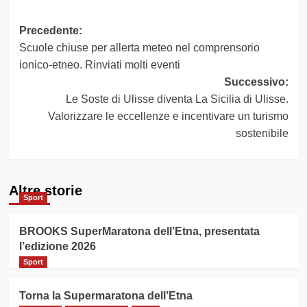
Navigazione
Precedente:
Scuole chiuse per allerta meteo nel comprensorio
articolo
ionico-etneo. Rinviati molti eventi
Successivo:
Le Soste di Ulisse diventa La Sicilia di Ulisse.
Valorizzare le eccellenze e incentivare un turismo
sostenibile
Altre storie
Sport
BROOKS SuperMaratona dell’Etna, presentata
l’edizione 2026
Sport
Torna la Supermaratona dell’Etna