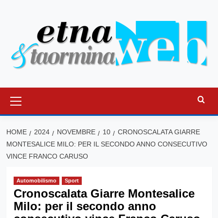
Vai
al
contenuto
Menu
principale
HOME
2024
NOVEMBRE
10
CRONOSCALATA GIARRE
MONTESALICE MILO: PER IL SECONDO ANNO CONSECUTIVO
VINCE FRANCO CARUSO
Automobilismo
Sport
Cronoscalata Giarre Montesalice
Milo: per il secondo anno