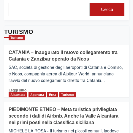
Cerca
TURISMO
Turismo
CATANIA – Inaugurato il nuovo collegamento tra
Catania e Zanzibar operato da Neos
SAC, società di gestione degli aeroporti di Catania e Comiso,
e Neos, compagnia aerea di Alpitour World, annunciano
l'avvio del nuovo collegamento diretto tra Catania...
Leggi
Leggi tutto
di
Alcantara
Apertura
Etna
Turismo
più
su
PIEDIMONTE ETNEO – Meta turistica privilegiata
CATANIA
secondo i dati di Airbnb. Anche la Valle Alcantara
–
nei primi posti nella classifica siciliana
Inaugurato
il
MICHELE LA ROSA - Il turismo nei piccoli comuni, laddove