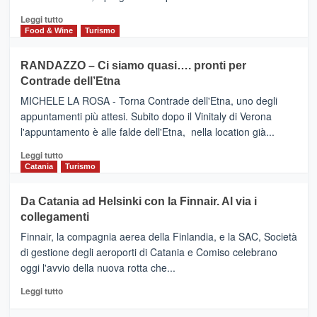
UN
posti
HOTEL
Leggi
Leggi tutto
nella
FOUR
di
Food & Wine
Turismo
classifica
SEASONS
più
siciliana
PRESENTA
su
RANDAZZO – Ci siamo quasi…. pronti per
IL
VIAGRANDE
Contrade dell’Etna
NUOVO
(Ct)
SUMMER
–
MICHELE LA ROSA - Torna Contrade dell'Etna, uno degli
BOOK
Benanti
appuntamenti più attesi. Subito dopo il Vinitaly di Verona
CLUB
presenta
l'appuntamento è alle falde dell'Etna, nella location già...
“Vino
&
Leggi
Leggi tutto
Cultura
di
Catania
Turismo
2026”.
più
Le
su
Da Catania ad Helsinki con la Finnair. Al via i
tappe
RANDAZZO
collegamenti
dell’enoturismo
–
sull’Etna
Ci
Finnair, la compagnia aerea della Finlandia, e la SAC, Società
siamo
di gestione degli aeroporti di Catania e Comiso celebrano
quasi….
oggi l'avvio della nuova rotta che...
pronti
per
Leggi
Leggi tutto
Contrade
di
dell’Etna
più