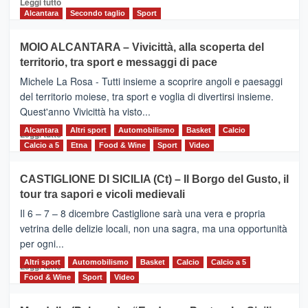
Leggi tutto
di
Alcantara
Secondo taglio
Sport
più
su
MOIO ALCANTARA – Vivicittà, alla scoperta del
Torna
territorio, tra sport e messaggi di pace
la
Supermaratona
Michele La Rosa - Tutti insieme a scoprire angoli e paesaggi
dell’Etna
del territorio moiese, tra sport e voglia di divertirsi insieme.
Quest'anno Vivicittà ha visto...
Alcantara
Leggi
Altri sport
Automobilismo
Basket
Calcio
Leggi tutto
di
Calcio a 5
Etna
Food & Wine
Sport
Video
più
su
CASTIGLIONE DI SICILIA (Ct) – Il Borgo del Gusto, il
MOIO
tour tra sapori e vicoli medievali
ALCANTARA
–
Il 6 – 7 – 8 dicembre Castiglione sarà una vera e propria
Vivicittà,
vetrina delle delizie locali, non una sagra, ma una opportunità
alla
per ogni...
scoperta
del
Altri sport
Leggi
Automobilismo
Basket
Calcio
Calcio a 5
Leggi tutto
territorio,
di
Food & Wine
Sport
Video
tra
più
sport
su