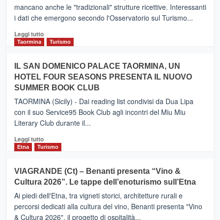
nuovo
mancano anche le "tradizionali" strutture ricettive. Interessanti
collegamento
i dati che emergono secondo l'Osservatorio sul Turismo...
tra
Catania
Leggi
Leggi tutto
e
di
Taormina
Turismo
Zanzibar
più
operato
su
IL SAN DOMENICO PALACE TAORMINA, UN
da
PIEDIMONTE
Neos
HOTEL FOUR SEASONS PRESENTA IL NUOVO
ETNEO
SUMMER BOOK CLUB
–
Meta
TAORMINA (Sicily) - Dai reading list condivisi da Dua Lipa
turistica
con il suo Service95 Book Club agli incontri del Miu Miu
privilegiata
Literary Club durante il...
secondo
i
Leggi
Leggi tutto
dati
di
Etna
Turismo
di
più
Airbnb.
su
VIAGRANDE (Ct) – Benanti presenta “Vino &
Anche
IL
la
Cultura 2026”. Le tappe dell’enoturismo sull’Etna
SAN
Valle
DOMENICO
Ai piedi dell'Etna, tra vigneti storici, architetture rurali e
Alcantara
PALACE
percorsi dedicati alla cultura del vino, Benanti presenta "Vino
nei
TAORMINA,
& Cultura 2026", il progetto di ospitalità...
primi