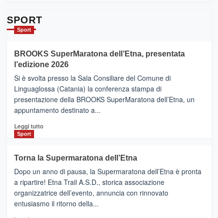
su
Da
SPORT
Catania
Sport
ad
Helsinki
BROOKS SuperMaratona dell’Etna, presentata
con
la
l’edizione 2026
Finnair.
Si è svolta presso la Sala Consiliare del Comune di
Al
Linguaglossa (Catania) la conferenza stampa di
via
presentazione della BROOKS SuperMaratona dell’Etna, un
i
appuntamento destinato a...
collegamenti
Leggi
Leggi tutto
di
Sport
più
su
Torna la Supermaratona dell’Etna
BROOKS
Dopo un anno di pausa, la Supermaratona dell’Etna è pronta
SuperMaratona
dell’Etna,
a ripartire! Etna Trail A.S.D., storica associazione
presentata
organizzatrice dell’evento, annuncia con rinnovato
l’edizione
entusiasmo il ritorno della...
2026
Leggi