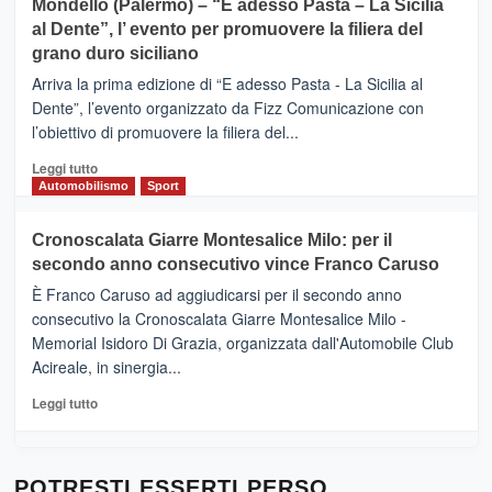
Mondello (Palermo) – “E adesso Pasta – La Sicilia
e
CASTIGLIONE
al Dente”, l’ evento per promuovere la filiera del
messaggi
DI
di
grano duro siciliano
SICILIA
pace
(Ct)
Arriva la prima edizione di “E adesso Pasta - La Sicilia al
–
Dente”, l’evento organizzato da Fizz Comunicazione con
Il
l’obiettivo di promuovere la filiera del...
Borgo
del
Leggi
Leggi tutto
Gusto,
di
Automobilismo
Sport
il
più
tour
su
Cronoscalata Giarre Montesalice Milo: per il
tra
Mondello
sapori
secondo anno consecutivo vince Franco Caruso
(Palermo)
e
–
È Franco Caruso ad aggiudicarsi per il secondo anno
vicoli
“E
consecutivo la Cronoscalata Giarre Montesalice Milo -
medievali
adesso
Memorial Isidoro Di Grazia, organizzata dall'Automobile Club
Pasta
Acireale, in sinergia...
–
La
Leggi
Leggi tutto
Sicilia
di
al
più
Dente”,
su
l’
Cronoscalata
POTRESTI ESSERTI PERSO