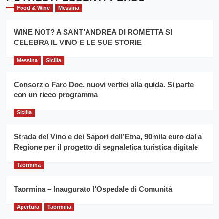
evento
Giarre
Food & Wine
Messina
per
Montesalice
promuovere
Milo:
la
WINE NOT? A SANT’ANDREA DI ROMETTA SI
per
filiera
CELEBRA IL VINO E LE SUE STORIE
il
del
secondo
grano
anno
Messina
Sicilia
duro
consecutivo
siciliano
vince
Consorzio Faro Doc, nuovi vertici alla guida. Si parte
Franco
con un ricco programma
Caruso
Sicilia
Strada del Vino e dei Sapori dell’Etna, 90mila euro dalla
Regione per il progetto di segnaletica turistica digitale
Taormina
Taormina – Inaugurato l’Ospedale di Comunità
Apertura
Taormina