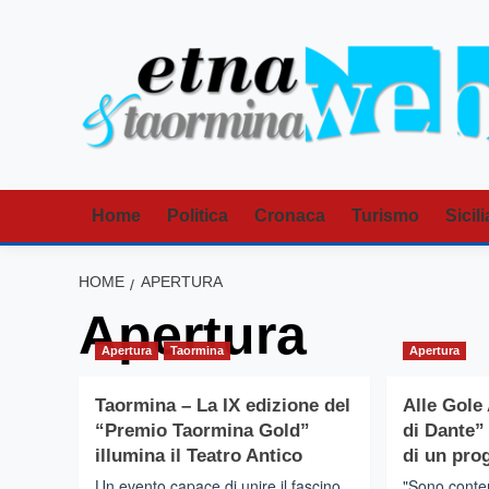
Vai
al
contenuto
Home
Politica
Cronaca
Turismo
Sicili
HOME
APERTURA
Apertura
Apertura
Taormina
Apertura
Taormina – La IX edizione del
Alle Gole 
“Premio Taormina Gold”
di Dante”
illumina il Teatro Antico
di un prog
Un evento capace di unire il fascino
"Sono conten