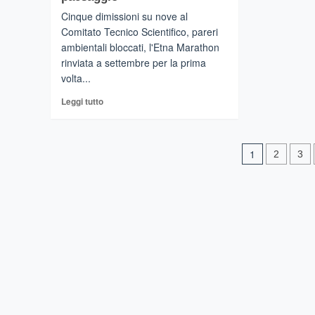
Nazionale
nel
Cinque dimissioni su nove al
ca
Comitato Tecnico Scientifico, pareri
e
ambientali bloccati, l'Etna Marathon
4
rinviata a settembre per la prima
nel
me
volta...
Leggi
Leggi tutto
di
più
su
Pagina
Parco
1
2
3
dell’Etna,
degli
l’Ordine
degli
articoli
Architetti:
“basta
beghe
burocratiche,
il
parco
torni
a
essere