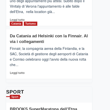
uno degli appuntamenti più attesi. Subito dopo il
presenta
Vinitaly di Verona l'appuntamento è alle falde
“Vino
dell'Etna, nella location già...
&
Cultura
Leggi
Leggi tutto
2026”.
di
Catania
Turismo
Le
più
tappe
su
Da Catania ad Helsinki con la Finnair. Al
dell’enoturismo
RANDAZZO
sull’Etna
via i collegamenti
–
Ci
Finnair, la compagnia aerea della Finlandia, e la
siamo
SAC, Società di gestione degli aeroporti di Catania
quasi….
e Comiso celebrano oggi l'avvio della nuova rotta
pronti
che...
per
Contrade
Leggi
Leggi tutto
dell’Etna
di
più
su
Da
SPORT
Catania
Sport
ad
Helsinki
BROOKS SuperMaratona dell’Etna,
con