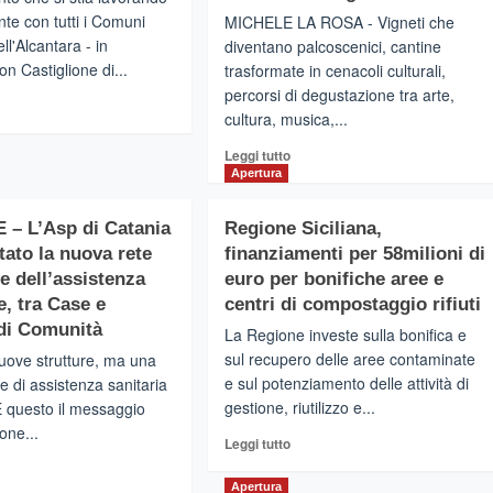
te con tutti i Comuni
MICHELE LA ROSA - Vigneti che
ell'Alcantara - in
diventano palcoscenici, cantine
on Castiglione di...
trasformate in cenacoli culturali,
percorsi di degustazione tra arte,
gi
cultura, musica,...
Leggi
Leggi tutto
di
Apertura
e
più
e
su
– L’Asp di Catania
antara
Regione Siciliana,
ETNA
Inferno
tato la nuova rete
finanziamenti per 58milioni di
–
L’estate
e dell’assistenza
euro per bonifiche aree e
nte”
tra
le, tra Case e
centri di compostaggio rifiuti
enta
cantine
di Comunità
casione
La Regione investe sulla bonifica e
e
sul recupero delle aree contaminate
uove strutture, ma una
vigneti
e sul potenziamento delle attività di
molti
e di assistenza sanitaria
getto
spettacoli
gestione, riutilizzo e...
 È questo il messaggio
ritoriale
e
one...
Leggi
Leggi tutto
iniziative
di
gi
culturali.
più
Il
Apertura