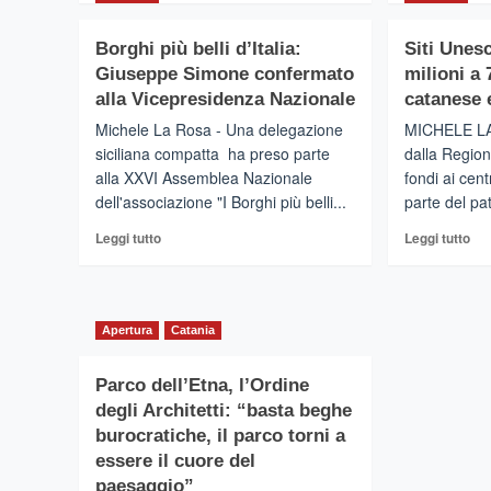
più
più
su
su
Borghi più belli d’Italia:
Siti Unes
PIEDIMONTE
AC
Giuseppe Simone confermato
milioni a
ETNEO
–
–
L’A
alla Vicepresidenza Nazionale
catanese 
Meta
di
Michele La Rosa - Una delegazione
MICHELE LA
turistica
Cat
siciliana compatta ha preso parte
dalla Regio
privilegiata
ha
alla XXVI Assemblea Nazionale
fondi ai cent
secondo
pre
dell'associazione "I Borghi più belli...
parte del pa
i
la
dati
nu
Leggi
Leg
Leggi tutto
Leggi tutto
di
ret
di
di
Airbnb.
pro
più
più
Anche
del
su
su
la
terr
Borghi
Siti
Valle
tra
Apertura
Catania
più
Un
Alcantara
Ca
belli
dal
nei
e
d’Italia:
Re
Parco dell’Etna, l’Ordine
primi
Osp
Giuseppe
4
degli Architetti: “basta beghe
posti
di
Simone
mil
nella
Co
burocratiche, il parco torni a
confermato
a
classifica
essere il cuore del
alla
70
siciliana
Vicepresidenza
Co
paesaggio”