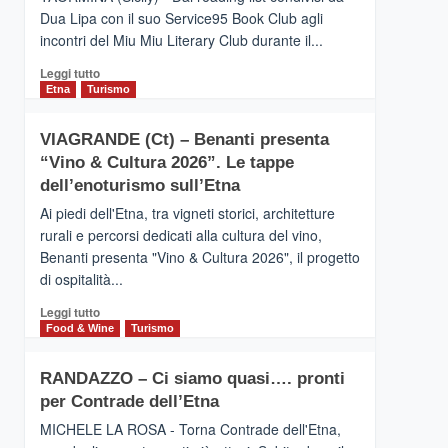
privilegiata
Dua Lipa con il suo Service95 Book Club agli
secondo
incontri del Miu Miu Literary Club durante il...
i
dati
Leggi
Leggi tutto
di
di
Etna
Turismo
Airbnb.
più
Anche
su
la
VIAGRANDE (Ct) – Benanti presenta
IL
Valle
“Vino & Cultura 2026”. Le tappe
SAN
Alcantara
DOMENICO
dell’enoturismo sull’Etna
nei
PALACE
primi
Ai piedi dell'Etna, tra vigneti storici, architetture
TAORMINA,
posti
rurali e percorsi dedicati alla cultura del vino,
UN
nella
Benanti presenta "Vino & Cultura 2026", il progetto
HOTEL
classifica
di ospitalità...
FOUR
siciliana
SEASONS
Leggi
Leggi tutto
PRESENTA
di
Food & Wine
Turismo
IL
più
NUOVO
su
SUMMER
RANDAZZO – Ci siamo quasi…. pronti
VIAGRANDE
BOOK
per Contrade dell’Etna
(Ct)
CLUB
–
MICHELE LA ROSA - Torna Contrade dell'Etna,
Benanti