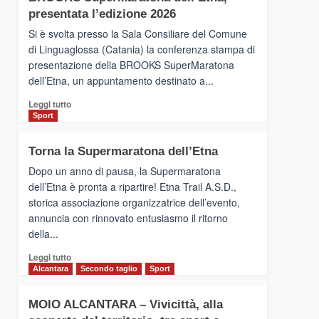
la
presentata l’edizione 2026
Finnair.
Si è svolta presso la Sala Consiliare del Comune
Al
di Linguaglossa (Catania) la conferenza stampa di
via
presentazione della BROOKS SuperMaratona
i
collegamenti
dell’Etna, un appuntamento destinato a...
Leggi
Leggi tutto
di
Sport
più
su
Torna la Supermaratona dell’Etna
BROOKS
SuperMaratona
Dopo un anno di pausa, la Supermaratona
dell’Etna,
dell’Etna è pronta a ripartire! Etna Trail A.S.D.,
presentata
storica associazione organizzatrice dell’evento,
l’edizione
annuncia con rinnovato entusiasmo il ritorno
2026
della...
Leggi
Leggi tutto
di
Alcantara
Secondo taglio
Sport
più
su
MOIO ALCANTARA – Vivicittà, alla
Torna