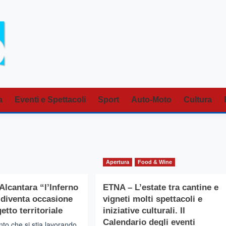
a
Eventi e Spettacoli
Sport
Auto-Moto
Cultura
Apertura
Food & Wine
Alcantara “l’Inferno
ETNA – L’estate tra cantine e
 diventa occasione
vigneti molti spettacoli e
etto territoriale
iniziative culturali. Il
Calendario degli eventi
to che si stia lavorando