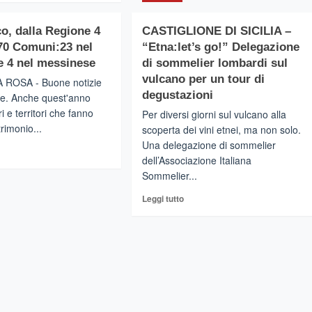
su
Calendario
Regione
degli
co, dalla Regione 4
CASTIGLIONE DI SICILIA –
Siciliana,
IREALE
eventi
finanziamenti
 70 Comuni:23 nel
“Etna:let’s go!” Delegazione
per
sp
e 4 nel messinese
di sommelier lombardi sul
58milioni
vulcano per un tour di
 ROSA - Buone notizie
di
ania
degustazioni
ne. Anche quest'anno
euro
ri e territori che fanno
per
Per diversi giorni sul vulcano alla
sentato
bonifiche
trimonio...
scoperta dei vini etnei, ma non solo.
aree
ova
Una delegazione di sommelier
gi
e
e
dell’Associazione Italiana
centri
vinciale
Sommelier...
di
l’assistenza
compostaggio
itoriale,
Leggi
Leggi tutto
rifiuti
di
esco,
se
più
la
su
gione
edali
CASTIGLIONE
DI
ioni
munità
SICILIA
–
“Etna:let’s
muni:23