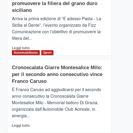
pace
SICILIA
promuovere la filiera del grano duro
(Ct)
siciliano
–
Arriva la prima edizione di “E adesso Pasta - La
Il
Sicilia al Dente”, l’evento organizzato da Fizz
Borgo
Comunicazione con l’obiettivo di promuovere la
del
Gusto,
filiera del...
il
Leggi
Leggi tutto
tour
di
Automobilismo
Sport
tra
più
sapori
su
e
Cronoscalata Giarre Montesalice Milo:
Mondello
vicoli
per il secondo anno consecutivo vince
(Palermo)
medievali
–
Franco Caruso
“E
È Franco Caruso ad aggiudicarsi per il secondo
adesso
anno consecutivo la Cronoscalata Giarre
Pasta
Montesalice Milo - Memorial Isidoro Di Grazia,
–
organizzata dall'Automobile Club Acireale, in
La
Sicilia
sinergia...
al
Leggi
Leggi tutto
Dente”,
di
l’