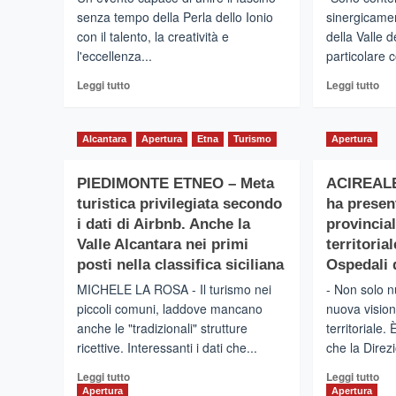
senza tempo della Perla dello Ionio
sinergicamen
con il talento, la creatività e
della Valle d
l'eccellenza...
particolare c
Leggi
Leg
Leggi tutto
Leggi tutto
di
di
più
più
su
su
Alcantara
Apertura
Etna
Turismo
Apertura
Taormina
All
–
Gol
PIEDIMONTE ETNEO – Meta
La
ACIREALE 
Alc
IX
“l’
turistica privilegiata secondo
ha presen
edizione
di
i dati di Airbnb. Anche la
provincial
del
Da
Valle Alcantara nei primi
territoria
“Premio
div
posti nella classifica siciliana
Ospedali 
Taormina
oc
Gold”
di
MICHELE LA ROSA - Il turismo nei
- Non solo n
illumina
un
piccoli comuni, laddove mancano
nuova vision
il
pro
anche le "tradizionali" strutture
territoriale.
Teatro
ter
ricettive. Interessanti i dati che...
che la Direzi
Antico
Leggi
Leg
Leggi tutto
Leggi tutto
di
di
Apertura
Apertura