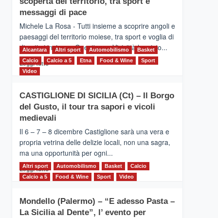
scoperta del territorio, tra sport e
la
Supermaratona
messaggi di pace
dell’Etna
Michele La Rosa - Tutti insieme a scoprire angoli e
paesaggi del territorio moiese, tra sport e voglia di
divertirsi insieme. Quest'anno Vivicittà ha visto...
Alcantara
Altri sport
Automobilismo
Basket
Calcio
Calcio a 5
Leggi
Etna
Food & Wine
Sport
Leggi tutto
di
Video
più
su
CASTIGLIONE DI SICILIA (Ct) – Il Borgo
MOIO
del Gusto, il tour tra sapori e vicoli
ALCANTARA
–
medievali
Vivicittà,
Il 6 – 7 – 8 dicembre Castiglione sarà una vera e
alla
propria vetrina delle delizie locali, non una sagra,
scoperta
ma una opportunità per ogni...
del
territorio,
Altri sport
Leggi
Automobilismo
Basket
Calcio
Leggi tutto
tra
di
Calcio a 5
Food & Wine
Sport
Video
sport
più
e
su
messaggi
Mondello (Palermo) – “E adesso Pasta –
CASTIGLIONE
di
La Sicilia al Dente”, l’ evento per
DI