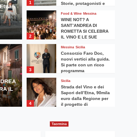
1
Storie, protagonisti e
Etna”.
prospettive di nuove
Food & Wine
Messina
opportunità di mercato
WINE NOT? A
SANT’ANDREA DI
ROMETTA SI CELEBRA
2
IL VINO E LE SUE
STORIE
Messina
Sicilia
Consorzio Faro Doc,
Messina
S
nuovi vertici alla guida.
A SANT’ANDREA DI
Cons
Si parte con un ricco
3
programma
 CELEBRA IL VINO E
alla
NDREA
Sicilia
Strada del Vino e dei
RA IL
RIE
pro
Sapori dell’Etna, 90mila
E
euro dalla Regione per
4
il progetto di
segnaletica turistica
digitale
Taormina
Taormina
Taormina – Inaugurato
l’Ospedale di Comunità
5