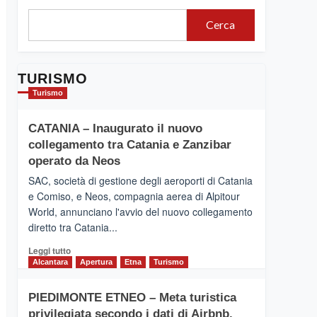
segnaletica turistica
digitale
Cerca
Taormina
Taormina – Inaugurato
l’Ospedale di Comunità
5
TURISMO
Turismo
CATANIA – Inaugurato il nuovo
collegamento tra Catania e Zanzibar
operato da Neos
SAC, società di gestione degli aeroporti di Catania
e Comiso, e Neos, compagnia aerea di Alpitour
World, annunciano l'avvio del nuovo collegamento
diretto tra Catania...
Leggi
Leggi tutto
di
Alcantara
Apertura
Etna
Turismo
più
su
PIEDIMONTE ETNEO – Meta turistica
CATANIA
privilegiata secondo i dati di Airbnb.
–