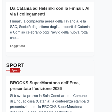
più
tappe
su
Da Catania ad Helsinki con la Finnair. Al
dell’enoturismo
RANDAZZO
sull’Etna
via i collegamenti
–
Ci
Finnair, la compagnia aerea della Finlandia, e la
siamo
SAC, Società di gestione degli aeroporti di Catania
quasi….
e Comiso celebrano oggi l'avvio della nuova rotta
pronti
che...
per
Contrade
Leggi
Leggi tutto
dell’Etna
di
più
su
Da
SPORT
Catania
Sport
ad
Helsinki
BROOKS SuperMaratona dell’Etna,
con
la
presentata l’edizione 2026
Finnair.
Si è svolta presso la Sala Consiliare del Comune
Al
di Linguaglossa (Catania) la conferenza stampa di
via
presentazione della BROOKS SuperMaratona
i
collegamenti
dell’Etna, un appuntamento destinato a...