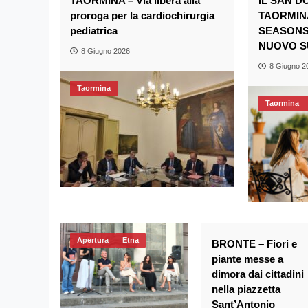
TAORMINA – Via libera alla
IL SAN 
proroga per la cardiochirurgia
TAORMIN
pediatrica
SEASONS
NUOVO S
8 Giugno 2026
8 Giugno 2
Taormina
Taormina
Apertura
Etna
BRONTE – Fiori e
piante messe a
dimora dai cittadini
nella piazzetta
Sant’Antonio