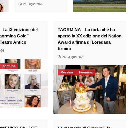
21 Luglio 2026
 La IX edizione del
TAORMINA – La torta che ha
aormina Gold”
aperto la XX edizione dei Nation
l Teatro Antico
Award a firma di Loredana
Ermini
026
26 Giugno 2026
Taormina
Messina
Taormina