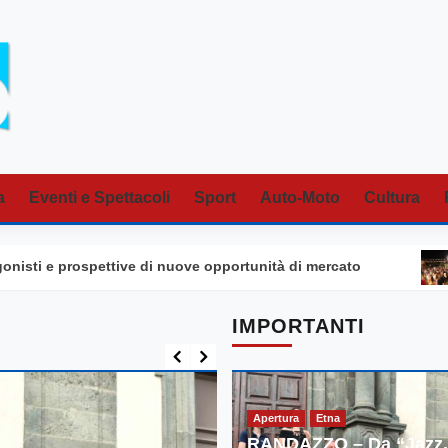
a
Eventi e Spettacoli
Sport
Auto-Moto
Cultura
ive di nuove opportunità di mercato
WINE NOT? A S
IMPORTANTI
Apertura
Etna
RANDAZZO – Da “Jazz, 