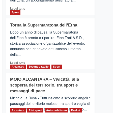
Leggi
Leggi tutto
di
Sport
più
su
Torna la Supermaratona dell’Etna
BROOKS
SuperMaratona
Dopo un anno di pausa, la Supermaratona
dell’Etna,
dell’Etna è pronta a ripartire! Etna Trail A.S.D.,
presentata
storica associazione organizzatrice dell’evento,
l’edizione
annuncia con rinnovato entusiasmo il ritorno
2026
della...
Leggi
Leggi tutto
di
Alcantara
Secondo taglio
Sport
più
su
MOIO ALCANTARA – Vivicittà, alla
Torna
scoperta del territorio, tra sport e
la
Supermaratona
messaggi di pace
dell’Etna
Michele La Rosa - Tutti insieme a scoprire angoli e
paesaggi del territorio moiese, tra sport e voglia di
divertirsi insieme. Quest'anno Vivicittà ha visto...
Alcantara
Altri sport
Automobilismo
Basket