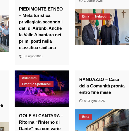
1 Luglio 2026
PIEDIMONTE ETNEO
– Meta turistica
Etna
Nebrodi
privilegiata secondo i
dati di Airbnb. Anche
la Valle Alcantara nei
primi posti nella
classifica siciliana
3 Luglio 2026
Alcantara
RANDAZZO – Casa
Eventi e Spettacoli
della Comunità pronta
entro fine mese
8 Giugno 2026
pa
GOLE ALCANTARA –
Etna
Ritorna “l’Inferno di
Dante” ma con varie