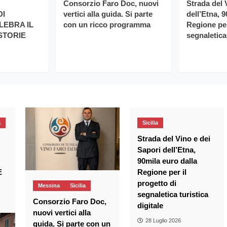
Consorzio Faro Doc, nuovi
Strada del 
DI
vertici alla guida. Si parte
dell’Etna, 
LEBRA IL
con un ricco programma
Regione per
 STORIE
segnaletica 
a
Sicilia
Strada del Vino e dei
Sapori dell’Etna,
90mila euro dalla
E
Regione per il
progetto di
Messina
Sicilia
segnaletica turistica
Consorzio Faro Doc,
digitale
nuovi vertici alla
28 Luglio 2026
guida. Si parte con un