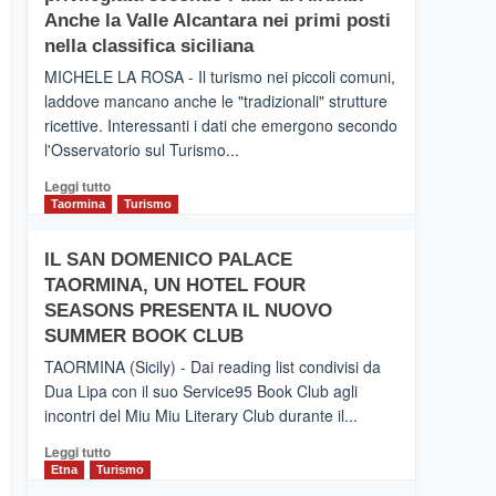
Inaugurato
Anche la Valle Alcantara nei primi posti
il
nella classifica siciliana
nuovo
MICHELE LA ROSA - Il turismo nei piccoli comuni,
collegamento
laddove mancano anche le "tradizionali" strutture
tra
ricettive. Interessanti i dati che emergono secondo
Catania
e
l'Osservatorio sul Turismo...
Zanzibar
Leggi
Leggi tutto
operato
di
Taormina
Turismo
da
più
Neos
su
IL SAN DOMENICO PALACE
PIEDIMONTE
TAORMINA, UN HOTEL FOUR
ETNEO
–
SEASONS PRESENTA IL NUOVO
Meta
SUMMER BOOK CLUB
turistica
TAORMINA (Sicily) - Dai reading list condivisi da
privilegiata
Dua Lipa con il suo Service95 Book Club agli
secondo
incontri del Miu Miu Literary Club durante il...
i
dati
Leggi
Leggi tutto
di
di
Etna
Turismo
Airbnb.
più