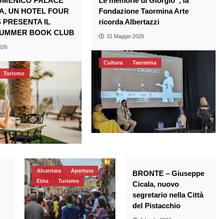
DOMENICO PALACE
Le memorie di Giorgio”, la
A, UN HOTEL FOUR
Fondazione Taormina Arte
 PRESENTA IL
ricorda Albertazzi
UMMER BOOK CLUB
31 Maggio 2026
026
Cultura
Taormina
Turismo
Alcantara
Apertura
BRONTE – Giuseppe
Etna
Turismo
Cicala, nuovo
segretario nella Città
del Pistacchio