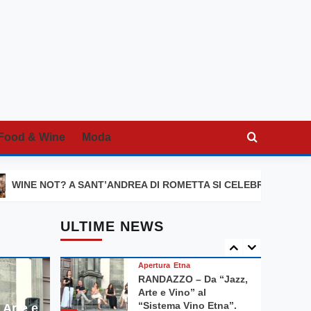
2
IL VINO E LE SUE
STORIE
Messina
Sicilia
Consorzio Faro Doc,
nuovi vertici alla guida.
Si parte con un ricco
3
programma
Sicilia
Strada del Vino e dei
Food & Wine
Moda
Sapori dell’Etna, 90mila
euro dalla Regione per
4
il progetto di
segnaletica turistica
ANT’ANDREA DI ROMETTA SI CELEBRA IL VINO E LE SUE STORIE
digitale
Taormina
Taormina – Inaugurato
ULTIME NEWS
l’Ospedale di Comunità
5
Apertura
Etna
RANDAZZO – Da “Jazz,
Arte e Vino” al
“Sistema Vino Etna”.
Arte e