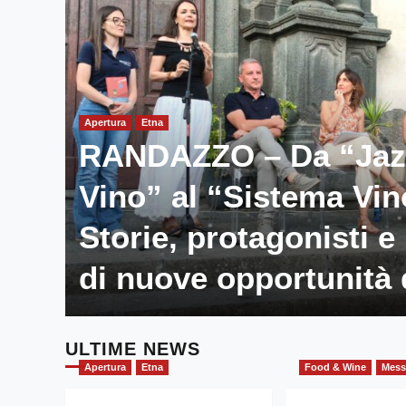
Apertura
Etna
RANDAZZO – Da “Jazz
Vino” al “Sistema Vin
ale
Storie, protagonisti e
di nuove opportunità 
ULTIME NEWS
Apertura
Etna
Food & Wine
Mess