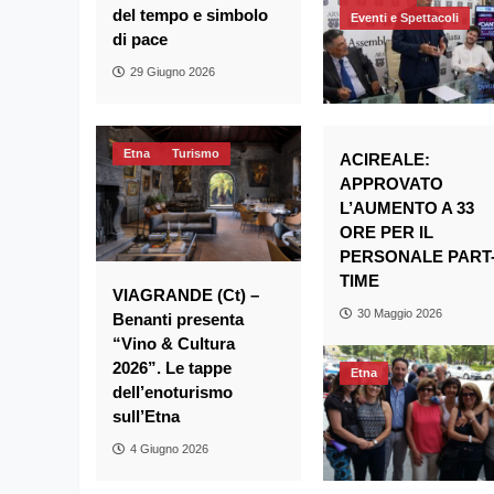
del tempo e simbolo
Eventi e Spettacoli
di pace
29 Giugno 2026
Etna
Turismo
ACIREALE:
APPROVATO
L’AUMENTO A 33
ORE PER IL
PERSONALE PART
TIME
VIAGRANDE (Ct) –
30 Maggio 2026
Benanti presenta
“Vino & Cultura
2026”. Le tappe
Etna
dell’enoturismo
sull’Etna
4 Giugno 2026