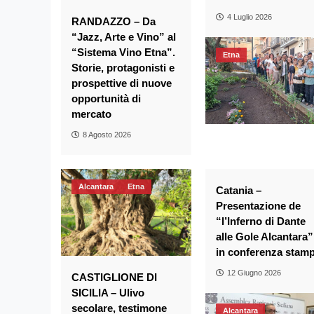
4 Luglio 2026
RANDAZZO – Da
“Jazz, Arte e Vino” al
“Sistema Vino Etna”.
Etna
Storie, protagonisti e
prospettive di nuove
opportunità di
mercato
8 Agosto 2026
Alcantara
Etna
Catania –
Presentazione de
“l’Inferno di Dante
alle Gole Alcantara”
in conferenza stam
12 Giugno 2026
CASTIGLIONE DI
SICILIA – Ulivo
secolare, testimone
Alcantara