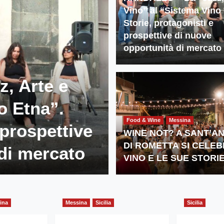
Vino” al “Sistema Vino 
Storie, protagonisti e
prospettive di nuove
opportunità di mercato
, Arte e
Food & Wine
Messina
o Etna”.
WINE NOT? 
Food & Wine
Messina
 prospettive
ROMETTA SI
WINE NOT? A SANT’A
DI ROMETTA SI CELEB
di mercato
LE SUE STO
VINO E LE SUE STORI
ina
Messina
Sicilia
Sicilia