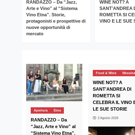
RANDAZZO – Da “Jazz,
WINE NOT? A
Arte e Vino” al “Sistema
SANT’ANDREA 
Vino Etna”. Storie,
ROMETTA SI CE
protagonisti e prospettive di
VINO E LE SUE
nuove opportunità di
mercato
Food & Wine
Messin
WINE NOT? A
SANT’ANDREA DI
ROMETTA SI
CELEBRA IL VINO 
LE SUE STORIE
Apertura
Etna
2 Agosto 2026
RANDAZZO – Da
“Jazz, Arte e Vino” al
“Sistema Vino Etna”.