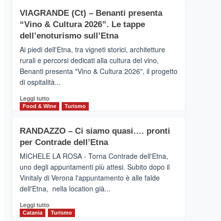
Anche
su
la
VIAGRANDE (Ct) – Benanti presenta
IL
Valle
“Vino & Cultura 2026”. Le tappe
SAN
Alcantara
DOMENICO
dell’enoturismo sull’Etna
nei
PALACE
primi
Ai piedi dell'Etna, tra vigneti storici, architetture
TAORMINA,
posti
rurali e percorsi dedicati alla cultura del vino,
UN
nella
Benanti presenta "Vino & Cultura 2026", il progetto
HOTEL
classifica
di ospitalità...
FOUR
siciliana
SEASONS
Leggi
Leggi tutto
PRESENTA
di
Food & Wine
Turismo
IL
più
NUOVO
su
SUMMER
RANDAZZO – Ci siamo quasi…. pronti
VIAGRANDE
BOOK
per Contrade dell’Etna
(Ct)
CLUB
–
MICHELE LA ROSA - Torna Contrade dell'Etna,
Benanti
uno degli appuntamenti più attesi. Subito dopo il
presenta
Vinitaly di Verona l'appuntamento è alle falde
“Vino
dell'Etna, nella location già...
&
Cultura
Leggi
Leggi tutto
2026”.
di
Catania
Turismo
Le