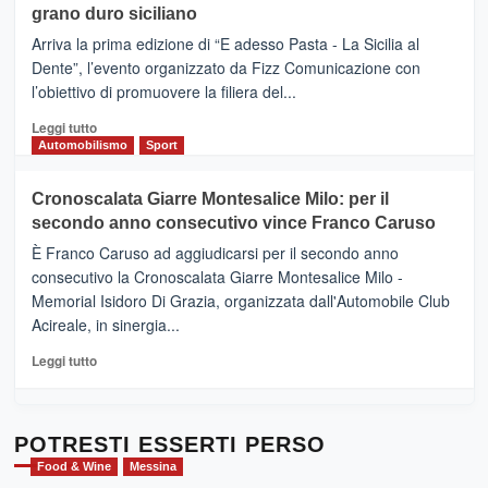
di
grano duro siciliano
SICILIA
pace
(Ct)
Arriva la prima edizione di “E adesso Pasta - La Sicilia al
–
Dente”, l’evento organizzato da Fizz Comunicazione con
Il
l’obiettivo di promuovere la filiera del...
Borgo
del
Leggi
Leggi tutto
Gusto,
di
Automobilismo
Sport
il
più
tour
su
Cronoscalata Giarre Montesalice Milo: per il
tra
Mondello
sapori
secondo anno consecutivo vince Franco Caruso
(Palermo)
e
–
È Franco Caruso ad aggiudicarsi per il secondo anno
vicoli
“E
consecutivo la Cronoscalata Giarre Montesalice Milo -
medievali
adesso
Memorial Isidoro Di Grazia, organizzata dall'Automobile Club
Pasta
Acireale, in sinergia...
–
La
Leggi
Leggi tutto
Sicilia
di
al
più
Dente”,
su
l’
Cronoscalata
POTRESTI ESSERTI PERSO
evento
Giarre
Food & Wine
Messina
per
Montesalice