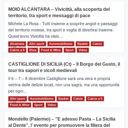
più
su
MOIO ALCANTARA – Vivicittà, alla scoperta del
Torna
territorio, tra sport e messaggi di pace
la
Supermaratona
Michele La Rosa - Tutti insieme a scoprire angoli e paesaggi
dell’Etna
del territorio moiese, tra sport e voglia di divertirsi insieme.
Quest'anno Vivicittà ha visto...
Alcantara
Leggi
Altri sport
Automobilismo
Basket
Calcio
Leggi tutto
di
Calcio a 5
Etna
Food & Wine
Sport
Video
più
su
CASTIGLIONE DI SICILIA (Ct) – Il Borgo del Gusto, il
MOIO
tour tra sapori e vicoli medievali
ALCANTARA
–
Il 6 – 7 – 8 dicembre Castiglione sarà una vera e propria
Vivicittà,
vetrina delle delizie locali, non una sagra, ma una opportunità
alla
per ogni...
scoperta
del
Altri sport
Leggi
Automobilismo
Basket
Calcio
Calcio a 5
Leggi tutto
territorio,
di
Food & Wine
Sport
Video
tra
più
sport
su
Mondello (Palermo) – “E adesso Pasta – La Sicilia
e
CASTIGLIONE
al Dente”, l’ evento per promuovere la filiera del
messaggi
DI