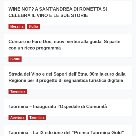
promuovere
Milo:
la
WINE NOT? A SANT’ANDREA DI ROMETTA SI
per
filiera
CELEBRA IL VINO E LE SUE STORIE
il
del
secondo
grano
anno
Messina
Sicilia
duro
consecutivo
siciliano
vince
Consorzio Faro Doc, nuovi vertici alla guida. Si parte
Franco
con un ricco programma
Caruso
Sicilia
Strada del Vino e dei Sapori dell’Etna, 90mila euro dalla
Regione per il progetto di segnaletica turistica digitale
Taormina
Taormina – Inaugurato l’Ospedale di Comunità
Apertura
Taormina
Taormina – La IX edizione del “Premio Taormina Gold”