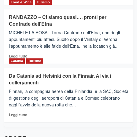
FOUR
di
Food & Wine
Turismo
classifica
SEASONS
più
siciliana
PRESENTA
su
RANDAZZO – Ci siamo quasi…. pronti per
IL
VIAGRANDE
Contrade dell’Etna
NUOVO
(Ct)
SUMMER
–
MICHELE LA ROSA - Torna Contrade dell'Etna, uno degli
BOOK
Benanti
appuntamenti più attesi. Subito dopo il Vinitaly di Verona
CLUB
presenta
l'appuntamento è alle falde dell'Etna, nella location già...
“Vino
&
Leggi
Leggi tutto
Cultura
di
Catania
Turismo
2026”.
più
Le
su
Da Catania ad Helsinki con la Finnair. Al via i
tappe
RANDAZZO
collegamenti
dell’enoturismo
–
sull’Etna
Ci
Finnair, la compagnia aerea della Finlandia, e la SAC, Società
siamo
di gestione degli aeroporti di Catania e Comiso celebrano
quasi….
oggi l'avvio della nuova rotta che...
pronti
per
Leggi
Leggi tutto
Contrade
di
dell’Etna
più
su
Da