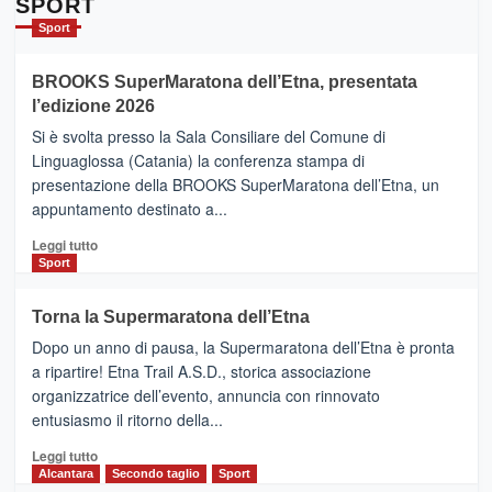
SPORT
Catania
Sport
ad
Helsinki
BROOKS SuperMaratona dell’Etna, presentata
con
la
l’edizione 2026
Finnair.
Si è svolta presso la Sala Consiliare del Comune di
Al
Linguaglossa (Catania) la conferenza stampa di
via
presentazione della BROOKS SuperMaratona dell’Etna, un
i
appuntamento destinato a...
collegamenti
Leggi
Leggi tutto
di
Sport
più
su
Torna la Supermaratona dell’Etna
BROOKS
Dopo un anno di pausa, la Supermaratona dell’Etna è pronta
SuperMaratona
dell’Etna,
a ripartire! Etna Trail A.S.D., storica associazione
presentata
organizzatrice dell’evento, annuncia con rinnovato
l’edizione
entusiasmo il ritorno della...
2026
Leggi
Leggi tutto
di
Alcantara
Secondo taglio
Sport