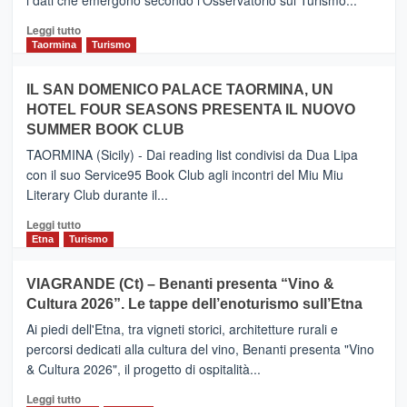
i dati che emergono secondo l'Osservatorio sul Turismo...
tra
Catania
Leggi
Leggi tutto
e
di
Taormina
Turismo
Zanzibar
più
operato
su
IL SAN DOMENICO PALACE TAORMINA, UN
da
PIEDIMONTE
Neos
HOTEL FOUR SEASONS PRESENTA IL NUOVO
ETNEO
SUMMER BOOK CLUB
–
Meta
TAORMINA (Sicily) - Dai reading list condivisi da Dua Lipa
turistica
con il suo Service95 Book Club agli incontri del Miu Miu
privilegiata
Literary Club durante il...
secondo
i
Leggi
Leggi tutto
dati
di
Etna
Turismo
di
più
Airbnb.
su
VIAGRANDE (Ct) – Benanti presenta “Vino &
Anche
IL
la
Cultura 2026”. Le tappe dell’enoturismo sull’Etna
SAN
Valle
DOMENICO
Ai piedi dell'Etna, tra vigneti storici, architetture rurali e
Alcantara
PALACE
percorsi dedicati alla cultura del vino, Benanti presenta "Vino
nei
TAORMINA,
& Cultura 2026", il progetto di ospitalità...
primi
UN
posti
HOTEL
Leggi
Leggi tutto
nella