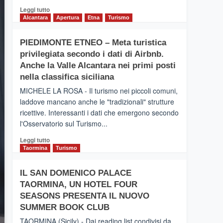
Leggi
Leggi tutto
di
Alcantara
Apertura
Etna
Turismo
più
su
PIEDIMONTE ETNEO – Meta turistica
CATANIA
privilegiata secondo i dati di Airbnb.
–
Inaugurato
Anche la Valle Alcantara nei primi posti
il
nella classifica siciliana
nuovo
MICHELE LA ROSA - Il turismo nei piccoli comuni,
collegamento
laddove mancano anche le "tradizionali" strutture
tra
ricettive. Interessanti i dati che emergono secondo
Catania
e
l'Osservatorio sul Turismo...
Zanzibar
Leggi
Leggi tutto
operato
di
Taormina
Turismo
da
più
Neos
su
IL SAN DOMENICO PALACE
PIEDIMONTE
TAORMINA, UN HOTEL FOUR
ETNEO
–
SEASONS PRESENTA IL NUOVO
Meta
SUMMER BOOK CLUB
turistica
TAORMINA (Sicily) - Dai reading list condivisi da