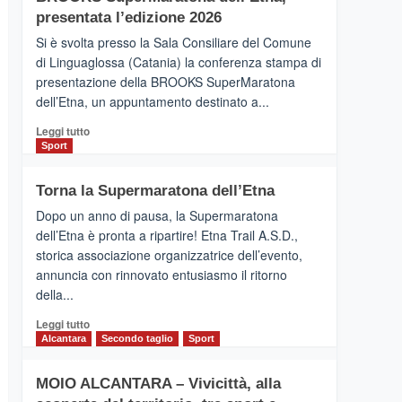
la
presentata l’edizione 2026
Finnair.
Si è svolta presso la Sala Consiliare del Comune
Al
di Linguaglossa (Catania) la conferenza stampa di
via
presentazione della BROOKS SuperMaratona
i
collegamenti
dell’Etna, un appuntamento destinato a...
Leggi
Leggi tutto
di
Sport
più
su
Torna la Supermaratona dell’Etna
BROOKS
SuperMaratona
Dopo un anno di pausa, la Supermaratona
dell’Etna,
dell’Etna è pronta a ripartire! Etna Trail A.S.D.,
presentata
storica associazione organizzatrice dell’evento,
l’edizione
annuncia con rinnovato entusiasmo il ritorno
2026
della...
Leggi
Leggi tutto
di
Alcantara
Secondo taglio
Sport
più
su
MOIO ALCANTARA – Vivicittà, alla
Torna