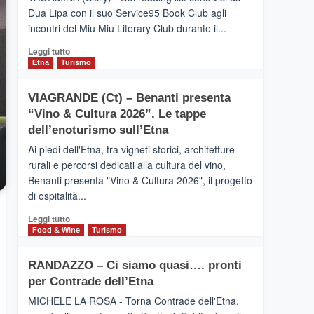
privilegiata
Dua Lipa con il suo Service95 Book Club agli
secondo
incontri del Miu Miu Literary Club durante il...
i
dati
Leggi
Leggi tutto
di
di
Etna
Turismo
Airbnb.
più
Anche
su
la
VIAGRANDE (Ct) – Benanti presenta
IL
Valle
“Vino & Cultura 2026”. Le tappe
SAN
Alcantara
DOMENICO
dell’enoturismo sull’Etna
nei
PALACE
primi
Ai piedi dell'Etna, tra vigneti storici, architetture
TAORMINA,
posti
rurali e percorsi dedicati alla cultura del vino,
UN
nella
Benanti presenta "Vino & Cultura 2026", il progetto
HOTEL
classifica
di ospitalità...
FOUR
siciliana
SEASONS
Leggi
Leggi tutto
PRESENTA
di
Food & Wine
Turismo
IL
più
NUOVO
su
SUMMER
RANDAZZO – Ci siamo quasi…. pronti
VIAGRANDE
BOOK
per Contrade dell’Etna
(Ct)
CLUB
–
MICHELE LA ROSA - Torna Contrade dell'Etna,
Benanti