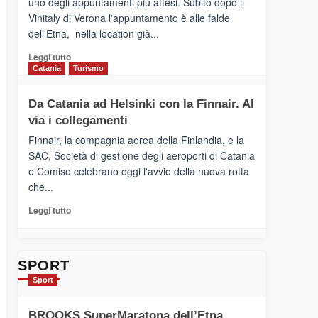
uno degli appuntamenti più attesi. Subito dopo il
presenta
Vinitaly di Verona l'appuntamento è alle falde
“Vino
dell'Etna, nella location già...
&
Cultura
Leggi
Leggi tutto
2026”.
di
Catania
Turismo
Le
più
tappe
su
Da Catania ad Helsinki con la Finnair. Al
dell’enoturismo
RANDAZZO
sull’Etna
via i collegamenti
–
Ci
Finnair, la compagnia aerea della Finlandia, e la
siamo
SAC, Società di gestione degli aeroporti di Catania
quasi….
e Comiso celebrano oggi l'avvio della nuova rotta
pronti
che...
per
Contrade
Leggi
Leggi tutto
dell’Etna
di
più
su
Da
SPORT
Catania
Sport
ad
Helsinki
BROOKS SuperMaratona dell’Etna,
con