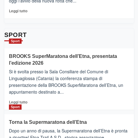
oggi l'avvio della nuova rotta che...
pronti
per
Leggi
Leggi tutto
Contrade
di
dell’Etna
più
su
Da
SPORT
Catania
Sport
ad
Helsinki
BROOKS SuperMaratona dell’Etna, presentata
con
la
l’edizione 2026
Finnair.
Si è svolta presso la Sala Consiliare del Comune di
Al
Linguaglossa (Catania) la conferenza stampa di
via
presentazione della BROOKS SuperMaratona dell’Etna, un
i
appuntamento destinato a...
collegamenti
Leggi
Leggi tutto
di
Sport
più
su
Torna la Supermaratona dell’Etna
BROOKS
Dopo un anno di pausa, la Supermaratona dell’Etna è pronta
SuperMaratona
dell’Etna,
a ripartire! Etna Trail A.S.D., storica associazione