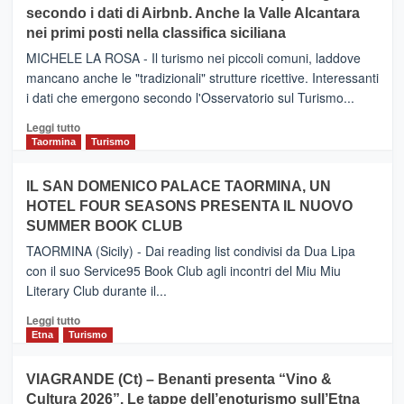
secondo i dati di Airbnb. Anche la Valle Alcantara
–
nei primi posti nella classifica siciliana
Inaugurato
il
MICHELE LA ROSA - Il turismo nei piccoli comuni, laddove
nuovo
mancano anche le "tradizionali" strutture ricettive. Interessanti
collegamento
i dati che emergono secondo l'Osservatorio sul Turismo...
tra
Catania
Leggi
Leggi tutto
e
di
Taormina
Turismo
Zanzibar
più
operato
su
IL SAN DOMENICO PALACE TAORMINA, UN
da
PIEDIMONTE
Neos
HOTEL FOUR SEASONS PRESENTA IL NUOVO
ETNEO
SUMMER BOOK CLUB
–
Meta
TAORMINA (Sicily) - Dai reading list condivisi da Dua Lipa
turistica
con il suo Service95 Book Club agli incontri del Miu Miu
privilegiata
Literary Club durante il...
secondo
i
Leggi
Leggi tutto
dati
di
Etna
Turismo
di
più
Airbnb.
su
VIAGRANDE (Ct) – Benanti presenta “Vino &
Anche
IL
la
Cultura 2026”. Le tappe dell’enoturismo sull’Etna
SAN