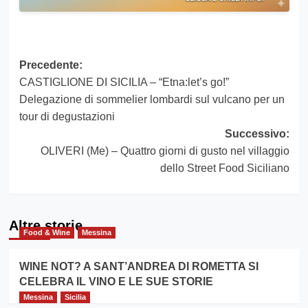
Navigazione
Precedente:
CASTIGLIONE DI SICILIA – “Etna:let’s go!”
articolo
Delegazione di sommelier lombardi sul vulcano per un
tour di degustazioni
Successivo:
OLIVERI (Me) – Quattro giorni di gusto nel villaggio
dello Street Food Siciliano
Altre storie
Food & Wine
Messina
WINE NOT? A SANT’ANDREA DI ROMETTA SI
CELEBRA IL VINO E LE SUE STORIE
Messina
Sicilia