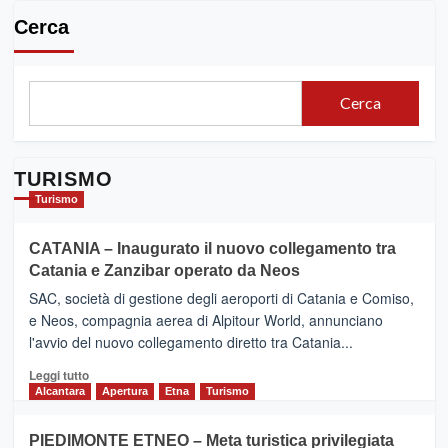
Cerca
Cerca
TURISMO
Turismo
CATANIA – Inaugurato il nuovo collegamento tra
Catania e Zanzibar operato da Neos
SAC, società di gestione degli aeroporti di Catania e Comiso,
e Neos, compagnia aerea di Alpitour World, annunciano
l'avvio del nuovo collegamento diretto tra Catania...
Leggi
Leggi tutto
di
Alcantara
Apertura
Etna
Turismo
più
su
PIEDIMONTE ETNEO – Meta turistica privilegiata
CATANIA