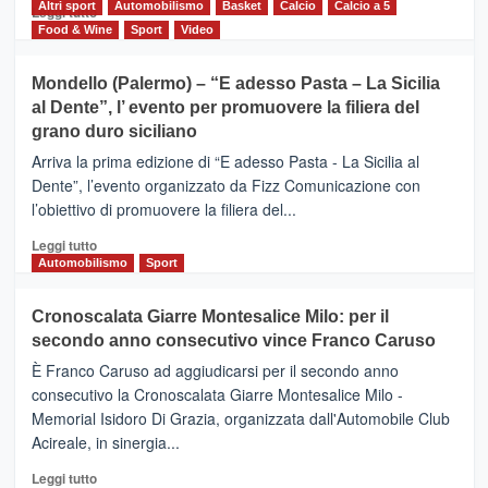
del
Altri sport
Leggi
Automobilismo
Basket
Calcio
Calcio a 5
Leggi tutto
territorio,
di
Food & Wine
Sport
Video
tra
più
sport
su
Mondello (Palermo) – “E adesso Pasta – La Sicilia
e
CASTIGLIONE
al Dente”, l’ evento per promuovere la filiera del
messaggi
DI
di
grano duro siciliano
SICILIA
pace
(Ct)
Arriva la prima edizione di “E adesso Pasta - La Sicilia al
–
Dente”, l’evento organizzato da Fizz Comunicazione con
Il
l’obiettivo di promuovere la filiera del...
Borgo
del
Leggi
Leggi tutto
Gusto,
di
Automobilismo
Sport
il
più
tour
su
Cronoscalata Giarre Montesalice Milo: per il
tra
Mondello
sapori
secondo anno consecutivo vince Franco Caruso
(Palermo)
e
–
È Franco Caruso ad aggiudicarsi per il secondo anno
vicoli
“E
consecutivo la Cronoscalata Giarre Montesalice Milo -
medievali
adesso
Memorial Isidoro Di Grazia, organizzata dall'Automobile Club
Pasta
Acireale, in sinergia...
–
La
Leggi
Leggi tutto