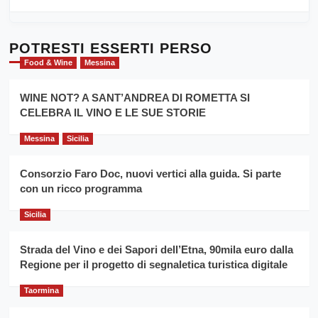
Sicilia
di
al
più
Dente”,
su
l’
Cronoscalata
POTRESTI ESSERTI PERSO
evento
Giarre
Food & Wine
Messina
per
Montesalice
promuovere
Milo:
la
WINE NOT? A SANT’ANDREA DI ROMETTA SI
per
filiera
CELEBRA IL VINO E LE SUE STORIE
il
del
secondo
grano
anno
Messina
Sicilia
duro
consecutivo
siciliano
vince
Consorzio Faro Doc, nuovi vertici alla guida. Si parte
Franco
con un ricco programma
Caruso
Sicilia
Strada del Vino e dei Sapori dell’Etna, 90mila euro dalla
Regione per il progetto di segnaletica turistica digitale
Taormina