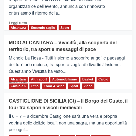
presentata
organizzatrice dell’evento, annuncia con rinnovato
l’edizione
entusiasmo il ritorno della...
2026
Leggi
Leggi tutto
di
Alcantara
Secondo taglio
Sport
più
su
MOIO ALCANTARA – Vivicittà, alla scoperta del
Torna
territorio, tra sport e messaggi di pace
la
Supermaratona
Michele La Rosa - Tutti insieme a scoprire angoli e paesaggi
dell’Etna
del territorio moiese, tra sport e voglia di divertirsi insieme.
Quest'anno Vivicittà ha visto...
Alcantara
Leggi
Altri sport
Automobilismo
Basket
Calcio
Leggi tutto
di
Calcio a 5
Etna
Food & Wine
Sport
Video
più
su
CASTIGLIONE DI SICILIA (Ct) – Il Borgo del Gusto, il
MOIO
tour tra sapori e vicoli medievali
ALCANTARA
–
Il 6 – 7 – 8 dicembre Castiglione sarà una vera e propria
Vivicittà,
vetrina delle delizie locali, non una sagra, ma una opportunità
alla
per ogni...
scoperta