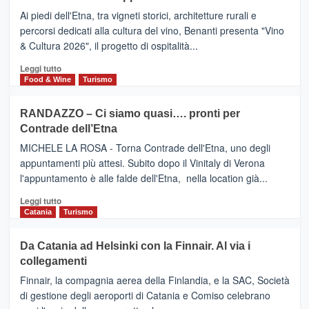
Valle
DOMENICO
Ai piedi dell'Etna, tra vigneti storici, architetture rurali e
Alcantara
PALACE
percorsi dedicati alla cultura del vino, Benanti presenta "Vino
nei
TAORMINA,
& Cultura 2026", il progetto di ospitalità...
primi
UN
posti
HOTEL
Leggi
Leggi tutto
nella
FOUR
di
Food & Wine
Turismo
classifica
SEASONS
più
siciliana
PRESENTA
su
RANDAZZO – Ci siamo quasi…. pronti per
IL
VIAGRANDE
Contrade dell’Etna
NUOVO
(Ct)
SUMMER
–
MICHELE LA ROSA - Torna Contrade dell'Etna, uno degli
BOOK
Benanti
appuntamenti più attesi. Subito dopo il Vinitaly di Verona
CLUB
presenta
l'appuntamento è alle falde dell'Etna, nella location già...
“Vino
&
Leggi
Leggi tutto
Cultura
di
Catania
Turismo
2026”.
più
Le
su
Da Catania ad Helsinki con la Finnair. Al via i
tappe
RANDAZZO
collegamenti
dell’enoturismo
–
sull’Etna
Ci
Finnair, la compagnia aerea della Finlandia, e la SAC, Società
siamo
di gestione degli aeroporti di Catania e Comiso celebrano
quasi….