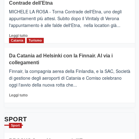
Contrade dell’Etna
NUOVO
(Ct)
SUMMER
–
MICHELE LA ROSA - Torna Contrade dell'Etna, uno degli
BOOK
Benanti
appuntamenti più attesi. Subito dopo il Vinitaly di Verona
CLUB
presenta
l'appuntamento è alle falde dell'Etna, nella location già...
“Vino
&
Leggi
Leggi tutto
Cultura
di
Catania
Turismo
2026”.
più
Le
su
Da Catania ad Helsinki con la Finnair. Al via i
tappe
RANDAZZO
collegamenti
dell’enoturismo
–
sull’Etna
Ci
Finnair, la compagnia aerea della Finlandia, e la SAC, Società
siamo
di gestione degli aeroporti di Catania e Comiso celebrano
quasi….
oggi l'avvio della nuova rotta che...
pronti
per
Leggi
Leggi tutto
Contrade
di
dell’Etna
più
su
Da
SPORT
Catania
Sport
ad
Helsinki