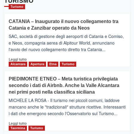
TURISMO
Turismo
CATANIA – Inaugurato il nuovo collegamento tra
Catania e Zanzibar operato da Neos
SAC, società di gestione degli aeroporti di Catania e Comiso,
e Neos, compagnia aerea di Alpitour World, annunciano
l'avvio del nuovo collegamento diretto tra Catania...
Leggi
Leggi tutto
di
Alcantara
Apertura
Etna
Turismo
più
su
PIEDIMONTE ETNEO – Meta turistica privilegiata
CATANIA
secondo i dati di Airbnb. Anche la Valle Alcantara
–
nei primi posti nella classifica siciliana
Inaugurato
il
MICHELE LA ROSA - Il turismo nei piccoli comuni, laddove
nuovo
mancano anche le "tradizionali" strutture ricettive. Interessanti
collegamento
i dati che emergono secondo l'Osservatorio sul Turismo...
tra
Catania
Leggi
Leggi tutto
e
di
Taormina
Turismo
Zanzibar
più