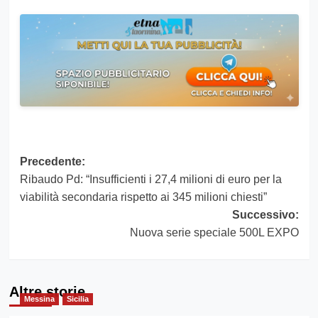
Navigazione
Precedente:
Ribaudo Pd: “Insufficienti i 27,4 milioni di euro per la
articolo
viabilità secondaria rispetto ai 345 milioni chiesti”
Successivo:
Nuova serie speciale 500L EXPO
Altre storie
Messina
Sicilia