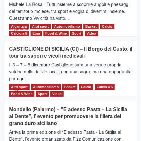
Supermaratona
Michele La Rosa - Tutti insieme a scoprire angoli e paesaggi
dell’Etna
del territorio moiese, tra sport e voglia di divertirsi insieme.
Quest'anno Vivicittà ha visto...
Alcantara
Leggi
Altri sport
Automobilismo
Basket
Calcio
Leggi tutto
di
Calcio a 5
Etna
Food & Wine
Sport
Video
più
su
CASTIGLIONE DI SICILIA (Ct) – Il Borgo del Gusto, il
MOIO
tour tra sapori e vicoli medievali
ALCANTARA
–
Il 6 – 7 – 8 dicembre Castiglione sarà una vera e propria
Vivicittà,
vetrina delle delizie locali, non una sagra, ma una opportunità
alla
per ogni...
scoperta
del
Altri sport
Leggi
Automobilismo
Basket
Calcio
Calcio a 5
Leggi tutto
territorio,
di
Food & Wine
Sport
Video
tra
più
sport
su
Mondello (Palermo) – “E adesso Pasta – La Sicilia
e
CASTIGLIONE
al Dente”, l’ evento per promuovere la filiera del
messaggi
DI
di
grano duro siciliano
SICILIA
pace
(Ct)
Arriva la prima edizione di “E adesso Pasta - La Sicilia al
–
Dente”, l’evento organizzato da Fizz Comunicazione con