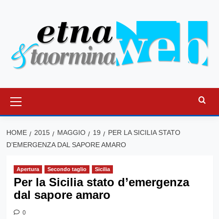
Vai
al
contenuto
Menu
principale
HOME
2015
MAGGIO
19
PER LA SICILIA STATO
D’EMERGENZA DAL SAPORE AMARO
Apertura
Secondo taglio
Sicilia
Per la Sicilia stato d’emergenza
dal sapore amaro
0