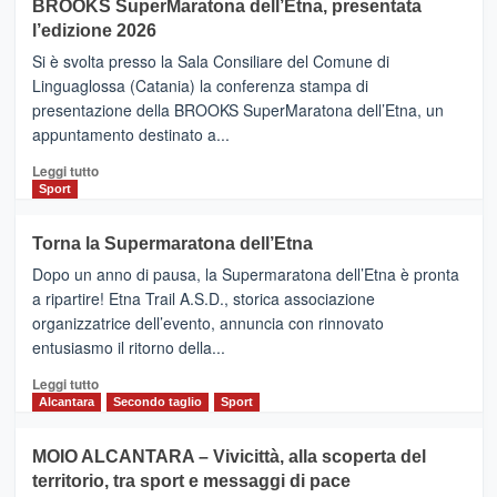
BROOKS SuperMaratona dell’Etna, presentata
con
la
l’edizione 2026
Finnair.
Si è svolta presso la Sala Consiliare del Comune di
Al
Linguaglossa (Catania) la conferenza stampa di
via
presentazione della BROOKS SuperMaratona dell’Etna, un
i
appuntamento destinato a...
collegamenti
Leggi
Leggi tutto
di
Sport
più
su
Torna la Supermaratona dell’Etna
BROOKS
Dopo un anno di pausa, la Supermaratona dell’Etna è pronta
SuperMaratona
dell’Etna,
a ripartire! Etna Trail A.S.D., storica associazione
presentata
organizzatrice dell’evento, annuncia con rinnovato
l’edizione
entusiasmo il ritorno della...
2026
Leggi
Leggi tutto
di
Alcantara
Secondo taglio
Sport
più
su
MOIO ALCANTARA – Vivicittà, alla scoperta del
Torna
territorio, tra sport e messaggi di pace
la