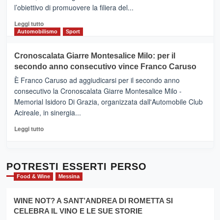
Il
l’obiettivo di promuovere la filiera del...
Borgo
del
Leggi
Leggi tutto
Gusto,
di
Automobilismo
Sport
il
più
tour
su
Cronoscalata Giarre Montesalice Milo: per il
tra
Mondello
sapori
secondo anno consecutivo vince Franco Caruso
(Palermo)
e
–
È Franco Caruso ad aggiudicarsi per il secondo anno
vicoli
“E
consecutivo la Cronoscalata Giarre Montesalice Milo -
medievali
adesso
Memorial Isidoro Di Grazia, organizzata dall'Automobile Club
Pasta
Acireale, in sinergia...
–
La
Leggi
Leggi tutto
Sicilia
di
al
più
Dente”,
su
l’
Cronoscalata
POTRESTI ESSERTI PERSO
evento
Giarre
Food & Wine
Messina
per
Montesalice
promuovere
Milo:
la
WINE NOT? A SANT’ANDREA DI ROMETTA SI
per
filiera
CELEBRA IL VINO E LE SUE STORIE
il
del