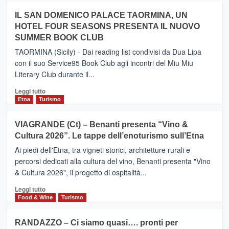
operato
su
IL SAN DOMENICO PALACE TAORMINA, UN
da
PIEDIMONTE
Neos
HOTEL FOUR SEASONS PRESENTA IL NUOVO
ETNEO
SUMMER BOOK CLUB
–
Meta
TAORMINA (Sicily) - Dai reading list condivisi da Dua Lipa
turistica
con il suo Service95 Book Club agli incontri del Miu Miu
privilegiata
Literary Club durante il...
secondo
i
Leggi
Leggi tutto
dati
di
Etna
Turismo
di
più
Airbnb.
su
VIAGRANDE (Ct) – Benanti presenta “Vino &
Anche
IL
la
Cultura 2026”. Le tappe dell’enoturismo sull’Etna
SAN
Valle
DOMENICO
Ai piedi dell'Etna, tra vigneti storici, architetture rurali e
Alcantara
PALACE
percorsi dedicati alla cultura del vino, Benanti presenta "Vino
nei
TAORMINA,
& Cultura 2026", il progetto di ospitalità...
primi
UN
posti
HOTEL
Leggi
Leggi tutto
nella
FOUR
di
Food & Wine
Turismo
classifica
SEASONS
più
siciliana
PRESENTA
su
RANDAZZO – Ci siamo quasi…. pronti per
IL
VIAGRANDE