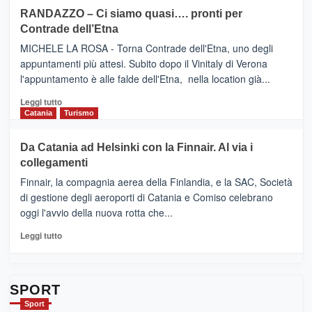
siciliana
PRESENTA
su
RANDAZZO – Ci siamo quasi…. pronti per
IL
VIAGRANDE
Contrade dell’Etna
NUOVO
(Ct)
SUMMER
–
MICHELE LA ROSA - Torna Contrade dell'Etna, uno degli
BOOK
Benanti
appuntamenti più attesi. Subito dopo il Vinitaly di Verona
CLUB
presenta
l'appuntamento è alle falde dell'Etna, nella location già...
“Vino
&
Leggi
Leggi tutto
Cultura
di
Catania
Turismo
2026”.
più
Le
su
Da Catania ad Helsinki con la Finnair. Al via i
tappe
RANDAZZO
collegamenti
dell’enoturismo
–
sull’Etna
Ci
Finnair, la compagnia aerea della Finlandia, e la SAC, Società
siamo
di gestione degli aeroporti di Catania e Comiso celebrano
quasi….
oggi l'avvio della nuova rotta che...
pronti
per
Leggi
Leggi tutto
Contrade
di
dell’Etna
più
su
Da
SPORT
Catania
Sport