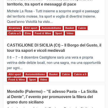
Torna
territorio, tra sport e messaggi di pace
la
Supermaratona
Michele La Rosa - Tutti insieme a scoprire angoli e paesaggi
dell’Etna
del territorio moiese, tra sport e voglia di divertirsi insieme.
Quest'anno Vivicittà ha visto...
Alcantara
Leggi
Altri sport
Automobilismo
Basket
Calcio
Leggi tutto
di
Calcio a 5
Etna
Food & Wine
Sport
Video
più
su
CASTIGLIONE DI SICILIA (Ct) – Il Borgo del Gusto, il
MOIO
tour tra sapori e vicoli medievali
ALCANTARA
–
Il 6 – 7 – 8 dicembre Castiglione sarà una vera e propria
Vivicittà,
vetrina delle delizie locali, non una sagra, ma una opportunità
alla
per ogni...
scoperta
del
Altri sport
Leggi
Automobilismo
Basket
Calcio
Calcio a 5
Leggi tutto
territorio,
di
Food & Wine
Sport
Video
tra
più
sport
su
Mondello (Palermo) – “E adesso Pasta – La Sicilia
e
CASTIGLIONE
al Dente”, l’ evento per promuovere la filiera del
messaggi
DI
di
grano duro siciliano
SICILIA
pace
(Ct)