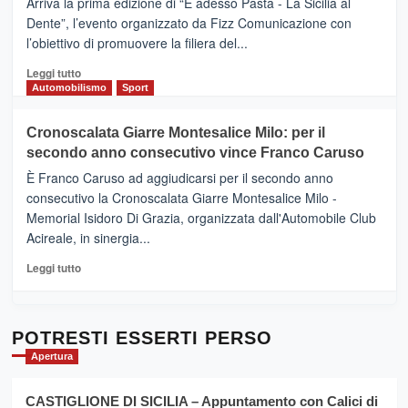
Arriva la prima edizione di “E adesso Pasta - La Sicilia al
–
Dente”, l’evento organizzato da Fizz Comunicazione con
Il
l’obiettivo di promuovere la filiera del...
Borgo
del
Leggi
Leggi tutto
Gusto,
di
Automobilismo
Sport
il
più
tour
su
Cronoscalata Giarre Montesalice Milo: per il
tra
Mondello
sapori
secondo anno consecutivo vince Franco Caruso
(Palermo)
e
–
È Franco Caruso ad aggiudicarsi per il secondo anno
vicoli
“E
consecutivo la Cronoscalata Giarre Montesalice Milo -
medievali
adesso
Memorial Isidoro Di Grazia, organizzata dall'Automobile Club
Pasta
Acireale, in sinergia...
–
La
Leggi
Leggi tutto
Sicilia
di
al
più
Dente”,
su
l’
Cronoscalata
POTRESTI ESSERTI PERSO
evento
Giarre
Apertura
per
Montesalice
promuovere
Milo:
la
CASTIGLIONE DI SICILIA – Appuntamento con Calici di
per