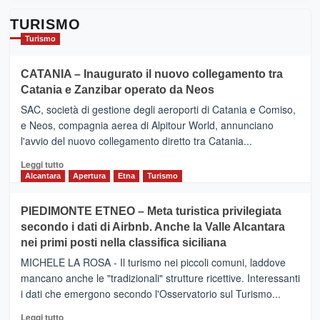
TURISMO
Turismo
CATANIA – Inaugurato il nuovo collegamento tra
Catania e Zanzibar operato da Neos
SAC, società di gestione degli aeroporti di Catania e Comiso,
e Neos, compagnia aerea di Alpitour World, annunciano
l'avvio del nuovo collegamento diretto tra Catania...
Leggi
Leggi tutto
di
Alcantara
Apertura
Etna
Turismo
più
su
PIEDIMONTE ETNEO – Meta turistica privilegiata
CATANIA
secondo i dati di Airbnb. Anche la Valle Alcantara
–
nei primi posti nella classifica siciliana
Inaugurato
il
MICHELE LA ROSA - Il turismo nei piccoli comuni, laddove
nuovo
mancano anche le "tradizionali" strutture ricettive. Interessanti
collegamento
i dati che emergono secondo l'Osservatorio sul Turismo...
tra
Catania
Leggi
Leggi tutto