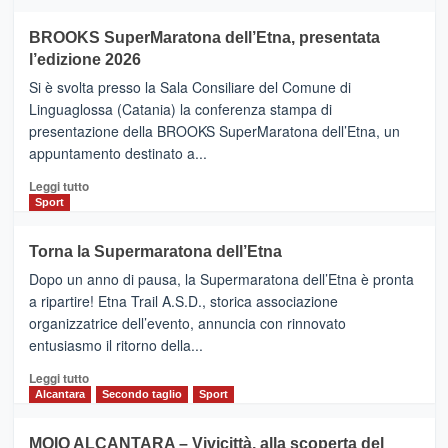
ad
Helsinki
BROOKS SuperMaratona dell’Etna, presentata
con
la
l’edizione 2026
Finnair.
Si è svolta presso la Sala Consiliare del Comune di
Al
Linguaglossa (Catania) la conferenza stampa di
via
presentazione della BROOKS SuperMaratona dell’Etna, un
i
appuntamento destinato a...
collegamenti
Leggi
Leggi tutto
di
Sport
più
su
Torna la Supermaratona dell’Etna
BROOKS
Dopo un anno di pausa, la Supermaratona dell’Etna è pronta
SuperMaratona
dell’Etna,
a ripartire! Etna Trail A.S.D., storica associazione
presentata
organizzatrice dell’evento, annuncia con rinnovato
l’edizione
entusiasmo il ritorno della...
2026
Leggi
Leggi tutto
di
Alcantara
Secondo taglio
Sport
più
su
MOIO ALCANTARA – Vivicittà, alla scoperta del