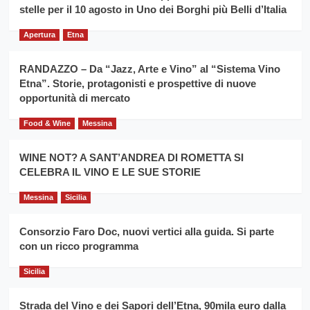
filiera
stelle per il 10 agosto in Uno dei Borghi più Belli d’Italia
il
del
secondo
grano
anno
Apertura
Etna
duro
consecutivo
siciliano
vince
RANDAZZO – Da “Jazz, Arte e Vino” al “Sistema Vino
Franco
Etna”. Storie, protagonisti e prospettive di nuove
Caruso
opportunità di mercato
Food & Wine
Messina
WINE NOT? A SANT’ANDREA DI ROMETTA SI
CELEBRA IL VINO E LE SUE STORIE
Messina
Sicilia
Consorzio Faro Doc, nuovi vertici alla guida. Si parte
con un ricco programma
Sicilia
Strada del Vino e dei Sapori dell’Etna, 90mila euro dalla