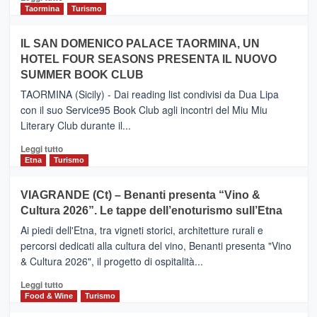
e
di
Taormina
Turismo
Zanzibar
più
operato
su
IL SAN DOMENICO PALACE TAORMINA, UN
da
PIEDIMONTE
Neos
HOTEL FOUR SEASONS PRESENTA IL NUOVO
ETNEO
SUMMER BOOK CLUB
–
Meta
TAORMINA (Sicily) - Dai reading list condivisi da Dua Lipa
turistica
con il suo Service95 Book Club agli incontri del Miu Miu
privilegiata
Literary Club durante il...
secondo
i
Leggi
Leggi tutto
dati
di
Etna
Turismo
di
più
Airbnb.
su
VIAGRANDE (Ct) – Benanti presenta “Vino &
Anche
IL
la
Cultura 2026”. Le tappe dell’enoturismo sull’Etna
SAN
Valle
DOMENICO
Ai piedi dell'Etna, tra vigneti storici, architetture rurali e
Alcantara
PALACE
percorsi dedicati alla cultura del vino, Benanti presenta "Vino
nei
TAORMINA,
& Cultura 2026", il progetto di ospitalità...
primi
UN
posti
HOTEL
Leggi
Leggi tutto
nella
FOUR
di
Food & Wine
Turismo
classifica
SEASONS
più