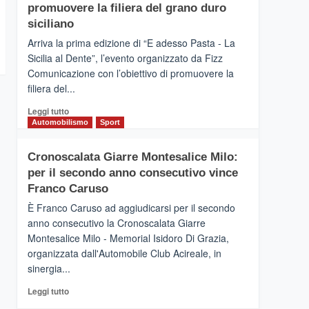
pace
SICILIA
promuovere la filiera del grano duro
(Ct)
siciliano
–
Arriva la prima edizione di “E adesso Pasta - La
Il
Sicilia al Dente”, l’evento organizzato da Fizz
Borgo
Comunicazione con l’obiettivo di promuovere la
del
Gusto,
filiera del...
il
Leggi
Leggi tutto
tour
di
Automobilismo
Sport
tra
più
sapori
su
e
Cronoscalata Giarre Montesalice Milo:
Mondello
vicoli
per il secondo anno consecutivo vince
(Palermo)
medievali
–
Franco Caruso
“E
È Franco Caruso ad aggiudicarsi per il secondo
adesso
anno consecutivo la Cronoscalata Giarre
Pasta
Montesalice Milo - Memorial Isidoro Di Grazia,
–
organizzata dall'Automobile Club Acireale, in
La
Sicilia
sinergia...
al
Leggi
Leggi tutto
Dente”,
di
l’