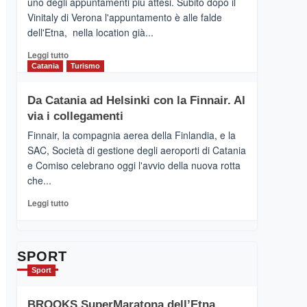
uno degli appuntamenti più attesi. Subito dopo il
presenta
Vinitaly di Verona l'appuntamento è alle falde
“Vino
dell'Etna, nella location già...
&
Cultura
Leggi
Leggi tutto
2026”.
di
Catania
Turismo
Le
più
tappe
su
Da Catania ad Helsinki con la Finnair. Al
dell’enoturismo
RANDAZZO
sull’Etna
via i collegamenti
–
Ci
Finnair, la compagnia aerea della Finlandia, e la
siamo
SAC, Società di gestione degli aeroporti di Catania
quasi….
e Comiso celebrano oggi l'avvio della nuova rotta
pronti
che...
per
Contrade
Leggi
Leggi tutto
dell’Etna
di
più
su
Da
SPORT
Catania
Sport
ad
Helsinki
BROOKS SuperMaratona dell’Etna,
con