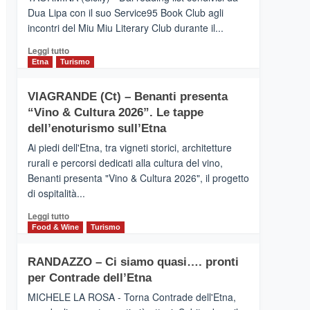
privilegiata
Dua Lipa con il suo Service95 Book Club agli
secondo
incontri del Miu Miu Literary Club durante il...
i
dati
Leggi
Leggi tutto
di
di
Etna
Turismo
Airbnb.
più
Anche
su
la
VIAGRANDE (Ct) – Benanti presenta
IL
Valle
“Vino & Cultura 2026”. Le tappe
SAN
Alcantara
DOMENICO
dell’enoturismo sull’Etna
nei
PALACE
primi
Ai piedi dell'Etna, tra vigneti storici, architetture
TAORMINA,
posti
rurali e percorsi dedicati alla cultura del vino,
UN
nella
Benanti presenta "Vino & Cultura 2026", il progetto
HOTEL
classifica
di ospitalità...
FOUR
siciliana
SEASONS
Leggi
Leggi tutto
PRESENTA
di
Food & Wine
Turismo
IL
più
NUOVO
su
SUMMER
RANDAZZO – Ci siamo quasi…. pronti
VIAGRANDE
BOOK
per Contrade dell’Etna
(Ct)
CLUB
–
MICHELE LA ROSA - Torna Contrade dell'Etna,
Benanti