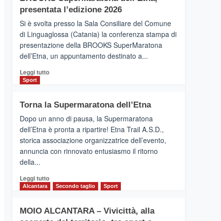
la
presentata l’edizione 2026
Finnair.
Si è svolta presso la Sala Consiliare del Comune
Al
di Linguaglossa (Catania) la conferenza stampa di
via
presentazione della BROOKS SuperMaratona
i
collegamenti
dell’Etna, un appuntamento destinato a...
Leggi
Leggi tutto
di
Sport
più
su
Torna la Supermaratona dell’Etna
BROOKS
SuperMaratona
Dopo un anno di pausa, la Supermaratona
dell’Etna,
dell’Etna è pronta a ripartire! Etna Trail A.S.D.,
presentata
storica associazione organizzatrice dell’evento,
l’edizione
annuncia con rinnovato entusiasmo il ritorno
2026
della...
Leggi
Leggi tutto
di
Alcantara
Secondo taglio
Sport
più
su
MOIO ALCANTARA – Vivicittà, alla
Torna