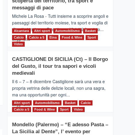
scoperta del territorio, tra sport e
la
Supermaratona
messaggi di pace
dell’Etna
Michele La Rosa - Tutti insieme a scoprire angoli e
paesaggi del territorio moiese, tra sport e voglia di
divertirsi insieme. Quest'anno Vivicittà ha visto...
Alcantara
Altri sport
Automobilismo
Basket
Calcio
Calcio a 5
Leggi
Etna
Food & Wine
Sport
Leggi tutto
di
Video
più
su
CASTIGLIONE DI SICILIA (Ct) – Il Borgo
MOIO
del Gusto, il tour tra sapori e vicoli
ALCANTARA
–
medievali
Vivicittà,
Il 6 – 7 – 8 dicembre Castiglione sarà una vera e
alla
propria vetrina delle delizie locali, non una sagra,
scoperta
ma una opportunità per ogni...
del
territorio,
Altri sport
Leggi
Automobilismo
Basket
Calcio
Leggi tutto
tra
di
Calcio a 5
Food & Wine
Sport
Video
sport
più
e
su
messaggi
Mondello (Palermo) – “E adesso Pasta –
CASTIGLIONE
di
La Sicilia al Dente”, l’ evento per
DI