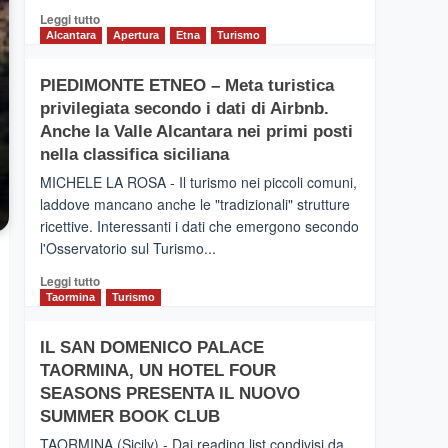
Leggi
Leggi tutto
di
Alcantara
Apertura
Etna
Turismo
più
su
PIEDIMONTE ETNEO – Meta turistica
CATANIA
privilegiata secondo i dati di Airbnb.
–
Inaugurato
Anche la Valle Alcantara nei primi posti
il
nella classifica siciliana
nuovo
MICHELE LA ROSA - Il turismo nei piccoli comuni,
collegamento
laddove mancano anche le "tradizionali" strutture
tra
ricettive. Interessanti i dati che emergono secondo
Catania
e
l'Osservatorio sul Turismo...
Zanzibar
Leggi
Leggi tutto
operato
di
Taormina
Turismo
da
più
Neos
su
IL SAN DOMENICO PALACE
PIEDIMONTE
TAORMINA, UN HOTEL FOUR
ETNEO
–
SEASONS PRESENTA IL NUOVO
Meta
SUMMER BOOK CLUB
turistica
TAORMINA (Sicily) - Dai reading list condivisi da