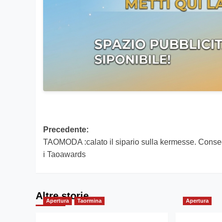
Navigazione
Precedente:
TAOMODA :calato il sipario sulla kermesse. Conse
articolo
i Taoawards
Altre storie
Apertura
Taormina
Apertura