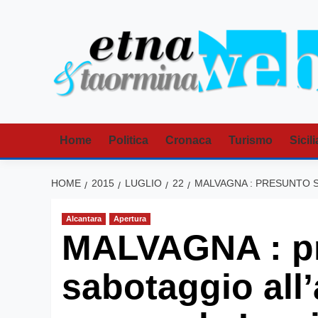
Vai
al
contenuto
Home
Politica
Cronaca
Turismo
Sicili
HOME
2015
LUGLIO
22
MALVAGNA : PRESUNTO 
Alcantara
Apertura
MALVAGNA : p
sabotaggio all