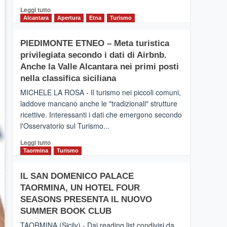
Leggi
Leggi tutto
di
Alcantara
Apertura
Etna
Turismo
più
su
PIEDIMONTE ETNEO – Meta turistica
CATANIA
privilegiata secondo i dati di Airbnb.
–
Inaugurato
Anche la Valle Alcantara nei primi posti
il
nella classifica siciliana
nuovo
MICHELE LA ROSA - Il turismo nei piccoli comuni,
collegamento
laddove mancano anche le "tradizionali" strutture
tra
ricettive. Interessanti i dati che emergono secondo
Catania
e
l'Osservatorio sul Turismo...
Zanzibar
Leggi
Leggi tutto
operato
di
Taormina
Turismo
da
più
Neos
su
IL SAN DOMENICO PALACE
PIEDIMONTE
TAORMINA, UN HOTEL FOUR
ETNEO
–
SEASONS PRESENTA IL NUOVO
Meta
SUMMER BOOK CLUB
turistica
TAORMINA (Sicily) - Dai reading list condivisi da