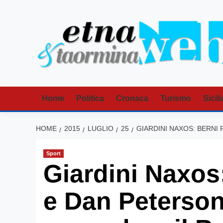
Vai
al
contenuto
Home
Politica
Cronaca
Turismo
Sicili
HOME
2015
LUGLIO
25
GIARDINI NAXOS: BERNI
Sport
Giardini Naxos
e Dan Peterson