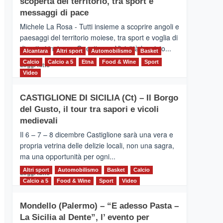
scoperta del territorio, tra sport e
la
Supermaratona
messaggi di pace
dell’Etna
Michele La Rosa - Tutti insieme a scoprire angoli e
paesaggi del territorio moiese, tra sport e voglia di
divertirsi insieme. Quest'anno Vivicittà ha visto...
Alcantara
Altri sport
Automobilismo
Basket
Calcio
Calcio a 5
Leggi
Etna
Food & Wine
Sport
Leggi tutto
di
Video
più
su
CASTIGLIONE DI SICILIA (Ct) – Il Borgo
MOIO
del Gusto, il tour tra sapori e vicoli
ALCANTARA
–
medievali
Vivicittà,
Il 6 – 7 – 8 dicembre Castiglione sarà una vera e
alla
propria vetrina delle delizie locali, non una sagra,
scoperta
ma una opportunità per ogni...
del
territorio,
Altri sport
Leggi
Automobilismo
Basket
Calcio
Leggi tutto
tra
di
Calcio a 5
Food & Wine
Sport
Video
sport
più
e
su
messaggi
Mondello (Palermo) – “E adesso Pasta –
CASTIGLIONE
di
La Sicilia al Dente”, l’ evento per
DI