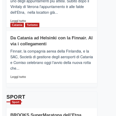
uno degli appuntamenti più attesi. Subito dopo il
presenta
Vinitaly di Verona l'appuntamento è alle falde
“Vino
dell'Etna, nella location già...
&
Cultura
Leggi
Leggi tutto
2026”.
di
Catania
Turismo
Le
più
tappe
su
Da Catania ad Helsinki con la Finnair. Al
dell’enoturismo
RANDAZZO
sull’Etna
via i collegamenti
–
Ci
Finnair, la compagnia aerea della Finlandia, e la
siamo
SAC, Società di gestione degli aeroporti di Catania
quasi….
e Comiso celebrano oggi l'avvio della nuova rotta
pronti
che...
per
Contrade
Leggi
Leggi tutto
dell’Etna
di
più
su
Da
SPORT
Catania
Sport
ad
Helsinki
BROOKS SuperMaratona dell’Etna,
con