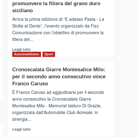
pace
SICILIA
promuovere la filiera del grano duro
(Ct)
siciliano
–
Arriva la prima edizione di “E adesso Pasta - La
Il
Sicilia al Dente”, l’evento organizzato da Fizz
Borgo
Comunicazione con l’obiettivo di promuovere la
del
Gusto,
filiera del...
il
Leggi
Leggi tutto
tour
di
Automobilismo
Sport
tra
più
sapori
su
e
Cronoscalata Giarre Montesalice Milo:
Mondello
vicoli
per il secondo anno consecutivo vince
(Palermo)
medievali
–
Franco Caruso
“E
È Franco Caruso ad aggiudicarsi per il secondo
adesso
anno consecutivo la Cronoscalata Giarre
Pasta
Montesalice Milo - Memorial Isidoro Di Grazia,
–
organizzata dall'Automobile Club Acireale, in
La
Sicilia
sinergia...
al
Leggi
Leggi tutto
Dente”,
di
l’