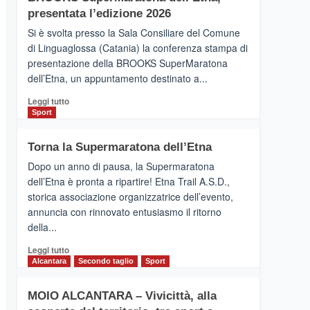
la
presentata l’edizione 2026
Finnair.
Si è svolta presso la Sala Consiliare del Comune
Al
di Linguaglossa (Catania) la conferenza stampa di
via
presentazione della BROOKS SuperMaratona
i
collegamenti
dell’Etna, un appuntamento destinato a...
Leggi
Leggi tutto
di
Sport
più
su
Torna la Supermaratona dell’Etna
BROOKS
SuperMaratona
Dopo un anno di pausa, la Supermaratona
dell’Etna,
dell’Etna è pronta a ripartire! Etna Trail A.S.D.,
presentata
storica associazione organizzatrice dell’evento,
l’edizione
annuncia con rinnovato entusiasmo il ritorno
2026
della...
Leggi
Leggi tutto
di
Alcantara
Secondo taglio
Sport
più
su
MOIO ALCANTARA – Vivicittà, alla
Torna