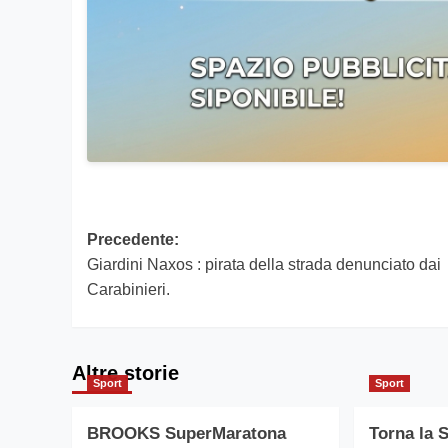
Navigazione
Precedente:
Giardini Naxos : pirata della strada denunciato dai
articolo
Carabinieri.
Altre storie
Sport
Sport
BROOKS SuperMaratona
Torna la 