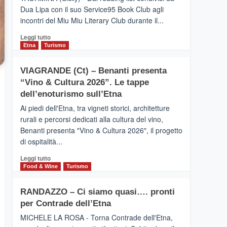
privilegiata
Dua Lipa con il suo Service95 Book Club agli
secondo
incontri del Miu Miu Literary Club durante il...
i
dati
Leggi
Leggi tutto
di
di
Etna
Turismo
Airbnb.
più
Anche
su
la
VIAGRANDE (Ct) – Benanti presenta
IL
Valle
“Vino & Cultura 2026”. Le tappe
SAN
Alcantara
DOMENICO
dell’enoturismo sull’Etna
nei
PALACE
primi
Ai piedi dell'Etna, tra vigneti storici, architetture
TAORMINA,
posti
rurali e percorsi dedicati alla cultura del vino,
UN
nella
Benanti presenta "Vino & Cultura 2026", il progetto
HOTEL
classifica
di ospitalità...
FOUR
siciliana
SEASONS
Leggi
Leggi tutto
PRESENTA
di
Food & Wine
Turismo
IL
più
NUOVO
su
SUMMER
RANDAZZO – Ci siamo quasi…. pronti
VIAGRANDE
BOOK
per Contrade dell’Etna
(Ct)
CLUB
–
MICHELE LA ROSA - Torna Contrade dell'Etna,
Benanti