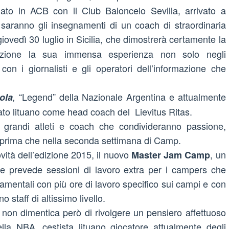
ato in ACB con il Club Baloncelo Sevilla, arrivato a
i saranno gli insegnamenti di un coach di straordinaria
giovedì 30 luglio in Sicilia, che dimostrerà certamente la
izione la sua immensa esperienza non solo negli
n i giornalisti e gli operatori dell’informazione che
“Legend” della Nazionale Argentina e attualmente
ola
,
ato lituano come head coach del Lievitus Ritas.
i grandi atleti e coach che condivideranno passione,
lla prima che nella seconda settimana di Camp.
ità dell’edizione 2015, il nuovo
, un
Master Jam Camp
he prevede sessioni di lavoro extra per i campers che
damentali con più ore di lavoro specifico sui campi e con
 staff di altissimo livello.
e non dimentica però di rivolgere un pensiero affettuoso
ella NBA, cestista lituano giocatore attualmente degli