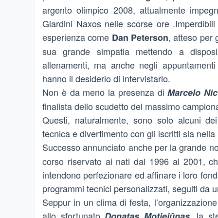
argento olimpico 2008, attualmente impegn
Giardini Naxos nelle scorse ore .
Imperdibil
esperienza come
, atteso per 
Dan Peterson
sua grande simpatia mettendo a dispos
allenamenti, ma anche negli appuntamenti co
hanno il desiderio di intervistarlo.
Non è da meno la presenza di
Marcelo Nic
finalista dello scudetto del massimo campion
Questi, naturalmente, sono solo alcuni de
tecnica e divertimento con gli iscritti sia ne
Successo annunciato anche per la grande nov
corso riservato
ai nati dal 1996 al 2001, c
intendono perfezionare ed affinare i loro fon
programmi tecnici personalizzati, seguiti da uno
Seppur in un clima di festa, l’organizzazion
allo sfortunato
, la st
Donatas Motiejūnas