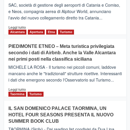
SAC, società di gestione degli aeroporti di Catania e Comiso,
e Neos, compagnia aerea di Alpitour World, annunciano
l'avvio del nuovo collegamento diretto tra Catania...
Leggi
Leggi tutto
di
Alcantara
Apertura
Etna
Turismo
più
su
PIEDIMONTE ETNEO – Meta turistica privilegiata
CATANIA
secondo i dati di Airbnb. Anche la Valle Alcantara
–
nei primi posti nella classifica siciliana
Inaugurato
il
MICHELE LA ROSA - Il turismo nei piccoli comuni, laddove
nuovo
mancano anche le "tradizionali" strutture ricettive. Interessanti
collegamento
i dati che emergono secondo l'Osservatorio sul Turismo...
tra
Catania
Leggi
Leggi tutto
e
di
Taormina
Turismo
Zanzibar
più
operato
su
IL SAN DOMENICO PALACE TAORMINA, UN
da
PIEDIMONTE
Neos
HOTEL FOUR SEASONS PRESENTA IL NUOVO
ETNEO
SUMMER BOOK CLUB
–
Meta
TAORMINA (Sicily) - Dai reading list condivisi da Dua Lipa