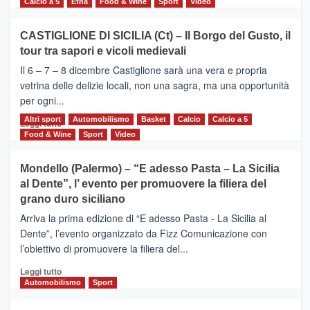
di
Calcio a 5
Etna
Food & Wine
Sport
Video
più
su
CASTIGLIONE DI SICILIA (Ct) – Il Borgo del Gusto, il
MOIO
tour tra sapori e vicoli medievali
ALCANTARA
–
Il 6 – 7 – 8 dicembre Castiglione sarà una vera e propria
Vivicittà,
vetrina delle delizie locali, non una sagra, ma una opportunità
alla
per ogni...
scoperta
del
Altri sport
Leggi
Automobilismo
Basket
Calcio
Calcio a 5
Leggi tutto
territorio,
di
Food & Wine
Sport
Video
tra
più
sport
su
Mondello (Palermo) – “E adesso Pasta – La Sicilia
e
CASTIGLIONE
al Dente”, l’ evento per promuovere la filiera del
messaggi
DI
di
grano duro siciliano
SICILIA
pace
(Ct)
Arriva la prima edizione di “E adesso Pasta - La Sicilia al
–
Dente”, l’evento organizzato da Fizz Comunicazione con
Il
l’obiettivo di promuovere la filiera del...
Borgo
del
Leggi
Leggi tutto
Gusto,
di
Automobilismo
Sport
il
più
tour
su