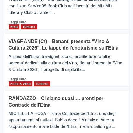
turistica
con il suo Service95 Book Club agli incontri del Miu Miu
privilegiata
Literary Club durante il...
secondo
i
Leggi
Leggi tutto
dati
di
Etna
Turismo
di
più
Airbnb.
su
VIAGRANDE (Ct) – Benanti presenta “Vino &
Anche
IL
la
Cultura 2026”. Le tappe dell’enoturismo sull’Etna
SAN
Valle
DOMENICO
Ai piedi dell'Etna, tra vigneti storici, architetture rurali e
Alcantara
PALACE
percorsi dedicati alla cultura del vino, Benanti presenta "Vino
nei
TAORMINA,
& Cultura 2026", il progetto di ospitalità...
primi
UN
posti
HOTEL
Leggi
Leggi tutto
nella
FOUR
di
Food & Wine
Turismo
classifica
SEASONS
più
siciliana
PRESENTA
su
RANDAZZO – Ci siamo quasi…. pronti per
IL
VIAGRANDE
Contrade dell’Etna
NUOVO
(Ct)
SUMMER
–
MICHELE LA ROSA - Torna Contrade dell'Etna, uno degli
BOOK
Benanti
appuntamenti più attesi. Subito dopo il Vinitaly di Verona
CLUB
presenta
l'appuntamento è alle falde dell'Etna, nella location già...
“Vino