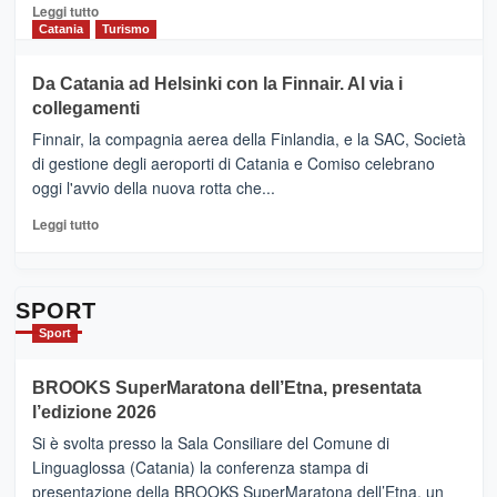
&
Leggi
Leggi tutto
Cultura
di
Catania
Turismo
2026”.
più
Le
su
Da Catania ad Helsinki con la Finnair. Al via i
tappe
RANDAZZO
collegamenti
dell’enoturismo
–
sull’Etna
Ci
Finnair, la compagnia aerea della Finlandia, e la SAC, Società
siamo
di gestione degli aeroporti di Catania e Comiso celebrano
quasi….
oggi l'avvio della nuova rotta che...
pronti
per
Leggi
Leggi tutto
Contrade
di
dell’Etna
più
su
Da
SPORT
Catania
Sport
ad
Helsinki
BROOKS SuperMaratona dell’Etna, presentata
con
la
l’edizione 2026
Finnair.
Si è svolta presso la Sala Consiliare del Comune di
Al
Linguaglossa (Catania) la conferenza stampa di
via
presentazione della BROOKS SuperMaratona dell’Etna, un
i