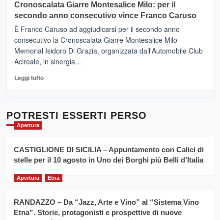
Cronoscalata Giarre Montesalice Milo: per il
tra
Mondello
sapori
secondo anno consecutivo vince Franco Caruso
(Palermo)
e
–
È Franco Caruso ad aggiudicarsi per il secondo anno
vicoli
“E
consecutivo la Cronoscalata Giarre Montesalice Milo -
medievali
adesso
Memorial Isidoro Di Grazia, organizzata dall'Automobile Club
Pasta
Acireale, in sinergia...
–
La
Leggi
Leggi tutto
Sicilia
di
al
più
Dente”,
su
l’
Cronoscalata
POTRESTI ESSERTI PERSO
evento
Giarre
Apertura
per
Montesalice
promuovere
Milo:
la
CASTIGLIONE DI SICILIA – Appuntamento con Calici di
per
filiera
stelle per il 10 agosto in Uno dei Borghi più Belli d’Italia
il
del
secondo
grano
anno
Apertura
Etna
duro
consecutivo
siciliano
vince
RANDAZZO – Da “Jazz, Arte e Vino” al “Sistema Vino
Franco
Etna”. Storie, protagonisti e prospettive di nuove
Caruso