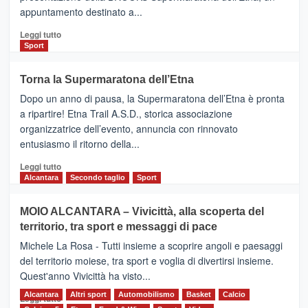
appuntamento destinato a...
collegamenti
Leggi
Leggi tutto
di
Sport
più
su
Torna la Supermaratona dell’Etna
BROOKS
Dopo un anno di pausa, la Supermaratona dell’Etna è pronta
SuperMaratona
dell’Etna,
a ripartire! Etna Trail A.S.D., storica associazione
presentata
organizzatrice dell’evento, annuncia con rinnovato
l’edizione
entusiasmo il ritorno della...
2026
Leggi
Leggi tutto
di
Alcantara
Secondo taglio
Sport
più
su
MOIO ALCANTARA – Vivicittà, alla scoperta del
Torna
territorio, tra sport e messaggi di pace
la
Supermaratona
Michele La Rosa - Tutti insieme a scoprire angoli e paesaggi
dell’Etna
del territorio moiese, tra sport e voglia di divertirsi insieme.
Quest'anno Vivicittà ha visto...
Alcantara
Leggi
Altri sport
Automobilismo
Basket
Calcio
Leggi tutto