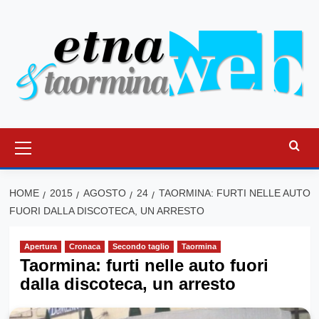
Vai
al
contenuto
Menu
principale
HOME
2015
AGOSTO
24
TAORMINA: FURTI NELLE AUTO
FUORI DALLA DISCOTECA, UN ARRESTO
Apertura
Cronaca
Secondo taglio
Taormina
Taormina: furti nelle auto fuori
dalla discoteca, un arresto