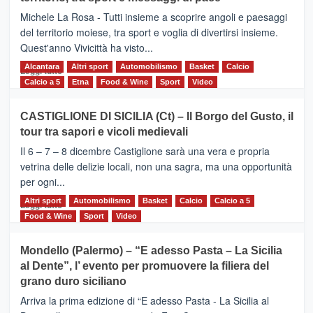
la
Supermaratona
Michele La Rosa - Tutti insieme a scoprire angoli e paesaggi
dell’Etna
del territorio moiese, tra sport e voglia di divertirsi insieme.
Quest'anno Vivicittà ha visto...
Alcantara
Leggi
Altri sport
Automobilismo
Basket
Calcio
Leggi tutto
di
Calcio a 5
Etna
Food & Wine
Sport
Video
più
su
CASTIGLIONE DI SICILIA (Ct) – Il Borgo del Gusto, il
MOIO
tour tra sapori e vicoli medievali
ALCANTARA
–
Il 6 – 7 – 8 dicembre Castiglione sarà una vera e propria
Vivicittà,
vetrina delle delizie locali, non una sagra, ma una opportunità
alla
per ogni...
scoperta
del
Altri sport
Leggi
Automobilismo
Basket
Calcio
Calcio a 5
Leggi tutto
territorio,
di
Food & Wine
Sport
Video
tra
più
sport
su
Mondello (Palermo) – “E adesso Pasta – La Sicilia
e
CASTIGLIONE
al Dente”, l’ evento per promuovere la filiera del
messaggi
DI
di
grano duro siciliano
SICILIA
pace
(Ct)
Arriva la prima edizione di “E adesso Pasta - La Sicilia al
–