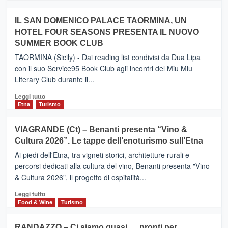
Zanzibar
più
operato
su
IL SAN DOMENICO PALACE TAORMINA, UN
da
PIEDIMONTE
Neos
HOTEL FOUR SEASONS PRESENTA IL NUOVO
ETNEO
SUMMER BOOK CLUB
–
Meta
TAORMINA (Sicily) - Dai reading list condivisi da Dua Lipa
turistica
con il suo Service95 Book Club agli incontri del Miu Miu
privilegiata
Literary Club durante il...
secondo
i
Leggi
Leggi tutto
dati
di
Etna
Turismo
di
più
Airbnb.
su
VIAGRANDE (Ct) – Benanti presenta “Vino &
Anche
IL
la
Cultura 2026”. Le tappe dell’enoturismo sull’Etna
SAN
Valle
DOMENICO
Ai piedi dell'Etna, tra vigneti storici, architetture rurali e
Alcantara
PALACE
percorsi dedicati alla cultura del vino, Benanti presenta "Vino
nei
TAORMINA,
& Cultura 2026", il progetto di ospitalità...
primi
UN
posti
HOTEL
Leggi
Leggi tutto
nella
FOUR
di
Food & Wine
Turismo
classifica
SEASONS
più
siciliana
PRESENTA
su
RANDAZZO – Ci siamo quasi…. pronti per