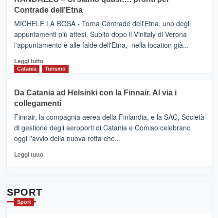
IL
VIAGRANDE
Contrade dell’Etna
NUOVO
(Ct)
SUMMER
–
MICHELE LA ROSA - Torna Contrade dell'Etna, uno degli
BOOK
Benanti
appuntamenti più attesi. Subito dopo il Vinitaly di Verona
CLUB
presenta
l'appuntamento è alle falde dell'Etna, nella location già...
“Vino
&
Leggi
Leggi tutto
Cultura
di
Catania
Turismo
2026”.
più
Le
su
Da Catania ad Helsinki con la Finnair. Al via i
tappe
RANDAZZO
collegamenti
dell’enoturismo
–
sull’Etna
Ci
Finnair, la compagnia aerea della Finlandia, e la SAC, Società
siamo
di gestione degli aeroporti di Catania e Comiso celebrano
quasi….
oggi l'avvio della nuova rotta che...
pronti
per
Leggi
Leggi tutto
Contrade
di
dell’Etna
più
su
Da
SPORT
Catania
Sport
ad
Helsinki