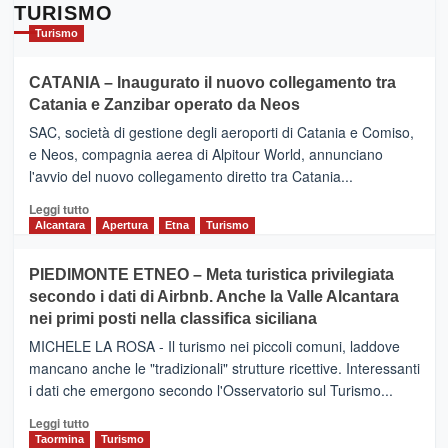
TURISMO
Turismo
CATANIA – Inaugurato il nuovo collegamento tra
Catania e Zanzibar operato da Neos
SAC, società di gestione degli aeroporti di Catania e Comiso,
e Neos, compagnia aerea di Alpitour World, annunciano
l'avvio del nuovo collegamento diretto tra Catania...
Leggi
Leggi tutto
di
Alcantara
Apertura
Etna
Turismo
più
su
PIEDIMONTE ETNEO – Meta turistica privilegiata
CATANIA
secondo i dati di Airbnb. Anche la Valle Alcantara
–
nei primi posti nella classifica siciliana
Inaugurato
il
MICHELE LA ROSA - Il turismo nei piccoli comuni, laddove
nuovo
mancano anche le "tradizionali" strutture ricettive. Interessanti
collegamento
i dati che emergono secondo l'Osservatorio sul Turismo...
tra
Catania
Leggi
Leggi tutto
e
di
Taormina
Turismo