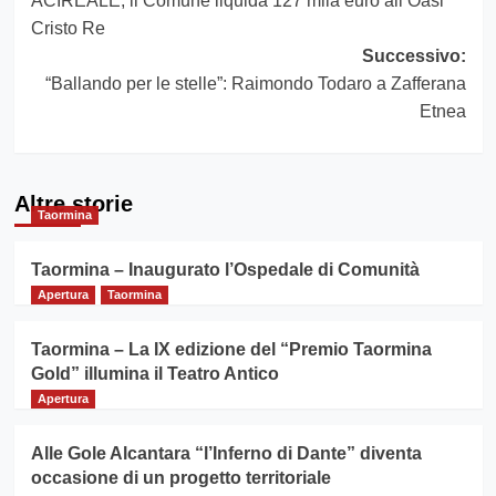
ACIREALE, il Comune liquida 127 mila euro all’Oasi
articolo
Cristo Re
Successivo:
“Ballando per le stelle”: Raimondo Todaro a Zafferana
Etnea
Altre storie
Taormina
Taormina – Inaugurato l’Ospedale di Comunità
Apertura
Taormina
Taormina – La IX edizione del “Premio Taormina
Gold” illumina il Teatro Antico
Apertura
Alle Gole Alcantara “l’Inferno di Dante” diventa
occasione di un progetto territoriale