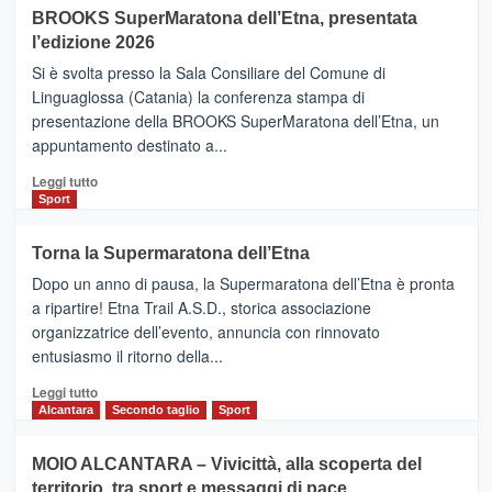
BROOKS SuperMaratona dell’Etna, presentata
con
la
l’edizione 2026
Finnair.
Si è svolta presso la Sala Consiliare del Comune di
Al
Linguaglossa (Catania) la conferenza stampa di
via
presentazione della BROOKS SuperMaratona dell’Etna, un
i
appuntamento destinato a...
collegamenti
Leggi
Leggi tutto
di
Sport
più
su
Torna la Supermaratona dell’Etna
BROOKS
Dopo un anno di pausa, la Supermaratona dell’Etna è pronta
SuperMaratona
dell’Etna,
a ripartire! Etna Trail A.S.D., storica associazione
presentata
organizzatrice dell’evento, annuncia con rinnovato
l’edizione
entusiasmo il ritorno della...
2026
Leggi
Leggi tutto
di
Alcantara
Secondo taglio
Sport
più
su
MOIO ALCANTARA – Vivicittà, alla scoperta del
Torna
territorio, tra sport e messaggi di pace