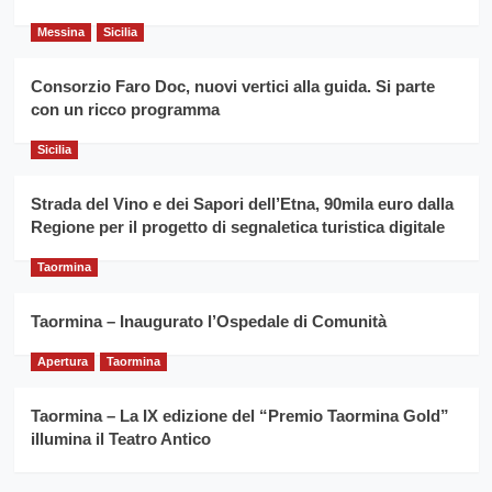
del
secondo
grano
anno
Messina
Sicilia
duro
consecutivo
siciliano
vince
Consorzio Faro Doc, nuovi vertici alla guida. Si parte
Franco
con un ricco programma
Caruso
Sicilia
Strada del Vino e dei Sapori dell’Etna, 90mila euro dalla
Regione per il progetto di segnaletica turistica digitale
Taormina
Taormina – Inaugurato l’Ospedale di Comunità
Apertura
Taormina
Taormina – La IX edizione del “Premio Taormina Gold”
illumina il Teatro Antico