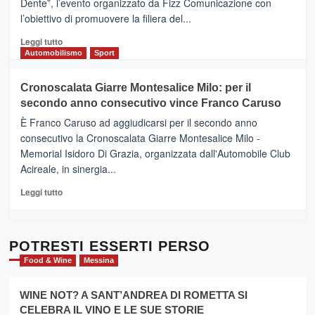
Dente”, l’evento organizzato da Fizz Comunicazione con
Il
l’obiettivo di promuovere la filiera del...
Borgo
del
Leggi
Leggi tutto
Gusto,
di
Automobilismo
Sport
il
più
tour
su
Cronoscalata Giarre Montesalice Milo: per il
tra
Mondello
sapori
secondo anno consecutivo vince Franco Caruso
(Palermo)
e
–
È Franco Caruso ad aggiudicarsi per il secondo anno
vicoli
“E
consecutivo la Cronoscalata Giarre Montesalice Milo -
medievali
adesso
Memorial Isidoro Di Grazia, organizzata dall'Automobile Club
Pasta
Acireale, in sinergia...
–
La
Leggi
Leggi tutto
Sicilia
di
al
più
Dente”,
su
l’
Cronoscalata
POTRESTI ESSERTI PERSO
evento
Giarre
Food & Wine
Messina
per
Montesalice
promuovere
Milo:
la
WINE NOT? A SANT’ANDREA DI ROMETTA SI
per
filiera
CELEBRA IL VINO E LE SUE STORIE
il