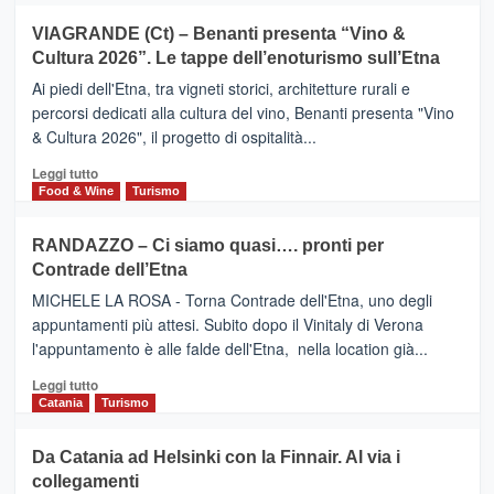
Airbnb.
su
VIAGRANDE (Ct) – Benanti presenta “Vino &
Anche
IL
la
Cultura 2026”. Le tappe dell’enoturismo sull’Etna
SAN
Valle
DOMENICO
Ai piedi dell'Etna, tra vigneti storici, architetture rurali e
Alcantara
PALACE
percorsi dedicati alla cultura del vino, Benanti presenta "Vino
nei
TAORMINA,
& Cultura 2026", il progetto di ospitalità...
primi
UN
posti
HOTEL
Leggi
Leggi tutto
nella
FOUR
di
Food & Wine
Turismo
classifica
SEASONS
più
siciliana
PRESENTA
su
RANDAZZO – Ci siamo quasi…. pronti per
IL
VIAGRANDE
Contrade dell’Etna
NUOVO
(Ct)
SUMMER
–
MICHELE LA ROSA - Torna Contrade dell'Etna, uno degli
BOOK
Benanti
appuntamenti più attesi. Subito dopo il Vinitaly di Verona
CLUB
presenta
l'appuntamento è alle falde dell'Etna, nella location già...
“Vino
&
Leggi
Leggi tutto
Cultura
di
Catania
Turismo
2026”.
più
Le
su
Da Catania ad Helsinki con la Finnair. Al via i
tappe
RANDAZZO
collegamenti
dell’enoturismo
–