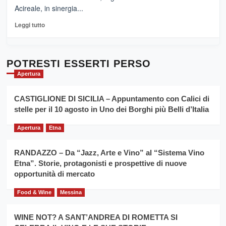
Pasta
Acireale, in sinergia...
–
La
Leggi
Leggi tutto
Sicilia
di
al
più
Dente”,
su
l’
Cronoscalata
POTRESTI ESSERTI PERSO
evento
Giarre
Apertura
per
Montesalice
promuovere
Milo:
la
CASTIGLIONE DI SICILIA – Appuntamento con Calici di
per
filiera
stelle per il 10 agosto in Uno dei Borghi più Belli d’Italia
il
del
secondo
grano
anno
Apertura
Etna
duro
consecutivo
siciliano
vince
RANDAZZO – Da “Jazz, Arte e Vino” al “Sistema Vino
Franco
Etna”. Storie, protagonisti e prospettive di nuove
Caruso
opportunità di mercato
Food & Wine
Messina
WINE NOT? A SANT’ANDREA DI ROMETTA SI