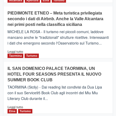
di
Alcantara
Apertura
Etna
Turismo
più
su
PIEDIMONTE ETNEO – Meta turistica privilegiata
CATANIA
secondo i dati di Airbnb. Anche la Valle Alcantara
–
nei primi posti nella classifica siciliana
Inaugurato
il
MICHELE LA ROSA - Il turismo nei piccoli comuni, laddove
nuovo
mancano anche le "tradizionali" strutture ricettive. Interessanti
collegamento
i dati che emergono secondo l'Osservatorio sul Turismo...
tra
Catania
Leggi
Leggi tutto
e
di
Taormina
Turismo
Zanzibar
più
operato
su
IL SAN DOMENICO PALACE TAORMINA, UN
da
PIEDIMONTE
Neos
HOTEL FOUR SEASONS PRESENTA IL NUOVO
ETNEO
SUMMER BOOK CLUB
–
Meta
TAORMINA (Sicily) - Dai reading list condivisi da Dua Lipa
turistica
con il suo Service95 Book Club agli incontri del Miu Miu
privilegiata
Literary Club durante il...
secondo
i
Leggi
Leggi tutto
dati
di
Etna
Turismo
di
più