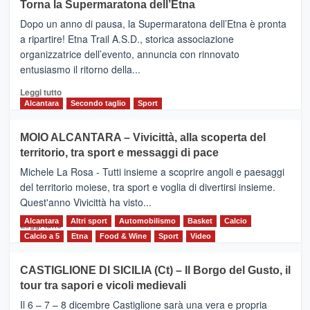
Torna la Supermaratona dell’Etna
BROOKS
Dopo un anno di pausa, la Supermaratona dell’Etna è pronta
SuperMaratona
dell’Etna,
a ripartire! Etna Trail A.S.D., storica associazione
presentata
organizzatrice dell’evento, annuncia con rinnovato
l’edizione
entusiasmo il ritorno della...
2026
Leggi
Leggi tutto
di
Alcantara
Secondo taglio
Sport
più
su
MOIO ALCANTARA – Vivicittà, alla scoperta del
Torna
territorio, tra sport e messaggi di pace
la
Supermaratona
Michele La Rosa - Tutti insieme a scoprire angoli e paesaggi
dell’Etna
del territorio moiese, tra sport e voglia di divertirsi insieme.
Quest'anno Vivicittà ha visto...
Alcantara
Leggi
Altri sport
Automobilismo
Basket
Calcio
Leggi tutto
di
Calcio a 5
Etna
Food & Wine
Sport
Video
più
su
CASTIGLIONE DI SICILIA (Ct) – Il Borgo del Gusto, il
MOIO
tour tra sapori e vicoli medievali
ALCANTARA
–
Il 6 – 7 – 8 dicembre Castiglione sarà una vera e propria