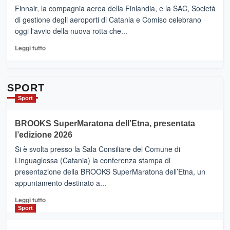
sull’Etna
Ci
Finnair, la compagnia aerea della Finlandia, e la SAC, Società
siamo
di gestione degli aeroporti di Catania e Comiso celebrano
quasi….
oggi l'avvio della nuova rotta che...
pronti
per
Leggi
Leggi tutto
Contrade
di
dell’Etna
più
su
Da
SPORT
Catania
Sport
ad
Helsinki
BROOKS SuperMaratona dell’Etna, presentata
con
la
l’edizione 2026
Finnair.
Si è svolta presso la Sala Consiliare del Comune di
Al
Linguaglossa (Catania) la conferenza stampa di
via
presentazione della BROOKS SuperMaratona dell’Etna, un
i
appuntamento destinato a...
collegamenti
Leggi
Leggi tutto
di
Sport
più
su