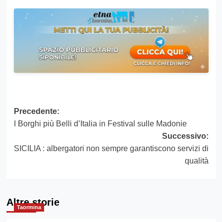
Navigazione
Precedente:
I Borghi più Belli d’Italia in Festival sulle Madonie
articolo
Successivo:
SICILIA : albergatori non sempre garantiscono servizi di
qualità
Altre storie
Taormina