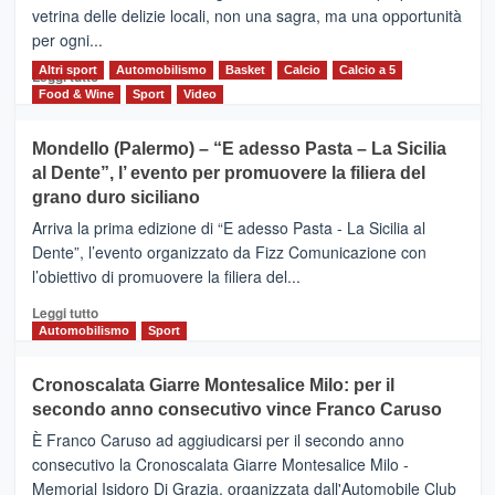
Vivicittà,
vetrina delle delizie locali, non una sagra, ma una opportunità
alla
per ogni...
scoperta
del
Altri sport
Leggi
Automobilismo
Basket
Calcio
Calcio a 5
Leggi tutto
territorio,
di
Food & Wine
Sport
Video
tra
più
sport
su
Mondello (Palermo) – “E adesso Pasta – La Sicilia
e
CASTIGLIONE
al Dente”, l’ evento per promuovere la filiera del
messaggi
DI
di
grano duro siciliano
SICILIA
pace
(Ct)
Arriva la prima edizione di “E adesso Pasta - La Sicilia al
–
Dente”, l’evento organizzato da Fizz Comunicazione con
Il
l’obiettivo di promuovere la filiera del...
Borgo
del
Leggi
Leggi tutto
Gusto,
di
Automobilismo
Sport
il
più
tour
su
Cronoscalata Giarre Montesalice Milo: per il
tra
Mondello
sapori
secondo anno consecutivo vince Franco Caruso
(Palermo)
e
–
È Franco Caruso ad aggiudicarsi per il secondo anno
vicoli
“E
consecutivo la Cronoscalata Giarre Montesalice Milo -
medievali
adesso
Memorial Isidoro Di Grazia, organizzata dall'Automobile Club