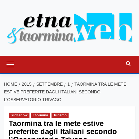
Vai
al
contenuto
Menu
principale
HOME
2015
SETTEMBRE
1
TAORMINA TRA LE METE
ESTIVE PREFERITE DAGLI ITALIANI SECONDO
L’OSSERVATORIO TRIVAGO
Slideshow
Taormina
Turismo
Taormina tra le mete estive
preferite dagli Italiani secondo