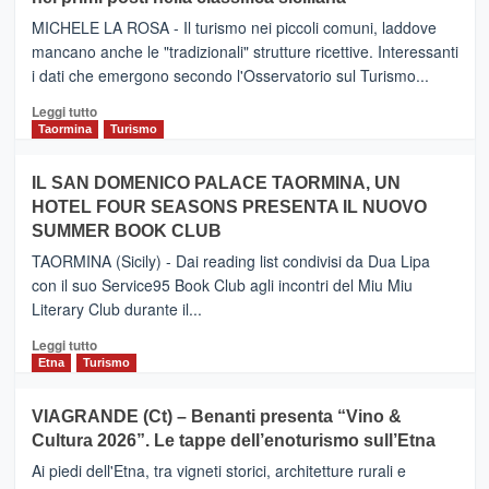
il
MICHELE LA ROSA - Il turismo nei piccoli comuni, laddove
nuovo
mancano anche le "tradizionali" strutture ricettive. Interessanti
collegamento
i dati che emergono secondo l'Osservatorio sul Turismo...
tra
Catania
Leggi
Leggi tutto
e
di
Taormina
Turismo
Zanzibar
più
operato
su
IL SAN DOMENICO PALACE TAORMINA, UN
da
PIEDIMONTE
Neos
HOTEL FOUR SEASONS PRESENTA IL NUOVO
ETNEO
SUMMER BOOK CLUB
–
Meta
TAORMINA (Sicily) - Dai reading list condivisi da Dua Lipa
turistica
con il suo Service95 Book Club agli incontri del Miu Miu
privilegiata
Literary Club durante il...
secondo
i
Leggi
Leggi tutto
dati
di
Etna
Turismo
di
più
Airbnb.
su
VIAGRANDE (Ct) – Benanti presenta “Vino &
Anche
IL
la
Cultura 2026”. Le tappe dell’enoturismo sull’Etna
SAN
Valle
DOMENICO
Ai piedi dell'Etna, tra vigneti storici, architetture rurali e
Alcantara
PALACE