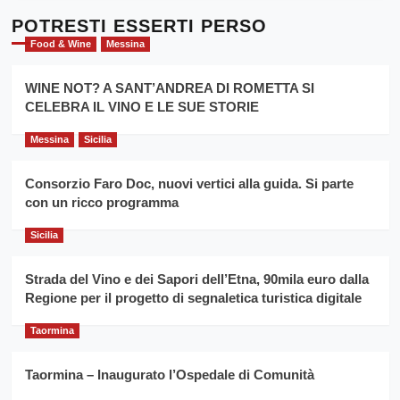
Dente”,
su
l’
Cronoscalata
POTRESTI ESSERTI PERSO
evento
Giarre
Food & Wine
Messina
per
Montesalice
promuovere
Milo:
la
WINE NOT? A SANT’ANDREA DI ROMETTA SI
per
filiera
CELEBRA IL VINO E LE SUE STORIE
il
del
secondo
grano
anno
Messina
Sicilia
duro
consecutivo
siciliano
vince
Consorzio Faro Doc, nuovi vertici alla guida. Si parte
Franco
con un ricco programma
Caruso
Sicilia
Strada del Vino e dei Sapori dell’Etna, 90mila euro dalla
Regione per il progetto di segnaletica turistica digitale
Taormina
Taormina – Inaugurato l’Ospedale di Comunità