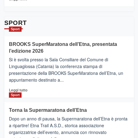
Contrade
di
dell’Etna
più
su
Da
SPORT
Catania
Sport
ad
Helsinki
BROOKS SuperMaratona dell’Etna, presentata
con
la
l’edizione 2026
Finnair.
Si è svolta presso la Sala Consiliare del Comune di
Al
Linguaglossa (Catania) la conferenza stampa di
via
presentazione della BROOKS SuperMaratona dell’Etna, un
i
appuntamento destinato a...
collegamenti
Leggi
Leggi tutto
di
Sport
più
su
Torna la Supermaratona dell’Etna
BROOKS
Dopo un anno di pausa, la Supermaratona dell’Etna è pronta
SuperMaratona
dell’Etna,
a ripartire! Etna Trail A.S.D., storica associazione
presentata
organizzatrice dell’evento, annuncia con rinnovato
l’edizione