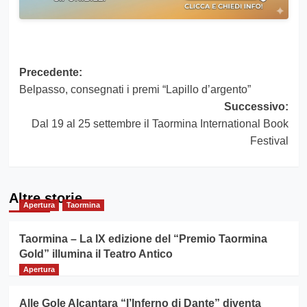
Navigazione
Precedente:
Belpasso, consegnati i premi “Lapillo d’argento”
articolo
Successivo:
Dal 19 al 25 settembre il Taormina International Book
Festival
Altre storie
Apertura
Taormina
Taormina – La IX edizione del “Premio Taormina
Gold” illumina il Teatro Antico
Apertura
Alle Gole Alcantara “l’Inferno di Dante” diventa