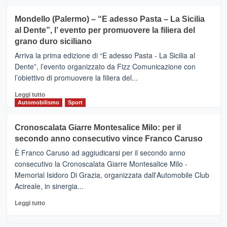
tra
più
sport
su
Mondello (Palermo) – “E adesso Pasta – La Sicilia
e
CASTIGLIONE
al Dente”, l’ evento per promuovere la filiera del
messaggi
DI
di
grano duro siciliano
SICILIA
pace
(Ct)
Arriva la prima edizione di “E adesso Pasta - La Sicilia al
–
Dente”, l’evento organizzato da Fizz Comunicazione con
Il
l’obiettivo di promuovere la filiera del...
Borgo
del
Leggi
Leggi tutto
Gusto,
di
Automobilismo
Sport
il
più
tour
su
Cronoscalata Giarre Montesalice Milo: per il
tra
Mondello
sapori
secondo anno consecutivo vince Franco Caruso
(Palermo)
e
–
È Franco Caruso ad aggiudicarsi per il secondo anno
vicoli
“E
consecutivo la Cronoscalata Giarre Montesalice Milo -
medievali
adesso
Memorial Isidoro Di Grazia, organizzata dall'Automobile Club
Pasta
Acireale, in sinergia...
–
La
Leggi
Leggi tutto
Sicilia
di
al
più