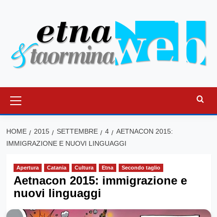
Vai
al
contenuto
Menu
principale
HOME
2015
SETTEMBRE
4
AETNACON 2015:
IMMIGRAZIONE E NUOVI LINGUAGGI
Apertura
Catania
Cultura
Etna
Secondo taglio
Aetnacon 2015: immigrazione e
nuovi linguaggi