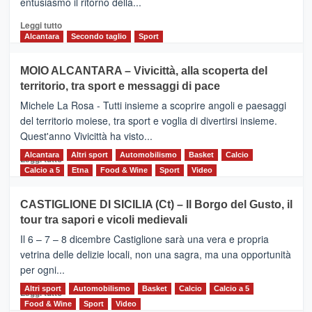
entusiasmo il ritorno della...
2026
Leggi
Leggi tutto
di
Alcantara
Secondo taglio
Sport
più
su
MOIO ALCANTARA – Vivicittà, alla scoperta del
Torna
territorio, tra sport e messaggi di pace
la
Supermaratona
Michele La Rosa - Tutti insieme a scoprire angoli e paesaggi
dell’Etna
del territorio moiese, tra sport e voglia di divertirsi insieme.
Quest'anno Vivicittà ha visto...
Alcantara
Leggi
Altri sport
Automobilismo
Basket
Calcio
Leggi tutto
di
Calcio a 5
Etna
Food & Wine
Sport
Video
più
su
CASTIGLIONE DI SICILIA (Ct) – Il Borgo del Gusto, il
MOIO
tour tra sapori e vicoli medievali
ALCANTARA
–
Il 6 – 7 – 8 dicembre Castiglione sarà una vera e propria
Vivicittà,
vetrina delle delizie locali, non una sagra, ma una opportunità
alla
per ogni...
scoperta
del
Altri sport
Leggi
Automobilismo
Basket
Calcio
Calcio a 5
Leggi tutto
territorio,
di
Food & Wine
Sport
Video