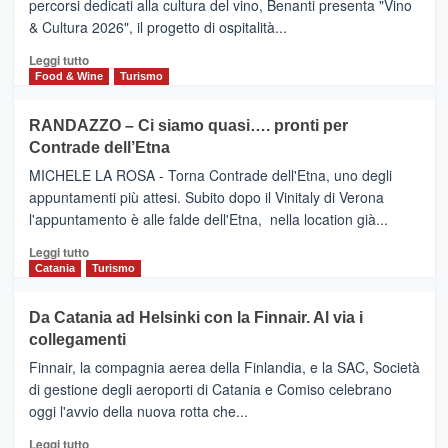
percorsi dedicati alla cultura del vino, Benanti presenta "Vino
nei
TAORMINA,
& Cultura 2026", il progetto di ospitalità...
primi
UN
posti
HOTEL
Leggi
Leggi tutto
nella
FOUR
di
Food & Wine
Turismo
classifica
SEASONS
più
siciliana
PRESENTA
su
RANDAZZO – Ci siamo quasi…. pronti per
IL
VIAGRANDE
Contrade dell’Etna
NUOVO
(Ct)
SUMMER
–
MICHELE LA ROSA - Torna Contrade dell'Etna, uno degli
BOOK
Benanti
appuntamenti più attesi. Subito dopo il Vinitaly di Verona
CLUB
presenta
l'appuntamento è alle falde dell'Etna, nella location già...
“Vino
&
Leggi
Leggi tutto
Cultura
di
Catania
Turismo
2026”.
più
Le
su
Da Catania ad Helsinki con la Finnair. Al via i
tappe
RANDAZZO
collegamenti
dell’enoturismo
–
sull’Etna
Ci
Finnair, la compagnia aerea della Finlandia, e la SAC, Società
siamo
di gestione degli aeroporti di Catania e Comiso celebrano
quasi….
oggi l'avvio della nuova rotta che...
pronti
per
Leggi
Leggi tutto