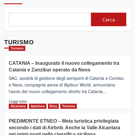
Cerca
TURISMO
Turismo
CATANIA – Inaugurato il nuovo collegamento tra
Catania e Zanzibar operato da Neos
SAC, società di gestione degli aeroporti di Catania e Comiso,
e Neos, compagnia aerea di Alpitour World, annunciano
l'avvio del nuovo collegamento diretto tra Catania...
Leggi
Leggi tutto
di
Alcantara
Apertura
Etna
Turismo
più
su
PIEDIMONTE ETNEO – Meta turistica privilegiata
CATANIA
secondo i dati di Airbnb. Anche la Valle Alcantara
–
nei primi posti nella classifica siciliana
Inaugurato