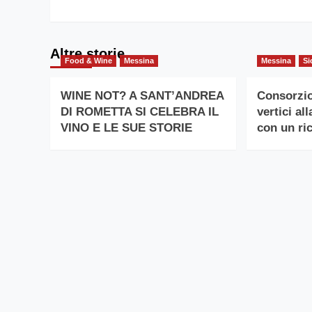
Altre storie
Food & Wine
Messina
Messina
Si
WINE NOT? A SANT’ANDREA
Consorzio
DI ROMETTA SI CELEBRA IL
vertici al
VINO E LE SUE STORIE
con un r