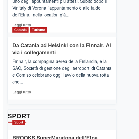
uno degli appuntamenti più attesi. Subito dopo il
presenta
Vinitaly di Verona l'appuntamento è alle falde
“Vino
dell'Etna, nella location già...
&
Cultura
Leggi
Leggi tutto
2026”.
di
Catania
Turismo
Le
più
tappe
su
Da Catania ad Helsinki con la Finnair. Al
dell’enoturismo
RANDAZZO
sull’Etna
via i collegamenti
–
Ci
Finnair, la compagnia aerea della Finlandia, e la
siamo
SAC, Società di gestione degli aeroporti di Catania
quasi….
e Comiso celebrano oggi l'avvio della nuova rotta
pronti
che...
per
Contrade
Leggi
Leggi tutto
dell’Etna
di
più
su
Da
SPORT
Catania
Sport
ad
Helsinki
BROOKS SuperMaratona dell’Etna,
con