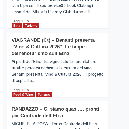
privilegiata
Dua Lipa con il suo Service95 Book Club agli
secondo
incontri del Miu Miu Literary Club durante il...
i
dati
Leggi
Leggi tutto
di
di
Etna
Turismo
Airbnb.
più
Anche
su
la
VIAGRANDE (Ct) – Benanti presenta
IL
Valle
“Vino & Cultura 2026”. Le tappe
SAN
Alcantara
DOMENICO
dell’enoturismo sull’Etna
nei
PALACE
primi
Ai piedi dell'Etna, tra vigneti storici, architetture
TAORMINA,
posti
rurali e percorsi dedicati alla cultura del vino,
UN
nella
Benanti presenta "Vino & Cultura 2026", il progetto
HOTEL
classifica
di ospitalità...
FOUR
siciliana
SEASONS
Leggi
Leggi tutto
PRESENTA
di
Food & Wine
Turismo
IL
più
NUOVO
su
SUMMER
RANDAZZO – Ci siamo quasi…. pronti
VIAGRANDE
BOOK
per Contrade dell’Etna
(Ct)
CLUB
–
MICHELE LA ROSA - Torna Contrade dell'Etna,
Benanti