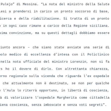
 Pulejo” di Messina. “La nota del ministro della Salute
lesi a prendersi in carico un pronto soccorso di base,
icerca e della riabilitazione. Si tratta di un pronto
o in ogni caso rimane a carico della Regione siciliana.
sima convinzione, ma su questi dettagli dobbiamo essere
giunto ancora – che siano state avviate una serie di
polo medico di eccellenza d’intesa con il Policlinico
 nella nota ufficiale del ministro Lorenzin, non si fa
rs ho il dovere di dirlo. Con altrettanta chiarezza,
erno regionale sulla vicenda che riguarda l’ex ospedale
e che attualmente non è destinato, se non per qualche
e l’Aula lo riterrà opportuno, in libertà di coscienza,
à di valorizzare l’ospedale Margherita come cittadella
iena coscienza, senza imboscate e senza voti segreti”.