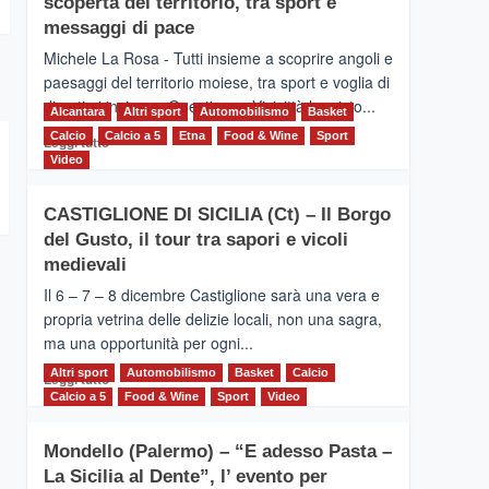
scoperta del territorio, tra sport e
la
Supermaratona
messaggi di pace
dell’Etna
Michele La Rosa - Tutti insieme a scoprire angoli e
paesaggi del territorio moiese, tra sport e voglia di
divertirsi insieme. Quest'anno Vivicittà ha visto...
Alcantara
Altri sport
Automobilismo
Basket
Calcio
Calcio a 5
Leggi
Etna
Food & Wine
Sport
Leggi tutto
di
Video
più
su
CASTIGLIONE DI SICILIA (Ct) – Il Borgo
MOIO
del Gusto, il tour tra sapori e vicoli
ALCANTARA
–
medievali
Vivicittà,
Il 6 – 7 – 8 dicembre Castiglione sarà una vera e
alla
propria vetrina delle delizie locali, non una sagra,
scoperta
ma una opportunità per ogni...
del
territorio,
Altri sport
Leggi
Automobilismo
Basket
Calcio
Leggi tutto
tra
di
Calcio a 5
Food & Wine
Sport
Video
sport
più
e
su
messaggi
Mondello (Palermo) – “E adesso Pasta –
CASTIGLIONE
di
La Sicilia al Dente”, l’ evento per
DI