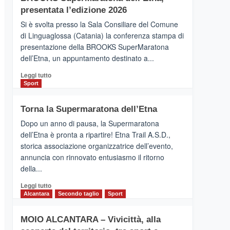
la
presentata l’edizione 2026
Finnair.
Si è svolta presso la Sala Consiliare del Comune
Al
di Linguaglossa (Catania) la conferenza stampa di
via
presentazione della BROOKS SuperMaratona
i
collegamenti
dell’Etna, un appuntamento destinato a...
Leggi
Leggi tutto
di
Sport
più
su
Torna la Supermaratona dell’Etna
BROOKS
SuperMaratona
Dopo un anno di pausa, la Supermaratona
dell’Etna,
dell’Etna è pronta a ripartire! Etna Trail A.S.D.,
presentata
storica associazione organizzatrice dell’evento,
l’edizione
annuncia con rinnovato entusiasmo il ritorno
2026
della...
Leggi
Leggi tutto
di
Alcantara
Secondo taglio
Sport
più
su
MOIO ALCANTARA – Vivicittà, alla
Torna