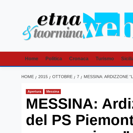
Vai
al
contenuto
Home
Politica
Cronaca
Turismo
Sicili
HOME
2015
OTTOBRE
7
MESSINA: ARDIZZONE “
Apertura
Messina
MESSINA: Ardiz
del PS Piemont