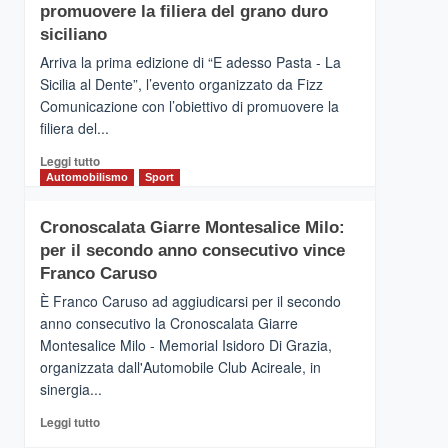
pace
SICILIA
promuovere la filiera del grano duro
(Ct)
siciliano
–
Arriva la prima edizione di “E adesso Pasta - La
Il
Sicilia al Dente”, l’evento organizzato da Fizz
Borgo
Comunicazione con l’obiettivo di promuovere la
del
Gusto,
filiera del...
il
Leggi
Leggi tutto
tour
di
Automobilismo
Sport
tra
più
sapori
su
e
Cronoscalata Giarre Montesalice Milo:
Mondello
vicoli
per il secondo anno consecutivo vince
(Palermo)
medievali
–
Franco Caruso
“E
È Franco Caruso ad aggiudicarsi per il secondo
adesso
anno consecutivo la Cronoscalata Giarre
Pasta
Montesalice Milo - Memorial Isidoro Di Grazia,
–
organizzata dall'Automobile Club Acireale, in
La
Sicilia
sinergia...
al
Leggi
Leggi tutto
Dente”,
di
l’