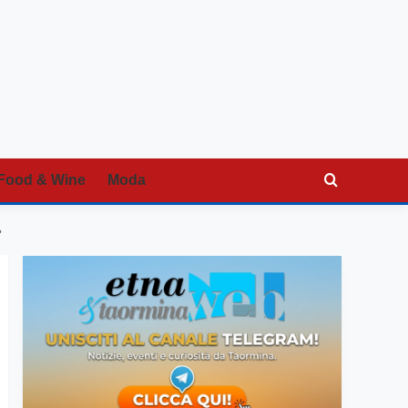
Food & Wine
Moda
”