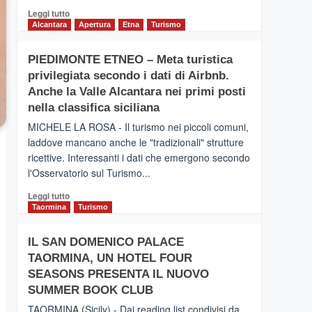
Leggi
Leggi tutto
di
Alcantara
Apertura
Etna
Turismo
più
su
PIEDIMONTE ETNEO – Meta turistica
CATANIA
privilegiata secondo i dati di Airbnb.
–
Inaugurato
Anche la Valle Alcantara nei primi posti
il
nella classifica siciliana
nuovo
MICHELE LA ROSA - Il turismo nei piccoli comuni,
collegamento
laddove mancano anche le "tradizionali" strutture
tra
ricettive. Interessanti i dati che emergono secondo
Catania
e
l'Osservatorio sul Turismo...
Zanzibar
Leggi
Leggi tutto
operato
di
Taormina
Turismo
da
più
Neos
su
IL SAN DOMENICO PALACE
PIEDIMONTE
TAORMINA, UN HOTEL FOUR
ETNEO
–
SEASONS PRESENTA IL NUOVO
Meta
SUMMER BOOK CLUB
turistica
TAORMINA (Sicily) - Dai reading list condivisi da