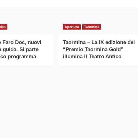
cilia
Apertura
Taormina
 Faro Doc, nuovi
Taormina – La IX edizione del
la guida. Si parte
“Premio Taormina Gold”
icco programma
illumina il Teatro Antico