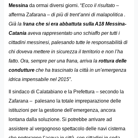
Messina
da ormai diversi giorni.
“
Ecco il risultato
–
afferma Zafarana –
di più di trent’anni di malapolitica .
Già la f
rana che si era abbattuta sulla A18 Messina-
Catania
aveva rappresentato uno schiaffo per tutti i
cittadini messinesi, palesando tutte le responsabilità di
chi doveva mettere in sicurezza il territorio e non l’ha
fatto. Ora, sempre per una frana, arriva la
rottura delle
condutture
che ha trascinato la città in un’emergenza
idrica impensabile nel 2015″.
Il sindaco di Calatabiano e la Prefettura – secondo la
Zafarana – palesano la totale impreparazione delle
istituzioni per la gestione dell’emergenza, ancora
lontana dalla soluzione. Si potrebbe arrivare ad
assistere al vergognoso spettacolo delle navi cisterna
che porteranno l’acqua in città, con cittadini in coda,