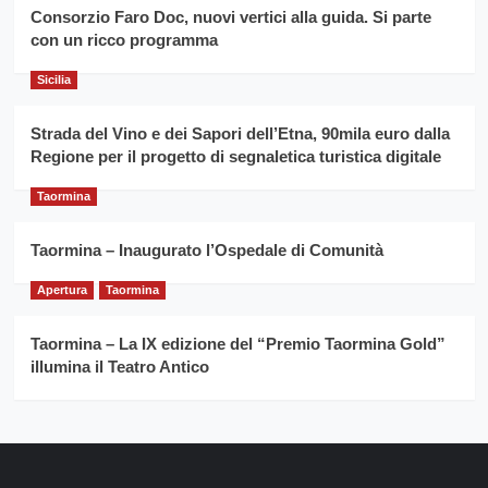
siciliano
vince
Consorzio Faro Doc, nuovi vertici alla guida. Si parte
Franco
con un ricco programma
Caruso
Sicilia
Strada del Vino e dei Sapori dell’Etna, 90mila euro dalla
Regione per il progetto di segnaletica turistica digitale
Taormina
Taormina – Inaugurato l’Ospedale di Comunità
Apertura
Taormina
Taormina – La IX edizione del “Premio Taormina Gold”
illumina il Teatro Antico