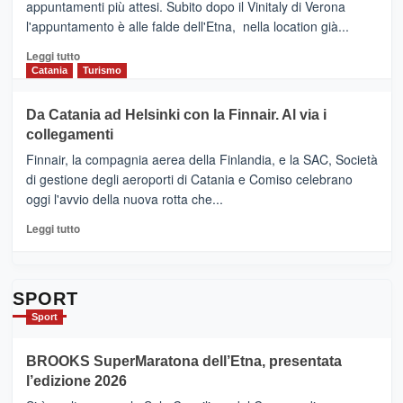
appuntamenti più attesi. Subito dopo il Vinitaly di Verona
CLUB
presenta
l'appuntamento è alle falde dell'Etna, nella location già...
“Vino
&
Leggi
Leggi tutto
Cultura
di
Catania
Turismo
2026”.
più
Le
su
Da Catania ad Helsinki con la Finnair. Al via i
tappe
RANDAZZO
collegamenti
dell’enoturismo
–
sull’Etna
Ci
Finnair, la compagnia aerea della Finlandia, e la SAC, Società
siamo
di gestione degli aeroporti di Catania e Comiso celebrano
quasi….
oggi l'avvio della nuova rotta che...
pronti
per
Leggi
Leggi tutto
Contrade
di
dell’Etna
più
su
Da
SPORT
Catania
Sport
ad
Helsinki
BROOKS SuperMaratona dell’Etna, presentata
con
la
l’edizione 2026
Finnair.