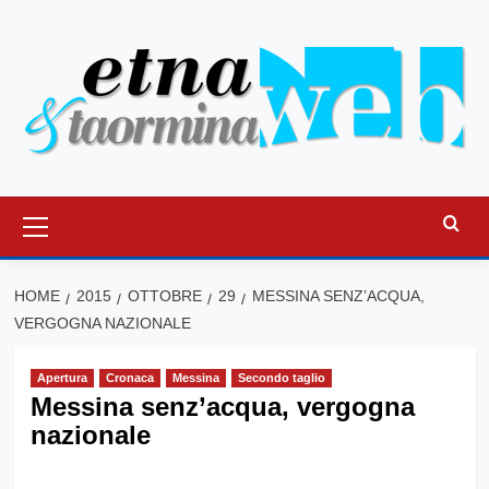
Vai
al
contenuto
Menu
principale
HOME
2015
OTTOBRE
29
MESSINA SENZ’ACQUA,
VERGOGNA NAZIONALE
Apertura
Cronaca
Messina
Secondo taglio
Messina senz’acqua, vergogna
nazionale