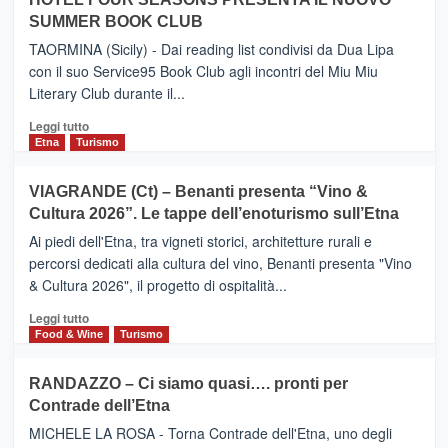
ETNEO
SUMMER BOOK CLUB
–
Meta
TAORMINA (Sicily) - Dai reading list condivisi da Dua Lipa
turistica
con il suo Service95 Book Club agli incontri del Miu Miu
privilegiata
Literary Club durante il...
secondo
i
Leggi
Leggi tutto
dati
di
Etna
Turismo
di
più
Airbnb.
su
VIAGRANDE (Ct) – Benanti presenta “Vino &
Anche
IL
la
Cultura 2026”. Le tappe dell’enoturismo sull’Etna
SAN
Valle
DOMENICO
Ai piedi dell'Etna, tra vigneti storici, architetture rurali e
Alcantara
PALACE
percorsi dedicati alla cultura del vino, Benanti presenta "Vino
nei
TAORMINA,
& Cultura 2026", il progetto di ospitalità...
primi
UN
posti
HOTEL
Leggi
Leggi tutto
nella
FOUR
di
Food & Wine
Turismo
classifica
SEASONS
più
siciliana
PRESENTA
su
RANDAZZO – Ci siamo quasi…. pronti per
IL
VIAGRANDE
Contrade dell’Etna
NUOVO
(Ct)
SUMMER
–
MICHELE LA ROSA - Torna Contrade dell'Etna, uno degli
BOOK
Benanti