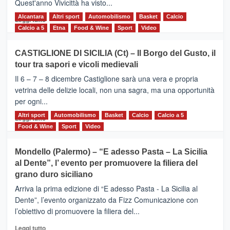
Quest'anno Vivicittà ha visto...
Alcantara
Leggi
Altri sport
Automobilismo
Basket
Calcio
Leggi tutto
di
Calcio a 5
Etna
Food & Wine
Sport
Video
più
su
CASTIGLIONE DI SICILIA (Ct) – Il Borgo del Gusto, il
MOIO
tour tra sapori e vicoli medievali
ALCANTARA
–
Il 6 – 7 – 8 dicembre Castiglione sarà una vera e propria
Vivicittà,
vetrina delle delizie locali, non una sagra, ma una opportunità
alla
per ogni...
scoperta
del
Altri sport
Leggi
Automobilismo
Basket
Calcio
Calcio a 5
Leggi tutto
territorio,
di
Food & Wine
Sport
Video
tra
più
sport
su
Mondello (Palermo) – “E adesso Pasta – La Sicilia
e
CASTIGLIONE
al Dente”, l’ evento per promuovere la filiera del
messaggi
DI
di
grano duro siciliano
SICILIA
pace
(Ct)
Arriva la prima edizione di “E adesso Pasta - La Sicilia al
–
Dente”, l’evento organizzato da Fizz Comunicazione con
Il
l’obiettivo di promuovere la filiera del...
Borgo
del
Leggi
Leggi tutto