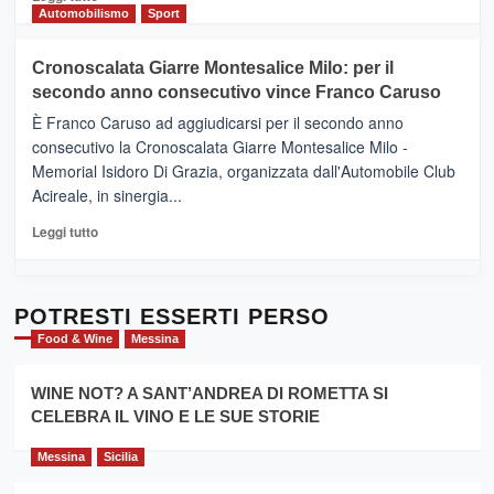
Gusto,
di
Automobilismo
Sport
il
più
tour
su
Cronoscalata Giarre Montesalice Milo: per il
tra
Mondello
sapori
secondo anno consecutivo vince Franco Caruso
(Palermo)
e
–
È Franco Caruso ad aggiudicarsi per il secondo anno
vicoli
“E
consecutivo la Cronoscalata Giarre Montesalice Milo -
medievali
adesso
Memorial Isidoro Di Grazia, organizzata dall'Automobile Club
Pasta
Acireale, in sinergia...
–
La
Leggi
Leggi tutto
Sicilia
di
al
più
Dente”,
su
l’
Cronoscalata
POTRESTI ESSERTI PERSO
evento
Giarre
Food & Wine
Messina
per
Montesalice
promuovere
Milo:
la
WINE NOT? A SANT’ANDREA DI ROMETTA SI
per
filiera
CELEBRA IL VINO E LE SUE STORIE
il
del
secondo
grano
anno
Messina
Sicilia
duro
consecutivo