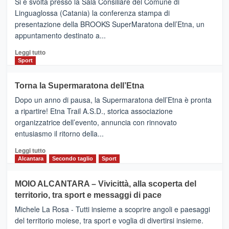
Si è svolta presso la Sala Consiliare del Comune di
Al
Linguaglossa (Catania) la conferenza stampa di
via
presentazione della BROOKS SuperMaratona dell’Etna, un
i
appuntamento destinato a...
collegamenti
Leggi
Leggi tutto
di
Sport
più
su
Torna la Supermaratona dell’Etna
BROOKS
Dopo un anno di pausa, la Supermaratona dell’Etna è pronta
SuperMaratona
dell’Etna,
a ripartire! Etna Trail A.S.D., storica associazione
presentata
organizzatrice dell’evento, annuncia con rinnovato
l’edizione
entusiasmo il ritorno della...
2026
Leggi
Leggi tutto
di
Alcantara
Secondo taglio
Sport
più
su
MOIO ALCANTARA – Vivicittà, alla scoperta del
Torna
territorio, tra sport e messaggi di pace
la
Supermaratona
Michele La Rosa - Tutti insieme a scoprire angoli e paesaggi
dell’Etna
del territorio moiese, tra sport e voglia di divertirsi insieme.