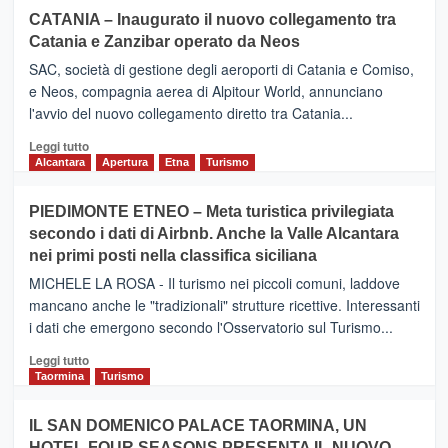
CATANIA – Inaugurato il nuovo collegamento tra
Catania e Zanzibar operato da Neos
SAC, società di gestione degli aeroporti di Catania e Comiso,
e Neos, compagnia aerea di Alpitour World, annunciano
l'avvio del nuovo collegamento diretto tra Catania...
Leggi
Leggi tutto
di
Alcantara
Apertura
Etna
Turismo
più
su
PIEDIMONTE ETNEO – Meta turistica privilegiata
CATANIA
secondo i dati di Airbnb. Anche la Valle Alcantara
–
nei primi posti nella classifica siciliana
Inaugurato
il
MICHELE LA ROSA - Il turismo nei piccoli comuni, laddove
nuovo
mancano anche le "tradizionali" strutture ricettive. Interessanti
collegamento
i dati che emergono secondo l'Osservatorio sul Turismo...
tra
Catania
Leggi
Leggi tutto
e
di
Taormina
Turismo
Zanzibar
più
operato
su
IL SAN DOMENICO PALACE TAORMINA, UN
da
PIEDIMONTE
Neos
HOTEL FOUR SEASONS PRESENTA IL NUOVO