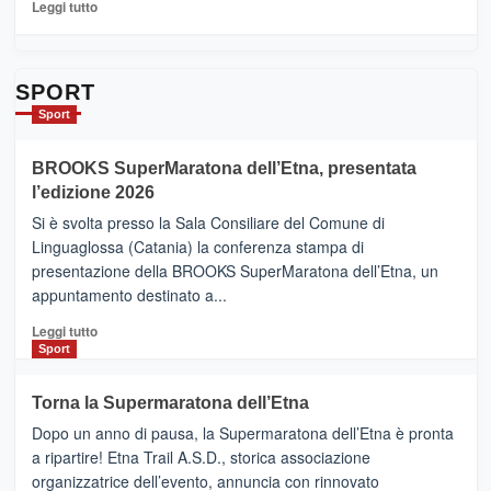
per
Leggi
Leggi tutto
Contrade
di
dell’Etna
più
su
Da
SPORT
Catania
Sport
ad
Helsinki
BROOKS SuperMaratona dell’Etna, presentata
con
la
l’edizione 2026
Finnair.
Si è svolta presso la Sala Consiliare del Comune di
Al
Linguaglossa (Catania) la conferenza stampa di
via
presentazione della BROOKS SuperMaratona dell’Etna, un
i
appuntamento destinato a...
collegamenti
Leggi
Leggi tutto
di
Sport
più
su
Torna la Supermaratona dell’Etna
BROOKS
Dopo un anno di pausa, la Supermaratona dell’Etna è pronta
SuperMaratona
dell’Etna,
a ripartire! Etna Trail A.S.D., storica associazione
presentata
organizzatrice dell’evento, annuncia con rinnovato