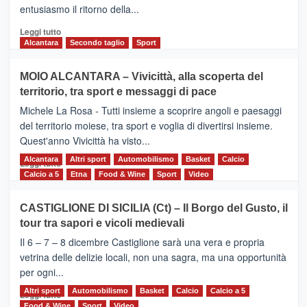
l’edizione
entusiasmo il ritorno della...
2026
Leggi
Leggi tutto
di
Alcantara
Secondo taglio
Sport
più
su
MOIO ALCANTARA – Vivicittà, alla scoperta del
Torna
territorio, tra sport e messaggi di pace
la
Supermaratona
Michele La Rosa - Tutti insieme a scoprire angoli e paesaggi
dell’Etna
del territorio moiese, tra sport e voglia di divertirsi insieme.
Quest'anno Vivicittà ha visto...
Alcantara
Leggi
Altri sport
Automobilismo
Basket
Calcio
Leggi tutto
di
Calcio a 5
Etna
Food & Wine
Sport
Video
più
su
CASTIGLIONE DI SICILIA (Ct) – Il Borgo del Gusto, il
MOIO
tour tra sapori e vicoli medievali
ALCANTARA
–
Il 6 – 7 – 8 dicembre Castiglione sarà una vera e propria
Vivicittà,
vetrina delle delizie locali, non una sagra, ma una opportunità
alla
per ogni...
scoperta
del
Altri sport
Leggi
Automobilismo
Basket
Calcio
Calcio a 5
Leggi tutto
territorio,
di
Food & Wine
Sport
Video