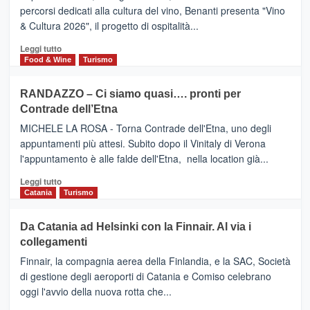
Alcantara
PALACE
percorsi dedicati alla cultura del vino, Benanti presenta "Vino
nei
TAORMINA,
& Cultura 2026", il progetto di ospitalità...
primi
UN
posti
HOTEL
Leggi
Leggi tutto
nella
FOUR
di
Food & Wine
Turismo
classifica
SEASONS
più
siciliana
PRESENTA
su
RANDAZZO – Ci siamo quasi…. pronti per
IL
VIAGRANDE
Contrade dell’Etna
NUOVO
(Ct)
SUMMER
–
MICHELE LA ROSA - Torna Contrade dell'Etna, uno degli
BOOK
Benanti
appuntamenti più attesi. Subito dopo il Vinitaly di Verona
CLUB
presenta
l'appuntamento è alle falde dell'Etna, nella location già...
“Vino
&
Leggi
Leggi tutto
Cultura
di
Catania
Turismo
2026”.
più
Le
su
Da Catania ad Helsinki con la Finnair. Al via i
tappe
RANDAZZO
collegamenti
dell’enoturismo
–
sull’Etna
Ci
Finnair, la compagnia aerea della Finlandia, e la SAC, Società
siamo
di gestione degli aeroporti di Catania e Comiso celebrano
quasi….
oggi l'avvio della nuova rotta che...
pronti