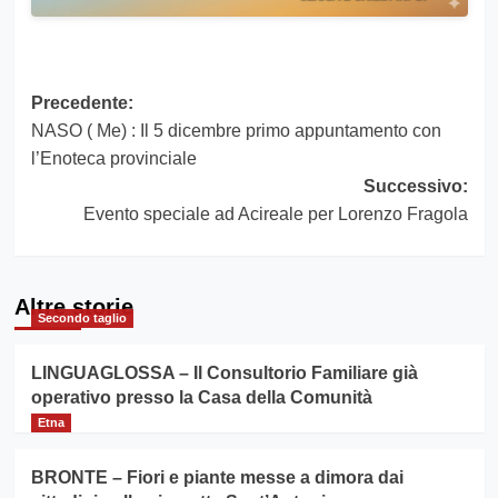
Navigazione
Precedente:
NASO ( Me) : Il 5 dicembre primo appuntamento con
articolo
l’Enoteca provinciale
Successivo:
Evento speciale ad Acireale per Lorenzo Fragola
Altre storie
Secondo taglio
LINGUAGLOSSA – Il Consultorio Familiare già
operativo presso la Casa della Comunità
Etna
BRONTE – Fiori e piante messe a dimora dai