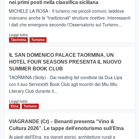
nei primi posti nella classifica siciliana
Inaugurato
il
MICHELE LA ROSA - Il turismo nei piccoli comuni, laddove
nuovo
mancano anche le "tradizionali" strutture ricettive. Interessanti
collegamento
i dati che emergono secondo l'Osservatorio sul Turismo...
tra
Catania
Leggi
Leggi tutto
e
di
Taormina
Turismo
Zanzibar
più
operato
su
IL SAN DOMENICO PALACE TAORMINA, UN
da
PIEDIMONTE
Neos
HOTEL FOUR SEASONS PRESENTA IL NUOVO
ETNEO
SUMMER BOOK CLUB
–
Meta
TAORMINA (Sicily) - Dai reading list condivisi da Dua Lipa
turistica
con il suo Service95 Book Club agli incontri del Miu Miu
privilegiata
Literary Club durante il...
secondo
i
Leggi
Leggi tutto
dati
di
Etna
Turismo
di
più
Airbnb.
su
VIAGRANDE (Ct) – Benanti presenta “Vino &
Anche
IL
la
Cultura 2026”. Le tappe dell’enoturismo sull’Etna
SAN
Valle
DOMENICO
Ai piedi dell'Etna, tra vigneti storici, architetture rurali e