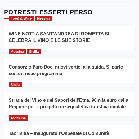
Dente”,
su
l’
Cronoscalata
POTRESTI ESSERTI PERSO
evento
Giarre
Food & Wine
Messina
per
Montesalice
promuovere
Milo:
la
WINE NOT? A SANT’ANDREA DI ROMETTA SI
per
filiera
CELEBRA IL VINO E LE SUE STORIE
il
del
secondo
grano
anno
Messina
Sicilia
duro
consecutivo
siciliano
vince
Consorzio Faro Doc, nuovi vertici alla guida. Si parte
Franco
con un ricco programma
Caruso
Sicilia
Strada del Vino e dei Sapori dell’Etna, 90mila euro dalla
Regione per il progetto di segnaletica turistica digitale
Taormina
Taormina – Inaugurato l’Ospedale di Comunità