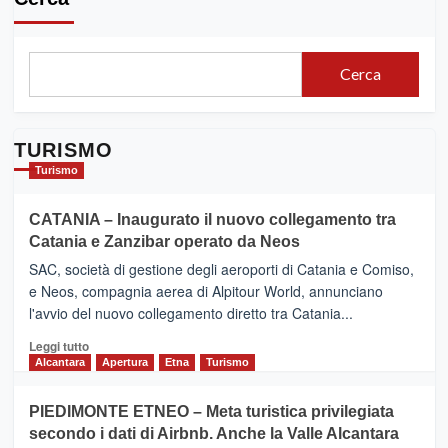
Cerca
TURISMO
Turismo
CATANIA – Inaugurato il nuovo collegamento tra
Catania e Zanzibar operato da Neos
SAC, società di gestione degli aeroporti di Catania e Comiso,
e Neos, compagnia aerea di Alpitour World, annunciano
l'avvio del nuovo collegamento diretto tra Catania...
Leggi
Leggi tutto
di
Alcantara
Apertura
Etna
Turismo
più
su
PIEDIMONTE ETNEO – Meta turistica privilegiata
CATANIA
secondo i dati di Airbnb. Anche la Valle Alcantara
–