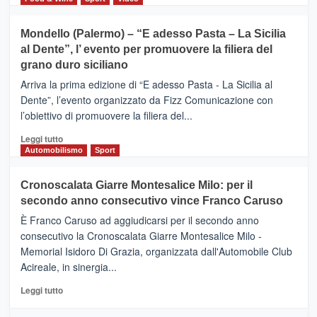
tra
più
sport
su
Mondello (Palermo) – “E adesso Pasta – La Sicilia
e
CASTIGLIONE
al Dente”, l’ evento per promuovere la filiera del
messaggi
DI
di
grano duro siciliano
SICILIA
pace
(Ct)
Arriva la prima edizione di “E adesso Pasta - La Sicilia al
–
Dente”, l’evento organizzato da Fizz Comunicazione con
Il
l’obiettivo di promuovere la filiera del...
Borgo
del
Leggi
Leggi tutto
Gusto,
di
Automobilismo
Sport
il
più
tour
su
Cronoscalata Giarre Montesalice Milo: per il
tra
Mondello
sapori
secondo anno consecutivo vince Franco Caruso
(Palermo)
e
–
È Franco Caruso ad aggiudicarsi per il secondo anno
vicoli
“E
consecutivo la Cronoscalata Giarre Montesalice Milo -
medievali
adesso
Memorial Isidoro Di Grazia, organizzata dall'Automobile Club
Pasta
Acireale, in sinergia...
–
La
Leggi
Leggi tutto
Sicilia
di
al
più