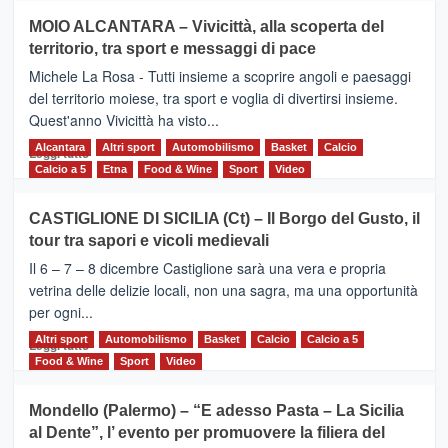
su
MOIO ALCANTARA – Vivicittà, alla scoperta del
Torna
territorio, tra sport e messaggi di pace
la
Supermaratona
Michele La Rosa - Tutti insieme a scoprire angoli e paesaggi
dell’Etna
del territorio moiese, tra sport e voglia di divertirsi insieme.
Quest'anno Vivicittà ha visto...
Alcantara
Leggi
Altri sport
Automobilismo
Basket
Calcio
Leggi tutto
di
Calcio a 5
Etna
Food & Wine
Sport
Video
più
su
CASTIGLIONE DI SICILIA (Ct) – Il Borgo del Gusto, il
MOIO
tour tra sapori e vicoli medievali
ALCANTARA
–
Il 6 – 7 – 8 dicembre Castiglione sarà una vera e propria
Vivicittà,
vetrina delle delizie locali, non una sagra, ma una opportunità
alla
per ogni...
scoperta
del
Altri sport
Leggi
Automobilismo
Basket
Calcio
Calcio a 5
Leggi tutto
territorio,
di
Food & Wine
Sport
Video
tra
più
sport
su
Mondello (Palermo) – “E adesso Pasta – La Sicilia
e
CASTIGLIONE
al Dente”, l’ evento per promuovere la filiera del
messaggi
DI