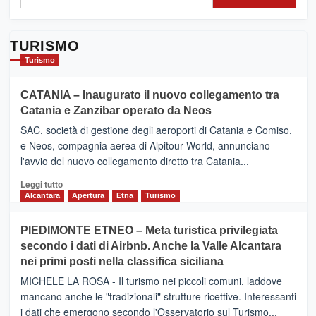
TURISMO
Turismo
CATANIA – Inaugurato il nuovo collegamento tra
Catania e Zanzibar operato da Neos
SAC, società di gestione degli aeroporti di Catania e Comiso,
e Neos, compagnia aerea di Alpitour World, annunciano
l'avvio del nuovo collegamento diretto tra Catania...
Leggi
Leggi tutto
di
Alcantara
Apertura
Etna
Turismo
più
su
PIEDIMONTE ETNEO – Meta turistica privilegiata
CATANIA
secondo i dati di Airbnb. Anche la Valle Alcantara
–
nei primi posti nella classifica siciliana
Inaugurato
il
MICHELE LA ROSA - Il turismo nei piccoli comuni, laddove
nuovo
mancano anche le "tradizionali" strutture ricettive. Interessanti
collegamento
i dati che emergono secondo l'Osservatorio sul Turismo...
tra