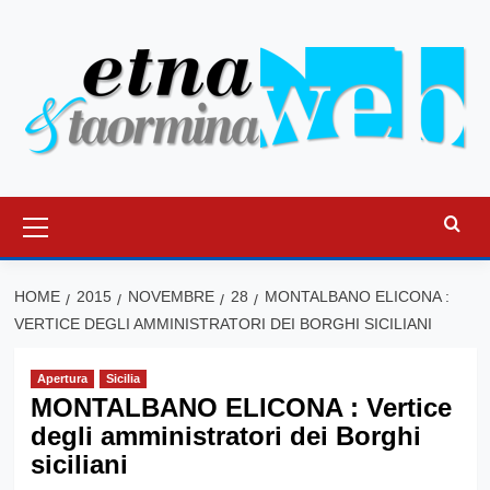
Vai
al
contenuto
Menu
principale
HOME
2015
NOVEMBRE
28
MONTALBANO ELICONA :
VERTICE DEGLI AMMINISTRATORI DEI BORGHI SICILIANI
Apertura
Sicilia
MONTALBANO ELICONA : Vertice
degli amministratori dei Borghi
siciliani