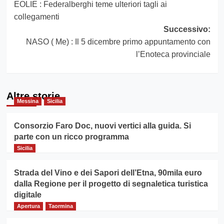
EOLIE : Federalberghi teme ulteriori tagli ai
articolo
collegamenti
Successivo:
NASO ( Me) : Il 5 dicembre primo appuntamento con
l’Enoteca provinciale
Altre storie
Messina
Sicilia
Consorzio Faro Doc, nuovi vertici alla guida. Si
parte con un ricco programma
Sicilia
Strada del Vino e dei Sapori dell’Etna, 90mila euro
dalla Regione per il progetto di segnaletica turistica
digitale
Apertura
Taormina