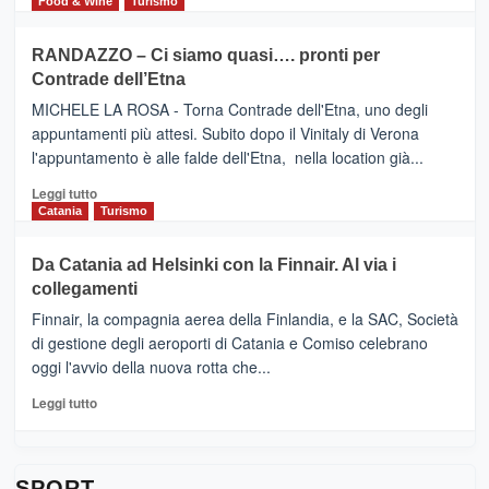
di
Food & Wine
Turismo
classifica
SEASONS
più
siciliana
PRESENTA
su
RANDAZZO – Ci siamo quasi…. pronti per
IL
VIAGRANDE
Contrade dell’Etna
NUOVO
(Ct)
SUMMER
–
MICHELE LA ROSA - Torna Contrade dell'Etna, uno degli
BOOK
Benanti
appuntamenti più attesi. Subito dopo il Vinitaly di Verona
CLUB
presenta
l'appuntamento è alle falde dell'Etna, nella location già...
“Vino
&
Leggi
Leggi tutto
Cultura
di
Catania
Turismo
2026”.
più
Le
su
Da Catania ad Helsinki con la Finnair. Al via i
tappe
RANDAZZO
collegamenti
dell’enoturismo
–
sull’Etna
Ci
Finnair, la compagnia aerea della Finlandia, e la SAC, Società
siamo
di gestione degli aeroporti di Catania e Comiso celebrano
quasi….
oggi l'avvio della nuova rotta che...
pronti
per
Leggi
Leggi tutto
Contrade
di
dell’Etna
più
su
Da
SPORT