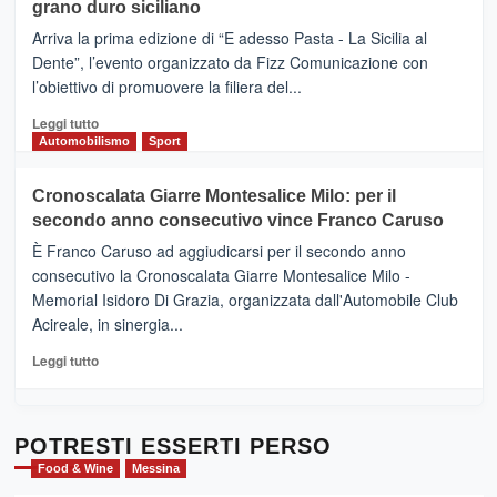
di
grano duro siciliano
SICILIA
pace
(Ct)
Arriva la prima edizione di “E adesso Pasta - La Sicilia al
–
Dente”, l’evento organizzato da Fizz Comunicazione con
Il
l’obiettivo di promuovere la filiera del...
Borgo
del
Leggi
Leggi tutto
Gusto,
di
Automobilismo
Sport
il
più
tour
su
Cronoscalata Giarre Montesalice Milo: per il
tra
Mondello
sapori
secondo anno consecutivo vince Franco Caruso
(Palermo)
e
–
È Franco Caruso ad aggiudicarsi per il secondo anno
vicoli
“E
consecutivo la Cronoscalata Giarre Montesalice Milo -
medievali
adesso
Memorial Isidoro Di Grazia, organizzata dall'Automobile Club
Pasta
Acireale, in sinergia...
–
La
Leggi
Leggi tutto
Sicilia
di
al
più
Dente”,
su
l’
Cronoscalata
POTRESTI ESSERTI PERSO
evento
Giarre
Food & Wine
Messina
per
Montesalice