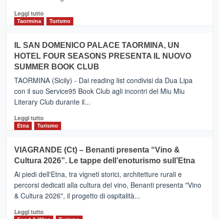
Catania
Leggi
Leggi tutto
e
di
Taormina
Turismo
Zanzibar
più
operato
su
IL SAN DOMENICO PALACE TAORMINA, UN
da
PIEDIMONTE
Neos
HOTEL FOUR SEASONS PRESENTA IL NUOVO
ETNEO
SUMMER BOOK CLUB
–
Meta
TAORMINA (Sicily) - Dai reading list condivisi da Dua Lipa
turistica
con il suo Service95 Book Club agli incontri del Miu Miu
privilegiata
Literary Club durante il...
secondo
i
Leggi
Leggi tutto
dati
di
Etna
Turismo
di
più
Airbnb.
su
VIAGRANDE (Ct) – Benanti presenta “Vino &
Anche
IL
la
Cultura 2026”. Le tappe dell’enoturismo sull’Etna
SAN
Valle
DOMENICO
Ai piedi dell'Etna, tra vigneti storici, architetture rurali e
Alcantara
PALACE
percorsi dedicati alla cultura del vino, Benanti presenta "Vino
nei
TAORMINA,
& Cultura 2026", il progetto di ospitalità...
primi
UN
posti
HOTEL
Leggi
Leggi tutto
nella
FOUR