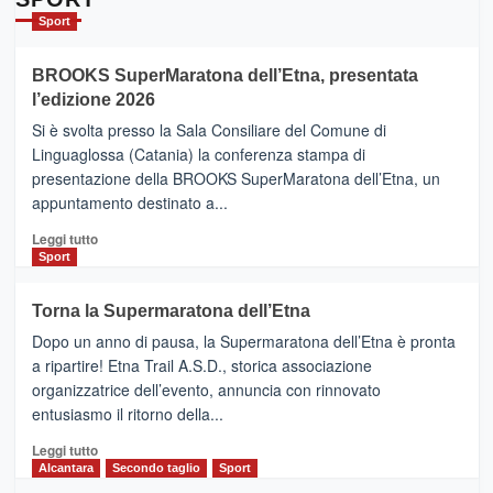
Catania
Sport
ad
Helsinki
BROOKS SuperMaratona dell’Etna, presentata
con
la
l’edizione 2026
Finnair.
Si è svolta presso la Sala Consiliare del Comune di
Al
Linguaglossa (Catania) la conferenza stampa di
via
presentazione della BROOKS SuperMaratona dell’Etna, un
i
appuntamento destinato a...
collegamenti
Leggi
Leggi tutto
di
Sport
più
su
Torna la Supermaratona dell’Etna
BROOKS
Dopo un anno di pausa, la Supermaratona dell’Etna è pronta
SuperMaratona
dell’Etna,
a ripartire! Etna Trail A.S.D., storica associazione
presentata
organizzatrice dell’evento, annuncia con rinnovato
l’edizione
entusiasmo il ritorno della...
2026
Leggi
Leggi tutto
di
Alcantara
Secondo taglio
Sport
più