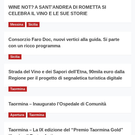
promuovere
Milo:
la
WINE NOT? A SANT’ANDREA DI ROMETTA SI
per
filiera
CELEBRA IL VINO E LE SUE STORIE
il
del
secondo
grano
anno
Messina
Sicilia
duro
consecutivo
siciliano
vince
Consorzio Faro Doc, nuovi vertici alla guida. Si parte
Franco
con un ricco programma
Caruso
Sicilia
Strada del Vino e dei Sapori dell’Etna, 90mila euro dalla
Regione per il progetto di segnaletica turistica digitale
Taormina
Taormina – Inaugurato l’Ospedale di Comunità
Apertura
Taormina
Taormina – La IX edizione del “Premio Taormina Gold”