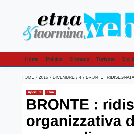
Vai
al
contenuto
Home
Politica
Cronaca
Turismo
Sicili
HOME
2015
DICEMBRE
4
BRONTE : RIDISEGNATA
Apertura
Etna
BRONTE : ridi
organizzativa de