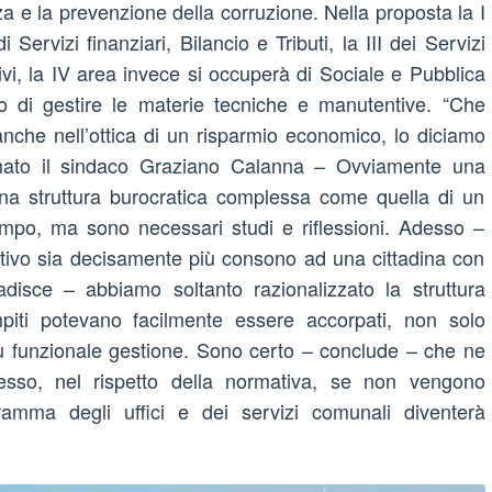
nza e la prevenzione della corruzione. Nella proposta la I
 Servizi finanziari, Bilancio e Tributi, la III dei Servizi
tivi, la IV area invece si occuperà di Sociale e Pubblica
to di gestire le materie tecniche e manutentive. “Che
anche nell’ottica di un risparmio economico, lo diciamo
rmato il sindaco Graziano Calanna – Ovviamente una
na struttura burocratica complessa come quella di un
po, ma sono necessari studi e riflessioni. Adesso –
ativo sia decisamente più consono ad una cittadina con
adisce – abbiamo soltanto razionalizzato la struttura
mpiti potevano facilmente essere accorpati, non solo
iù funzionale gestione. Sono certo – conclude – che ne
Adesso, nel rispetto della normativa, se non vengono
ramma degli uffici e dei servizi comunali diventerà