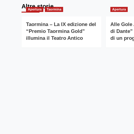
Altre storie
Apertura
Taormina
Apertura
Taormina – La IX edizione del
Alle Gole 
“Premio Taormina Gold”
di Dante”
illumina il Teatro Antico
di un prog