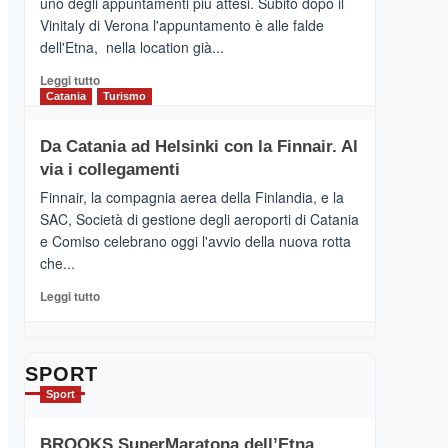
uno degli appuntamenti più attesi. Subito dopo il
presenta
Vinitaly di Verona l'appuntamento è alle falde
“Vino
dell'Etna, nella location già...
&
Cultura
Leggi
Leggi tutto
2026”.
di
Catania
Turismo
Le
più
tappe
su
Da Catania ad Helsinki con la Finnair. Al
dell’enoturismo
RANDAZZO
sull’Etna
via i collegamenti
–
Ci
Finnair, la compagnia aerea della Finlandia, e la
siamo
SAC, Società di gestione degli aeroporti di Catania
quasi….
e Comiso celebrano oggi l'avvio della nuova rotta
pronti
che...
per
Contrade
Leggi
Leggi tutto
dell’Etna
di
più
su
Da
SPORT
Catania
Sport
ad
Helsinki
BROOKS SuperMaratona dell’Etna,
con