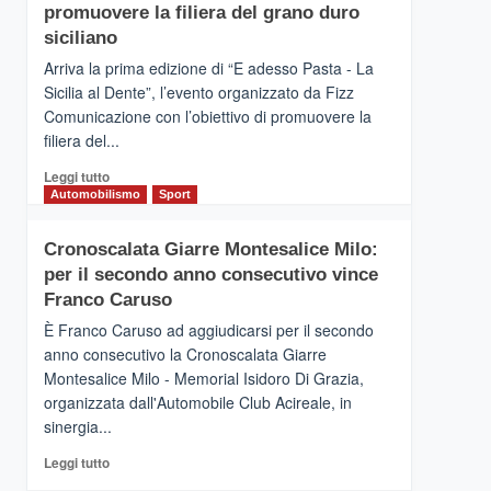
pace
SICILIA
promuovere la filiera del grano duro
(Ct)
siciliano
–
Arriva la prima edizione di “E adesso Pasta - La
Il
Sicilia al Dente”, l’evento organizzato da Fizz
Borgo
Comunicazione con l’obiettivo di promuovere la
del
Gusto,
filiera del...
il
Leggi
Leggi tutto
tour
di
Automobilismo
Sport
tra
più
sapori
su
e
Cronoscalata Giarre Montesalice Milo:
Mondello
vicoli
per il secondo anno consecutivo vince
(Palermo)
medievali
–
Franco Caruso
“E
È Franco Caruso ad aggiudicarsi per il secondo
adesso
anno consecutivo la Cronoscalata Giarre
Pasta
Montesalice Milo - Memorial Isidoro Di Grazia,
–
organizzata dall'Automobile Club Acireale, in
La
Sicilia
sinergia...
al
Leggi
Leggi tutto
Dente”,
di
l’