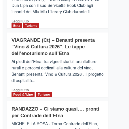
privilegiata
Dua Lipa con il suo Service95 Book Club agli
secondo
incontri del Miu Miu Literary Club durante il...
i
dati
Leggi
Leggi tutto
di
di
Etna
Turismo
Airbnb.
più
Anche
su
la
VIAGRANDE (Ct) – Benanti presenta
IL
Valle
“Vino & Cultura 2026”. Le tappe
SAN
Alcantara
DOMENICO
dell’enoturismo sull’Etna
nei
PALACE
primi
Ai piedi dell'Etna, tra vigneti storici, architetture
TAORMINA,
posti
rurali e percorsi dedicati alla cultura del vino,
UN
nella
Benanti presenta "Vino & Cultura 2026", il progetto
HOTEL
classifica
di ospitalità...
FOUR
siciliana
SEASONS
Leggi
Leggi tutto
PRESENTA
di
Food & Wine
Turismo
IL
più
NUOVO
su
SUMMER
RANDAZZO – Ci siamo quasi…. pronti
VIAGRANDE
BOOK
per Contrade dell’Etna
(Ct)
CLUB
–
MICHELE LA ROSA - Torna Contrade dell'Etna,
Benanti