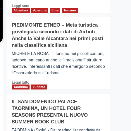
Leggi
Leggi tutto
di
Alcantara
Apertura
Etna
Turismo
più
su
PIEDIMONTE ETNEO – Meta turistica
CATANIA
privilegiata secondo i dati di Airbnb.
–
Inaugurato
Anche la Valle Alcantara nei primi posti
il
nella classifica siciliana
nuovo
MICHELE LA ROSA - Il turismo nei piccoli comuni,
collegamento
laddove mancano anche le "tradizionali" strutture
tra
ricettive. Interessanti i dati che emergono secondo
Catania
e
l'Osservatorio sul Turismo...
Zanzibar
Leggi
Leggi tutto
operato
di
Taormina
Turismo
da
più
Neos
su
IL SAN DOMENICO PALACE
PIEDIMONTE
TAORMINA, UN HOTEL FOUR
ETNEO
–
SEASONS PRESENTA IL NUOVO
Meta
SUMMER BOOK CLUB
turistica
TAORMINA (Sicily) - Dai reading list condivisi da