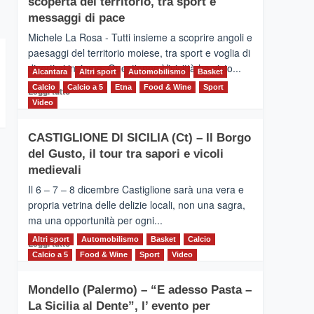
scoperta del territorio, tra sport e
la
Supermaratona
messaggi di pace
dell’Etna
Michele La Rosa - Tutti insieme a scoprire angoli e
paesaggi del territorio moiese, tra sport e voglia di
divertirsi insieme. Quest'anno Vivicittà ha visto...
Alcantara
Altri sport
Automobilismo
Basket
Calcio
Calcio a 5
Leggi
Etna
Food & Wine
Sport
Leggi tutto
di
Video
più
su
CASTIGLIONE DI SICILIA (Ct) – Il Borgo
MOIO
del Gusto, il tour tra sapori e vicoli
ALCANTARA
–
medievali
Vivicittà,
Il 6 – 7 – 8 dicembre Castiglione sarà una vera e
alla
propria vetrina delle delizie locali, non una sagra,
scoperta
ma una opportunità per ogni...
del
territorio,
Altri sport
Leggi
Automobilismo
Basket
Calcio
Leggi tutto
tra
di
Calcio a 5
Food & Wine
Sport
Video
sport
più
e
su
messaggi
Mondello (Palermo) – “E adesso Pasta –
CASTIGLIONE
di
La Sicilia al Dente”, l’ evento per
DI