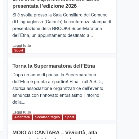
la
presentata l’edizione 2026
Finnair.
Si è svolta presso la Sala Consiliare del Comune
Al
di Linguaglossa (Catania) la conferenza stampa di
via
presentazione della BROOKS SuperMaratona
i
collegamenti
dell’Etna, un appuntamento destinato a...
Leggi
Leggi tutto
di
Sport
più
su
Torna la Supermaratona dell’Etna
BROOKS
SuperMaratona
Dopo un anno di pausa, la Supermaratona
dell’Etna,
dell’Etna è pronta a ripartire! Etna Trail A.S.D.,
presentata
storica associazione organizzatrice dell’evento,
l’edizione
annuncia con rinnovato entusiasmo il ritorno
2026
della...
Leggi
Leggi tutto
di
Alcantara
Secondo taglio
Sport
più
su
MOIO ALCANTARA – Vivicittà, alla
Torna