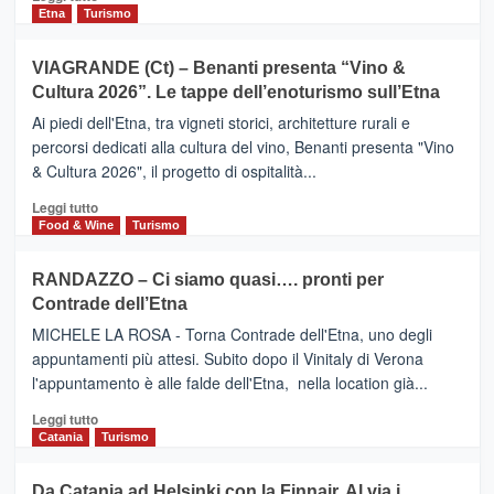
dati
di
Etna
Turismo
di
più
Airbnb.
su
VIAGRANDE (Ct) – Benanti presenta “Vino &
Anche
IL
la
Cultura 2026”. Le tappe dell’enoturismo sull’Etna
SAN
Valle
DOMENICO
Ai piedi dell'Etna, tra vigneti storici, architetture rurali e
Alcantara
PALACE
percorsi dedicati alla cultura del vino, Benanti presenta "Vino
nei
TAORMINA,
& Cultura 2026", il progetto di ospitalità...
primi
UN
posti
HOTEL
Leggi
Leggi tutto
nella
FOUR
di
Food & Wine
Turismo
classifica
SEASONS
più
siciliana
PRESENTA
su
RANDAZZO – Ci siamo quasi…. pronti per
IL
VIAGRANDE
Contrade dell’Etna
NUOVO
(Ct)
SUMMER
–
MICHELE LA ROSA - Torna Contrade dell'Etna, uno degli
BOOK
Benanti
appuntamenti più attesi. Subito dopo il Vinitaly di Verona
CLUB
presenta
l'appuntamento è alle falde dell'Etna, nella location già...
“Vino
&
Leggi
Leggi tutto
Cultura
di
Catania
Turismo
2026”.
più
Le
su
Da Catania ad Helsinki con la Finnair. Al via i