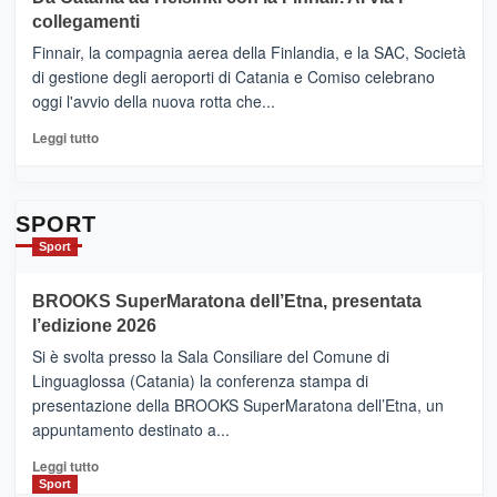
tappe
RANDAZZO
collegamenti
dell’enoturismo
–
sull’Etna
Ci
Finnair, la compagnia aerea della Finlandia, e la SAC, Società
siamo
di gestione degli aeroporti di Catania e Comiso celebrano
quasi….
oggi l'avvio della nuova rotta che...
pronti
per
Leggi
Leggi tutto
Contrade
di
dell’Etna
più
su
Da
SPORT
Catania
Sport
ad
Helsinki
BROOKS SuperMaratona dell’Etna, presentata
con
la
l’edizione 2026
Finnair.
Si è svolta presso la Sala Consiliare del Comune di
Al
Linguaglossa (Catania) la conferenza stampa di
via
presentazione della BROOKS SuperMaratona dell’Etna, un
i
appuntamento destinato a...
collegamenti
Leggi
Leggi tutto
di
Sport