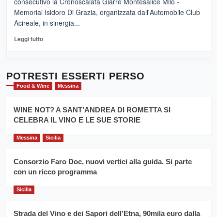
consecutivo la Cronoscalata Giarre Montesalice Milo -
medievali
adesso
Memorial Isidoro Di Grazia, organizzata dall'Automobile Club
Pasta
Acireale, in sinergia...
–
La
Leggi
Leggi tutto
Sicilia
di
al
più
Dente”,
su
l’
Cronoscalata
POTRESTI ESSERTI PERSO
evento
Giarre
Food & Wine
Messina
per
Montesalice
promuovere
Milo:
la
WINE NOT? A SANT’ANDREA DI ROMETTA SI
per
filiera
CELEBRA IL VINO E LE SUE STORIE
il
del
secondo
grano
anno
Messina
Sicilia
duro
consecutivo
siciliano
vince
Consorzio Faro Doc, nuovi vertici alla guida. Si parte
Franco
con un ricco programma
Caruso
Sicilia
Strada del Vino e dei Sapori dell’Etna, 90mila euro dalla