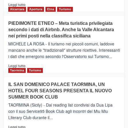
Leggi
Leggi tutto
di
Alcantara
Apertura
Etna
Turismo
più
su
PIEDIMONTE ETNEO – Meta turistica privilegiata
CATANIA
secondo i dati di Airbnb. Anche la Valle Alcantara
–
nei primi posti nella classifica siciliana
Inaugurato
il
MICHELE LA ROSA - Il turismo nei piccoli comuni, laddove
nuovo
mancano anche le "tradizionali" strutture ricettive. Interessanti
collegamento
i dati che emergono secondo l'Osservatorio sul Turismo...
tra
Catania
Leggi
Leggi tutto
e
di
Taormina
Turismo
Zanzibar
più
operato
su
IL SAN DOMENICO PALACE TAORMINA, UN
da
PIEDIMONTE
Neos
HOTEL FOUR SEASONS PRESENTA IL NUOVO
ETNEO
SUMMER BOOK CLUB
–
Meta
TAORMINA (Sicily) - Dai reading list condivisi da Dua Lipa
turistica
con il suo Service95 Book Club agli incontri del Miu Miu
privilegiata
Literary Club durante il...
secondo
i
Leggi
Leggi tutto