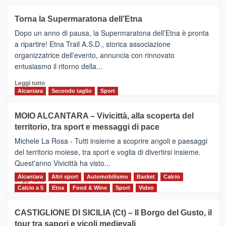
più
su
Torna la Supermaratona dell’Etna
BROOKS
Dopo un anno di pausa, la Supermaratona dell’Etna è pronta
SuperMaratona
dell’Etna,
a ripartire! Etna Trail A.S.D., storica associazione
presentata
organizzatrice dell’evento, annuncia con rinnovato
l’edizione
entusiasmo il ritorno della...
2026
Leggi
Leggi tutto
di
Alcantara
Secondo taglio
Sport
più
su
MOIO ALCANTARA – Vivicittà, alla scoperta del
Torna
territorio, tra sport e messaggi di pace
la
Supermaratona
Michele La Rosa - Tutti insieme a scoprire angoli e paesaggi
dell’Etna
del territorio moiese, tra sport e voglia di divertirsi insieme.
Quest'anno Vivicittà ha visto...
Alcantara
Leggi
Altri sport
Automobilismo
Basket
Calcio
Leggi tutto
di
Calcio a 5
Etna
Food & Wine
Sport
Video
più
su
CASTIGLIONE DI SICILIA (Ct) – Il Borgo del Gusto, il
MOIO
tour tra sapori e vicoli medievali
ALCANTARA