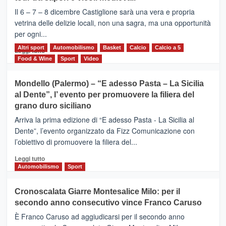
–
Il 6 – 7 – 8 dicembre Castiglione sarà una vera e propria
Vivicittà,
vetrina delle delizie locali, non una sagra, ma una opportunità
alla
per ogni...
scoperta
del
Altri sport
Leggi
Automobilismo
Basket
Calcio
Calcio a 5
Leggi tutto
territorio,
di
Food & Wine
Sport
Video
tra
più
sport
su
Mondello (Palermo) – “E adesso Pasta – La Sicilia
e
CASTIGLIONE
al Dente”, l’ evento per promuovere la filiera del
messaggi
DI
di
grano duro siciliano
SICILIA
pace
(Ct)
Arriva la prima edizione di “E adesso Pasta - La Sicilia al
–
Dente”, l’evento organizzato da Fizz Comunicazione con
Il
l’obiettivo di promuovere la filiera del...
Borgo
del
Leggi
Leggi tutto
Gusto,
di
Automobilismo
Sport
il
più
tour
su
Cronoscalata Giarre Montesalice Milo: per il
tra
Mondello
sapori
secondo anno consecutivo vince Franco Caruso
(Palermo)
e
–
È Franco Caruso ad aggiudicarsi per il secondo anno
vicoli
“E