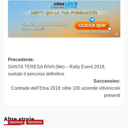
Navigazione
Precedente:
SANTA TERESA RIVA (Me) – Rally Event 2018,
articolo
svelato il percorso definitivo
Successivo:
Contrade dell’Etna 2018 :oltre 100 aziende vitivinicole
presenti
Altre storie
Apertura
Taormina