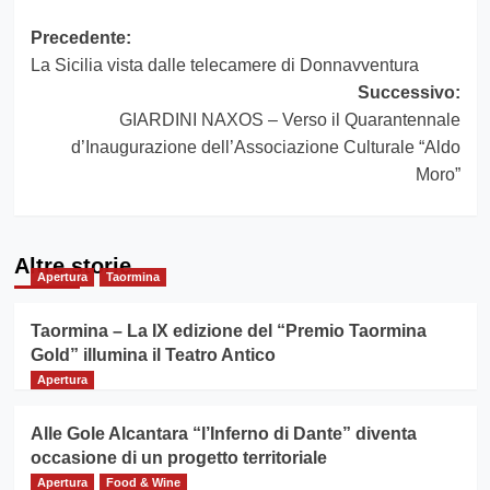
Navigazione
Precedente:
La Sicilia vista dalle telecamere di Donnavventura
articolo
Successivo:
GIARDINI NAXOS – Verso il Quarantennale
d’Inaugurazione dell’Associazione Culturale “Aldo
Moro”
Altre storie
Apertura
Taormina
Taormina – La IX edizione del “Premio Taormina
Gold” illumina il Teatro Antico
Apertura
Alle Gole Alcantara “l’Inferno di Dante” diventa
occasione di un progetto territoriale
Apertura
Food & Wine