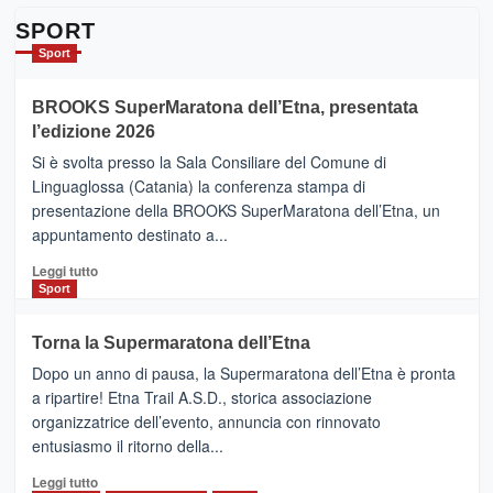
su
Da
SPORT
Catania
Sport
ad
Helsinki
BROOKS SuperMaratona dell’Etna, presentata
con
la
l’edizione 2026
Finnair.
Si è svolta presso la Sala Consiliare del Comune di
Al
Linguaglossa (Catania) la conferenza stampa di
via
presentazione della BROOKS SuperMaratona dell’Etna, un
i
appuntamento destinato a...
collegamenti
Leggi
Leggi tutto
di
Sport
più
su
Torna la Supermaratona dell’Etna
BROOKS
Dopo un anno di pausa, la Supermaratona dell’Etna è pronta
SuperMaratona
dell’Etna,
a ripartire! Etna Trail A.S.D., storica associazione
presentata
organizzatrice dell’evento, annuncia con rinnovato
l’edizione
entusiasmo il ritorno della...
2026
Leggi
Leggi tutto