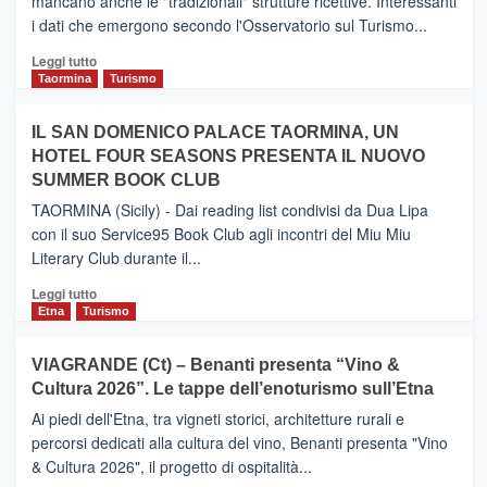
mancano anche le "tradizionali" strutture ricettive. Interessanti
collegamento
i dati che emergono secondo l'Osservatorio sul Turismo...
tra
Catania
Leggi
Leggi tutto
e
di
Taormina
Turismo
Zanzibar
più
operato
su
IL SAN DOMENICO PALACE TAORMINA, UN
da
PIEDIMONTE
Neos
HOTEL FOUR SEASONS PRESENTA IL NUOVO
ETNEO
SUMMER BOOK CLUB
–
Meta
TAORMINA (Sicily) - Dai reading list condivisi da Dua Lipa
turistica
con il suo Service95 Book Club agli incontri del Miu Miu
privilegiata
Literary Club durante il...
secondo
i
Leggi
Leggi tutto
dati
di
Etna
Turismo
di
più
Airbnb.
su
VIAGRANDE (Ct) – Benanti presenta “Vino &
Anche
IL
la
Cultura 2026”. Le tappe dell’enoturismo sull’Etna
SAN
Valle
DOMENICO
Ai piedi dell'Etna, tra vigneti storici, architetture rurali e
Alcantara
PALACE
percorsi dedicati alla cultura del vino, Benanti presenta "Vino
nei
TAORMINA,
& Cultura 2026", il progetto di ospitalità...
primi
UN