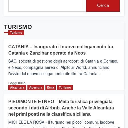
Cerca
TURISMO
Turismo
CATANIA – Inaugurato il nuovo collegamento tra
Catania e Zanzibar operato da Neos
SAC, società di gestione degli aeroporti di Catania e Comiso,
e Neos, compagnia aerea di Alpitour World, annunciano
l'avvio del nuovo collegamento diretto tra Catania...
Leggi
Leggi tutto
di
Alcantara
Apertura
Etna
Turismo
più
su
PIEDIMONTE ETNEO – Meta turistica privilegiata
CATANIA
secondo i dati di Airbnb. Anche la Valle Alcantara
–
nei primi posti nella classifica siciliana
Inaugurato
il
MICHELE LA ROSA - Il turismo nei piccoli comuni, laddove
nuovo