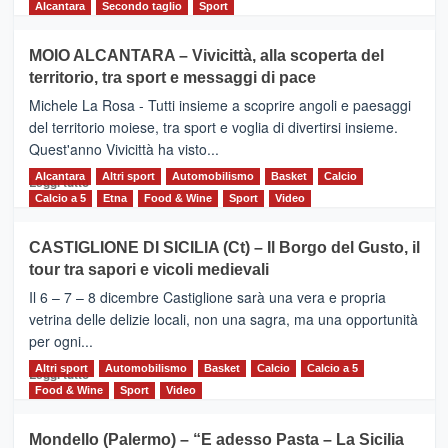
di
Alcantara
Secondo taglio
Sport
più
su
MOIO ALCANTARA – Vivicittà, alla scoperta del
Torna
territorio, tra sport e messaggi di pace
la
Supermaratona
Michele La Rosa - Tutti insieme a scoprire angoli e paesaggi
dell’Etna
del territorio moiese, tra sport e voglia di divertirsi insieme.
Quest'anno Vivicittà ha visto...
Alcantara
Leggi
Altri sport
Automobilismo
Basket
Calcio
Leggi tutto
di
Calcio a 5
Etna
Food & Wine
Sport
Video
più
su
CASTIGLIONE DI SICILIA (Ct) – Il Borgo del Gusto, il
MOIO
tour tra sapori e vicoli medievali
ALCANTARA
–
Il 6 – 7 – 8 dicembre Castiglione sarà una vera e propria
Vivicittà,
vetrina delle delizie locali, non una sagra, ma una opportunità
alla
per ogni...
scoperta
del
Altri sport
Leggi
Automobilismo
Basket
Calcio
Calcio a 5
Leggi tutto
territorio,
di
Food & Wine
Sport
Video
tra
più
sport
su
Mondello (Palermo) – “E adesso Pasta – La Sicilia
e
CASTIGLIONE