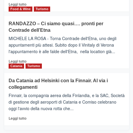
posti
HOTEL
Leggi
Leggi tutto
nella
FOUR
di
Food & Wine
Turismo
classifica
SEASONS
più
siciliana
PRESENTA
su
RANDAZZO – Ci siamo quasi…. pronti per
IL
VIAGRANDE
Contrade dell’Etna
NUOVO
(Ct)
SUMMER
–
MICHELE LA ROSA - Torna Contrade dell'Etna, uno degli
BOOK
Benanti
appuntamenti più attesi. Subito dopo il Vinitaly di Verona
CLUB
presenta
l'appuntamento è alle falde dell'Etna, nella location già...
“Vino
&
Leggi
Leggi tutto
Cultura
di
Catania
Turismo
2026”.
più
Le
su
Da Catania ad Helsinki con la Finnair. Al via i
tappe
RANDAZZO
collegamenti
dell’enoturismo
–
sull’Etna
Ci
Finnair, la compagnia aerea della Finlandia, e la SAC, Società
siamo
di gestione degli aeroporti di Catania e Comiso celebrano
quasi….
oggi l'avvio della nuova rotta che...
pronti
per
Leggi
Leggi tutto
Contrade
di
dell’Etna
più