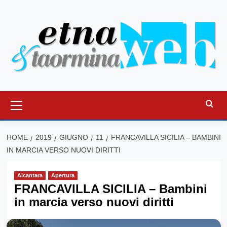
Vai
al
contenuto
Menu
principale
HOME
2019
GIUGNO
11
FRANCAVILLA SICILIA – BAMBINI
IN MARCIA VERSO NUOVI DIRITTI
Alcantara
Apertura
FRANCAVILLA SICILIA – Bambini
in marcia verso nuovi diritti