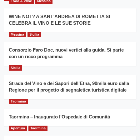
Food & Wine
Messina
per
Montesalice
promuovere
Milo:
la
WINE NOT? A SANT’ANDREA DI ROMETTA SI
per
filiera
CELEBRA IL VINO E LE SUE STORIE
il
del
secondo
grano
anno
Messina
Sicilia
duro
consecutivo
siciliano
vince
Consorzio Faro Doc, nuovi vertici alla guida. Si parte
Franco
con un ricco programma
Caruso
Sicilia
Strada del Vino e dei Sapori dell’Etna, 90mila euro dalla
Regione per il progetto di segnaletica turistica digitale
Taormina
Taormina – Inaugurato l’Ospedale di Comunità
Apertura
Taormina