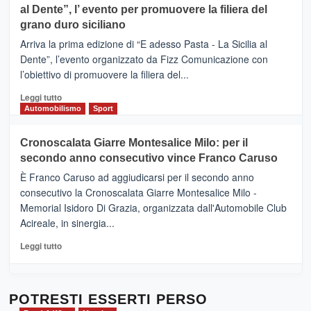
al Dente”, l’ evento per promuovere la filiera del
messaggi
DI
di
grano duro siciliano
SICILIA
pace
(Ct)
Arriva la prima edizione di “E adesso Pasta - La Sicilia al
–
Dente”, l’evento organizzato da Fizz Comunicazione con
Il
l’obiettivo di promuovere la filiera del...
Borgo
del
Leggi
Leggi tutto
Gusto,
di
Automobilismo
Sport
il
più
tour
su
Cronoscalata Giarre Montesalice Milo: per il
tra
Mondello
sapori
secondo anno consecutivo vince Franco Caruso
(Palermo)
e
–
È Franco Caruso ad aggiudicarsi per il secondo anno
vicoli
“E
consecutivo la Cronoscalata Giarre Montesalice Milo -
medievali
adesso
Memorial Isidoro Di Grazia, organizzata dall'Automobile Club
Pasta
Acireale, in sinergia...
–
La
Leggi
Leggi tutto
Sicilia
di
al
più
Dente”,
su
l’
Cronoscalata
POTRESTI ESSERTI PERSO
evento
Giarre