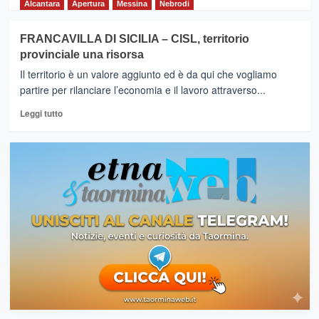
di
al
Alcantara
Apertura
Messina
Nebrodi
più
via
su
gli
FRANCAVILLA DI SICILIA – CISL, territorio
LINGUAGLOSSA
Stati
provinciale una risorsa
–
Generali
Tenuta
del
Il territorio è un valore aggiunto ed è da qui che vogliamo
Scilio,Respiri
Turismo
partire per rilanciare l’economia e il lavoro attraverso...
d’autore
Etneo
Leggi
2022:
Leggi tutto
di
i
più
suoni,
su
i
FRANCAVILLA
sogni
DI
SICILIA
–
CISL,
territorio
provinciale
una
risorsa