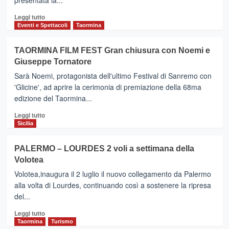
presentata la...
Leggi
Leggi tutto
di
Eventi e Spettacoli
Taormina
più
su
TAORMINA FILM FEST Gran chiusura con Noemi e
ACI
Giuseppe Tornatore
SANT’ANTONIO
–
Sarà Noemi, protagonista dell'ultimo Festival di Sanremo con
Film
'Glicine', ad aprire la cerimonia di premiazione della 68ma
Festival
edizione del Taormina...
‘EtnAci’,
al
Leggi
Leggi tutto
via
di
Sicilia
la
più
XIII
su
PALERMO – LOURDES 2 voli a settimana della
edizione
TAORMINA
Volotea
con
FILM
Pino
FEST
Volotea,inaugura il 2 luglio il nuovo collegamento da Palermo
Aprile
Gran
alla volta di Lourdes, continuando così a sostenere la ripresa
chiusura
del...
con
Noemi
Leggi
Leggi tutto
e
di
Taormina
Turismo