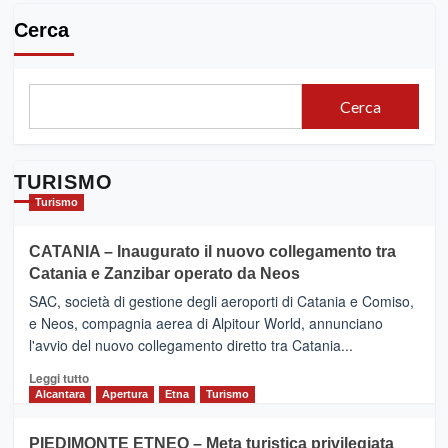
Cerca
Cerca
TURISMO
Turismo
CATANIA – Inaugurato il nuovo collegamento tra
Catania e Zanzibar operato da Neos
SAC, società di gestione degli aeroporti di Catania e Comiso,
e Neos, compagnia aerea di Alpitour World, annunciano
l'avvio del nuovo collegamento diretto tra Catania...
Leggi
Leggi tutto
di
Alcantara
Apertura
Etna
Turismo
più
su
PIEDIMONTE ETNEO – Meta turistica privilegiata