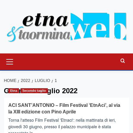
Vai
al
contenuto
Menu
principale
HOME
2022
LUGLIO
1
Giorno:
1 Luglio 2022
Etna
Secondo taglio
ACI SANT’ANTONIO – Film Festival ‘EtnAci’, al via
la XIII edizione con Pino Aprile
Torna l'atteso Film Festival 'Etnaci': nella mattinata di ieri,
giovedì 30 giugno, presso il palazzo municipale è stata