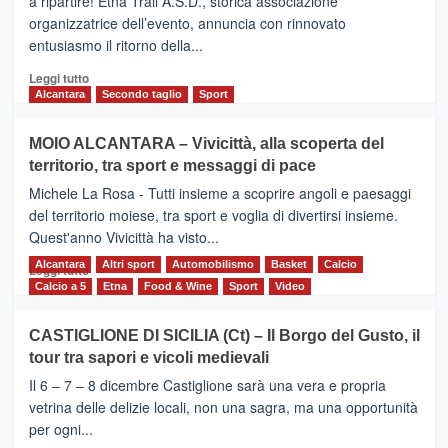
a ripartire! Etna Trail A.S.D., storica associazione
presentata
organizzatrice dell’evento, annuncia con rinnovato
l’edizione
entusiasmo il ritorno della...
2026
Leggi
Leggi tutto
di
Alcantara
Secondo taglio
Sport
più
su
MOIO ALCANTARA – Vivicittà, alla scoperta del
Torna
territorio, tra sport e messaggi di pace
la
Supermaratona
Michele La Rosa - Tutti insieme a scoprire angoli e paesaggi
dell’Etna
del territorio moiese, tra sport e voglia di divertirsi insieme.
Quest'anno Vivicittà ha visto...
Alcantara
Leggi
Altri sport
Automobilismo
Basket
Calcio
Leggi tutto
di
Calcio a 5
Etna
Food & Wine
Sport
Video
più
su
CASTIGLIONE DI SICILIA (Ct) – Il Borgo del Gusto, il
MOIO
tour tra sapori e vicoli medievali
ALCANTARA
–
Il 6 – 7 – 8 dicembre Castiglione sarà una vera e propria
Vivicittà,
vetrina delle delizie locali, non una sagra, ma una opportunità
alla
per ogni...
scoperta