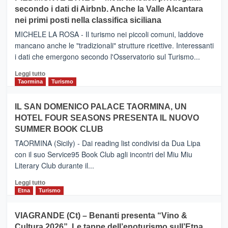
CATANIA
secondo i dati di Airbnb. Anche la Valle Alcantara
–
nei primi posti nella classifica siciliana
Inaugurato
il
MICHELE LA ROSA - Il turismo nei piccoli comuni, laddove
nuovo
mancano anche le "tradizionali" strutture ricettive. Interessanti
collegamento
i dati che emergono secondo l'Osservatorio sul Turismo...
tra
Catania
Leggi
Leggi tutto
e
di
Taormina
Turismo
Zanzibar
più
operato
su
IL SAN DOMENICO PALACE TAORMINA, UN
da
PIEDIMONTE
Neos
HOTEL FOUR SEASONS PRESENTA IL NUOVO
ETNEO
SUMMER BOOK CLUB
–
Meta
TAORMINA (Sicily) - Dai reading list condivisi da Dua Lipa
turistica
con il suo Service95 Book Club agli incontri del Miu Miu
privilegiata
Literary Club durante il...
secondo
i
Leggi
Leggi tutto
dati
di
Etna
Turismo
di
più
Airbnb.
su
VIAGRANDE (Ct) – Benanti presenta “Vino &
Anche
IL
la
Cultura 2026”. Le tappe dell’enoturismo sull’Etna