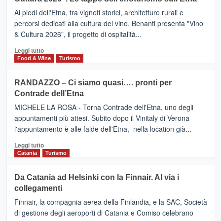
SAN
Valle
DOMENICO
Ai piedi dell'Etna, tra vigneti storici, architetture rurali e
Alcantara
PALACE
percorsi dedicati alla cultura del vino, Benanti presenta "Vino
nei
TAORMINA,
& Cultura 2026", il progetto di ospitalità...
primi
UN
posti
HOTEL
Leggi
Leggi tutto
nella
FOUR
di
Food & Wine
Turismo
classifica
SEASONS
più
siciliana
PRESENTA
su
RANDAZZO – Ci siamo quasi…. pronti per
IL
VIAGRANDE
Contrade dell’Etna
NUOVO
(Ct)
SUMMER
–
MICHELE LA ROSA - Torna Contrade dell'Etna, uno degli
BOOK
Benanti
appuntamenti più attesi. Subito dopo il Vinitaly di Verona
CLUB
presenta
l'appuntamento è alle falde dell'Etna, nella location già...
“Vino
&
Leggi
Leggi tutto
Cultura
di
Catania
Turismo
2026”.
più
Le
su
Da Catania ad Helsinki con la Finnair. Al via i
tappe
RANDAZZO
collegamenti
dell’enoturismo
–
sull’Etna
Ci
Finnair, la compagnia aerea della Finlandia, e la SAC, Società
siamo
di gestione degli aeroporti di Catania e Comiso celebrano
quasi….