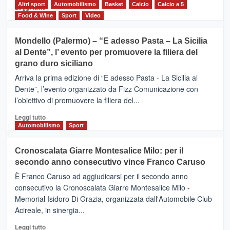
del
Altri sport
Leggi
Automobilismo
Basket
Calcio
Calcio a 5
Leggi tutto
territorio,
di
Food & Wine
Sport
Video
tra
più
sport
su
Mondello (Palermo) – “E adesso Pasta – La Sicilia
e
CASTIGLIONE
al Dente”, l’ evento per promuovere la filiera del
messaggi
DI
di
grano duro siciliano
SICILIA
pace
(Ct)
Arriva la prima edizione di “E adesso Pasta - La Sicilia al
–
Dente”, l’evento organizzato da Fizz Comunicazione con
Il
l’obiettivo di promuovere la filiera del...
Borgo
del
Leggi
Leggi tutto
Gusto,
di
Automobilismo
Sport
il
più
tour
su
Cronoscalata Giarre Montesalice Milo: per il
tra
Mondello
sapori
secondo anno consecutivo vince Franco Caruso
(Palermo)
e
–
È Franco Caruso ad aggiudicarsi per il secondo anno
vicoli
“E
consecutivo la Cronoscalata Giarre Montesalice Milo -
medievali
adesso
Memorial Isidoro Di Grazia, organizzata dall'Automobile Club
Pasta
Acireale, in sinergia...
–
La
Leggi
Leggi tutto