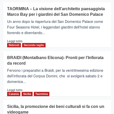
Giuseppe
più
Tornatore
su
TAORMINA – La visione dell’architetto paesaggista
PALERMO
Marco Bay per i giardini del San Domenico Palace
–
LOURDES
Un anno dopo la riapertura del San Domenico Palace come
2
Four Seasons Hotel, i leggendari giardini dell'hotel stanno
voli
fiorendo e diventando...
a
settimana
Leggi
Leggi tutto
della
di
Nebrodi
Secondo taglio
Volotea
più
su
BRAIDI (Montalbano Elicona)- Pronti per l’Infiorata
TAORMINA
da record
–
La
Fervono i preparativi a Braidi, per la ventritreesima edizione
visione
dell’infiorata del Corpus Domini, che si svolgerà sabato 2 e
dell’architetto
domenica...
paesaggista
Marco
Leggi
Leggi tutto
Bay
di
Catania
Sicilia
Taormina
per
più
i
su
Sicilia, la promozione dei beni culturali si fa con un
giardini
BRAIDI
videogame
del
(Montalbano