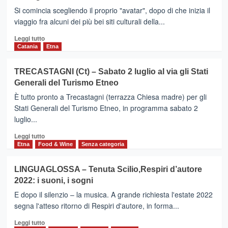
San
Elicona)-
Si comincia scegliendo il proprio "avatar", dopo di che inizia il
Domenico
Pronti
viaggio fra alcuni dei più bei siti culturali della...
Palace
per
Leggi
l’Infiorata
Leggi tutto
di
da
Catania
Etna
più
record
su
TRECASTAGNI (Ct) – Sabato 2 luglio al via gli Stati
Sicilia,
Generali del Turismo Etneo
la
promozione
È tutto pronto a Trecastagni (terrazza Chiesa madre) per gli
dei
Stati Generali del Turismo Etneo, in programma sabato 2
beni
luglio...
culturali
si
Leggi
Leggi tutto
fa
di
Etna
Food & Wine
Senza categoria
con
più
un
su
LINGUAGLOSSA – Tenuta Scilio,Respiri d’autore
videogame
TRECASTAGNI
2022: i suoni, i sogni
(Ct)
–
E dopo il silenzio – la musica. A grande richiesta l'estate 2022
Sabato
segna l'atteso ritorno di Respiri d'autore, in forma...
2
Leggi
luglio
Leggi tutto