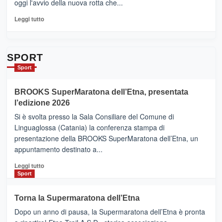
oggi l'avvio della nuova rotta che...
pronti
per
Leggi
Leggi tutto
Contrade
di
dell’Etna
più
su
Da
SPORT
Catania
Sport
ad
Helsinki
BROOKS SuperMaratona dell’Etna, presentata
con
la
l’edizione 2026
Finnair.
Si è svolta presso la Sala Consiliare del Comune di
Al
Linguaglossa (Catania) la conferenza stampa di
via
presentazione della BROOKS SuperMaratona dell’Etna, un
i
appuntamento destinato a...
collegamenti
Leggi
Leggi tutto
di
Sport
più
su
Torna la Supermaratona dell’Etna
BROOKS
Dopo un anno di pausa, la Supermaratona dell’Etna è pronta
SuperMaratona
dell’Etna,