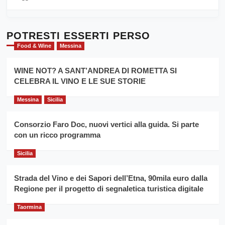
Sicilia
di
al
più
Dente”,
su
l’
Cronoscalata
POTRESTI ESSERTI PERSO
evento
Giarre
Food & Wine
Messina
per
Montesalice
promuovere
Milo:
la
WINE NOT? A SANT’ANDREA DI ROMETTA SI
per
filiera
CELEBRA IL VINO E LE SUE STORIE
il
del
secondo
grano
anno
Messina
Sicilia
duro
consecutivo
siciliano
vince
Consorzio Faro Doc, nuovi vertici alla guida. Si parte
Franco
con un ricco programma
Caruso
Sicilia
Strada del Vino e dei Sapori dell’Etna, 90mila euro dalla
Regione per il progetto di segnaletica turistica digitale
Taormina