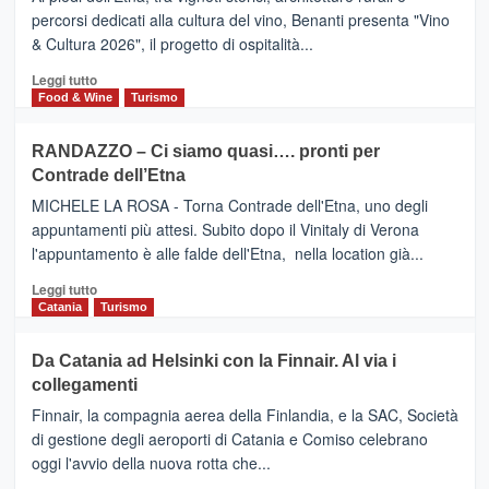
Alcantara
PALACE
percorsi dedicati alla cultura del vino, Benanti presenta "Vino
nei
TAORMINA,
& Cultura 2026", il progetto di ospitalità...
primi
UN
posti
HOTEL
Leggi
Leggi tutto
nella
FOUR
di
Food & Wine
Turismo
classifica
SEASONS
più
siciliana
PRESENTA
su
RANDAZZO – Ci siamo quasi…. pronti per
IL
VIAGRANDE
Contrade dell’Etna
NUOVO
(Ct)
SUMMER
–
MICHELE LA ROSA - Torna Contrade dell'Etna, uno degli
BOOK
Benanti
appuntamenti più attesi. Subito dopo il Vinitaly di Verona
CLUB
presenta
l'appuntamento è alle falde dell'Etna, nella location già...
“Vino
&
Leggi
Leggi tutto
Cultura
di
Catania
Turismo
2026”.
più
Le
su
Da Catania ad Helsinki con la Finnair. Al via i
tappe
RANDAZZO
collegamenti
dell’enoturismo
–
sull’Etna
Ci
Finnair, la compagnia aerea della Finlandia, e la SAC, Società
siamo
di gestione degli aeroporti di Catania e Comiso celebrano
quasi….
oggi l'avvio della nuova rotta che...
pronti