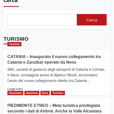
Cerca
Cerca
TURISMO
Turismo
CATANIA – Inaugurato il nuovo collegamento tra
Catania e Zanzibar operato da Neos
SAC, società di gestione degli aeroporti di Catania e Comiso,
e Neos, compagnia aerea di Alpitour World, annunciano
l'avvio del nuovo collegamento diretto tra Catania...
Leggi
Leggi tutto
di
Alcantara
Apertura
Etna
Turismo
più
su
PIEDIMONTE ETNEO – Meta turistica privilegiata
CATANIA
secondo i dati di Airbnb. Anche la Valle Alcantara
–