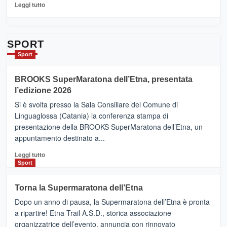
per
Leggi
Leggi tutto
Contrade
di
dell’Etna
più
su
Da
SPORT
Catania
Sport
ad
Helsinki
BROOKS SuperMaratona dell’Etna, presentata
con
la
l’edizione 2026
Finnair.
Si è svolta presso la Sala Consiliare del Comune di
Al
Linguaglossa (Catania) la conferenza stampa di
via
presentazione della BROOKS SuperMaratona dell’Etna, un
i
appuntamento destinato a...
collegamenti
Leggi
Leggi tutto
di
Sport
più
su
Torna la Supermaratona dell’Etna
BROOKS
Dopo un anno di pausa, la Supermaratona dell’Etna è pronta
SuperMaratona
dell’Etna,
a ripartire! Etna Trail A.S.D., storica associazione
presentata
organizzatrice dell’evento, annuncia con rinnovato