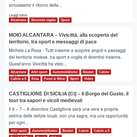
l’edizione
entusiasmo il ritorno della...
2026
Leggi
Leggi tutto
di
Alcantara
Secondo taglio
Sport
più
su
MOIO ALCANTARA – Vivicittà, alla scoperta del
Torna
territorio, tra sport e messaggi di pace
la
Supermaratona
Michele La Rosa - Tutti insieme a scoprire angoli e paesaggi
dell’Etna
del territorio moiese, tra sport e voglia di divertirsi insieme.
Quest'anno Vivicittà ha visto...
Alcantara
Leggi
Altri sport
Automobilismo
Basket
Calcio
Leggi tutto
di
Calcio a 5
Etna
Food & Wine
Sport
Video
più
su
CASTIGLIONE DI SICILIA (Ct) – Il Borgo del Gusto, il
MOIO
tour tra sapori e vicoli medievali
ALCANTARA
–
Il 6 – 7 – 8 dicembre Castiglione sarà una vera e propria
Vivicittà,
vetrina delle delizie locali, non una sagra, ma una opportunità
alla
per ogni...
scoperta
del
Altri sport
Leggi
Automobilismo
Basket
Calcio
Calcio a 5
Leggi tutto
territorio,