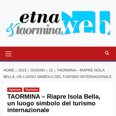
Vai
al
contenuto
Menu
principale
HOME
2023
GIUGNO
22
TAORMINA – RIAPRE ISOLA
BELLA, UN LUOGO SIMBOLO DEL TURISMO INTERNAZIONALE
Apertura
Taormina
TAORMINA – Riapre Isola Bella,
un luogo simbolo del turismo
internazionale