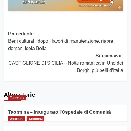
Navigazione
Precedente:
Beni culturali, dopo i lavori di manutenzione, riapre
articolo
domani Isola Bella
Successivo:
CASTIGLIONE DI SICILIA – Notte romantica in Uno dei
Borghi più belli d’Italia
Altre storie
Taormina
Taormina – Inaugurato l’Ospedale di Comunità
Apertura
Taormina