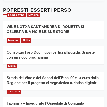
Dente”,
su
l’
Cronoscalata
POTRESTI ESSERTI PERSO
evento
Giarre
Food & Wine
Messina
per
Montesalice
promuovere
Milo:
la
WINE NOT? A SANT’ANDREA DI ROMETTA SI
per
filiera
CELEBRA IL VINO E LE SUE STORIE
il
del
secondo
grano
anno
Messina
Sicilia
duro
consecutivo
siciliano
vince
Consorzio Faro Doc, nuovi vertici alla guida. Si parte
Franco
con un ricco programma
Caruso
Sicilia
Strada del Vino e dei Sapori dell’Etna, 90mila euro dalla
Regione per il progetto di segnaletica turistica digitale
Taormina
Taormina – Inaugurato l’Ospedale di Comunità