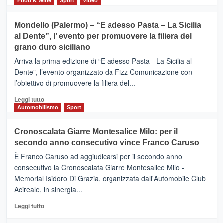
di
Food & Wine
Sport
Video
tra
più
sport
su
Mondello (Palermo) – “E adesso Pasta – La Sicilia
e
CASTIGLIONE
al Dente”, l’ evento per promuovere la filiera del
messaggi
DI
di
grano duro siciliano
SICILIA
pace
(Ct)
Arriva la prima edizione di “E adesso Pasta - La Sicilia al
–
Dente”, l’evento organizzato da Fizz Comunicazione con
Il
l’obiettivo di promuovere la filiera del...
Borgo
del
Leggi
Leggi tutto
Gusto,
di
Automobilismo
Sport
il
più
tour
su
Cronoscalata Giarre Montesalice Milo: per il
tra
Mondello
sapori
secondo anno consecutivo vince Franco Caruso
(Palermo)
e
–
È Franco Caruso ad aggiudicarsi per il secondo anno
vicoli
“E
consecutivo la Cronoscalata Giarre Montesalice Milo -
medievali
adesso
Memorial Isidoro Di Grazia, organizzata dall'Automobile Club
Pasta
Acireale, in sinergia...
–
La
Leggi
Leggi tutto
Sicilia
di
al
più