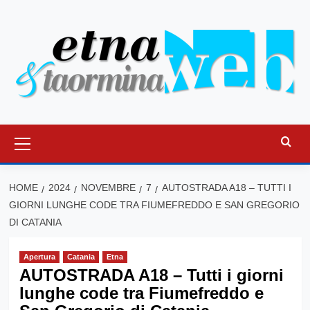
Vai
al
contenuto
Menu
principale
HOME
2024
NOVEMBRE
7
AUTOSTRADA A18 – TUTTI I
GIORNI LUNGHE CODE TRA FIUMEFREDDO E SAN GREGORIO
DI CATANIA
Apertura
Catania
Etna
AUTOSTRADA A18 – Tutti i giorni
lunghe code tra Fiumefreddo e