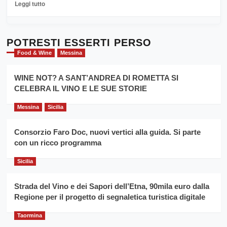
Leggi
Leggi tutto
Sicilia
di
al
più
Dente”,
su
l’
Cronoscalata
POTRESTI ESSERTI PERSO
evento
Giarre
Food & Wine
Messina
per
Montesalice
promuovere
Milo:
la
WINE NOT? A SANT’ANDREA DI ROMETTA SI
per
filiera
CELEBRA IL VINO E LE SUE STORIE
il
del
secondo
grano
anno
Messina
Sicilia
duro
consecutivo
siciliano
vince
Consorzio Faro Doc, nuovi vertici alla guida. Si parte
Franco
con un ricco programma
Caruso
Sicilia
Strada del Vino e dei Sapori dell’Etna, 90mila euro dalla
Regione per il progetto di segnaletica turistica digitale
Taormina