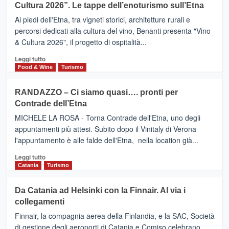
la
Cultura 2026”. Le tappe dell’enoturismo sull’Etna
SAN
Valle
DOMENICO
Ai piedi dell'Etna, tra vigneti storici, architetture rurali e
Alcantara
PALACE
percorsi dedicati alla cultura del vino, Benanti presenta "Vino
nei
TAORMINA,
& Cultura 2026", il progetto di ospitalità...
primi
UN
posti
HOTEL
Leggi
Leggi tutto
nella
FOUR
di
Food & Wine
Turismo
classifica
SEASONS
più
siciliana
PRESENTA
su
RANDAZZO – Ci siamo quasi…. pronti per
IL
VIAGRANDE
Contrade dell’Etna
NUOVO
(Ct)
SUMMER
–
MICHELE LA ROSA - Torna Contrade dell'Etna, uno degli
BOOK
Benanti
appuntamenti più attesi. Subito dopo il Vinitaly di Verona
CLUB
presenta
l'appuntamento è alle falde dell'Etna, nella location già...
“Vino
&
Leggi
Leggi tutto
Cultura
di
Catania
Turismo
2026”.
più
Le
su
Da Catania ad Helsinki con la Finnair. Al via i
tappe
RANDAZZO
collegamenti
dell’enoturismo
–
sull’Etna
Ci
Finnair, la compagnia aerea della Finlandia, e la SAC, Società
siamo
di gestione degli aeroporti di Catania e Comiso celebrano