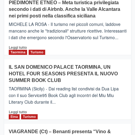
PIEDIMONTE ETNEO – Meta turistica privilegiata
CATANIA
secondo i dati di Airbnb. Anche la Valle Alcantara
–
nei primi posti nella classifica siciliana
Inaugurato
il
MICHELE LA ROSA - Il turismo nei piccoli comuni, laddove
nuovo
mancano anche le "tradizionali" strutture ricettive. Interessanti
collegamento
i dati che emergono secondo l'Osservatorio sul Turismo...
tra
Catania
Leggi
Leggi tutto
e
di
Taormina
Turismo
Zanzibar
più
operato
su
IL SAN DOMENICO PALACE TAORMINA, UN
da
PIEDIMONTE
Neos
HOTEL FOUR SEASONS PRESENTA IL NUOVO
ETNEO
SUMMER BOOK CLUB
–
Meta
TAORMINA (Sicily) - Dai reading list condivisi da Dua Lipa
turistica
con il suo Service95 Book Club agli incontri del Miu Miu
privilegiata
Literary Club durante il...
secondo
i
Leggi
Leggi tutto
dati
di
Etna
Turismo
di
più
Airbnb.
su
VIAGRANDE (Ct) – Benanti presenta “Vino &
Anche
IL