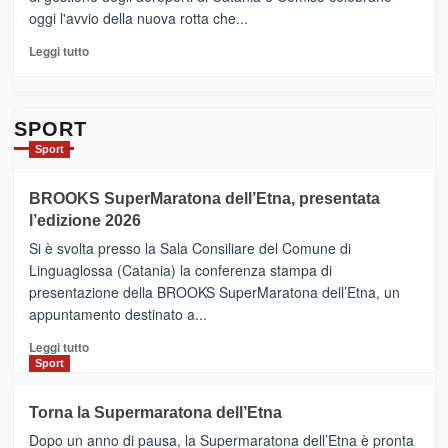
quasi….
oggi l'avvio della nuova rotta che...
pronti
per
Leggi
Leggi tutto
Contrade
di
dell’Etna
più
su
Da
SPORT
Catania
Sport
ad
Helsinki
BROOKS SuperMaratona dell’Etna, presentata
con
la
l’edizione 2026
Finnair.
Si è svolta presso la Sala Consiliare del Comune di
Al
Linguaglossa (Catania) la conferenza stampa di
via
presentazione della BROOKS SuperMaratona dell’Etna, un
i
appuntamento destinato a...
collegamenti
Leggi
Leggi tutto
di
Sport
più
su
Torna la Supermaratona dell’Etna
BROOKS
Dopo un anno di pausa, la Supermaratona dell’Etna è pronta
SuperMaratona