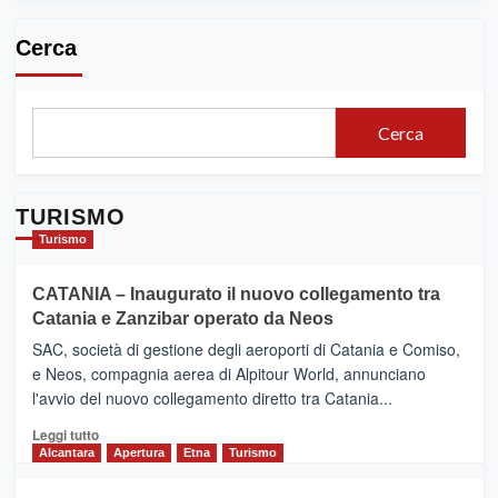
Cerca
Cerca
TURISMO
Turismo
CATANIA – Inaugurato il nuovo collegamento tra
Catania e Zanzibar operato da Neos
SAC, società di gestione degli aeroporti di Catania e Comiso,
e Neos, compagnia aerea di Alpitour World, annunciano
l'avvio del nuovo collegamento diretto tra Catania...
Leggi
Leggi tutto
di
Alcantara
Apertura
Etna
Turismo
più
su