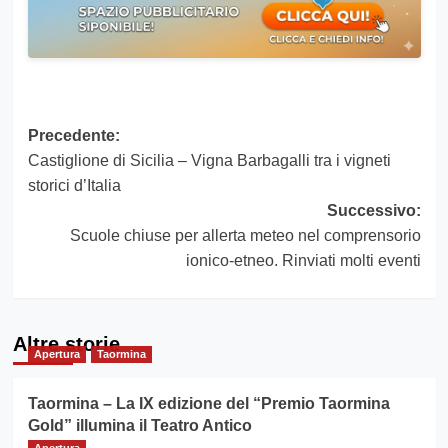
Navigazione
Precedente:
Castiglione di Sicilia – Vigna Barbagalli tra i vigneti
articolo
storici d’Italia
Successivo:
Scuole chiuse per allerta meteo nel comprensorio
ionico-etneo. Rinviati molti eventi
Altre storie
Apertura
Taormina
Taormina – La IX edizione del “Premio Taormina
Gold” illumina il Teatro Antico
Apertura