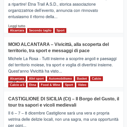
dell’Etna,
a ripartire! Etna Trail A.S.D., storica associazione
presentata
organizzatrice dell’evento, annuncia con rinnovato
l’edizione
entusiasmo il ritorno della...
2026
Leggi
Leggi tutto
di
Alcantara
Secondo taglio
Sport
più
su
MOIO ALCANTARA – Vivicittà, alla scoperta del
Torna
territorio, tra sport e messaggi di pace
la
Supermaratona
Michele La Rosa - Tutti insieme a scoprire angoli e paesaggi
dell’Etna
del territorio moiese, tra sport e voglia di divertirsi insieme.
Quest'anno Vivicittà ha visto...
Alcantara
Leggi
Altri sport
Automobilismo
Basket
Calcio
Leggi tutto
di
Calcio a 5
Etna
Food & Wine
Sport
Video
più
su
CASTIGLIONE DI SICILIA (Ct) – Il Borgo del Gusto, il
MOIO
tour tra sapori e vicoli medievali
ALCANTARA
–
Il 6 – 7 – 8 dicembre Castiglione sarà una vera e propria
Vivicittà,
vetrina delle delizie locali, non una sagra, ma una opportunità
alla
per ogni...