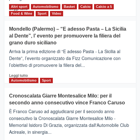
scoperta
del
Altri sport
Leggi
Automobilismo
Basket
Calcio
Calcio a 5
Leggi tutto
territorio,
di
Food & Wine
Sport
Video
tra
più
sport
su
Mondello (Palermo) – “E adesso Pasta – La Sicilia
e
CASTIGLIONE
al Dente”, l’ evento per promuovere la filiera del
messaggi
DI
di
grano duro siciliano
SICILIA
pace
(Ct)
Arriva la prima edizione di “E adesso Pasta - La Sicilia al
–
Dente”, l’evento organizzato da Fizz Comunicazione con
Il
l’obiettivo di promuovere la filiera del...
Borgo
del
Leggi
Leggi tutto
Gusto,
di
Automobilismo
Sport
il
più
tour
su
Cronoscalata Giarre Montesalice Milo: per il
tra
Mondello
sapori
secondo anno consecutivo vince Franco Caruso
(Palermo)
e
–
È Franco Caruso ad aggiudicarsi per il secondo anno
vicoli
“E
consecutivo la Cronoscalata Giarre Montesalice Milo -
medievali
adesso
Memorial Isidoro Di Grazia, organizzata dall'Automobile Club
Pasta
Acireale, in sinergia...
–
La