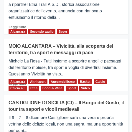
dell’Etna,
a ripartire! Etna Trail A.S.D., storica associazione
presentata
organizzatrice dell’evento, annuncia con rinnovato
l’edizione
entusiasmo il ritorno della...
2026
Leggi
Leggi tutto
di
Alcantara
Secondo taglio
Sport
più
su
MOIO ALCANTARA – Vivicittà, alla scoperta del
Torna
territorio, tra sport e messaggi di pace
la
Supermaratona
Michele La Rosa - Tutti insieme a scoprire angoli e paesaggi
dell’Etna
del territorio moiese, tra sport e voglia di divertirsi insieme.
Quest'anno Vivicittà ha visto...
Alcantara
Leggi
Altri sport
Automobilismo
Basket
Calcio
Leggi tutto
di
Calcio a 5
Etna
Food & Wine
Sport
Video
più
su
CASTIGLIONE DI SICILIA (Ct) – Il Borgo del Gusto, il
MOIO
tour tra sapori e vicoli medievali
ALCANTARA
–
Il 6 – 7 – 8 dicembre Castiglione sarà una vera e propria
Vivicittà,
vetrina delle delizie locali, non una sagra, ma una opportunità
alla
per ogni...