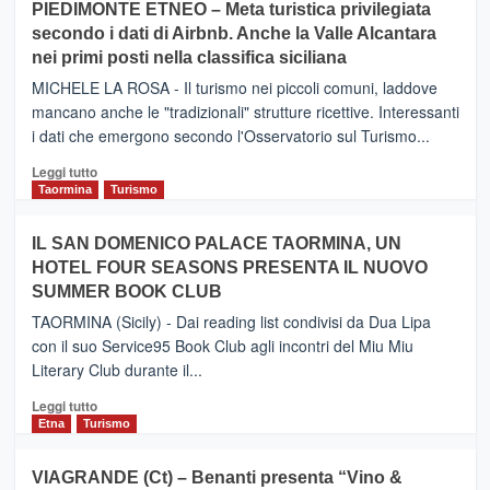
PIEDIMONTE ETNEO – Meta turistica privilegiata
CATANIA
secondo i dati di Airbnb. Anche la Valle Alcantara
–
nei primi posti nella classifica siciliana
Inaugurato
il
MICHELE LA ROSA - Il turismo nei piccoli comuni, laddove
nuovo
mancano anche le "tradizionali" strutture ricettive. Interessanti
collegamento
i dati che emergono secondo l'Osservatorio sul Turismo...
tra
Catania
Leggi
Leggi tutto
e
di
Taormina
Turismo
Zanzibar
più
operato
su
IL SAN DOMENICO PALACE TAORMINA, UN
da
PIEDIMONTE
Neos
HOTEL FOUR SEASONS PRESENTA IL NUOVO
ETNEO
SUMMER BOOK CLUB
–
Meta
TAORMINA (Sicily) - Dai reading list condivisi da Dua Lipa
turistica
con il suo Service95 Book Club agli incontri del Miu Miu
privilegiata
Literary Club durante il...
secondo
i
Leggi
Leggi tutto
dati
di
Etna
Turismo
di
più
Airbnb.
su
VIAGRANDE (Ct) – Benanti presenta “Vino &
Anche
IL