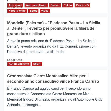
scoperta
del
Altri sport
Leggi
Automobilismo
Basket
Calcio
Calcio a 5
Leggi tutto
territorio,
di
Food & Wine
Sport
Video
tra
più
sport
su
Mondello (Palermo) – “E adesso Pasta – La Sicilia
e
CASTIGLIONE
al Dente”, l’ evento per promuovere la filiera del
messaggi
DI
di
grano duro siciliano
SICILIA
pace
(Ct)
Arriva la prima edizione di “E adesso Pasta - La Sicilia al
–
Dente”, l’evento organizzato da Fizz Comunicazione con
Il
l’obiettivo di promuovere la filiera del...
Borgo
del
Leggi
Leggi tutto
Gusto,
di
Automobilismo
Sport
il
più
tour
su
Cronoscalata Giarre Montesalice Milo: per il
tra
Mondello
sapori
secondo anno consecutivo vince Franco Caruso
(Palermo)
e
–
È Franco Caruso ad aggiudicarsi per il secondo anno
vicoli
“E
consecutivo la Cronoscalata Giarre Montesalice Milo -
medievali
adesso
Memorial Isidoro Di Grazia, organizzata dall'Automobile Club
Pasta
Acireale, in sinergia...
–
La