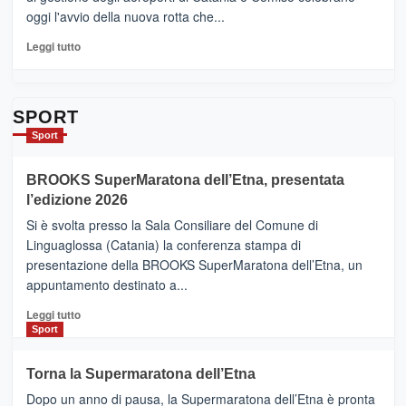
quasi….
oggi l'avvio della nuova rotta che...
pronti
per
Leggi
Leggi tutto
Contrade
di
dell’Etna
più
su
Da
SPORT
Catania
Sport
ad
Helsinki
BROOKS SuperMaratona dell’Etna, presentata
con
la
l’edizione 2026
Finnair.
Si è svolta presso la Sala Consiliare del Comune di
Al
Linguaglossa (Catania) la conferenza stampa di
via
presentazione della BROOKS SuperMaratona dell’Etna, un
i
appuntamento destinato a...
collegamenti
Leggi
Leggi tutto
di
Sport
più
su
Torna la Supermaratona dell’Etna
BROOKS
Dopo un anno di pausa, la Supermaratona dell’Etna è pronta
SuperMaratona