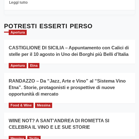
Leggi
Leggi tutto
Sicilia
di
al
più
Dente”,
su
l’
Cronoscalata
POTRESTI ESSERTI PERSO
evento
Giarre
Apertura
per
Montesalice
promuovere
Milo:
la
CASTIGLIONE DI SICILIA – Appuntamento con Calici di
per
filiera
stelle per il 10 agosto in Uno dei Borghi più Belli d’Italia
il
del
secondo
grano
anno
Apertura
Etna
duro
consecutivo
siciliano
vince
RANDAZZO – Da “Jazz, Arte e Vino” al “Sistema Vino
Franco
Etna”. Storie, protagonisti e prospettive di nuove
Caruso
opportunità di mercato
Food & Wine
Messina
WINE NOT? A SANT’ANDREA DI ROMETTA SI
CELEBRA IL VINO E LE SUE STORIE
Messina
Sicilia