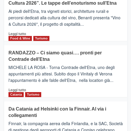
la
Cultura 2026”. Le tappe dell’enoturismo sull’Etna
SAN
Valle
DOMENICO
Ai piedi dell'Etna, tra vigneti storici, architetture rurali e
Alcantara
PALACE
percorsi dedicati alla cultura del vino, Benanti presenta "Vino
nei
TAORMINA,
& Cultura 2026", il progetto di ospitalità...
primi
UN
posti
HOTEL
Leggi
Leggi tutto
nella
FOUR
di
Food & Wine
Turismo
classifica
SEASONS
più
siciliana
PRESENTA
su
RANDAZZO – Ci siamo quasi…. pronti per
IL
VIAGRANDE
Contrade dell’Etna
NUOVO
(Ct)
SUMMER
–
MICHELE LA ROSA - Torna Contrade dell'Etna, uno degli
BOOK
Benanti
appuntamenti più attesi. Subito dopo il Vinitaly di Verona
CLUB
presenta
l'appuntamento è alle falde dell'Etna, nella location già...
“Vino
&
Leggi
Leggi tutto
Cultura
di
Catania
Turismo
2026”.
più
Le
su
Da Catania ad Helsinki con la Finnair. Al via i
tappe
RANDAZZO
collegamenti
dell’enoturismo
–
sull’Etna
Ci
Finnair, la compagnia aerea della Finlandia, e la SAC, Società
siamo
di gestione degli aeroporti di Catania e Comiso celebrano