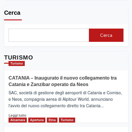
Cerca
Cerca
TURISMO
Turismo
CATANIA – Inaugurato il nuovo collegamento tra
Catania e Zanzibar operato da Neos
SAC, società di gestione degli aeroporti di Catania e Comiso,
e Neos, compagnia aerea di Alpitour World, annunciano
l'avvio del nuovo collegamento diretto tra Catania...
Leggi
Leggi tutto
di
Alcantara
Apertura
Etna
Turismo
più
su