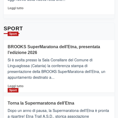
pronti
per
Leggi
Leggi tutto
Contrade
di
dell’Etna
più
su
Da
SPORT
Catania
Sport
ad
Helsinki
BROOKS SuperMaratona dell’Etna, presentata
con
la
l’edizione 2026
Finnair.
Si è svolta presso la Sala Consiliare del Comune di
Al
Linguaglossa (Catania) la conferenza stampa di
via
presentazione della BROOKS SuperMaratona dell’Etna, un
i
appuntamento destinato a...
collegamenti
Leggi
Leggi tutto
di
Sport
più
su
Torna la Supermaratona dell’Etna
BROOKS
Dopo un anno di pausa, la Supermaratona dell’Etna è pronta
SuperMaratona
dell’Etna,
a ripartire! Etna Trail A.S.D., storica associazione