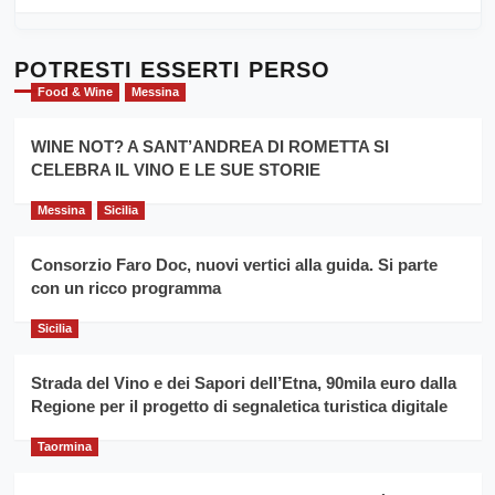
di
al
più
Dente”,
su
l’
Cronoscalata
POTRESTI ESSERTI PERSO
evento
Giarre
Food & Wine
Messina
per
Montesalice
promuovere
Milo:
la
WINE NOT? A SANT’ANDREA DI ROMETTA SI
per
filiera
CELEBRA IL VINO E LE SUE STORIE
il
del
secondo
grano
anno
Messina
Sicilia
duro
consecutivo
siciliano
vince
Consorzio Faro Doc, nuovi vertici alla guida. Si parte
Franco
con un ricco programma
Caruso
Sicilia
Strada del Vino e dei Sapori dell’Etna, 90mila euro dalla
Regione per il progetto di segnaletica turistica digitale
Taormina