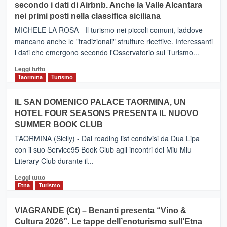
secondo i dati di Airbnb. Anche la Valle Alcantara
–
nei primi posti nella classifica siciliana
Inaugurato
il
MICHELE LA ROSA - Il turismo nei piccoli comuni, laddove
nuovo
mancano anche le "tradizionali" strutture ricettive. Interessanti
collegamento
i dati che emergono secondo l'Osservatorio sul Turismo...
tra
Catania
Leggi
Leggi tutto
e
di
Taormina
Turismo
Zanzibar
più
operato
su
IL SAN DOMENICO PALACE TAORMINA, UN
da
PIEDIMONTE
Neos
HOTEL FOUR SEASONS PRESENTA IL NUOVO
ETNEO
SUMMER BOOK CLUB
–
Meta
TAORMINA (Sicily) - Dai reading list condivisi da Dua Lipa
turistica
con il suo Service95 Book Club agli incontri del Miu Miu
privilegiata
Literary Club durante il...
secondo
i
Leggi
Leggi tutto
dati
di
Etna
Turismo
di
più
Airbnb.
su
VIAGRANDE (Ct) – Benanti presenta “Vino &
Anche
IL
la
Cultura 2026”. Le tappe dell’enoturismo sull’Etna
SAN