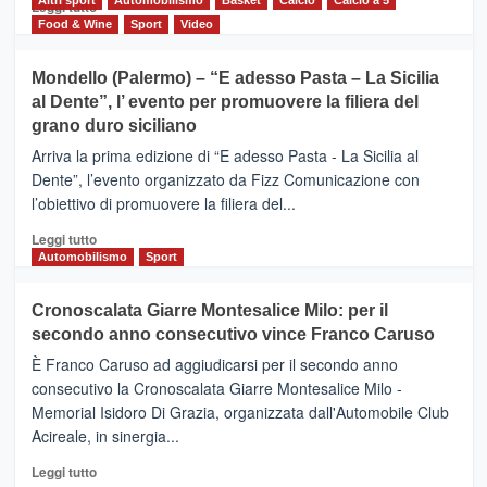
del
Leggi
Leggi tutto
territorio,
di
Food & Wine
Sport
Video
tra
più
sport
su
Mondello (Palermo) – “E adesso Pasta – La Sicilia
e
CASTIGLIONE
al Dente”, l’ evento per promuovere la filiera del
messaggi
DI
di
grano duro siciliano
SICILIA
pace
(Ct)
Arriva la prima edizione di “E adesso Pasta - La Sicilia al
–
Dente”, l’evento organizzato da Fizz Comunicazione con
Il
l’obiettivo di promuovere la filiera del...
Borgo
del
Leggi
Leggi tutto
Gusto,
di
Automobilismo
Sport
il
più
tour
su
Cronoscalata Giarre Montesalice Milo: per il
tra
Mondello
sapori
secondo anno consecutivo vince Franco Caruso
(Palermo)
e
–
È Franco Caruso ad aggiudicarsi per il secondo anno
vicoli
“E
consecutivo la Cronoscalata Giarre Montesalice Milo -
medievali
adesso
Memorial Isidoro Di Grazia, organizzata dall'Automobile Club
Pasta
Acireale, in sinergia...
–
La
Leggi
Leggi tutto
Sicilia