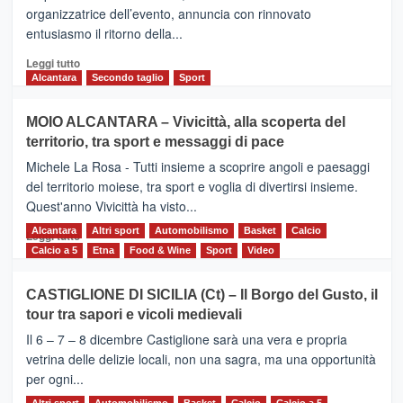
presentata
organizzatrice dell’evento, annuncia con rinnovato
l’edizione
entusiasmo il ritorno della...
2026
Leggi
Leggi tutto
di
Alcantara
Secondo taglio
Sport
più
su
MOIO ALCANTARA – Vivicittà, alla scoperta del
Torna
territorio, tra sport e messaggi di pace
la
Supermaratona
Michele La Rosa - Tutti insieme a scoprire angoli e paesaggi
dell’Etna
del territorio moiese, tra sport e voglia di divertirsi insieme.
Quest'anno Vivicittà ha visto...
Alcantara
Leggi
Altri sport
Automobilismo
Basket
Calcio
Leggi tutto
di
Calcio a 5
Etna
Food & Wine
Sport
Video
più
su
CASTIGLIONE DI SICILIA (Ct) – Il Borgo del Gusto, il
MOIO
tour tra sapori e vicoli medievali
ALCANTARA
–
Il 6 – 7 – 8 dicembre Castiglione sarà una vera e propria
Vivicittà,
vetrina delle delizie locali, non una sagra, ma una opportunità
alla
per ogni...
scoperta
Altri sport
Automobilismo
Basket
Calcio
Calcio a 5