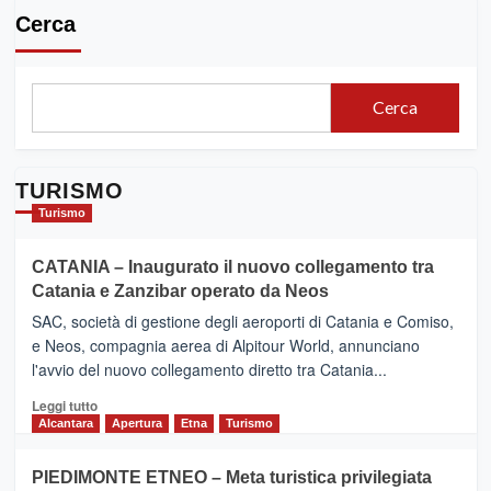
Cerca
Cerca
TURISMO
Turismo
CATANIA – Inaugurato il nuovo collegamento tra
Catania e Zanzibar operato da Neos
SAC, società di gestione degli aeroporti di Catania e Comiso,
e Neos, compagnia aerea di Alpitour World, annunciano
l'avvio del nuovo collegamento diretto tra Catania...
Leggi
Leggi tutto
di
Alcantara
Apertura
Etna
Turismo
più
su
PIEDIMONTE ETNEO – Meta turistica privilegiata
CATANIA