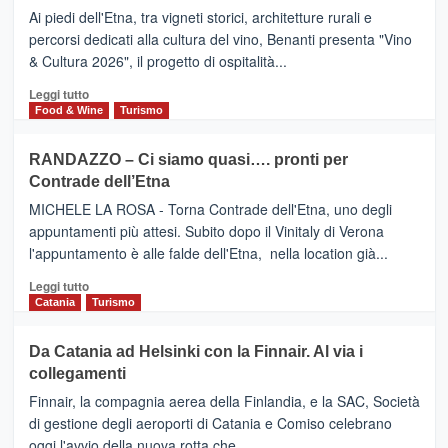
Valle
DOMENICO
Ai piedi dell'Etna, tra vigneti storici, architetture rurali e
Alcantara
PALACE
percorsi dedicati alla cultura del vino, Benanti presenta "Vino
nei
TAORMINA,
& Cultura 2026", il progetto di ospitalità...
primi
UN
posti
HOTEL
Leggi
Leggi tutto
nella
FOUR
di
Food & Wine
Turismo
classifica
SEASONS
più
siciliana
PRESENTA
su
RANDAZZO – Ci siamo quasi…. pronti per
IL
VIAGRANDE
Contrade dell’Etna
NUOVO
(Ct)
SUMMER
–
MICHELE LA ROSA - Torna Contrade dell'Etna, uno degli
BOOK
Benanti
appuntamenti più attesi. Subito dopo il Vinitaly di Verona
CLUB
presenta
l'appuntamento è alle falde dell'Etna, nella location già...
“Vino
&
Leggi
Leggi tutto
Cultura
di
Catania
Turismo
2026”.
più
Le
su
Da Catania ad Helsinki con la Finnair. Al via i
tappe
RANDAZZO
collegamenti
dell’enoturismo
–
sull’Etna
Ci
Finnair, la compagnia aerea della Finlandia, e la SAC, Società
siamo
di gestione degli aeroporti di Catania e Comiso celebrano
quasi….
oggi l'avvio della nuova rotta che...