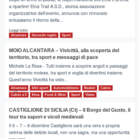
dell’Etna,
a ripartire! Etna Trail A.S.D., storica associazione
presentata
organizzatrice dell’evento, annuncia con rinnovato
l’edizione
entusiasmo il ritorno della...
2026
Leggi
Leggi tutto
di
Alcantara
Secondo taglio
Sport
più
su
MOIO ALCANTARA – Vivicittà, alla scoperta del
Torna
territorio, tra sport e messaggi di pace
la
Supermaratona
Michele La Rosa - Tutti insieme a scoprire angoli e paesaggi
dell’Etna
del territorio moiese, tra sport e voglia di divertirsi insieme.
Quest'anno Vivicittà ha visto...
Alcantara
Leggi
Altri sport
Automobilismo
Basket
Calcio
Leggi tutto
di
Calcio a 5
Etna
Food & Wine
Sport
Video
più
su
CASTIGLIONE DI SICILIA (Ct) – Il Borgo del Gusto, il
MOIO
tour tra sapori e vicoli medievali
ALCANTARA
–
Il 6 – 7 – 8 dicembre Castiglione sarà una vera e propria
Vivicittà,
vetrina delle delizie locali, non una sagra, ma una opportunità
alla
per ogni...