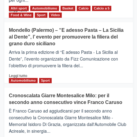
scoperta
del
Altri sport
Leggi
Automobilismo
Basket
Calcio
Calcio a 5
Leggi tutto
territorio,
di
Food & Wine
Sport
Video
tra
più
sport
su
Mondello (Palermo) – “E adesso Pasta – La Sicilia
e
CASTIGLIONE
al Dente”, l’ evento per promuovere la filiera del
messaggi
DI
di
grano duro siciliano
SICILIA
pace
(Ct)
Arriva la prima edizione di “E adesso Pasta - La Sicilia al
–
Dente”, l’evento organizzato da Fizz Comunicazione con
Il
l’obiettivo di promuovere la filiera del...
Borgo
del
Leggi
Leggi tutto
Gusto,
di
Automobilismo
Sport
il
più
tour
su
Cronoscalata Giarre Montesalice Milo: per il
tra
Mondello
sapori
secondo anno consecutivo vince Franco Caruso
(Palermo)
e
–
È Franco Caruso ad aggiudicarsi per il secondo anno
vicoli
“E
consecutivo la Cronoscalata Giarre Montesalice Milo -
medievali
adesso
Memorial Isidoro Di Grazia, organizzata dall'Automobile Club
Pasta
Acireale, in sinergia...
–