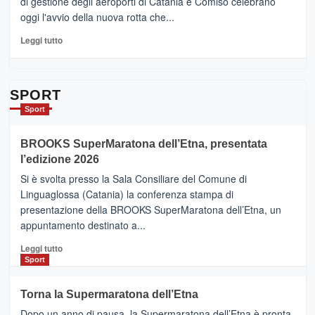
di gestione degli aeroporti di Catania e Comiso celebrano
quasi….
oggi l'avvio della nuova rotta che...
pronti
per
Leggi
Leggi tutto
Contrade
di
dell’Etna
più
su
Da
SPORT
Catania
Sport
ad
Helsinki
BROOKS SuperMaratona dell’Etna, presentata
con
la
l’edizione 2026
Finnair.
Si è svolta presso la Sala Consiliare del Comune di
Al
Linguaglossa (Catania) la conferenza stampa di
via
presentazione della BROOKS SuperMaratona dell’Etna, un
i
appuntamento destinato a...
collegamenti
Leggi
Leggi tutto
di
Sport
più
su
Torna la Supermaratona dell’Etna
BROOKS
Dopo un anno di pausa, la Supermaratona dell’Etna è pronta
SuperMaratona