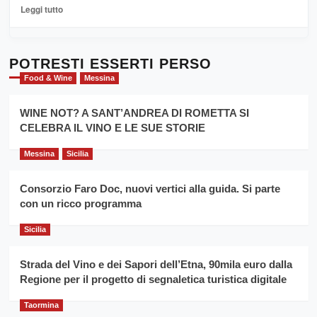
La
Leggi
Leggi tutto
Sicilia
di
al
più
Dente”,
su
l’
Cronoscalata
POTRESTI ESSERTI PERSO
evento
Giarre
Food & Wine
Messina
per
Montesalice
promuovere
Milo:
la
WINE NOT? A SANT’ANDREA DI ROMETTA SI
per
filiera
CELEBRA IL VINO E LE SUE STORIE
il
del
secondo
grano
anno
Messina
Sicilia
duro
consecutivo
siciliano
vince
Consorzio Faro Doc, nuovi vertici alla guida. Si parte
Franco
con un ricco programma
Caruso
Sicilia
Strada del Vino e dei Sapori dell’Etna, 90mila euro dalla
Regione per il progetto di segnaletica turistica digitale
Taormina