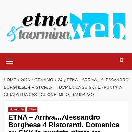
Vai
al
contenuto
Menu
principale
HOME
2026
GENNAIO
24
ETNA – ARRIVA…ALESSANDRO
BORGHESE 4 RISTORANTI. DOMENICA SU SKY LA PUNTATA
GIRATA TRA CASTIGLIONE, MILO, RANDAZZO
Apertura
Etna
ETNA – Arriva…Alessandro
Borghese 4 Ristoranti. Domenica