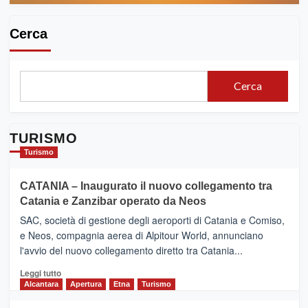
Cerca
Cerca
TURISMO
Turismo
CATANIA – Inaugurato il nuovo collegamento tra
Catania e Zanzibar operato da Neos
SAC, società di gestione degli aeroporti di Catania e Comiso,
e Neos, compagnia aerea di Alpitour World, annunciano
l'avvio del nuovo collegamento diretto tra Catania...
Leggi
Leggi tutto
di
Alcantara
Apertura
Etna
Turismo
più