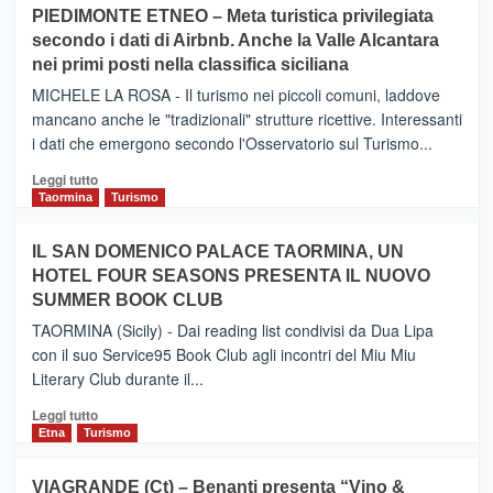
su
PIEDIMONTE ETNEO – Meta turistica privilegiata
CATANIA
secondo i dati di Airbnb. Anche la Valle Alcantara
–
nei primi posti nella classifica siciliana
Inaugurato
il
MICHELE LA ROSA - Il turismo nei piccoli comuni, laddove
nuovo
mancano anche le "tradizionali" strutture ricettive. Interessanti
collegamento
i dati che emergono secondo l'Osservatorio sul Turismo...
tra
Catania
Leggi
Leggi tutto
e
di
Taormina
Turismo
Zanzibar
più
operato
su
IL SAN DOMENICO PALACE TAORMINA, UN
da
PIEDIMONTE
Neos
HOTEL FOUR SEASONS PRESENTA IL NUOVO
ETNEO
SUMMER BOOK CLUB
–
Meta
TAORMINA (Sicily) - Dai reading list condivisi da Dua Lipa
turistica
con il suo Service95 Book Club agli incontri del Miu Miu
privilegiata
Literary Club durante il...
secondo
i
Leggi
Leggi tutto
dati
di
Etna
Turismo
di
più
Airbnb.
su
VIAGRANDE (Ct) – Benanti presenta “Vino &
Anche