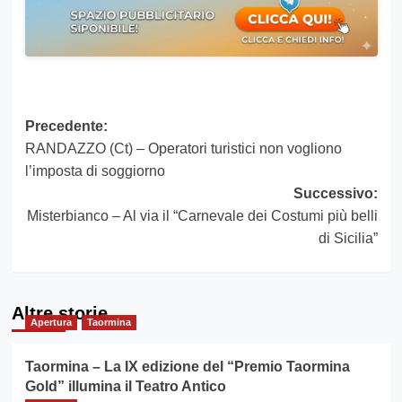
Navigazione
Precedente:
RANDAZZO (Ct) – Operatori turistici non vogliono
articolo
l’imposta di soggiorno
Successivo:
Misterbianco – Al via il “Carnevale dei Costumi più belli
di Sicilia”
Altre storie
Apertura
Taormina
Taormina – La IX edizione del “Premio Taormina
Gold” illumina il Teatro Antico