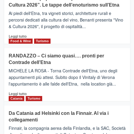
IL
la
Cultura 2026”. Le tappe dell’enoturismo sull’Etna
SAN
Valle
DOMENICO
Ai piedi dell'Etna, tra vigneti storici, architetture rurali e
Alcantara
PALACE
percorsi dedicati alla cultura del vino, Benanti presenta "Vino
nei
TAORMINA,
& Cultura 2026", il progetto di ospitalità...
primi
UN
posti
HOTEL
Leggi
Leggi tutto
nella
FOUR
di
Food & Wine
Turismo
classifica
SEASONS
più
siciliana
PRESENTA
su
RANDAZZO – Ci siamo quasi…. pronti per
IL
VIAGRANDE
Contrade dell’Etna
NUOVO
(Ct)
SUMMER
–
MICHELE LA ROSA - Torna Contrade dell'Etna, uno degli
BOOK
Benanti
appuntamenti più attesi. Subito dopo il Vinitaly di Verona
CLUB
presenta
l'appuntamento è alle falde dell'Etna, nella location già...
“Vino
&
Leggi
Leggi tutto
Cultura
di
Catania
Turismo
2026”.
più
Le
su
Da Catania ad Helsinki con la Finnair. Al via i
tappe
RANDAZZO
collegamenti
dell’enoturismo
–
sull’Etna
Ci
Finnair, la compagnia aerea della Finlandia, e la SAC, Società
siamo