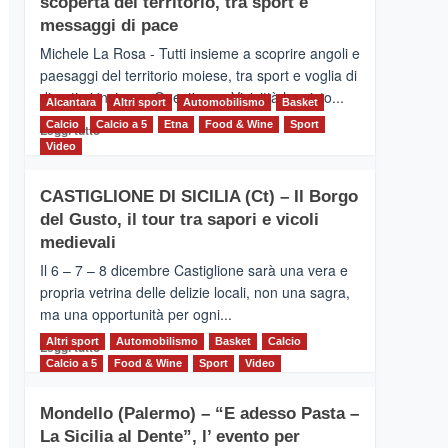
scoperta del territorio, tra sport e
la
Supermaratona
messaggi di pace
dell’Etna
Michele La Rosa - Tutti insieme a scoprire angoli e
paesaggi del territorio moiese, tra sport e voglia di
divertirsi insieme. Quest'anno Vivicittà ha visto...
Alcantara
Altri sport
Automobilismo
Basket
Calcio
Calcio a 5
Leggi
Etna
Food & Wine
Sport
Leggi tutto
di
Video
più
su
CASTIGLIONE DI SICILIA (Ct) – Il Borgo
MOIO
del Gusto, il tour tra sapori e vicoli
ALCANTARA
–
medievali
Vivicittà,
Il 6 – 7 – 8 dicembre Castiglione sarà una vera e
alla
propria vetrina delle delizie locali, non una sagra,
scoperta
ma una opportunità per ogni...
del
territorio,
Altri sport
Leggi
Automobilismo
Basket
Calcio
Leggi tutto
tra
di
Calcio a 5
Food & Wine
Sport
Video
sport
più
e
su
messaggi
Mondello (Palermo) – “E adesso Pasta –
CASTIGLIONE
di
La Sicilia al Dente”, l’ evento per
DI