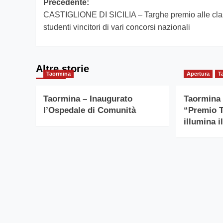
Navigazione
Precedente:
CASTIGLIONE DI SICILIA – Targhe premio alle cla
articolo
studenti vincitori di vari concorsi nazionali
Altre storie
Taormina
Apertura
T
Taormina – Inaugurato
Taormina 
l’Ospedale di Comunità
“Premio 
illumina i