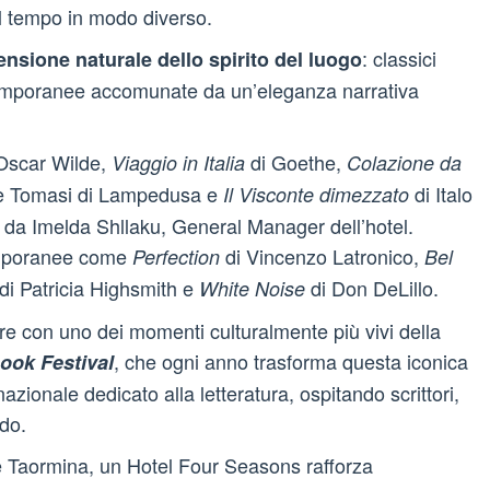
 il tempo in modo diverso.
: classici
ensione naturale dello spirito del luogo
ntemporanee accomunate da un’eleganza narrativa
Oscar Wilde,
di Goethe,
Viaggio in Italia
Colazione da
e Tomasi di Lampedusa e
di Italo
Il Visconte dimezzato
 da Imelda Shllaku, General Manager dell’hotel.
temporanee come
di Vincenzo Latronico,
Perfection
Bel
di Patricia Highsmith e
di Don DeLillo.
White Noise
re con uno dei momenti culturalmente più vivi della
, che ogni anno trasforma questa iconica
ook Festival
nazionale dedicato alla letteratura, ospitando scrittori,
ndo.
 Taormina, un Hotel Four Seasons rafforza