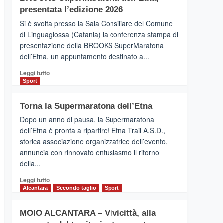
la
presentata l’edizione 2026
Finnair.
Si è svolta presso la Sala Consiliare del Comune
Al
di Linguaglossa (Catania) la conferenza stampa di
via
presentazione della BROOKS SuperMaratona
i
collegamenti
dell’Etna, un appuntamento destinato a...
Leggi
Leggi tutto
di
Sport
più
su
Torna la Supermaratona dell’Etna
BROOKS
SuperMaratona
Dopo un anno di pausa, la Supermaratona
dell’Etna,
dell’Etna è pronta a ripartire! Etna Trail A.S.D.,
presentata
storica associazione organizzatrice dell’evento,
l’edizione
annuncia con rinnovato entusiasmo il ritorno
2026
della...
Leggi
Leggi tutto
di
Alcantara
Secondo taglio
Sport
più
su
MOIO ALCANTARA – Vivicittà, alla
Torna