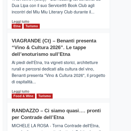
privilegiata
Dua Lipa con il suo Service95 Book Club agli
secondo
incontri del Miu Miu Literary Club durante il...
i
dati
Leggi
Leggi tutto
di
di
Etna
Turismo
Airbnb.
più
Anche
su
la
VIAGRANDE (Ct) – Benanti presenta
IL
Valle
“Vino & Cultura 2026”. Le tappe
SAN
Alcantara
DOMENICO
dell’enoturismo sull’Etna
nei
PALACE
primi
Ai piedi dell'Etna, tra vigneti storici, architetture
TAORMINA,
posti
rurali e percorsi dedicati alla cultura del vino,
UN
nella
Benanti presenta "Vino & Cultura 2026", il progetto
HOTEL
classifica
di ospitalità...
FOUR
siciliana
SEASONS
Leggi
Leggi tutto
PRESENTA
di
Food & Wine
Turismo
IL
più
NUOVO
su
SUMMER
RANDAZZO – Ci siamo quasi…. pronti
VIAGRANDE
BOOK
per Contrade dell’Etna
(Ct)
CLUB
–
MICHELE LA ROSA - Torna Contrade dell'Etna,
Benanti