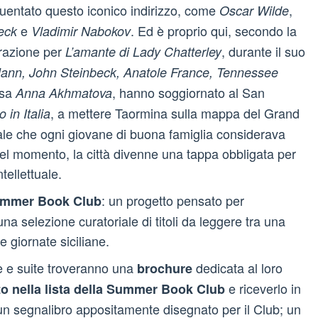
requentato questo iconico indirizzo, come
,
Oscar Wilde
e
. Ed è proprio qui, secondo la
eck
Vladimir Nabokov
razione per
, durante il suo
L’amante di Lady Chatterley
nn, John Steinbeck, Anatole France, Tennessee
ssa
, hanno soggiornato al San
Anna Akhmatova
, a mettere Taormina sulla mappa del Grand
 in Italia
le che ogni giovane di buona famiglia considerava
el momento, la città divenne una tappa obbligata per
tellettuale.
: un progetto pensato per
mmer Book Club
na selezione curatoriale di titoli da leggere tra una
e giornate siciliane.
re e suite troveranno una
dedicata al loro
brochure
e riceverlo in
to
nella lista della Summer Book Club
un segnalibro appositamente disegnato per il Club; un