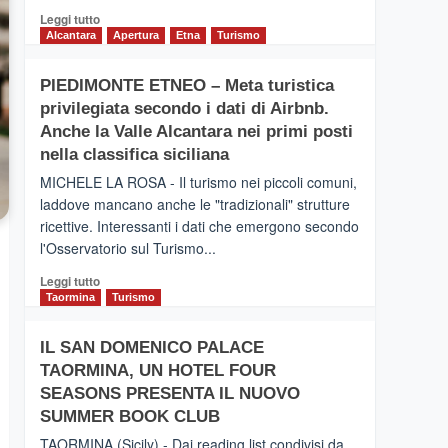
Leggi
Leggi tutto
di
Alcantara
Apertura
Etna
Turismo
più
su
PIEDIMONTE ETNEO – Meta turistica
CATANIA
privilegiata secondo i dati di Airbnb.
–
Inaugurato
Anche la Valle Alcantara nei primi posti
il
nella classifica siciliana
nuovo
MICHELE LA ROSA - Il turismo nei piccoli comuni,
collegamento
laddove mancano anche le "tradizionali" strutture
tra
ricettive. Interessanti i dati che emergono secondo
Catania
e
l'Osservatorio sul Turismo...
Zanzibar
Leggi
Leggi tutto
operato
di
Taormina
Turismo
da
più
Neos
su
IL SAN DOMENICO PALACE
PIEDIMONTE
TAORMINA, UN HOTEL FOUR
ETNEO
–
SEASONS PRESENTA IL NUOVO
Meta
SUMMER BOOK CLUB
turistica
TAORMINA (Sicily) - Dai reading list condivisi da