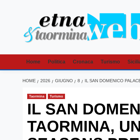
Vai
al
contenuto
Home
Politica
Cronaca
Turismo
Sicili
HOME
2026
GIUGNO
8
IL SAN DOMENICO PALAC
Taormina
Turismo
IL SAN DOME
TAORMINA, U