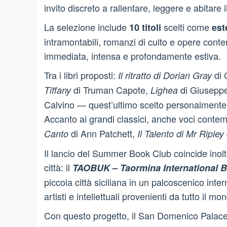
invito discreto a rallentare, leggere e abitare
La selezione include
scelti come
10 titoli
est
intramontabili, romanzi di culto e opere co
immediata, intensa e profondamente estiva.
Tra i libri proposti:
di 
Il ritratto di Dorian Gray
di Truman Capote,
di Giusepp
Tiffany
Lighea
Calvino — quest’ultimo scelto personalmente
Accanto ai grandi classici, anche voci con
di Ann Patchett,
Canto
Il Talento di Mr Ripley
Il lancio del Summer Book Club coincide inolt
città: il
TAOBUK
–
Taormina International B
piccola città siciliana in un palcoscenico inter
artisti e intellettuali provenienti da tutto il mo
Con questo progetto, il San Domenico Palace