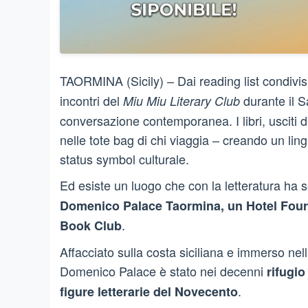
TAORMINA (Sicily) – Dai reading list condivi
incontri del
durante il S
Miu Miu Literary Club
conversazione contemporanea. I libri, usciti da
nelle tote bag di chi viaggia – creando un lin
status symbol culturale.
Ed esiste un luogo che con la letteratura ha 
Domenico Palace Taormina, un Hotel Fou
.
Book Club
Affacciato sulla costa siciliana e immerso nel
Domenico Palace è stato nei decenni
rifugi
.
figure letterarie del Novecento