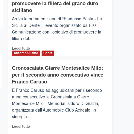
pace
SICILIA
promuovere la filiera del grano duro
(Ct)
siciliano
–
Arriva la prima edizione di “E adesso Pasta - La
Il
Sicilia al Dente”, l’evento organizzato da Fizz
Borgo
Comunicazione con l’obiettivo di promuovere la
del
Gusto,
filiera del...
il
Leggi
Leggi tutto
tour
di
Automobilismo
Sport
tra
più
sapori
su
e
Cronoscalata Giarre Montesalice Milo:
Mondello
vicoli
per il secondo anno consecutivo vince
(Palermo)
medievali
–
Franco Caruso
“E
È Franco Caruso ad aggiudicarsi per il secondo
adesso
anno consecutivo la Cronoscalata Giarre
Pasta
Montesalice Milo - Memorial Isidoro Di Grazia,
–
organizzata dall'Automobile Club Acireale, in
La
Sicilia
sinergia...
al
Leggi
Leggi tutto
Dente”,
di
l’