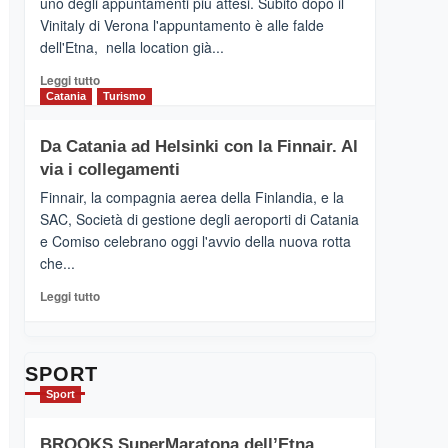
uno degli appuntamenti più attesi. Subito dopo il
presenta
Vinitaly di Verona l'appuntamento è alle falde
“Vino
dell'Etna, nella location già...
&
Cultura
Leggi
Leggi tutto
2026”.
di
Catania
Turismo
Le
più
tappe
su
Da Catania ad Helsinki con la Finnair. Al
dell’enoturismo
RANDAZZO
sull’Etna
via i collegamenti
–
Ci
Finnair, la compagnia aerea della Finlandia, e la
siamo
SAC, Società di gestione degli aeroporti di Catania
quasi….
e Comiso celebrano oggi l'avvio della nuova rotta
pronti
che...
per
Contrade
Leggi
Leggi tutto
dell’Etna
di
più
su
Da
SPORT
Catania
Sport
ad
Helsinki
BROOKS SuperMaratona dell’Etna,
con