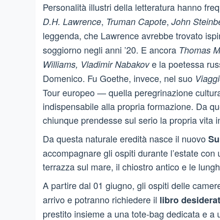
Personalità illustri della letteratura hanno f
,
,
D.H. Lawrence
Truman Capote
John Steinb
leggenda, che Lawrence avrebbe trovato ispi
soggiorno negli anni ’20. E ancora
Thomas Ma
e la poetessa ru
Williams, Vladimir Nabakov
Domenico. Fu Goethe, invece, nel suo
Viaggio
Tour europeo — quella peregrinazione cultura
indispensabile alla propria formazione. Da qu
chiunque prendesse sul serio la propria vita in
Da questa naturale eredità nasce il nuovo
Su
accompagnare gli ospiti durante l’estate con u
terrazza sul mare, il chiostro antico e le lungh
A partire dal 01 giugno, gli ospiti delle came
arrivo e potranno richiedere il
libro desidera
prestito insieme a una tote-bag dedicata e a 