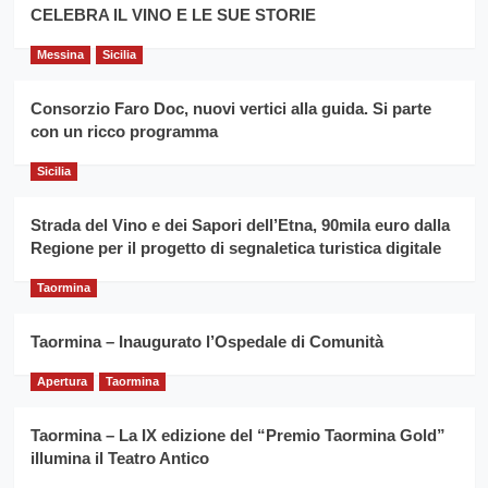
filiera
CELEBRA IL VINO E LE SUE STORIE
il
del
secondo
grano
anno
Messina
Sicilia
duro
consecutivo
siciliano
vince
Consorzio Faro Doc, nuovi vertici alla guida. Si parte
Franco
con un ricco programma
Caruso
Sicilia
Strada del Vino e dei Sapori dell’Etna, 90mila euro dalla
Regione per il progetto di segnaletica turistica digitale
Taormina
Taormina – Inaugurato l’Ospedale di Comunità
Apertura
Taormina
Taormina – La IX edizione del “Premio Taormina Gold”
illumina il Teatro Antico