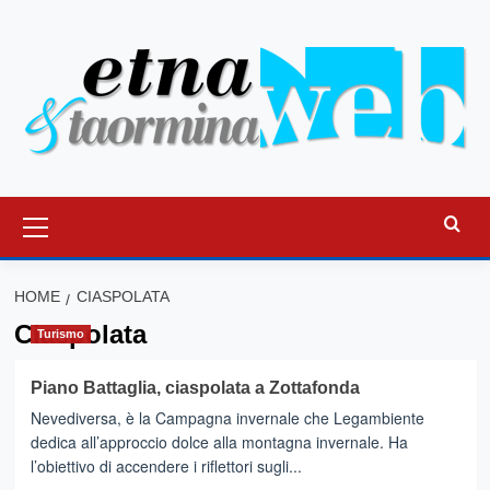
Vai
al
contenuto
Menu
principale
HOME
CIASPOLATA
Ciaspolata
Turismo
Piano Battaglia, ciaspolata a Zottafonda
Nevediversa, è la Campagna invernale che Legambiente
dedica all’approccio dolce alla montagna invernale. Ha
l’obiettivo di accendere i riflettori sugli...