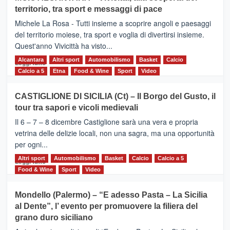
Torna
territorio, tra sport e messaggi di pace
la
Supermaratona
Michele La Rosa - Tutti insieme a scoprire angoli e paesaggi
dell’Etna
del territorio moiese, tra sport e voglia di divertirsi insieme.
Quest'anno Vivicittà ha visto...
Alcantara
Leggi
Altri sport
Automobilismo
Basket
Calcio
Leggi tutto
di
Calcio a 5
Etna
Food & Wine
Sport
Video
più
su
CASTIGLIONE DI SICILIA (Ct) – Il Borgo del Gusto, il
MOIO
tour tra sapori e vicoli medievali
ALCANTARA
–
Il 6 – 7 – 8 dicembre Castiglione sarà una vera e propria
Vivicittà,
vetrina delle delizie locali, non una sagra, ma una opportunità
alla
per ogni...
scoperta
del
Altri sport
Leggi
Automobilismo
Basket
Calcio
Calcio a 5
Leggi tutto
territorio,
di
Food & Wine
Sport
Video
tra
più
sport
su
Mondello (Palermo) – “E adesso Pasta – La Sicilia
e
CASTIGLIONE
al Dente”, l’ evento per promuovere la filiera del
messaggi
DI
di
grano duro siciliano
SICILIA
pace
(Ct)