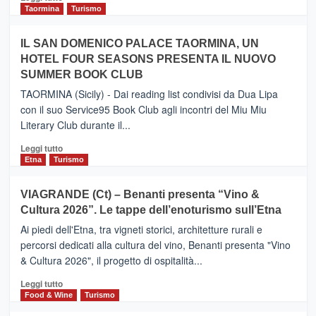
e
di
Taormina
Turismo
Zanzibar
più
operato
su
IL SAN DOMENICO PALACE TAORMINA, UN
da
PIEDIMONTE
Neos
HOTEL FOUR SEASONS PRESENTA IL NUOVO
ETNEO
SUMMER BOOK CLUB
–
Meta
TAORMINA (Sicily) - Dai reading list condivisi da Dua Lipa
turistica
con il suo Service95 Book Club agli incontri del Miu Miu
privilegiata
Literary Club durante il...
secondo
i
Leggi
Leggi tutto
dati
di
Etna
Turismo
di
più
Airbnb.
su
VIAGRANDE (Ct) – Benanti presenta “Vino &
Anche
IL
la
Cultura 2026”. Le tappe dell’enoturismo sull’Etna
SAN
Valle
DOMENICO
Ai piedi dell'Etna, tra vigneti storici, architetture rurali e
Alcantara
PALACE
percorsi dedicati alla cultura del vino, Benanti presenta "Vino
nei
TAORMINA,
& Cultura 2026", il progetto di ospitalità...
primi
UN
posti
HOTEL
Leggi
Leggi tutto
nella
FOUR
di
Food & Wine
Turismo
classifica
SEASONS
più