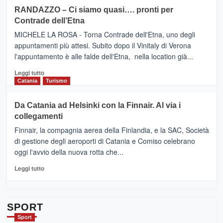
siciliana
PRESENTA
su
RANDAZZO – Ci siamo quasi…. pronti per
IL
VIAGRANDE
Contrade dell’Etna
NUOVO
(Ct)
SUMMER
–
MICHELE LA ROSA - Torna Contrade dell'Etna, uno degli
BOOK
Benanti
appuntamenti più attesi. Subito dopo il Vinitaly di Verona
CLUB
presenta
l'appuntamento è alle falde dell'Etna, nella location già...
“Vino
&
Leggi
Leggi tutto
Cultura
di
Catania
Turismo
2026”.
più
Le
su
Da Catania ad Helsinki con la Finnair. Al via i
tappe
RANDAZZO
collegamenti
dell’enoturismo
–
sull’Etna
Ci
Finnair, la compagnia aerea della Finlandia, e la SAC, Società
siamo
di gestione degli aeroporti di Catania e Comiso celebrano
quasi….
oggi l'avvio della nuova rotta che...
pronti
per
Leggi
Leggi tutto
Contrade
di
dell’Etna
più
su
Da
SPORT
Catania
Sport