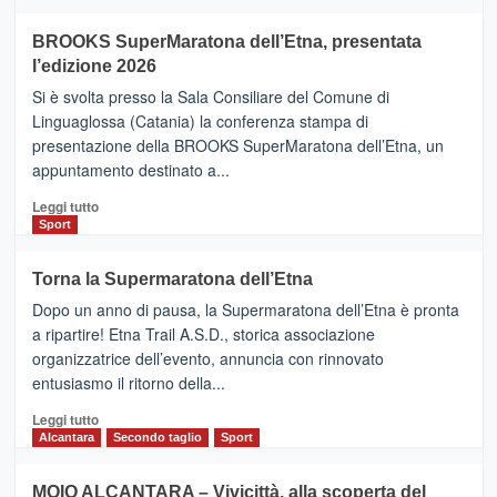
ad
Helsinki
BROOKS SuperMaratona dell’Etna, presentata
con
la
l’edizione 2026
Finnair.
Si è svolta presso la Sala Consiliare del Comune di
Al
Linguaglossa (Catania) la conferenza stampa di
via
presentazione della BROOKS SuperMaratona dell’Etna, un
i
appuntamento destinato a...
collegamenti
Leggi
Leggi tutto
di
Sport
più
su
Torna la Supermaratona dell’Etna
BROOKS
Dopo un anno di pausa, la Supermaratona dell’Etna è pronta
SuperMaratona
dell’Etna,
a ripartire! Etna Trail A.S.D., storica associazione
presentata
organizzatrice dell’evento, annuncia con rinnovato
l’edizione
entusiasmo il ritorno della...
2026
Leggi
Leggi tutto
di
Alcantara
Secondo taglio
Sport
più
su
MOIO ALCANTARA – Vivicittà, alla scoperta del