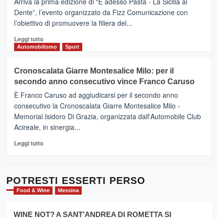
Arriva la prima edizione di “E adesso Pasta - La Sicilia al
–
Dente”, l’evento organizzato da Fizz Comunicazione con
Il
l’obiettivo di promuovere la filiera del...
Borgo
del
Leggi
Leggi tutto
Gusto,
di
Automobilismo
Sport
il
più
tour
su
Cronoscalata Giarre Montesalice Milo: per il
tra
Mondello
sapori
secondo anno consecutivo vince Franco Caruso
(Palermo)
e
–
È Franco Caruso ad aggiudicarsi per il secondo anno
vicoli
“E
consecutivo la Cronoscalata Giarre Montesalice Milo -
medievali
adesso
Memorial Isidoro Di Grazia, organizzata dall'Automobile Club
Pasta
Acireale, in sinergia...
–
La
Leggi
Leggi tutto
Sicilia
di
al
più
Dente”,
su
l’
Cronoscalata
POTRESTI ESSERTI PERSO
evento
Giarre
Food & Wine
Messina
per
Montesalice
promuovere
Milo:
la
WINE NOT? A SANT’ANDREA DI ROMETTA SI
per