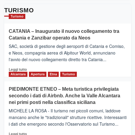
TURISMO
Turismo
CATANIA – Inaugurato il nuovo collegamento tra
Catania e Zanzibar operato da Neos
SAC, società di gestione degli aeroporti di Catania e Comiso,
e Neos, compagnia aerea di Alpitour World, annunciano
l'avvio del nuovo collegamento diretto tra Catania...
Leggi
Leggi tutto
di
Alcantara
Apertura
Etna
Turismo
più
su
PIEDIMONTE ETNEO – Meta turistica privilegiata
CATANIA
secondo i dati di Airbnb. Anche la Valle Alcantara
–
nei primi posti nella classifica siciliana
Inaugurato
il
MICHELE LA ROSA - Il turismo nei piccoli comuni, laddove
nuovo
mancano anche le "tradizionali" strutture ricettive. Interessanti
collegamento
i dati che emergono secondo l'Osservatorio sul Turismo...
tra
Catania
Leggi
Leggi tutto