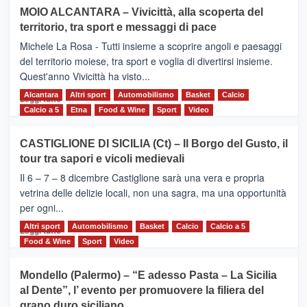
su
MOIO ALCANTARA – Vivicittà, alla scoperta del
Torna
territorio, tra sport e messaggi di pace
la
Supermaratona
Michele La Rosa - Tutti insieme a scoprire angoli e paesaggi
dell’Etna
del territorio moiese, tra sport e voglia di divertirsi insieme.
Quest'anno Vivicittà ha visto...
Alcantara
Leggi
Altri sport
Automobilismo
Basket
Calcio
Leggi tutto
di
Calcio a 5
Etna
Food & Wine
Sport
Video
più
su
CASTIGLIONE DI SICILIA (Ct) – Il Borgo del Gusto, il
MOIO
tour tra sapori e vicoli medievali
ALCANTARA
–
Il 6 – 7 – 8 dicembre Castiglione sarà una vera e propria
Vivicittà,
vetrina delle delizie locali, non una sagra, ma una opportunità
alla
per ogni...
scoperta
del
Altri sport
Leggi
Automobilismo
Basket
Calcio
Calcio a 5
Leggi tutto
territorio,
di
Food & Wine
Sport
Video
tra
più
sport
su
Mondello (Palermo) – “E adesso Pasta – La Sicilia
e
CASTIGLIONE
al Dente”, l’ evento per promuovere la filiera del
messaggi
DI
di
grano duro siciliano
SICILIA