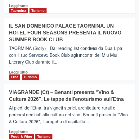
Catania
Leggi
Leggi tutto
e
di
Taormina
Turismo
Zanzibar
più
operato
su
IL SAN DOMENICO PALACE TAORMINA, UN
da
PIEDIMONTE
Neos
HOTEL FOUR SEASONS PRESENTA IL NUOVO
ETNEO
SUMMER BOOK CLUB
–
Meta
TAORMINA (Sicily) - Dai reading list condivisi da Dua Lipa
turistica
con il suo Service95 Book Club agli incontri del Miu Miu
privilegiata
Literary Club durante il...
secondo
i
Leggi
Leggi tutto
dati
di
Etna
Turismo
di
più
Airbnb.
su
VIAGRANDE (Ct) – Benanti presenta “Vino &
Anche
IL
la
Cultura 2026”. Le tappe dell’enoturismo sull’Etna
SAN
Valle
DOMENICO
Ai piedi dell'Etna, tra vigneti storici, architetture rurali e
Alcantara
PALACE
percorsi dedicati alla cultura del vino, Benanti presenta "Vino
nei
TAORMINA,
& Cultura 2026", il progetto di ospitalità...
primi
UN
posti
HOTEL
Leggi
Leggi tutto
nella
FOUR
di
Food & Wine
Turismo