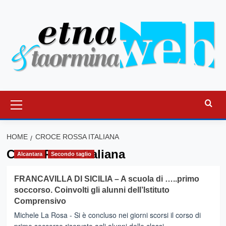
Vai
al
contenuto
Menu
principale
HOME
CROCE ROSSA ITALIANA
Croce Rossa Italiana
Alcantara
Secondo taglio
FRANCAVILLA DI SICILIA – A scuola di …..primo
soccorso. Coinvolti gli alunni dell’Istituto
Comprensivo
Michele La Rosa - Si è concluso nei giorni scorsi il corso di