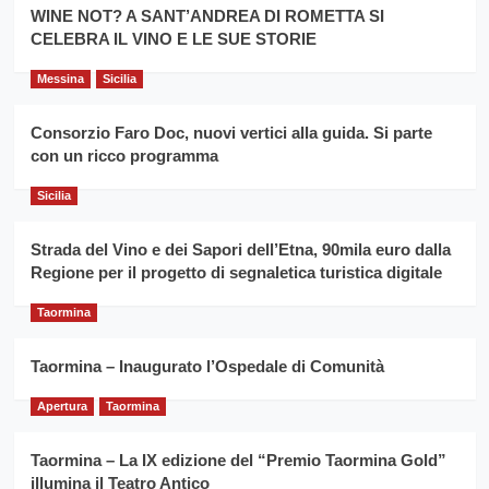
la
WINE NOT? A SANT’ANDREA DI ROMETTA SI
per
filiera
CELEBRA IL VINO E LE SUE STORIE
il
del
secondo
grano
anno
Messina
Sicilia
duro
consecutivo
siciliano
vince
Consorzio Faro Doc, nuovi vertici alla guida. Si parte
Franco
con un ricco programma
Caruso
Sicilia
Strada del Vino e dei Sapori dell’Etna, 90mila euro dalla
Regione per il progetto di segnaletica turistica digitale
Taormina
Taormina – Inaugurato l’Ospedale di Comunità
Apertura
Taormina
Taormina – La IX edizione del “Premio Taormina Gold”
illumina il Teatro Antico