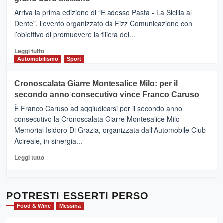
pace
(Ct)
Arriva la prima edizione di “E adesso Pasta - La Sicilia al
–
Dente”, l’evento organizzato da Fizz Comunicazione con
Il
l’obiettivo di promuovere la filiera del...
Borgo
del
Leggi
Leggi tutto
Gusto,
di
Automobilismo
Sport
il
più
tour
su
Cronoscalata Giarre Montesalice Milo: per il
tra
Mondello
sapori
secondo anno consecutivo vince Franco Caruso
(Palermo)
e
–
È Franco Caruso ad aggiudicarsi per il secondo anno
vicoli
“E
consecutivo la Cronoscalata Giarre Montesalice Milo -
medievali
adesso
Memorial Isidoro Di Grazia, organizzata dall'Automobile Club
Pasta
Acireale, in sinergia...
–
La
Leggi
Leggi tutto
Sicilia
di
al
più
Dente”,
su
l’
Cronoscalata
POTRESTI ESSERTI PERSO
evento
Giarre
Food & Wine
Messina
per
Montesalice
promuovere
Milo: