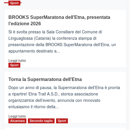
Catania
Sport
ad
Helsinki
BROOKS SuperMaratona dell’Etna, presentata
con
la
l’edizione 2026
Finnair.
Si è svolta presso la Sala Consiliare del Comune di
Al
Linguaglossa (Catania) la conferenza stampa di
via
presentazione della BROOKS SuperMaratona dell’Etna, un
i
appuntamento destinato a...
collegamenti
Leggi
Leggi tutto
di
Sport
più
su
Torna la Supermaratona dell’Etna
BROOKS
Dopo un anno di pausa, la Supermaratona dell’Etna è pronta
SuperMaratona
dell’Etna,
a ripartire! Etna Trail A.S.D., storica associazione
presentata
organizzatrice dell’evento, annuncia con rinnovato
l’edizione
entusiasmo il ritorno della...
2026
Leggi
Leggi tutto
di
Alcantara
Secondo taglio
Sport
più