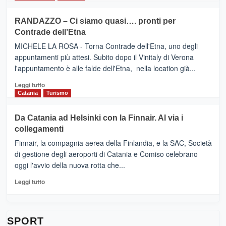
classifica
SEASONS
più
siciliana
PRESENTA
su
RANDAZZO – Ci siamo quasi…. pronti per
IL
VIAGRANDE
Contrade dell’Etna
NUOVO
(Ct)
SUMMER
–
MICHELE LA ROSA - Torna Contrade dell'Etna, uno degli
BOOK
Benanti
appuntamenti più attesi. Subito dopo il Vinitaly di Verona
CLUB
presenta
l'appuntamento è alle falde dell'Etna, nella location già...
“Vino
&
Leggi
Leggi tutto
Cultura
di
Catania
Turismo
2026”.
più
Le
su
Da Catania ad Helsinki con la Finnair. Al via i
tappe
RANDAZZO
collegamenti
dell’enoturismo
–
sull’Etna
Ci
Finnair, la compagnia aerea della Finlandia, e la SAC, Società
siamo
di gestione degli aeroporti di Catania e Comiso celebrano
quasi….
oggi l'avvio della nuova rotta che...
pronti
per
Leggi
Leggi tutto
Contrade
di
dell’Etna
più
su
Da
SPORT