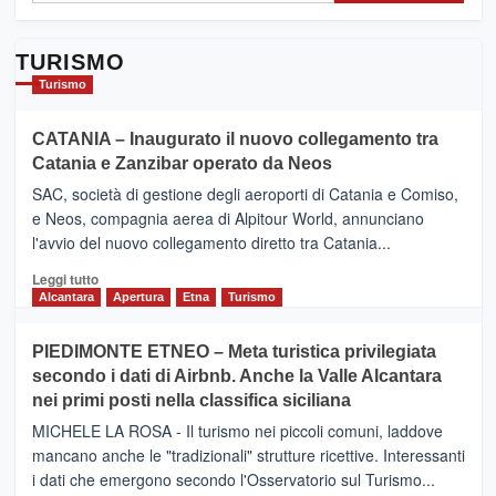
TURISMO
Turismo
CATANIA – Inaugurato il nuovo collegamento tra
Catania e Zanzibar operato da Neos
SAC, società di gestione degli aeroporti di Catania e Comiso,
e Neos, compagnia aerea di Alpitour World, annunciano
l'avvio del nuovo collegamento diretto tra Catania...
Leggi
Leggi tutto
di
Alcantara
Apertura
Etna
Turismo
più
su
PIEDIMONTE ETNEO – Meta turistica privilegiata
CATANIA
secondo i dati di Airbnb. Anche la Valle Alcantara
–
nei primi posti nella classifica siciliana
Inaugurato
il
MICHELE LA ROSA - Il turismo nei piccoli comuni, laddove
nuovo
mancano anche le "tradizionali" strutture ricettive. Interessanti
collegamento
i dati che emergono secondo l'Osservatorio sul Turismo...
tra