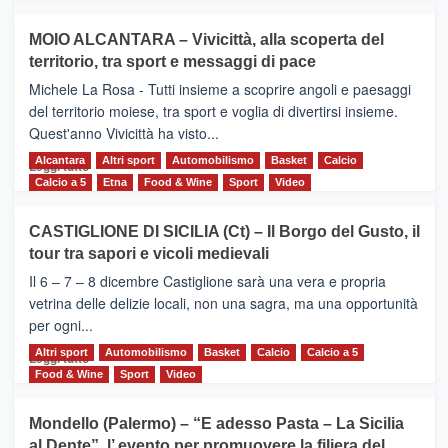
più
su
MOIO ALCANTARA – Vivicittà, alla scoperta del
Torna
territorio, tra sport e messaggi di pace
la
Supermaratona
Michele La Rosa - Tutti insieme a scoprire angoli e paesaggi
dell’Etna
del territorio moiese, tra sport e voglia di divertirsi insieme.
Quest'anno Vivicittà ha visto...
Alcantara
Leggi
Altri sport
Automobilismo
Basket
Calcio
Leggi tutto
di
Calcio a 5
Etna
Food & Wine
Sport
Video
più
su
CASTIGLIONE DI SICILIA (Ct) – Il Borgo del Gusto, il
MOIO
tour tra sapori e vicoli medievali
ALCANTARA
–
Il 6 – 7 – 8 dicembre Castiglione sarà una vera e propria
Vivicittà,
vetrina delle delizie locali, non una sagra, ma una opportunità
alla
per ogni...
scoperta
del
Altri sport
Leggi
Automobilismo
Basket
Calcio
Calcio a 5
Leggi tutto
territorio,
di
Food & Wine
Sport
Video
tra
più
sport
su
Mondello (Palermo) – “E adesso Pasta – La Sicilia
e
CASTIGLIONE
al Dente”, l’ evento per promuovere la filiera del
messaggi