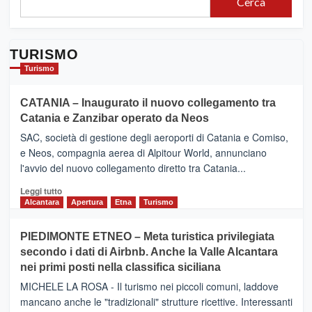
Cerca
TURISMO
Turismo
CATANIA – Inaugurato il nuovo collegamento tra
Catania e Zanzibar operato da Neos
SAC, società di gestione degli aeroporti di Catania e Comiso,
e Neos, compagnia aerea di Alpitour World, annunciano
l'avvio del nuovo collegamento diretto tra Catania...
Leggi
Leggi tutto
di
Alcantara
Apertura
Etna
Turismo
più
su
PIEDIMONTE ETNEO – Meta turistica privilegiata
CATANIA
secondo i dati di Airbnb. Anche la Valle Alcantara
–
nei primi posti nella classifica siciliana
Inaugurato
il
MICHELE LA ROSA - Il turismo nei piccoli comuni, laddove
nuovo
mancano anche le "tradizionali" strutture ricettive. Interessanti
collegamento