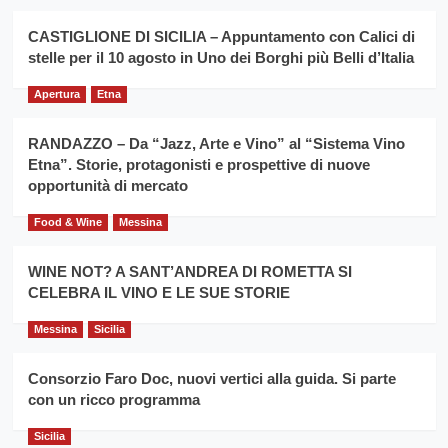
Montesalice
promuovere
Milo:
la
CASTIGLIONE DI SICILIA – Appuntamento con Calici di
per
filiera
stelle per il 10 agosto in Uno dei Borghi più Belli d’Italia
il
del
secondo
grano
anno
Apertura
Etna
duro
consecutivo
siciliano
vince
RANDAZZO – Da “Jazz, Arte e Vino” al “Sistema Vino
Franco
Etna”. Storie, protagonisti e prospettive di nuove
Caruso
opportunità di mercato
Food & Wine
Messina
WINE NOT? A SANT’ANDREA DI ROMETTA SI
CELEBRA IL VINO E LE SUE STORIE
Messina
Sicilia
Consorzio Faro Doc, nuovi vertici alla guida. Si parte
con un ricco programma
Sicilia