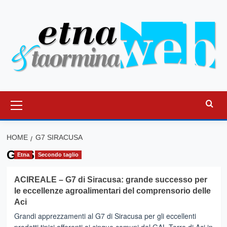
Vai
al
contenuto
Menu
principale
HOME
G7 SIRACUSA
G7 Siracusa
Etna
Secondo taglio
ACIREALE – G7 di Siracusa: grande successo per
le eccellenze agroalimentari del comprensorio delle
Aci
Grandi apprezzamenti al G7 di Siracusa per gli eccellenti