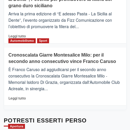
DI
di
grano duro siciliano
SICILIA
pace
(Ct)
Arriva la prima edizione di “E adesso Pasta - La Sicilia al
–
Dente”, l’evento organizzato da Fizz Comunicazione con
Il
l’obiettivo di promuovere la filiera del...
Borgo
del
Leggi
Leggi tutto
Gusto,
di
Automobilismo
Sport
il
più
tour
su
Cronoscalata Giarre Montesalice Milo: per il
tra
Mondello
sapori
secondo anno consecutivo vince Franco Caruso
(Palermo)
e
–
È Franco Caruso ad aggiudicarsi per il secondo anno
vicoli
“E
consecutivo la Cronoscalata Giarre Montesalice Milo -
medievali
adesso
Memorial Isidoro Di Grazia, organizzata dall'Automobile Club
Pasta
Acireale, in sinergia...
–
La
Leggi
Leggi tutto
Sicilia
di
al
più
Dente”,
su
l’
Cronoscalata
POTRESTI ESSERTI PERSO
evento
Giarre
Apertura
per