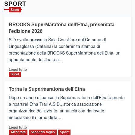
Da
SPORT
Catania
Sport
ad
Helsinki
BROOKS SuperMaratona dell’Etna, presentata
con
la
l’edizione 2026
Finnair.
Si è svolta presso la Sala Consiliare del Comune di
Al
Linguaglossa (Catania) la conferenza stampa di
via
presentazione della BROOKS SuperMaratona dell’Etna, un
i
appuntamento destinato a...
collegamenti
Leggi
Leggi tutto
di
Sport
più
su
Torna la Supermaratona dell’Etna
BROOKS
Dopo un anno di pausa, la Supermaratona dell’Etna è pronta
SuperMaratona
dell’Etna,
a ripartire! Etna Trail A.S.D., storica associazione
presentata
organizzatrice dell’evento, annuncia con rinnovato
l’edizione
entusiasmo il ritorno della...
2026
Leggi
Leggi tutto
di
Alcantara
Secondo taglio
Sport