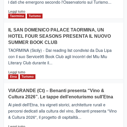
i dati che emergono secondo l'Osservatorio sul Turismo...
tra
Catania
Leggi
Leggi tutto
e
di
Taormina
Turismo
Zanzibar
più
operato
su
IL SAN DOMENICO PALACE TAORMINA, UN
da
PIEDIMONTE
Neos
HOTEL FOUR SEASONS PRESENTA IL NUOVO
ETNEO
SUMMER BOOK CLUB
–
Meta
TAORMINA (Sicily) - Dai reading list condivisi da Dua Lipa
turistica
con il suo Service95 Book Club agli incontri del Miu Miu
privilegiata
Literary Club durante il...
secondo
i
Leggi
Leggi tutto
dati
di
Etna
Turismo
di
più
Airbnb.
su
VIAGRANDE (Ct) – Benanti presenta “Vino &
Anche
IL
la
Cultura 2026”. Le tappe dell’enoturismo sull’Etna
SAN
Valle
DOMENICO
Ai piedi dell'Etna, tra vigneti storici, architetture rurali e
Alcantara
PALACE
percorsi dedicati alla cultura del vino, Benanti presenta "Vino
nei
TAORMINA,
& Cultura 2026", il progetto di ospitalità...
primi
UN
posti
HOTEL
Leggi
Leggi tutto