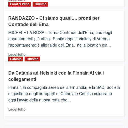
nella
FOUR
di
Food & Wine
Turismo
classifica
SEASONS
più
siciliana
PRESENTA
su
RANDAZZO – Ci siamo quasi…. pronti per
IL
VIAGRANDE
Contrade dell’Etna
NUOVO
(Ct)
SUMMER
–
MICHELE LA ROSA - Torna Contrade dell'Etna, uno degli
BOOK
Benanti
appuntamenti più attesi. Subito dopo il Vinitaly di Verona
CLUB
presenta
l'appuntamento è alle falde dell'Etna, nella location già...
“Vino
&
Leggi
Leggi tutto
Cultura
di
Catania
Turismo
2026”.
più
Le
su
Da Catania ad Helsinki con la Finnair. Al via i
tappe
RANDAZZO
collegamenti
dell’enoturismo
–
sull’Etna
Ci
Finnair, la compagnia aerea della Finlandia, e la SAC, Società
siamo
di gestione degli aeroporti di Catania e Comiso celebrano
quasi….
oggi l'avvio della nuova rotta che...
pronti
per
Leggi
Leggi tutto
Contrade
di
dell’Etna
più
su