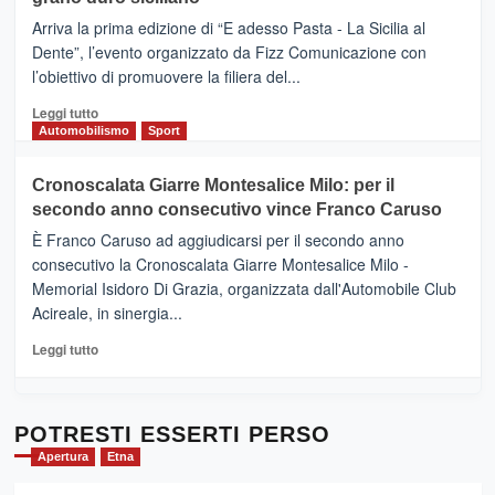
pace
(Ct)
Arriva la prima edizione di “E adesso Pasta - La Sicilia al
–
Dente”, l’evento organizzato da Fizz Comunicazione con
Il
l’obiettivo di promuovere la filiera del...
Borgo
del
Leggi
Leggi tutto
Gusto,
di
Automobilismo
Sport
il
più
tour
su
Cronoscalata Giarre Montesalice Milo: per il
tra
Mondello
sapori
secondo anno consecutivo vince Franco Caruso
(Palermo)
e
–
È Franco Caruso ad aggiudicarsi per il secondo anno
vicoli
“E
consecutivo la Cronoscalata Giarre Montesalice Milo -
medievali
adesso
Memorial Isidoro Di Grazia, organizzata dall'Automobile Club
Pasta
Acireale, in sinergia...
–
La
Leggi
Leggi tutto
Sicilia
di
al
più
Dente”,
su
l’
Cronoscalata
POTRESTI ESSERTI PERSO
evento
Giarre
Apertura
Etna
per
Montesalice
promuovere
Milo: