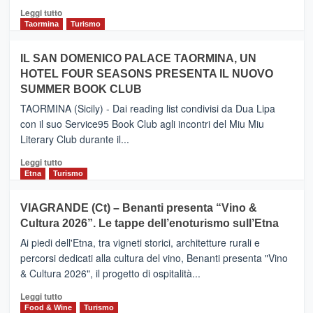
Catania
Leggi
Leggi tutto
e
di
Taormina
Turismo
Zanzibar
più
operato
su
IL SAN DOMENICO PALACE TAORMINA, UN
da
PIEDIMONTE
Neos
HOTEL FOUR SEASONS PRESENTA IL NUOVO
ETNEO
SUMMER BOOK CLUB
–
Meta
TAORMINA (Sicily) - Dai reading list condivisi da Dua Lipa
turistica
con il suo Service95 Book Club agli incontri del Miu Miu
privilegiata
Literary Club durante il...
secondo
i
Leggi
Leggi tutto
dati
di
Etna
Turismo
di
più
Airbnb.
su
VIAGRANDE (Ct) – Benanti presenta “Vino &
Anche
IL
la
Cultura 2026”. Le tappe dell’enoturismo sull’Etna
SAN
Valle
DOMENICO
Ai piedi dell'Etna, tra vigneti storici, architetture rurali e
Alcantara
PALACE
percorsi dedicati alla cultura del vino, Benanti presenta "Vino
nei
TAORMINA,
& Cultura 2026", il progetto di ospitalità...
primi
UN
posti
HOTEL
Leggi
Leggi tutto
nella
FOUR
di
Food & Wine
Turismo