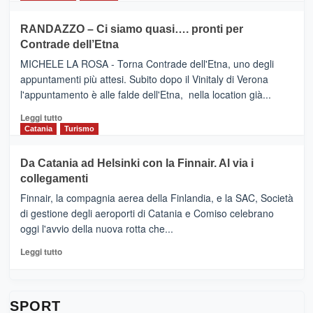
classifica
SEASONS
più
siciliana
PRESENTA
su
RANDAZZO – Ci siamo quasi…. pronti per
IL
VIAGRANDE
Contrade dell’Etna
NUOVO
(Ct)
SUMMER
–
MICHELE LA ROSA - Torna Contrade dell'Etna, uno degli
BOOK
Benanti
appuntamenti più attesi. Subito dopo il Vinitaly di Verona
CLUB
presenta
l'appuntamento è alle falde dell'Etna, nella location già...
“Vino
&
Leggi
Leggi tutto
Cultura
di
Catania
Turismo
2026”.
più
Le
su
Da Catania ad Helsinki con la Finnair. Al via i
tappe
RANDAZZO
collegamenti
dell’enoturismo
–
sull’Etna
Ci
Finnair, la compagnia aerea della Finlandia, e la SAC, Società
siamo
di gestione degli aeroporti di Catania e Comiso celebrano
quasi….
oggi l'avvio della nuova rotta che...
pronti
per
Leggi
Leggi tutto
Contrade
di
dell’Etna
più
su
Da
SPORT