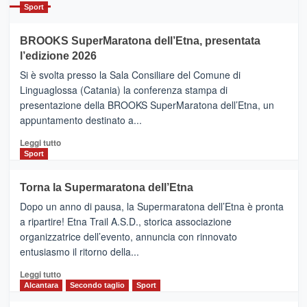
Catania
Sport
ad
Helsinki
BROOKS SuperMaratona dell’Etna, presentata
con
la
l’edizione 2026
Finnair.
Si è svolta presso la Sala Consiliare del Comune di
Al
Linguaglossa (Catania) la conferenza stampa di
via
presentazione della BROOKS SuperMaratona dell’Etna, un
i
appuntamento destinato a...
collegamenti
Leggi
Leggi tutto
di
Sport
più
su
Torna la Supermaratona dell’Etna
BROOKS
Dopo un anno di pausa, la Supermaratona dell’Etna è pronta
SuperMaratona
dell’Etna,
a ripartire! Etna Trail A.S.D., storica associazione
presentata
organizzatrice dell’evento, annuncia con rinnovato
l’edizione
entusiasmo il ritorno della...
2026
Leggi
Leggi tutto
di
Alcantara
Secondo taglio
Sport
più