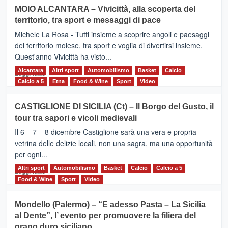
su
MOIO ALCANTARA – Vivicittà, alla scoperta del
Torna
territorio, tra sport e messaggi di pace
la
Supermaratona
Michele La Rosa - Tutti insieme a scoprire angoli e paesaggi
dell’Etna
del territorio moiese, tra sport e voglia di divertirsi insieme.
Quest'anno Vivicittà ha visto...
Alcantara
Leggi
Altri sport
Automobilismo
Basket
Calcio
Leggi tutto
di
Calcio a 5
Etna
Food & Wine
Sport
Video
più
su
CASTIGLIONE DI SICILIA (Ct) – Il Borgo del Gusto, il
MOIO
tour tra sapori e vicoli medievali
ALCANTARA
–
Il 6 – 7 – 8 dicembre Castiglione sarà una vera e propria
Vivicittà,
vetrina delle delizie locali, non una sagra, ma una opportunità
alla
per ogni...
scoperta
del
Altri sport
Leggi
Automobilismo
Basket
Calcio
Calcio a 5
Leggi tutto
territorio,
di
Food & Wine
Sport
Video
tra
più
sport
su
Mondello (Palermo) – “E adesso Pasta – La Sicilia
e
CASTIGLIONE
al Dente”, l’ evento per promuovere la filiera del
messaggi
DI
di
grano duro siciliano
SICILIA