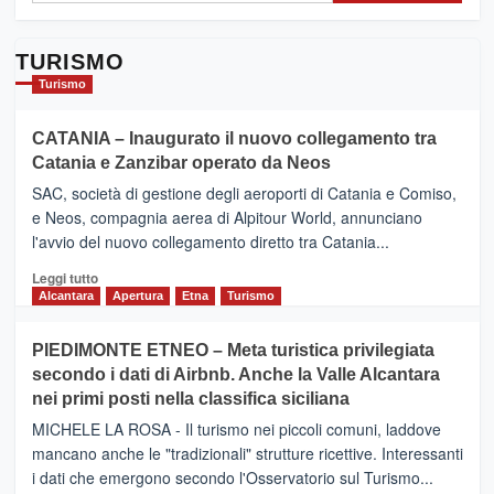
TURISMO
Turismo
CATANIA – Inaugurato il nuovo collegamento tra
Catania e Zanzibar operato da Neos
SAC, società di gestione degli aeroporti di Catania e Comiso,
e Neos, compagnia aerea di Alpitour World, annunciano
l'avvio del nuovo collegamento diretto tra Catania...
Leggi
Leggi tutto
di
Alcantara
Apertura
Etna
Turismo
più
su
PIEDIMONTE ETNEO – Meta turistica privilegiata
CATANIA
secondo i dati di Airbnb. Anche la Valle Alcantara
–
nei primi posti nella classifica siciliana
Inaugurato
il
MICHELE LA ROSA - Il turismo nei piccoli comuni, laddove
nuovo
mancano anche le "tradizionali" strutture ricettive. Interessanti
collegamento
i dati che emergono secondo l'Osservatorio sul Turismo...
tra