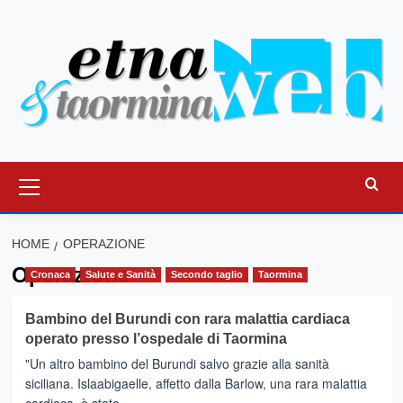
Vai
al
contenuto
Menu
principale
HOME
OPERAZIONE
Operazione
Cronaca
Salute e Sanità
Secondo taglio
Taormina
Bambino del Burundi con rara malattia cardiaca
operato presso l’ospedale di Taormina
"Un altro bambino del Burundi salvo grazie alla sanità
siciliana. Islaabigaelle, affetto dalla Barlow, una rara malattia