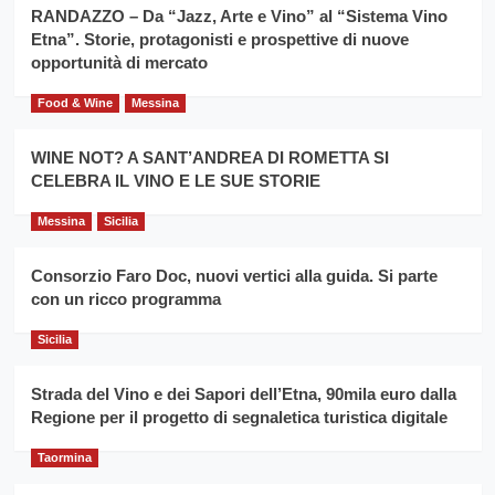
la
RANDAZZO – Da “Jazz, Arte e Vino” al “Sistema Vino
per
filiera
Etna”. Storie, protagonisti e prospettive di nuove
il
del
secondo
opportunità di mercato
grano
anno
duro
consecutivo
Food & Wine
Messina
siciliano
vince
Franco
WINE NOT? A SANT’ANDREA DI ROMETTA SI
Caruso
CELEBRA IL VINO E LE SUE STORIE
Messina
Sicilia
Consorzio Faro Doc, nuovi vertici alla guida. Si parte
con un ricco programma
Sicilia
Strada del Vino e dei Sapori dell’Etna, 90mila euro dalla
Regione per il progetto di segnaletica turistica digitale
Taormina