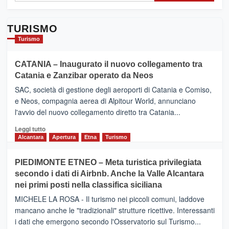
TURISMO
Turismo
CATANIA – Inaugurato il nuovo collegamento tra
Catania e Zanzibar operato da Neos
SAC, società di gestione degli aeroporti di Catania e Comiso,
e Neos, compagnia aerea di Alpitour World, annunciano
l'avvio del nuovo collegamento diretto tra Catania...
Leggi
Leggi tutto
di
Alcantara
Apertura
Etna
Turismo
più
su
PIEDIMONTE ETNEO – Meta turistica privilegiata
CATANIA
secondo i dati di Airbnb. Anche la Valle Alcantara
–
nei primi posti nella classifica siciliana
Inaugurato
il
MICHELE LA ROSA - Il turismo nei piccoli comuni, laddove
nuovo
mancano anche le "tradizionali" strutture ricettive. Interessanti
collegamento
i dati che emergono secondo l'Osservatorio sul Turismo...
tra