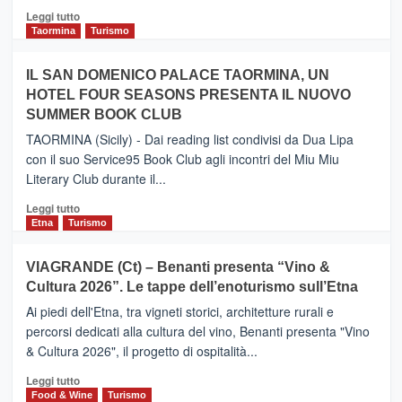
Catania
Leggi
Leggi tutto
e
di
Taormina
Turismo
Zanzibar
più
operato
su
IL SAN DOMENICO PALACE TAORMINA, UN
da
PIEDIMONTE
Neos
HOTEL FOUR SEASONS PRESENTA IL NUOVO
ETNEO
SUMMER BOOK CLUB
–
Meta
TAORMINA (Sicily) - Dai reading list condivisi da Dua Lipa
turistica
con il suo Service95 Book Club agli incontri del Miu Miu
privilegiata
Literary Club durante il...
secondo
i
Leggi
Leggi tutto
dati
di
Etna
Turismo
di
più
Airbnb.
su
VIAGRANDE (Ct) – Benanti presenta “Vino &
Anche
IL
la
Cultura 2026”. Le tappe dell’enoturismo sull’Etna
SAN
Valle
DOMENICO
Ai piedi dell'Etna, tra vigneti storici, architetture rurali e
Alcantara
PALACE
percorsi dedicati alla cultura del vino, Benanti presenta "Vino
nei
TAORMINA,
& Cultura 2026", il progetto di ospitalità...
primi
UN
posti
HOTEL
Leggi
Leggi tutto
nella
FOUR
di
Food & Wine
Turismo