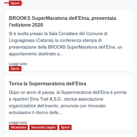
Catania
Sport
ad
Helsinki
BROOKS SuperMaratona dell’Etna, presentata
con
la
l’edizione 2026
Finnair.
Si è svolta presso la Sala Consiliare del Comune di
Al
Linguaglossa (Catania) la conferenza stampa di
via
presentazione della BROOKS SuperMaratona dell’Etna, un
i
appuntamento destinato a...
collegamenti
Leggi
Leggi tutto
di
Sport
più
su
Torna la Supermaratona dell’Etna
BROOKS
Dopo un anno di pausa, la Supermaratona dell’Etna è pronta
SuperMaratona
dell’Etna,
a ripartire! Etna Trail A.S.D., storica associazione
presentata
organizzatrice dell’evento, annuncia con rinnovato
l’edizione
entusiasmo il ritorno della...
2026
Leggi
Leggi tutto
di
Alcantara
Secondo taglio
Sport
più