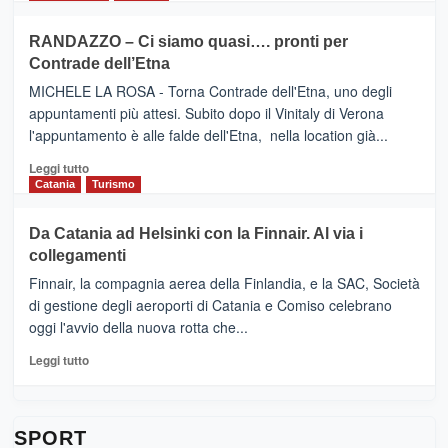
classifica
SEASONS
più
siciliana
PRESENTA
su
RANDAZZO – Ci siamo quasi…. pronti per
IL
VIAGRANDE
Contrade dell’Etna
NUOVO
(Ct)
SUMMER
–
MICHELE LA ROSA - Torna Contrade dell'Etna, uno degli
BOOK
Benanti
appuntamenti più attesi. Subito dopo il Vinitaly di Verona
CLUB
presenta
l'appuntamento è alle falde dell'Etna, nella location già...
“Vino
&
Leggi
Leggi tutto
Cultura
di
Catania
Turismo
2026”.
più
Le
su
Da Catania ad Helsinki con la Finnair. Al via i
tappe
RANDAZZO
collegamenti
dell’enoturismo
–
sull’Etna
Ci
Finnair, la compagnia aerea della Finlandia, e la SAC, Società
siamo
di gestione degli aeroporti di Catania e Comiso celebrano
quasi….
oggi l'avvio della nuova rotta che...
pronti
per
Leggi
Leggi tutto
Contrade
di
dell’Etna
più
su
Da
SPORT