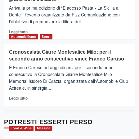
pace
(Ct)
Arriva la prima edizione di “E adesso Pasta - La Sicilia al
–
Dente”, l’evento organizzato da Fizz Comunicazione con
Il
l’obiettivo di promuovere la filiera del...
Borgo
del
Leggi
Leggi tutto
Gusto,
di
Automobilismo
Sport
il
più
tour
su
Cronoscalata Giarre Montesalice Milo: per il
tra
Mondello
sapori
secondo anno consecutivo vince Franco Caruso
(Palermo)
e
–
È Franco Caruso ad aggiudicarsi per il secondo anno
vicoli
“E
consecutivo la Cronoscalata Giarre Montesalice Milo -
medievali
adesso
Memorial Isidoro Di Grazia, organizzata dall'Automobile Club
Pasta
Acireale, in sinergia...
–
La
Leggi
Leggi tutto
Sicilia
di
al
più
Dente”,
su
l’
Cronoscalata
POTRESTI ESSERTI PERSO
evento
Giarre
Food & Wine
Messina
per
Montesalice
promuovere
Milo: