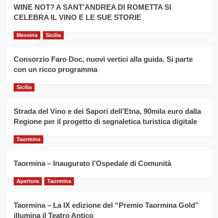
la
WINE NOT? A SANT’ANDREA DI ROMETTA SI
per
filiera
CELEBRA IL VINO E LE SUE STORIE
il
del
secondo
grano
anno
Messina
Sicilia
duro
consecutivo
siciliano
vince
Consorzio Faro Doc, nuovi vertici alla guida. Si parte
Franco
con un ricco programma
Caruso
Sicilia
Strada del Vino e dei Sapori dell’Etna, 90mila euro dalla
Regione per il progetto di segnaletica turistica digitale
Taormina
Taormina – Inaugurato l’Ospedale di Comunità
Apertura
Taormina
Taormina – La IX edizione del “Premio Taormina Gold”
illumina il Teatro Antico