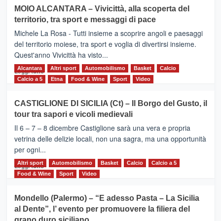
su
MOIO ALCANTARA – Vivicittà, alla scoperta del
Torna
territorio, tra sport e messaggi di pace
la
Supermaratona
Michele La Rosa - Tutti insieme a scoprire angoli e paesaggi
dell’Etna
del territorio moiese, tra sport e voglia di divertirsi insieme.
Quest'anno Vivicittà ha visto...
Alcantara
Leggi
Altri sport
Automobilismo
Basket
Calcio
Leggi tutto
di
Calcio a 5
Etna
Food & Wine
Sport
Video
più
su
CASTIGLIONE DI SICILIA (Ct) – Il Borgo del Gusto, il
MOIO
tour tra sapori e vicoli medievali
ALCANTARA
–
Il 6 – 7 – 8 dicembre Castiglione sarà una vera e propria
Vivicittà,
vetrina delle delizie locali, non una sagra, ma una opportunità
alla
per ogni...
scoperta
del
Altri sport
Leggi
Automobilismo
Basket
Calcio
Calcio a 5
Leggi tutto
territorio,
di
Food & Wine
Sport
Video
tra
più
sport
su
Mondello (Palermo) – “E adesso Pasta – La Sicilia
e
CASTIGLIONE
al Dente”, l’ evento per promuovere la filiera del
messaggi
DI
di
grano duro siciliano
SICILIA