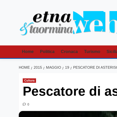
Vai
al
contenuto
Home
Politica
Cronaca
Turismo
Sicili
HOME
2015
MAGGIO
19
PESCATORE DI ASTERISCH
Cultura
Pescatore di as
0