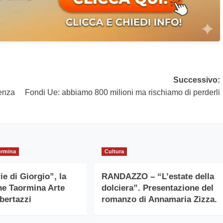
Successivo:
renza
Fondi Ue: abbiamo 800 milioni ma rischiamo di perderli
ormina
Cultura
e di Giorgio”, la
RANDAZZO – “L’estate della
e Taormina Arte
dolciera”. Presentazione del
lbertazzi
romanzo di Annamaria Zizza.