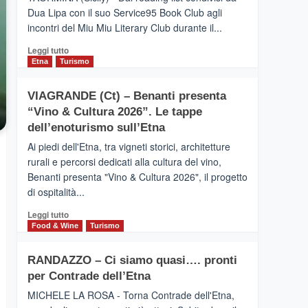
privilegiata
Dua Lipa con il suo Service95 Book Club agli
secondo
incontri del Miu Miu Literary Club durante il...
i
dati
Leggi
Leggi tutto
di
di
Etna
Turismo
Airbnb.
più
Anche
su
la
VIAGRANDE (Ct) – Benanti presenta
IL
Valle
“Vino & Cultura 2026”. Le tappe
SAN
Alcantara
DOMENICO
dell’enoturismo sull’Etna
nei
PALACE
primi
Ai piedi dell'Etna, tra vigneti storici, architetture
TAORMINA,
posti
rurali e percorsi dedicati alla cultura del vino,
UN
nella
Benanti presenta "Vino & Cultura 2026", il progetto
HOTEL
classifica
di ospitalità...
FOUR
siciliana
SEASONS
Leggi
Leggi tutto
PRESENTA
di
Food & Wine
Turismo
IL
più
NUOVO
su
SUMMER
RANDAZZO – Ci siamo quasi…. pronti
VIAGRANDE
BOOK
per Contrade dell’Etna
(Ct)
CLUB
–
MICHELE LA ROSA - Torna Contrade dell'Etna,
Benanti