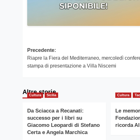
Navigazione
Precedente:
Riapre la Fiera del Mediterraneo, mercoledì confe
articolo
stampa di presentazione a Villa Niscemi
Altre storie
Cultura
Sicilia
Cultura
Ta
Da Sciacca a Recanati:
Le memori
successo per i libri su
Fondazion
Giacomo Leopardi di Stefano
ricorda A
Certa e Angela Marchica