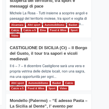
scoperta del territorio, tra sport e
la
Supermaratona
messaggi di pace
dell’Etna
Michele La Rosa - Tutti insieme a scoprire angoli e
paesaggi del territorio moiese, tra sport e voglia di
divertirsi insieme. Quest'anno Vivicittà ha visto...
Alcantara
Altri sport
Automobilismo
Basket
Calcio
Calcio a 5
Leggi
Etna
Food & Wine
Sport
Leggi tutto
di
Video
più
su
CASTIGLIONE DI SICILIA (Ct) – Il Borgo
MOIO
del Gusto, il tour tra sapori e vicoli
ALCANTARA
–
medievali
Vivicittà,
Il 6 – 7 – 8 dicembre Castiglione sarà una vera e
alla
propria vetrina delle delizie locali, non una sagra,
scoperta
ma una opportunità per ogni...
del
territorio,
Altri sport
Leggi
Automobilismo
Basket
Calcio
Leggi tutto
tra
di
Calcio a 5
Food & Wine
Sport
Video
sport
più
e
su
messaggi
Mondello (Palermo) – “E adesso Pasta –
CASTIGLIONE
di
La Sicilia al Dente”, l’ evento per
DI