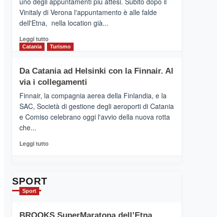
uno degli appuntamenti più attesi. Subito dopo il
presenta
Vinitaly di Verona l'appuntamento è alle falde
“Vino
dell'Etna, nella location già...
&
Cultura
Leggi
Leggi tutto
2026”.
di
Catania
Turismo
Le
più
tappe
su
Da Catania ad Helsinki con la Finnair. Al
dell’enoturismo
RANDAZZO
sull’Etna
via i collegamenti
–
Ci
Finnair, la compagnia aerea della Finlandia, e la
siamo
SAC, Società di gestione degli aeroporti di Catania
quasi….
e Comiso celebrano oggi l'avvio della nuova rotta
pronti
che...
per
Contrade
Leggi
Leggi tutto
dell’Etna
di
più
su
Da
SPORT
Catania
Sport
ad
Helsinki
BROOKS SuperMaratona dell’Etna,
con