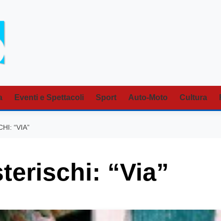
a
Eventi e Spettacoli
Sport
Auto-Moto
Cultura
I: “VIA”
terischi: “Via”