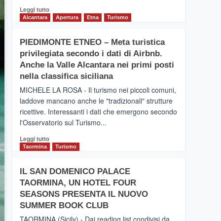
Leggi
Leggi tutto
di
Alcantara
Apertura
Etna
Turismo
più
su
PIEDIMONTE ETNEO – Meta turistica
CATANIA
privilegiata secondo i dati di Airbnb.
–
Inaugurato
Anche la Valle Alcantara nei primi posti
il
nella classifica siciliana
nuovo
MICHELE LA ROSA - Il turismo nei piccoli comuni,
collegamento
laddove mancano anche le "tradizionali" strutture
tra
ricettive. Interessanti i dati che emergono secondo
Catania
e
l'Osservatorio sul Turismo...
Zanzibar
Leggi
Leggi tutto
operato
di
Taormina
Turismo
da
più
Neos
su
IL SAN DOMENICO PALACE
PIEDIMONTE
TAORMINA, UN HOTEL FOUR
ETNEO
–
SEASONS PRESENTA IL NUOVO
Meta
SUMMER BOOK CLUB
turistica
TAORMINA (Sicily) - Dai reading list condivisi da