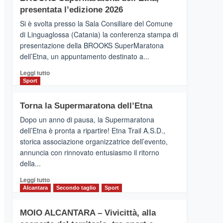
la
presentata l’edizione 2026
Finnair.
Si è svolta presso la Sala Consiliare del Comune
Al
di Linguaglossa (Catania) la conferenza stampa di
via
presentazione della BROOKS SuperMaratona
i
collegamenti
dell’Etna, un appuntamento destinato a...
Leggi
Leggi tutto
di
Sport
più
su
Torna la Supermaratona dell’Etna
BROOKS
SuperMaratona
Dopo un anno di pausa, la Supermaratona
dell’Etna,
dell’Etna è pronta a ripartire! Etna Trail A.S.D.,
presentata
storica associazione organizzatrice dell’evento,
l’edizione
annuncia con rinnovato entusiasmo il ritorno
2026
della...
Leggi
Leggi tutto
di
Alcantara
Secondo taglio
Sport
più
su
MOIO ALCANTARA – Vivicittà, alla
Torna