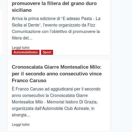
pace
SICILIA
promuovere la filiera del grano duro
(Ct)
siciliano
–
Arriva la prima edizione di “E adesso Pasta - La
Il
Sicilia al Dente”, l’evento organizzato da Fizz
Borgo
Comunicazione con l’obiettivo di promuovere la
del
Gusto,
filiera del...
il
Leggi
Leggi tutto
tour
di
Automobilismo
Sport
tra
più
sapori
su
e
Cronoscalata Giarre Montesalice Milo:
Mondello
vicoli
per il secondo anno consecutivo vince
(Palermo)
medievali
–
Franco Caruso
“E
È Franco Caruso ad aggiudicarsi per il secondo
adesso
anno consecutivo la Cronoscalata Giarre
Pasta
Montesalice Milo - Memorial Isidoro Di Grazia,
–
organizzata dall'Automobile Club Acireale, in
La
Sicilia
sinergia...
al
Leggi
Leggi tutto
Dente”,
di
l’