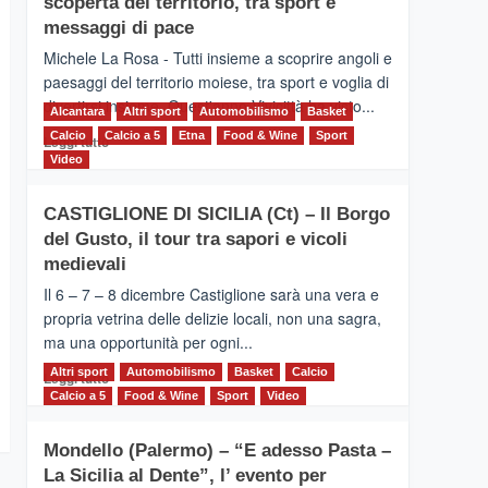
scoperta del territorio, tra sport e
la
Supermaratona
messaggi di pace
dell’Etna
Michele La Rosa - Tutti insieme a scoprire angoli e
paesaggi del territorio moiese, tra sport e voglia di
divertirsi insieme. Quest'anno Vivicittà ha visto...
Alcantara
Altri sport
Automobilismo
Basket
Calcio
Calcio a 5
Leggi
Etna
Food & Wine
Sport
Leggi tutto
di
Video
più
su
CASTIGLIONE DI SICILIA (Ct) – Il Borgo
MOIO
del Gusto, il tour tra sapori e vicoli
ALCANTARA
–
medievali
Vivicittà,
Il 6 – 7 – 8 dicembre Castiglione sarà una vera e
alla
propria vetrina delle delizie locali, non una sagra,
scoperta
ma una opportunità per ogni...
del
territorio,
Altri sport
Leggi
Automobilismo
Basket
Calcio
Leggi tutto
tra
di
Calcio a 5
Food & Wine
Sport
Video
sport
più
e
su
messaggi
Mondello (Palermo) – “E adesso Pasta –
CASTIGLIONE
di
La Sicilia al Dente”, l’ evento per
DI