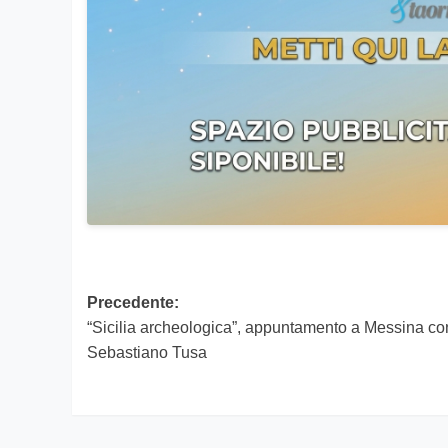
Navigazione
Precedente:
“Sicilia archeologica”, appuntamento a Messina co
articolo
Sebastiano Tusa