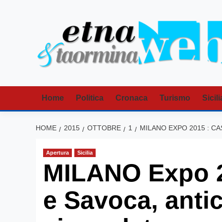
Vai
al
contenuto
Home
Politica
Cronaca
Turismo
Sicili
HOME
2015
OTTOBRE
1
MILANO EXPO 2015 : CA
Apertura
Sicilia
MILANO Expo 2
e Savoca, antich