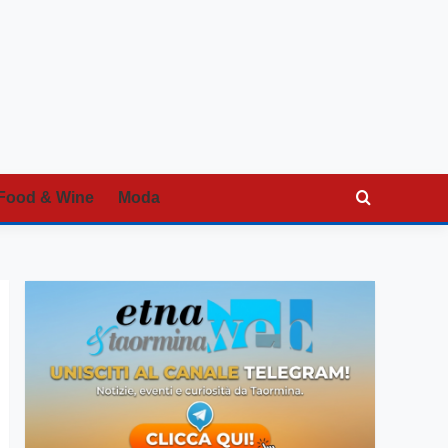
Food & Wine
Moda
…