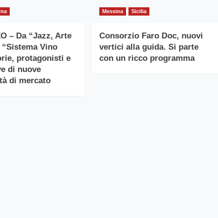
tna
Messina
Sicilia
 – Da “Jazz, Arte
Consorzio Faro Doc, nuovi
l “Sistema Vino
vertici alla guida. Si parte
rie, protagonisti e
con un ricco programma
ve di nuove
tà di mercato