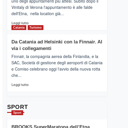
uno degli appuntamenti più attesi. Subito dopo il
presenta
Vinitaly di Verona l'appuntamento è alle falde
“Vino
dell'Etna, nella location già...
&
Cultura
Leggi
Leggi tutto
2026”.
di
Catania
Turismo
Le
più
tappe
su
Da Catania ad Helsinki con la Finnair. Al
dell’enoturismo
RANDAZZO
sull’Etna
via i collegamenti
–
Ci
Finnair, la compagnia aerea della Finlandia, e la
siamo
SAC, Società di gestione degli aeroporti di Catania
quasi….
e Comiso celebrano oggi l'avvio della nuova rotta
pronti
che...
per
Contrade
Leggi
Leggi tutto
dell’Etna
di
più
su
Da
SPORT
Catania
Sport
ad
Helsinki
BROOKS SuperMaratona dell’Etna,
con