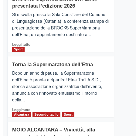
la
presentata l’edizione 2026
Finnair.
Si è svolta presso la Sala Consiliare del Comune
Al
di Linguaglossa (Catania) la conferenza stampa di
via
presentazione della BROOKS SuperMaratona
i
collegamenti
dell’Etna, un appuntamento destinato a...
Leggi
Leggi tutto
di
Sport
più
su
Torna la Supermaratona dell’Etna
BROOKS
SuperMaratona
Dopo un anno di pausa, la Supermaratona
dell’Etna,
dell’Etna è pronta a ripartire! Etna Trail A.S.D.,
presentata
storica associazione organizzatrice dell’evento,
l’edizione
annuncia con rinnovato entusiasmo il ritorno
2026
della...
Leggi
Leggi tutto
di
Alcantara
Secondo taglio
Sport
più
su
MOIO ALCANTARA – Vivicittà, alla
Torna