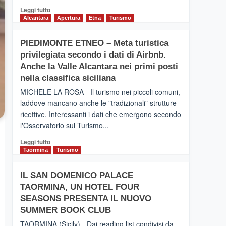
Leggi
Leggi tutto
di
Alcantara
Apertura
Etna
Turismo
più
su
PIEDIMONTE ETNEO – Meta turistica
CATANIA
privilegiata secondo i dati di Airbnb.
–
Inaugurato
Anche la Valle Alcantara nei primi posti
il
nella classifica siciliana
nuovo
MICHELE LA ROSA - Il turismo nei piccoli comuni,
collegamento
laddove mancano anche le "tradizionali" strutture
tra
ricettive. Interessanti i dati che emergono secondo
Catania
e
l'Osservatorio sul Turismo...
Zanzibar
Leggi
Leggi tutto
operato
di
Taormina
Turismo
da
più
Neos
su
IL SAN DOMENICO PALACE
PIEDIMONTE
TAORMINA, UN HOTEL FOUR
ETNEO
–
SEASONS PRESENTA IL NUOVO
Meta
SUMMER BOOK CLUB
turistica
TAORMINA (Sicily) - Dai reading list condivisi da