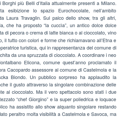
Borghi più Belli d’Italia attualmente presenti a Milano.
ta esibizione lo spazio Eurochocolate, nell’ambito
da Laura Travaglin. Sul palco dello show, tra gli altri,
la, che ha proposto “la cuccìa”, un antico dolce dolce
tta di pecora o crema di latte bianca o al cioccolato, vino
o, il tutto con colori e forme che richiamavano all’Etna e
operatrice turistica, qui in rappresentanza del comune di
chita da una spruzzata di cioccolato. A coordinare i neo
i Montalbano Elicona, comune quest’anno proclamato il
eonora Cacopardo assessore al comune di Castelmola e la
ka Biondo. Un pubblico sorpreso ha applaudito la
he il gusto attraverso la singolare combinazione delle
ante al cioccolato. Ma il vero spettacolo sono stati i due
ttezzato “chef Giorgino” e la super poliedrica e loquace
lico ha assistito allo show alquanto singolare restando
 dato peraltro molta visibilità a Castelmola e Savoca, ma