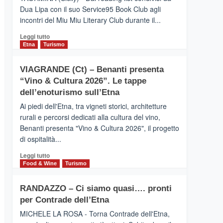
privilegiata
Dua Lipa con il suo Service95 Book Club agli
secondo
incontri del Miu Miu Literary Club durante il...
i
dati
Leggi
Leggi tutto
di
di
Etna
Turismo
Airbnb.
più
Anche
su
la
VIAGRANDE (Ct) – Benanti presenta
IL
Valle
“Vino & Cultura 2026”. Le tappe
SAN
Alcantara
DOMENICO
dell’enoturismo sull’Etna
nei
PALACE
primi
Ai piedi dell'Etna, tra vigneti storici, architetture
TAORMINA,
posti
rurali e percorsi dedicati alla cultura del vino,
UN
nella
Benanti presenta "Vino & Cultura 2026", il progetto
HOTEL
classifica
di ospitalità...
FOUR
siciliana
SEASONS
Leggi
Leggi tutto
PRESENTA
di
Food & Wine
Turismo
IL
più
NUOVO
su
SUMMER
RANDAZZO – Ci siamo quasi…. pronti
VIAGRANDE
BOOK
per Contrade dell’Etna
(Ct)
CLUB
–
MICHELE LA ROSA - Torna Contrade dell'Etna,
Benanti