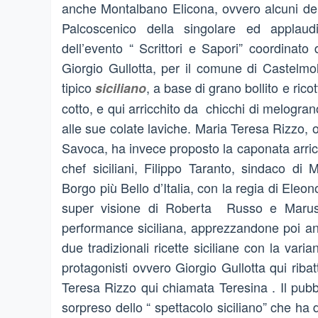
anche Montalbano Elicona, ovvero alcuni dei 
Palcoscenico della singolare ed applaudi
dell’evento “ Scrittori e Sapori” coordinato 
Giorgio Gullotta, per il comune di Castelmo
tipico
, a base di grano bollito e rico
siciliano
cotto, e qui arricchito da chicchi di melogran
alle sue colate laviche. Maria Teresa Rizzo, 
Savoca, ha invece proposto la caponata arric
chef siciliani, Filippo Taranto, sindaco d
Borgo più Bello d’Italia, con la regia di El
super visione di Roberta Russo e Marusc
performance siciliana, apprezzandone poi anc
due tradizionali ricette siciliane con la vari
protagonisti ovvero Giorgio Gullotta qui riba
Teresa Rizzo qui chiamata Teresina . Il pubb
sorpreso dello “ spettacolo siciliano” che ha