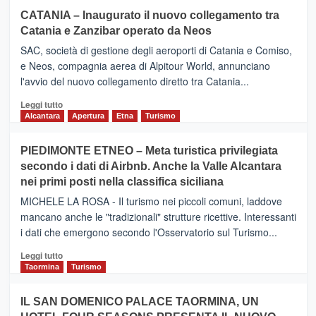
CATANIA – Inaugurato il nuovo collegamento tra
Catania e Zanzibar operato da Neos
SAC, società di gestione degli aeroporti di Catania e Comiso,
e Neos, compagnia aerea di Alpitour World, annunciano
l'avvio del nuovo collegamento diretto tra Catania...
Leggi
Leggi tutto
di
Alcantara
Apertura
Etna
Turismo
più
su
PIEDIMONTE ETNEO – Meta turistica privilegiata
CATANIA
secondo i dati di Airbnb. Anche la Valle Alcantara
–
nei primi posti nella classifica siciliana
Inaugurato
il
MICHELE LA ROSA - Il turismo nei piccoli comuni, laddove
nuovo
mancano anche le "tradizionali" strutture ricettive. Interessanti
collegamento
i dati che emergono secondo l'Osservatorio sul Turismo...
tra
Catania
Leggi
Leggi tutto
e
di
Taormina
Turismo
Zanzibar
più
operato
su
IL SAN DOMENICO PALACE TAORMINA, UN
da
PIEDIMONTE