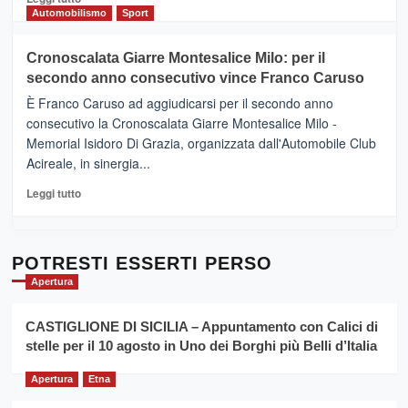
Gusto,
di
Automobilismo
Sport
il
più
tour
su
Cronoscalata Giarre Montesalice Milo: per il
tra
Mondello
sapori
secondo anno consecutivo vince Franco Caruso
(Palermo)
e
–
È Franco Caruso ad aggiudicarsi per il secondo anno
vicoli
“E
consecutivo la Cronoscalata Giarre Montesalice Milo -
medievali
adesso
Memorial Isidoro Di Grazia, organizzata dall'Automobile Club
Pasta
Acireale, in sinergia...
–
La
Leggi
Leggi tutto
Sicilia
di
al
più
Dente”,
su
l’
Cronoscalata
POTRESTI ESSERTI PERSO
evento
Giarre
Apertura
per
Montesalice
promuovere
Milo:
la
CASTIGLIONE DI SICILIA – Appuntamento con Calici di
per
filiera
stelle per il 10 agosto in Uno dei Borghi più Belli d’Italia
il
del
secondo
grano
anno
Apertura
Etna
duro
consecutivo