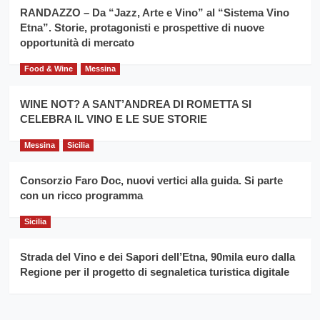
siciliano
vince
RANDAZZO – Da “Jazz, Arte e Vino” al “Sistema Vino
Franco
Etna”. Storie, protagonisti e prospettive di nuove
Caruso
opportunità di mercato
Food & Wine
Messina
WINE NOT? A SANT’ANDREA DI ROMETTA SI
CELEBRA IL VINO E LE SUE STORIE
Messina
Sicilia
Consorzio Faro Doc, nuovi vertici alla guida. Si parte
con un ricco programma
Sicilia
Strada del Vino e dei Sapori dell’Etna, 90mila euro dalla
Regione per il progetto di segnaletica turistica digitale