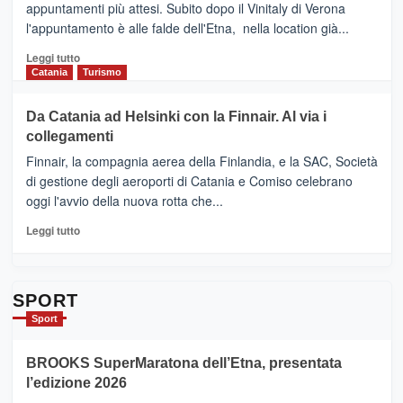
Benanti
appuntamenti più attesi. Subito dopo il Vinitaly di Verona
CLUB
presenta
l'appuntamento è alle falde dell'Etna, nella location già...
“Vino
&
Leggi
Leggi tutto
Cultura
di
Catania
Turismo
2026”.
più
Le
su
Da Catania ad Helsinki con la Finnair. Al via i
tappe
RANDAZZO
collegamenti
dell’enoturismo
–
sull’Etna
Ci
Finnair, la compagnia aerea della Finlandia, e la SAC, Società
siamo
di gestione degli aeroporti di Catania e Comiso celebrano
quasi….
oggi l'avvio della nuova rotta che...
pronti
per
Leggi
Leggi tutto
Contrade
di
dell’Etna
più
su
Da
SPORT
Catania
Sport
ad
Helsinki
BROOKS SuperMaratona dell’Etna, presentata
con
la
l’edizione 2026
Finnair.