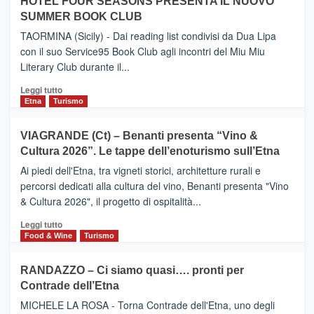
Neos
HOTEL FOUR SEASONS PRESENTA IL NUOVO
ETNEO
SUMMER BOOK CLUB
–
Meta
TAORMINA (Sicily) - Dai reading list condivisi da Dua Lipa
turistica
con il suo Service95 Book Club agli incontri del Miu Miu
privilegiata
Literary Club durante il...
secondo
i
Leggi
Leggi tutto
dati
di
Etna
Turismo
di
più
Airbnb.
su
VIAGRANDE (Ct) – Benanti presenta “Vino &
Anche
IL
la
Cultura 2026”. Le tappe dell’enoturismo sull’Etna
SAN
Valle
DOMENICO
Ai piedi dell'Etna, tra vigneti storici, architetture rurali e
Alcantara
PALACE
percorsi dedicati alla cultura del vino, Benanti presenta "Vino
nei
TAORMINA,
& Cultura 2026", il progetto di ospitalità...
primi
UN
posti
HOTEL
Leggi
Leggi tutto
nella
FOUR
di
Food & Wine
Turismo
classifica
SEASONS
più
siciliana
PRESENTA
su
RANDAZZO – Ci siamo quasi…. pronti per
IL
VIAGRANDE
Contrade dell’Etna
NUOVO
(Ct)
SUMMER
–
MICHELE LA ROSA - Torna Contrade dell'Etna, uno degli
BOOK