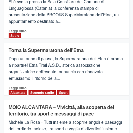
Si è svolta presso la Sala Consiliare del Comune di
Al
Linguaglossa (Catania) la conferenza stampa di
via
presentazione della BROOKS SuperMaratona dell’Etna, un
i
appuntamento destinato a...
collegamenti
Leggi
Leggi tutto
di
Sport
più
su
Torna la Supermaratona dell’Etna
BROOKS
Dopo un anno di pausa, la Supermaratona dell’Etna è pronta
SuperMaratona
dell’Etna,
a ripartire! Etna Trail A.S.D., storica associazione
presentata
organizzatrice dell’evento, annuncia con rinnovato
l’edizione
entusiasmo il ritorno della...
2026
Leggi
Leggi tutto
di
Alcantara
Secondo taglio
Sport
più
su
MOIO ALCANTARA – Vivicittà, alla scoperta del
Torna
territorio, tra sport e messaggi di pace
la
Supermaratona
Michele La Rosa - Tutti insieme a scoprire angoli e paesaggi
dell’Etna
del territorio moiese, tra sport e voglia di divertirsi insieme.