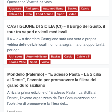
Quest'anno Vivicittà ha visto...
Alcantara
Leggi
Altri sport
Automobilismo
Basket
Calcio
Leggi tutto
di
Calcio a 5
Etna
Food & Wine
Sport
Video
più
su
CASTIGLIONE DI SICILIA (Ct) – Il Borgo del Gusto, il
MOIO
tour tra sapori e vicoli medievali
ALCANTARA
–
Il 6 – 7 – 8 dicembre Castiglione sarà una vera e propria
Vivicittà,
vetrina delle delizie locali, non una sagra, ma una opportunità
alla
per ogni...
scoperta
del
Altri sport
Leggi
Automobilismo
Basket
Calcio
Calcio a 5
Leggi tutto
territorio,
di
Food & Wine
Sport
Video
tra
più
sport
su
Mondello (Palermo) – “E adesso Pasta – La Sicilia
e
CASTIGLIONE
al Dente”, l’ evento per promuovere la filiera del
messaggi
DI
di
grano duro siciliano
SICILIA
pace
(Ct)
Arriva la prima edizione di “E adesso Pasta - La Sicilia al
–
Dente”, l’evento organizzato da Fizz Comunicazione con
Il
l’obiettivo di promuovere la filiera del...
Borgo
del
Leggi
Leggi tutto