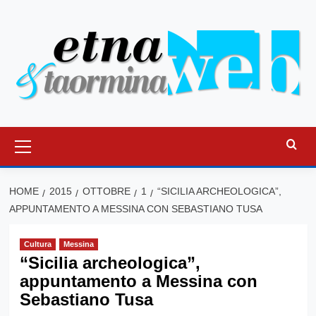
Vai
al
contenuto
Menu
principale
HOME
2015
OTTOBRE
1
“SICILIA ARCHEOLOGICA”,
APPUNTAMENTO A MESSINA CON SEBASTIANO TUSA
Cultura
Messina
“Sicilia archeologica”,
appuntamento a Messina con
Sebastiano Tusa