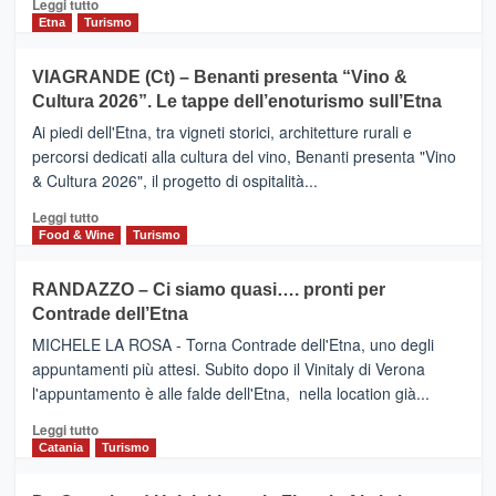
Leggi
Leggi tutto
dati
di
Etna
Turismo
di
più
Airbnb.
su
VIAGRANDE (Ct) – Benanti presenta “Vino &
Anche
IL
la
Cultura 2026”. Le tappe dell’enoturismo sull’Etna
SAN
Valle
DOMENICO
Ai piedi dell'Etna, tra vigneti storici, architetture rurali e
Alcantara
PALACE
percorsi dedicati alla cultura del vino, Benanti presenta "Vino
nei
TAORMINA,
& Cultura 2026", il progetto di ospitalità...
primi
UN
posti
HOTEL
Leggi
Leggi tutto
nella
FOUR
di
Food & Wine
Turismo
classifica
SEASONS
più
siciliana
PRESENTA
su
RANDAZZO – Ci siamo quasi…. pronti per
IL
VIAGRANDE
Contrade dell’Etna
NUOVO
(Ct)
SUMMER
–
MICHELE LA ROSA - Torna Contrade dell'Etna, uno degli
BOOK
Benanti
appuntamenti più attesi. Subito dopo il Vinitaly di Verona
CLUB
presenta
l'appuntamento è alle falde dell'Etna, nella location già...
“Vino
&
Leggi
Leggi tutto
Cultura
di
Catania
Turismo
2026”.
più
Le
su