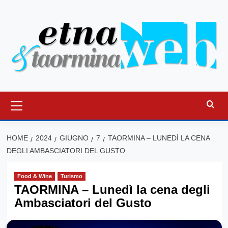
Vai
al
contenuto
Menu
principale
HOME
2024
GIUGNO
7
TAORMINA – LUNEDÌ LA CENA
DEGLI AMBASCIATORI DEL GUSTO
Food & Wine
Turismo
TAORMINA – Lunedì la cena degli
Ambasciatori del Gusto