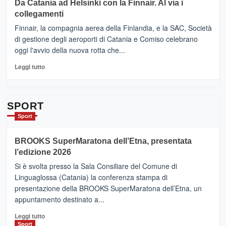
Da Catania ad Helsinki con la Finnair. Al via i
tappe
RANDAZZO
collegamenti
dell’enoturismo
–
sull’Etna
Ci
Finnair, la compagnia aerea della Finlandia, e la SAC, Società
siamo
di gestione degli aeroporti di Catania e Comiso celebrano
quasi….
oggi l'avvio della nuova rotta che...
pronti
per
Leggi
Leggi tutto
Contrade
di
dell’Etna
più
su
Da
SPORT
Catania
Sport
ad
Helsinki
BROOKS SuperMaratona dell’Etna, presentata
con
la
l’edizione 2026
Finnair.
Si è svolta presso la Sala Consiliare del Comune di
Al
Linguaglossa (Catania) la conferenza stampa di
via
presentazione della BROOKS SuperMaratona dell’Etna, un
i
appuntamento destinato a...
collegamenti
Leggi
Leggi tutto
di
Sport