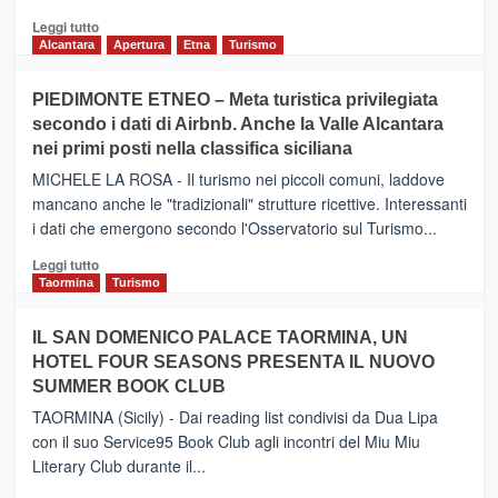
Leggi
Leggi tutto
di
Alcantara
Apertura
Etna
Turismo
più
su
PIEDIMONTE ETNEO – Meta turistica privilegiata
CATANIA
secondo i dati di Airbnb. Anche la Valle Alcantara
–
nei primi posti nella classifica siciliana
Inaugurato
il
MICHELE LA ROSA - Il turismo nei piccoli comuni, laddove
nuovo
mancano anche le "tradizionali" strutture ricettive. Interessanti
collegamento
i dati che emergono secondo l'Osservatorio sul Turismo...
tra
Catania
Leggi
Leggi tutto
e
di
Taormina
Turismo
Zanzibar
più
operato
su
IL SAN DOMENICO PALACE TAORMINA, UN
da
PIEDIMONTE
Neos
HOTEL FOUR SEASONS PRESENTA IL NUOVO
ETNEO
SUMMER BOOK CLUB
–
Meta
TAORMINA (Sicily) - Dai reading list condivisi da Dua Lipa
turistica
con il suo Service95 Book Club agli incontri del Miu Miu
privilegiata
Literary Club durante il...
secondo
i