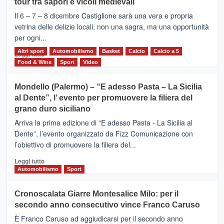
tour tra sapori e vicoli medievali
ALCANTARA
–
Il 6 – 7 – 8 dicembre Castiglione sarà una vera e propria
Vivicittà,
vetrina delle delizie locali, non una sagra, ma una opportunità
alla
per ogni...
scoperta
del
Altri sport
Leggi
Automobilismo
Basket
Calcio
Calcio a 5
Leggi tutto
territorio,
di
Food & Wine
Sport
Video
tra
più
sport
su
Mondello (Palermo) – “E adesso Pasta – La Sicilia
e
CASTIGLIONE
al Dente”, l’ evento per promuovere la filiera del
messaggi
DI
di
grano duro siciliano
SICILIA
pace
(Ct)
Arriva la prima edizione di “E adesso Pasta - La Sicilia al
–
Dente”, l’evento organizzato da Fizz Comunicazione con
Il
l’obiettivo di promuovere la filiera del...
Borgo
del
Leggi
Leggi tutto
Gusto,
di
Automobilismo
Sport
il
più
tour
su
Cronoscalata Giarre Montesalice Milo: per il
tra
Mondello
sapori
secondo anno consecutivo vince Franco Caruso
(Palermo)
e
–
È Franco Caruso ad aggiudicarsi per il secondo anno
vicoli