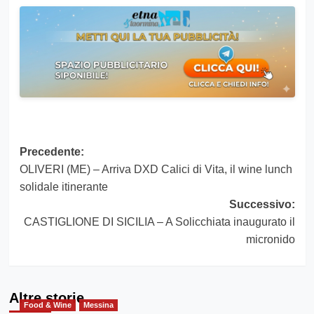
Navigazione
Precedente:
OLIVERI (ME) – Arriva DXD Calici di Vita, il wine lunch
articolo
solidale itinerante
Successivo:
CASTIGLIONE DI SICILIA – A Solicchiata inaugurato il
micronido
Altre storie
Food & Wine
Messina