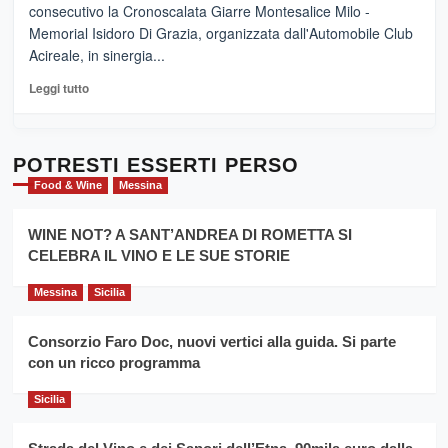
“E
consecutivo la Cronoscalata Giarre Montesalice Milo -
medievali
adesso
Memorial Isidoro Di Grazia, organizzata dall'Automobile Club
Pasta
Acireale, in sinergia...
–
La
Leggi
Leggi tutto
Sicilia
di
al
più
Dente”,
su
l’
Cronoscalata
POTRESTI ESSERTI PERSO
evento
Giarre
Food & Wine
Messina
per
Montesalice
promuovere
Milo:
la
WINE NOT? A SANT’ANDREA DI ROMETTA SI
per
filiera
CELEBRA IL VINO E LE SUE STORIE
il
del
secondo
grano
anno
Messina
Sicilia
duro
consecutivo
siciliano
vince
Consorzio Faro Doc, nuovi vertici alla guida. Si parte
Franco
con un ricco programma
Caruso
Sicilia