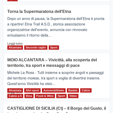
più
su
Torna la Supermaratona dell’Etna
BROOKS
Dopo un anno di pausa, la Supermaratona dell’Etna è pronta
SuperMaratona
dell’Etna,
a ripartire! Etna Trail A.S.D., storica associazione
presentata
organizzatrice dell’evento, annuncia con rinnovato
l’edizione
entusiasmo il ritorno della...
2026
Leggi
Leggi tutto
di
Alcantara
Secondo taglio
Sport
più
su
MOIO ALCANTARA – Vivicittà, alla scoperta del
Torna
territorio, tra sport e messaggi di pace
la
Supermaratona
Michele La Rosa - Tutti insieme a scoprire angoli e paesaggi
dell’Etna
del territorio moiese, tra sport e voglia di divertirsi insieme.
Quest'anno Vivicittà ha visto...
Alcantara
Leggi
Altri sport
Automobilismo
Basket
Calcio
Leggi tutto
di
Calcio a 5
Etna
Food & Wine
Sport
Video
più
su
CASTIGLIONE DI SICILIA (Ct) – Il Borgo del Gusto, il
MOIO