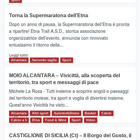
più
su
Torna la Supermaratona dell’Etna
BROOKS
Dopo un anno di pausa, la Supermaratona dell’Etna è pronta
SuperMaratona
dell’Etna,
a ripartire! Etna Trail A.S.D., storica associazione
presentata
organizzatrice dell’evento, annuncia con rinnovato
l’edizione
entusiasmo il ritorno della...
2026
Leggi
Leggi tutto
di
Alcantara
Secondo taglio
Sport
più
su
MOIO ALCANTARA – Vivicittà, alla scoperta del
Torna
territorio, tra sport e messaggi di pace
la
Supermaratona
Michele La Rosa - Tutti insieme a scoprire angoli e paesaggi
dell’Etna
del territorio moiese, tra sport e voglia di divertirsi insieme.
Quest'anno Vivicittà ha visto...
Alcantara
Leggi
Altri sport
Automobilismo
Basket
Calcio
Leggi tutto
di
Calcio a 5
Etna
Food & Wine
Sport
Video
più
su
CASTIGLIONE DI SICILIA (Ct) – Il Borgo del Gusto, il
MOIO