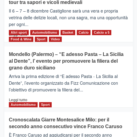
tour tra sapori e vicoli medievali
ALCANTARA
–
Il 6 – 7 – 8 dicembre Castiglione sarà una vera e propria
Vivicittà,
vetrina delle delizie locali, non una sagra, ma una opportunità
alla
per ogni...
scoperta
del
Altri sport
Leggi
Automobilismo
Basket
Calcio
Calcio a 5
Leggi tutto
territorio,
di
Food & Wine
Sport
Video
tra
più
sport
su
Mondello (Palermo) – “E adesso Pasta – La Sicilia
e
CASTIGLIONE
al Dente”, l’ evento per promuovere la filiera del
messaggi
DI
di
grano duro siciliano
SICILIA
pace
(Ct)
Arriva la prima edizione di “E adesso Pasta - La Sicilia al
–
Dente”, l’evento organizzato da Fizz Comunicazione con
Il
l’obiettivo di promuovere la filiera del...
Borgo
del
Leggi
Leggi tutto
Gusto,
di
Automobilismo
Sport
il
più
tour
su
Cronoscalata Giarre Montesalice Milo: per il
tra
Mondello
sapori
secondo anno consecutivo vince Franco Caruso
(Palermo)
e
–
È Franco Caruso ad aggiudicarsi per il secondo anno