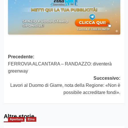
Navigazione
Precedente:
FERROVIA ALCANTARA – RANDAZZO: diventerà
articolo
greenway
Successivo:
Lavori al Duomo di Giarre, nota della Regione: «Non è
possibile accreditare fondi».
Altre storie
Apertura
Etna