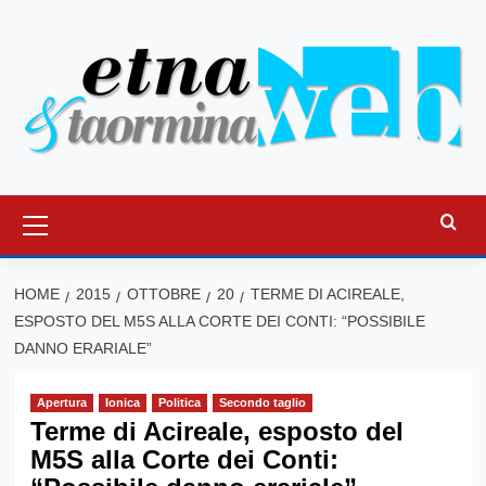
Vai
al
contenuto
Menu
principale
HOME
2015
OTTOBRE
20
TERME DI ACIREALE,
ESPOSTO DEL M5S ALLA CORTE DEI CONTI: “POSSIBILE
DANNO ERARIALE”
Apertura
Ionica
Politica
Secondo taglio
Terme di Acireale, esposto del
M5S alla Corte dei Conti: