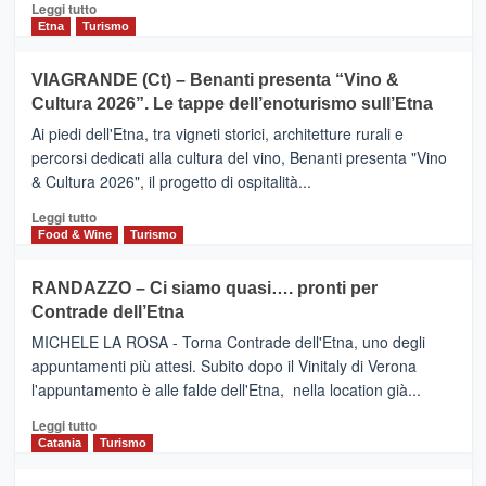
Leggi
Leggi tutto
dati
di
Etna
Turismo
di
più
Airbnb.
su
VIAGRANDE (Ct) – Benanti presenta “Vino &
Anche
IL
la
Cultura 2026”. Le tappe dell’enoturismo sull’Etna
SAN
Valle
DOMENICO
Ai piedi dell'Etna, tra vigneti storici, architetture rurali e
Alcantara
PALACE
percorsi dedicati alla cultura del vino, Benanti presenta "Vino
nei
TAORMINA,
& Cultura 2026", il progetto di ospitalità...
primi
UN
posti
HOTEL
Leggi
Leggi tutto
nella
FOUR
di
Food & Wine
Turismo
classifica
SEASONS
più
siciliana
PRESENTA
su
RANDAZZO – Ci siamo quasi…. pronti per
IL
VIAGRANDE
Contrade dell’Etna
NUOVO
(Ct)
SUMMER
–
MICHELE LA ROSA - Torna Contrade dell'Etna, uno degli
BOOK
Benanti
appuntamenti più attesi. Subito dopo il Vinitaly di Verona
CLUB
presenta
l'appuntamento è alle falde dell'Etna, nella location già...
“Vino
&
Leggi
Leggi tutto
Cultura
di
Catania
Turismo
2026”.
più
Le
su