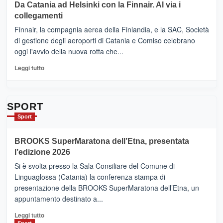
Da Catania ad Helsinki con la Finnair. Al via i
tappe
RANDAZZO
collegamenti
dell’enoturismo
–
sull’Etna
Ci
Finnair, la compagnia aerea della Finlandia, e la SAC, Società
siamo
di gestione degli aeroporti di Catania e Comiso celebrano
quasi….
oggi l'avvio della nuova rotta che...
pronti
per
Leggi
Leggi tutto
Contrade
di
dell’Etna
più
su
Da
SPORT
Catania
Sport
ad
Helsinki
BROOKS SuperMaratona dell’Etna, presentata
con
la
l’edizione 2026
Finnair.
Si è svolta presso la Sala Consiliare del Comune di
Al
Linguaglossa (Catania) la conferenza stampa di
via
presentazione della BROOKS SuperMaratona dell’Etna, un
i
appuntamento destinato a...
collegamenti
Leggi
Leggi tutto
di
Sport