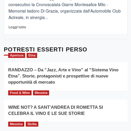
vicoli
“E
consecutivo la Cronoscalata Giarre Montesalice Milo -
medievali
adesso
Memorial Isidoro Di Grazia, organizzata dall'Automobile Club
Pasta
Acireale, in sinergia...
–
La
Leggi
Leggi tutto
Sicilia
di
al
più
Dente”,
su
l’
Cronoscalata
POTRESTI ESSERTI PERSO
evento
Giarre
Apertura
Etna
per
Montesalice
promuovere
Milo:
la
RANDAZZO – Da “Jazz, Arte e Vino” al “Sistema Vino
per
filiera
Etna”. Storie, protagonisti e prospettive di nuove
il
del
secondo
opportunità di mercato
grano
anno
duro
consecutivo
Food & Wine
Messina
siciliano
vince
Franco
WINE NOT? A SANT’ANDREA DI ROMETTA SI
Caruso
CELEBRA IL VINO E LE SUE STORIE
Messina
Sicilia