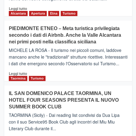
Leggi
Leggi tutto
di
Alcantara
Apertura
Etna
Turismo
più
su
PIEDIMONTE ETNEO – Meta turistica privilegiata
CATANIA
secondo i dati di Airbnb. Anche la Valle Alcantara
–
nei primi posti nella classifica siciliana
Inaugurato
il
MICHELE LA ROSA - Il turismo nei piccoli comuni, laddove
nuovo
mancano anche le "tradizionali" strutture ricettive. Interessanti
collegamento
i dati che emergono secondo l'Osservatorio sul Turismo...
tra
Catania
Leggi
Leggi tutto
e
di
Taormina
Turismo
Zanzibar
più
operato
su
IL SAN DOMENICO PALACE TAORMINA, UN
da
PIEDIMONTE
Neos
HOTEL FOUR SEASONS PRESENTA IL NUOVO
ETNEO
SUMMER BOOK CLUB
–
Meta
TAORMINA (Sicily) - Dai reading list condivisi da Dua Lipa
turistica
con il suo Service95 Book Club agli incontri del Miu Miu
privilegiata
Literary Club durante il...
secondo
i