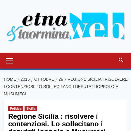
Vai
al
contenuto
Menu
principale
HOME
2015
OTTOBRE
26
REGIONE SICILIA : RISOLVERE
I CONTENZIOSI. LO SOLLECITANO I DEPUTATI IOPPOLO E
MUSUMECI
Politica
Sicilia
Regione Sicilia : risolvere i
contenziosi. Lo sollecitano i