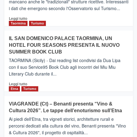
mancano anche le "tradizionali" strutture ricettive. Interessanti
collegamento
i dati che emergono secondo l'Osservatorio sul Turismo...
tra
Catania
Leggi
Leggi tutto
e
di
Taormina
Turismo
Zanzibar
più
operato
su
IL SAN DOMENICO PALACE TAORMINA, UN
da
PIEDIMONTE
Neos
HOTEL FOUR SEASONS PRESENTA IL NUOVO
ETNEO
SUMMER BOOK CLUB
–
Meta
TAORMINA (Sicily) - Dai reading list condivisi da Dua Lipa
turistica
con il suo Service95 Book Club agli incontri del Miu Miu
privilegiata
Literary Club durante il...
secondo
i
Leggi
Leggi tutto
dati
di
Etna
Turismo
di
più
Airbnb.
su
VIAGRANDE (Ct) – Benanti presenta “Vino &
Anche
IL
la
Cultura 2026”. Le tappe dell’enoturismo sull’Etna
SAN
Valle
DOMENICO
Ai piedi dell'Etna, tra vigneti storici, architetture rurali e
Alcantara
PALACE
percorsi dedicati alla cultura del vino, Benanti presenta "Vino
nei
TAORMINA,
& Cultura 2026", il progetto di ospitalità...
primi
UN