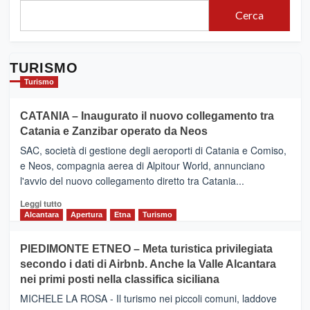
Cerca
TURISMO
Turismo
CATANIA – Inaugurato il nuovo collegamento tra
Catania e Zanzibar operato da Neos
SAC, società di gestione degli aeroporti di Catania e Comiso,
e Neos, compagnia aerea di Alpitour World, annunciano
l'avvio del nuovo collegamento diretto tra Catania...
Leggi
Leggi tutto
di
Alcantara
Apertura
Etna
Turismo
più
su
PIEDIMONTE ETNEO – Meta turistica privilegiata
CATANIA
secondo i dati di Airbnb. Anche la Valle Alcantara
–
nei primi posti nella classifica siciliana
Inaugurato
il
MICHELE LA ROSA - Il turismo nei piccoli comuni, laddove
nuovo