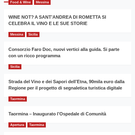
Giarre
Food & Wine
Messina
per
Montesalice
promuovere
Milo:
la
WINE NOT? A SANT’ANDREA DI ROMETTA SI
per
filiera
CELEBRA IL VINO E LE SUE STORIE
il
del
secondo
grano
anno
Messina
Sicilia
duro
consecutivo
siciliano
vince
Consorzio Faro Doc, nuovi vertici alla guida. Si parte
Franco
con un ricco programma
Caruso
Sicilia
Strada del Vino e dei Sapori dell’Etna, 90mila euro dalla
Regione per il progetto di segnaletica turistica digitale
Taormina
Taormina – Inaugurato l’Ospedale di Comunità
Apertura
Taormina