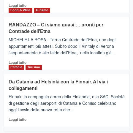
posti
HOTEL
Leggi
Leggi tutto
nella
FOUR
di
Food & Wine
Turismo
classifica
SEASONS
più
siciliana
PRESENTA
su
RANDAZZO – Ci siamo quasi…. pronti per
IL
VIAGRANDE
Contrade dell’Etna
NUOVO
(Ct)
SUMMER
–
MICHELE LA ROSA - Torna Contrade dell'Etna, uno degli
BOOK
Benanti
appuntamenti più attesi. Subito dopo il Vinitaly di Verona
CLUB
presenta
l'appuntamento è alle falde dell'Etna, nella location già...
“Vino
&
Leggi
Leggi tutto
Cultura
di
Catania
Turismo
2026”.
più
Le
su
Da Catania ad Helsinki con la Finnair. Al via i
tappe
RANDAZZO
collegamenti
dell’enoturismo
–
sull’Etna
Ci
Finnair, la compagnia aerea della Finlandia, e la SAC, Società
siamo
di gestione degli aeroporti di Catania e Comiso celebrano
quasi….
oggi l'avvio della nuova rotta che...
pronti
per
Leggi
Leggi tutto
Contrade
di
dell’Etna
più