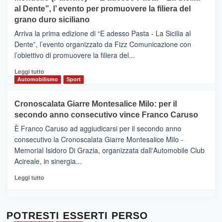
e
CASTIGLIONE
al Dente”, l’ evento per promuovere la filiera del
messaggi
DI
di
grano duro siciliano
SICILIA
pace
(Ct)
Arriva la prima edizione di “E adesso Pasta - La Sicilia al
–
Dente”, l’evento organizzato da Fizz Comunicazione con
Il
l’obiettivo di promuovere la filiera del...
Borgo
del
Leggi
Leggi tutto
Gusto,
di
Automobilismo
Sport
il
più
tour
su
Cronoscalata Giarre Montesalice Milo: per il
tra
Mondello
sapori
secondo anno consecutivo vince Franco Caruso
(Palermo)
e
–
È Franco Caruso ad aggiudicarsi per il secondo anno
vicoli
“E
consecutivo la Cronoscalata Giarre Montesalice Milo -
medievali
adesso
Memorial Isidoro Di Grazia, organizzata dall'Automobile Club
Pasta
Acireale, in sinergia...
–
La
Leggi
Leggi tutto
Sicilia
di
al
più
Dente”,
su
l’
Cronoscalata
POTRESTI ESSERTI PERSO
evento