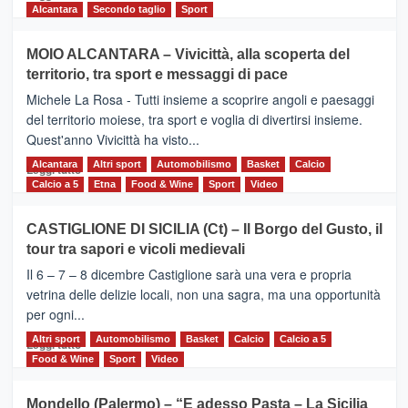
di
Alcantara
Secondo taglio
Sport
più
su
MOIO ALCANTARA – Vivicittà, alla scoperta del
Torna
territorio, tra sport e messaggi di pace
la
Supermaratona
Michele La Rosa - Tutti insieme a scoprire angoli e paesaggi
dell’Etna
del territorio moiese, tra sport e voglia di divertirsi insieme.
Quest'anno Vivicittà ha visto...
Alcantara
Leggi
Altri sport
Automobilismo
Basket
Calcio
Leggi tutto
di
Calcio a 5
Etna
Food & Wine
Sport
Video
più
su
CASTIGLIONE DI SICILIA (Ct) – Il Borgo del Gusto, il
MOIO
tour tra sapori e vicoli medievali
ALCANTARA
–
Il 6 – 7 – 8 dicembre Castiglione sarà una vera e propria
Vivicittà,
vetrina delle delizie locali, non una sagra, ma una opportunità
alla
per ogni...
scoperta
del
Altri sport
Leggi
Automobilismo
Basket
Calcio
Calcio a 5
Leggi tutto
territorio,
di
Food & Wine
Sport
Video
tra
più
sport
su
Mondello (Palermo) – “E adesso Pasta – La Sicilia