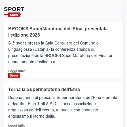
su
Da
SPORT
Catania
Sport
ad
Helsinki
BROOKS SuperMaratona dell’Etna, presentata
con
la
l’edizione 2026
Finnair.
Si è svolta presso la Sala Consiliare del Comune di
Al
Linguaglossa (Catania) la conferenza stampa di
via
presentazione della BROOKS SuperMaratona dell’Etna, un
i
appuntamento destinato a...
collegamenti
Leggi
Leggi tutto
di
Sport
più
su
Torna la Supermaratona dell’Etna
BROOKS
Dopo un anno di pausa, la Supermaratona dell’Etna è pronta
SuperMaratona
dell’Etna,
a ripartire! Etna Trail A.S.D., storica associazione
presentata
organizzatrice dell’evento, annuncia con rinnovato
l’edizione
entusiasmo il ritorno della...
2026
Leggi
Leggi tutto