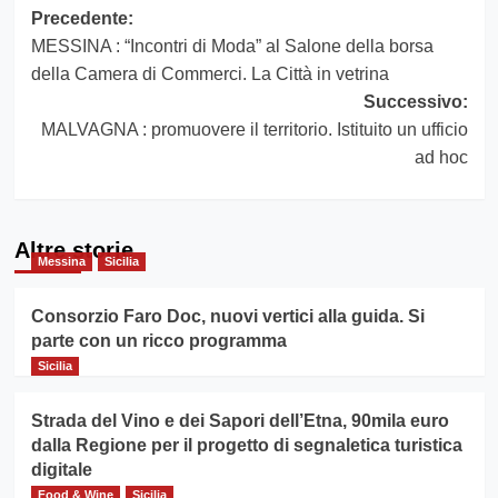
Navigazione
Precedente:
MESSINA : “Incontri di Moda” al Salone della borsa
articolo
della Camera di Commerci. La Città in vetrina
Successivo:
MALVAGNA : promuovere il territorio. Istituito un ufficio
ad hoc
Altre storie
Messina
Sicilia
Consorzio Faro Doc, nuovi vertici alla guida. Si
parte con un ricco programma
Sicilia
Strada del Vino e dei Sapori dell’Etna, 90mila euro
dalla Regione per il progetto di segnaletica turistica
digitale
Food & Wine
Sicilia