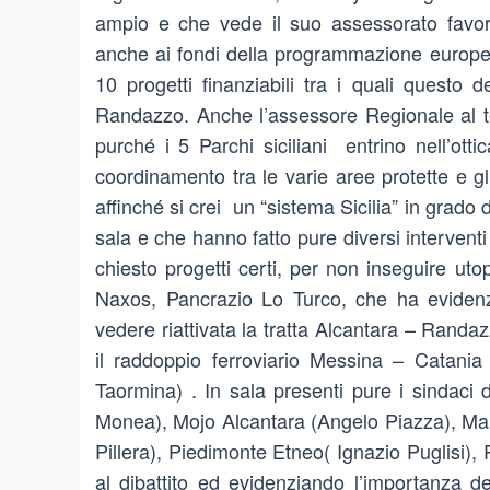
ampio e che vede il suo assessorato favorev
anche ai fondi della programmazione europe
10 progetti finanziabili tra i quali questo 
Randazzo. Anche l’assessore Regionale al ter
purché i 5 Parchi siciliani entrino nell’ott
coordinamento tra le varie aree protette e gl
affinché si crei un “sistema Sicilia” in grado d
sala e che hanno fatto pure diversi interventi
chiesto progetti certi, per non inseguire ut
Naxos, Pancrazio Lo Turco, che ha evidenzi
vedere riattivata la tratta Alcantara – Rand
il raddoppio ferroviario Messina – Catania
Taormina) . In sala presenti pure i sindaci d
Monea), Mojo Alcantara (Angelo Piazza), M
Pillera), Piedimonte Etneo( Ignazio Puglisi)
al dibattito ed evidenziando l’importanza de