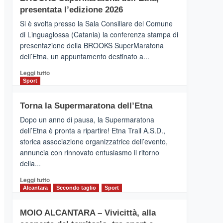
la
presentata l’edizione 2026
Finnair.
Si è svolta presso la Sala Consiliare del Comune
Al
di Linguaglossa (Catania) la conferenza stampa di
via
presentazione della BROOKS SuperMaratona
i
collegamenti
dell’Etna, un appuntamento destinato a...
Leggi
Leggi tutto
di
Sport
più
su
Torna la Supermaratona dell’Etna
BROOKS
SuperMaratona
Dopo un anno di pausa, la Supermaratona
dell’Etna,
dell’Etna è pronta a ripartire! Etna Trail A.S.D.,
presentata
storica associazione organizzatrice dell’evento,
l’edizione
annuncia con rinnovato entusiasmo il ritorno
2026
della...
Leggi
Leggi tutto
di
Alcantara
Secondo taglio
Sport
più
su
MOIO ALCANTARA – Vivicittà, alla
Torna