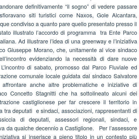
bandonare definitivamente “il sogno” di vedere passare
fioravano siti turistici come Naxos, Gole Alcantara,
e condiviso a quanto pare quello presentato presso il
ato illustrato l’accordo di programma tra Ente Parco
aliana. Ad illustrare l’idea di una greenway e l’iniziativa
arco Giuseppe Morano, che, unitamente al vice sindaco
ell’incontro evidenziando la necessità di dare nuove
. L’incontro di sabato, promosso dal Parco Fluviale ed
trazione comunale locale guidata dal sindaco Salvatore
 affrontare anche altre problematiche e iniziative di
aco Concetto Stagnitti che ha sottolineato alcuni dei
trazione castiglionese per far crescere il territorio in
cia tra deputati e sindaci, associazioni, rappresentanti di
siccia di deputati, assessori regionali, sindaci, e
strava da qualche decennio a Castiglione. Per l’assessore
niziativa si inserisce a pieno titolo in un contesto più