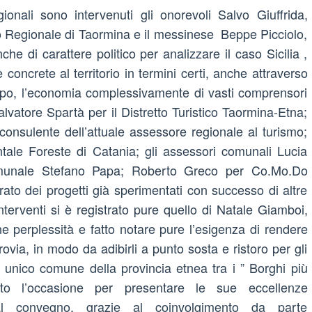
ionali sono intervenuti gli onorevoli Salvo Giuffrida,
ico Regionale di Taormina e il messinese Beppe Picciolo,
he di carattere politico per analizzare il caso Sicilia ,
concrete al territorio in termini certi, anche attraverso
iluppo, l’economia complessivamente di vasti comprensori
lvatore Spartà per il Distretto Turistico Taormina-Etna;
 consulente dell’attuale assessore regionale al turismo;
ntale Foreste di Catania; gli assessori comunali Lucia
comunale Stefano Papa; Roberto Greco per Co.Mo.Do
ato dei progetti già sperimentati con successo di altre
interventi si è registrato pure quello di Natale Giamboi,
ne perplessità e fatto notare pure l’esigenza di rendere
rrovia, in modo da adibirli a punto sosta e ristoro per gli
 e unico comune della provincia etnea tra i ” Borghi più
lto l’occasione per presentare le sue eccellenze
 al convegno, grazie al coinvolgimento da parte