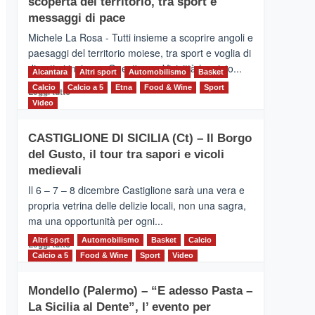
scoperta del territorio, tra sport e
la
Supermaratona
messaggi di pace
dell’Etna
Michele La Rosa - Tutti insieme a scoprire angoli e
paesaggi del territorio moiese, tra sport e voglia di
divertirsi insieme. Quest'anno Vivicittà ha visto...
Alcantara
Altri sport
Automobilismo
Basket
Calcio
Calcio a 5
Leggi
Etna
Food & Wine
Sport
Leggi tutto
di
Video
più
su
CASTIGLIONE DI SICILIA (Ct) – Il Borgo
MOIO
del Gusto, il tour tra sapori e vicoli
ALCANTARA
–
medievali
Vivicittà,
Il 6 – 7 – 8 dicembre Castiglione sarà una vera e
alla
propria vetrina delle delizie locali, non una sagra,
scoperta
ma una opportunità per ogni...
del
territorio,
Altri sport
Leggi
Automobilismo
Basket
Calcio
Leggi tutto
tra
di
Calcio a 5
Food & Wine
Sport
Video
sport
più
e
su
messaggi
Mondello (Palermo) – “E adesso Pasta –
CASTIGLIONE
di
La Sicilia al Dente”, l’ evento per
DI