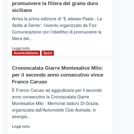
pace
SICILIA
promuovere la filiera del grano duro
(Ct)
siciliano
–
Arriva la prima edizione di “E adesso Pasta - La
Il
Sicilia al Dente”, l’evento organizzato da Fizz
Borgo
Comunicazione con l’obiettivo di promuovere la
del
Gusto,
filiera del...
il
Leggi
Leggi tutto
tour
di
Automobilismo
Sport
tra
più
sapori
su
e
Cronoscalata Giarre Montesalice Milo:
Mondello
vicoli
per il secondo anno consecutivo vince
(Palermo)
medievali
–
Franco Caruso
“E
È Franco Caruso ad aggiudicarsi per il secondo
adesso
anno consecutivo la Cronoscalata Giarre
Pasta
Montesalice Milo - Memorial Isidoro Di Grazia,
–
organizzata dall'Automobile Club Acireale, in
La
Sicilia
sinergia...
al
Leggi
Leggi tutto
Dente”,
di
l’