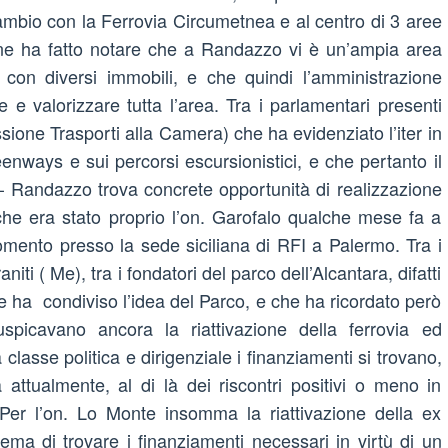
ambio con la Ferrovia Circumetnea e al centro di 3 aree
ne ha fatto notare che a Randazzo vi è un’ampia area
, con diversi immobili, e che quindi l’amministrazione
re e valorizzare tutta l’area. Tra i parlamentari presenti
ione Trasporti alla Camera) che ha evidenziato l’iter in
enways e sui percorsi escursionistici, e che pertanto il
a – Randazzo trova concrete opportunità di realizzazione
che era stato proprio l’on. Garofalo qualche mese fa a
gomento presso la sede siciliana di RFI a Palermo. Tra i
i ( Me), tra i fondatori del parco dell’Alcantara, difatti
che ha condiviso l’idea del Parco, e che ha ricordato però
spicavano ancora la riattivazione della ferrovia ed
classe politica e dirigenziale i finanziamenti si trovano,
ttualmente, al di là dei riscontri positivi o meno in
 Per l’on. Lo Monte insomma la riattivazione della ex
lema di trovare i finanziamenti necessari in virtù di un