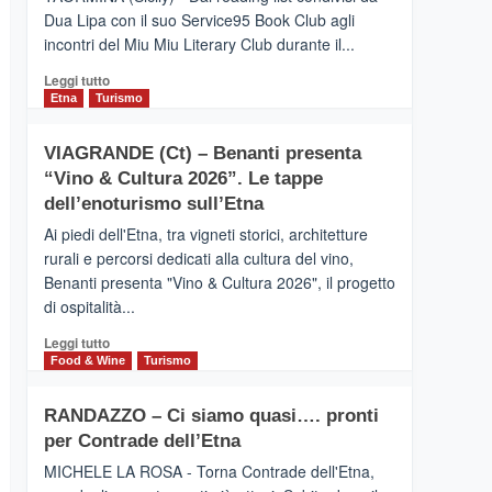
privilegiata
Dua Lipa con il suo Service95 Book Club agli
secondo
incontri del Miu Miu Literary Club durante il...
i
dati
Leggi
Leggi tutto
di
di
Etna
Turismo
Airbnb.
più
Anche
su
la
VIAGRANDE (Ct) – Benanti presenta
IL
Valle
“Vino & Cultura 2026”. Le tappe
SAN
Alcantara
DOMENICO
dell’enoturismo sull’Etna
nei
PALACE
primi
Ai piedi dell'Etna, tra vigneti storici, architetture
TAORMINA,
posti
rurali e percorsi dedicati alla cultura del vino,
UN
nella
Benanti presenta "Vino & Cultura 2026", il progetto
HOTEL
classifica
di ospitalità...
FOUR
siciliana
SEASONS
Leggi
Leggi tutto
PRESENTA
di
Food & Wine
Turismo
IL
più
NUOVO
su
SUMMER
RANDAZZO – Ci siamo quasi…. pronti
VIAGRANDE
BOOK
per Contrade dell’Etna
(Ct)
CLUB
–
MICHELE LA ROSA - Torna Contrade dell'Etna,
Benanti