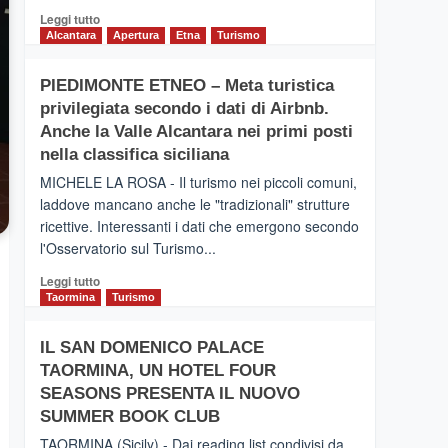
Leggi
Leggi tutto
di
Alcantara
Apertura
Etna
Turismo
più
su
PIEDIMONTE ETNEO – Meta turistica
CATANIA
privilegiata secondo i dati di Airbnb.
–
Inaugurato
Anche la Valle Alcantara nei primi posti
il
nella classifica siciliana
nuovo
MICHELE LA ROSA - Il turismo nei piccoli comuni,
collegamento
laddove mancano anche le "tradizionali" strutture
tra
ricettive. Interessanti i dati che emergono secondo
Catania
e
l'Osservatorio sul Turismo...
Zanzibar
Leggi
Leggi tutto
operato
di
Taormina
Turismo
da
più
Neos
su
IL SAN DOMENICO PALACE
PIEDIMONTE
TAORMINA, UN HOTEL FOUR
ETNEO
–
SEASONS PRESENTA IL NUOVO
Meta
SUMMER BOOK CLUB
turistica
TAORMINA (Sicily) - Dai reading list condivisi da