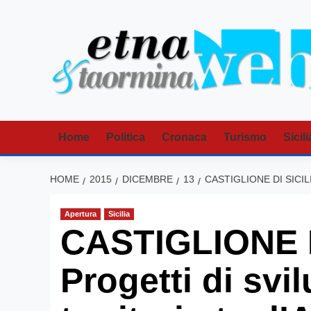
Vai
al
contenuto
Home
Politica
Cronaca
Turismo
Sicili
HOME
2015
DICEMBRE
13
CASTIGLIONE DI SICIL
Apertura
Sicilia
CASTIGLIONE D
Progetti di svil