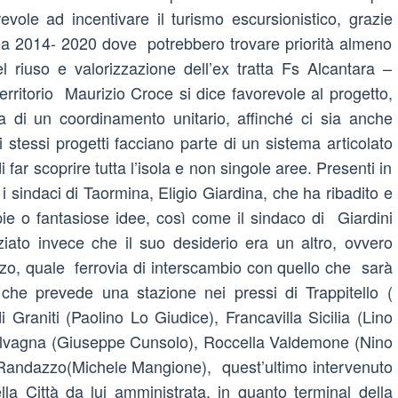
ole ad incentivare il turismo escursionistico, grazie
a 2014- 2020 dove potrebbero trovare priorità almeno
del riuso e valorizzazione dell’ex tratta Fs Alcantara –
ritorio Maurizio Croce si dice favorevole al progetto,
ica di un coordinamento unitario, affinché ci sia anche
i stessi progetti facciano parte di un sistema articolato
i far scoprire tutta l’isola e non singole aree. Presenti in
 i sindaci di Taormina, Eligio Giardina, che ha ribadito e
opie o fantasiose idee, così come il sindaco di Giardini
ato invece che il suo desiderio era un altro, ovvero
azzo, quale ferrovia di interscambio con quello che sarà
 che prevede una stazione nei pressi di Trappitello (
i Graniti (Paolino Lo Giudice), Francavilla Sicilia (Lino
alvagna (Giuseppe Cunsolo), Roccella Valdemone (Nino
, Randazzo(Michele Mangione), quest’ultimo intervenuto
lla Città da lui amministrata, in quanto terminal della