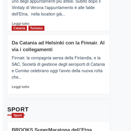
uno degli appuntamenti più attesi. Subito dopo il
presenta
Vinitaly di Verona l'appuntamento è alle falde
“Vino
dell'Etna, nella location già...
&
Cultura
Leggi
Leggi tutto
2026”.
di
Catania
Turismo
Le
più
tappe
su
Da Catania ad Helsinki con la Finnair. Al
dell’enoturismo
RANDAZZO
sull’Etna
via i collegamenti
–
Ci
Finnair, la compagnia aerea della Finlandia, e la
siamo
SAC, Società di gestione degli aeroporti di Catania
quasi….
e Comiso celebrano oggi l'avvio della nuova rotta
pronti
che...
per
Contrade
Leggi
Leggi tutto
dell’Etna
di
più
su
Da
SPORT
Catania
Sport
ad
Helsinki
BROOKS SuperMaratona dell’Etna,
con