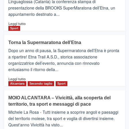
Linguaglossa (Catania) la conferenza stampa di
via
presentazione della BROOKS SuperMaratona dell’Etna, un
i
appuntamento destinato a...
collegamenti
Leggi
Leggi tutto
di
Sport
più
su
Torna la Supermaratona dell’Etna
BROOKS
Dopo un anno di pausa, la Supermaratona dell’Etna è pronta
SuperMaratona
dell’Etna,
a ripartire! Etna Trail A.S.D., storica associazione
presentata
organizzatrice dell’evento, annuncia con rinnovato
l’edizione
entusiasmo il ritorno della...
2026
Leggi
Leggi tutto
di
Alcantara
Secondo taglio
Sport
più
su
MOIO ALCANTARA – Vivicittà, alla scoperta del
Torna
territorio, tra sport e messaggi di pace
la
Supermaratona
Michele La Rosa - Tutti insieme a scoprire angoli e paesaggi
dell’Etna
del territorio moiese, tra sport e voglia di divertirsi insieme.
Quest'anno Vivicittà ha visto...