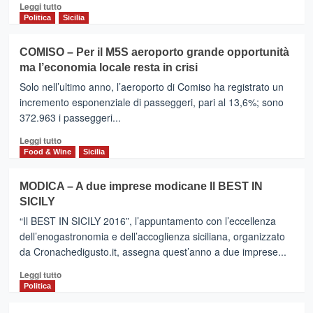
italiane
Leggi
Leggi tutto
nelle
di
Politica
Sicilia
prime
più
10
su
COMISO – Per il M5S aeroporto grande opportunità
città
Eurowings
ma l’economia locale resta in crisi
nel
–
mondo
nuove
Solo nell’ultimo anno, l’aeroporto di Comiso ha registrato un
rotte
incremento esponenziale di passeggeri, pari al 13,6%; sono
e
372.963 i passeggeri...
collegamenti
pure
Leggi
Leggi tutto
con
di
Food & Wine
Sicilia
l’Italia
più
su
MODICA – A due imprese modicane Il BEST IN
COMISO
SICILY
–
Per
“Il BEST IN SICILY 2016”, l’appuntamento con l’eccellenza
il
dell’enogastronomia e dell’accoglienza siciliana, organizzato
M5S
da Cronachedigusto.it, assegna quest’anno a due imprese...
aeroporto
grande
Leggi
Leggi tutto
opportunità
di
Politica
ma
più
l’economia
su