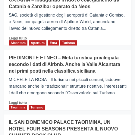
Catania e Zanzibar operato da Neos
SAC, società di gestione degli aeroporti di Catania e Comiso,
e Neos, compagnia aerea di Alpitour World, annunciano
l'avvio del nuovo collegamento diretto tra Catania...
Leggi
Leggi tutto
di
Alcantara
Apertura
Etna
Turismo
più
su
PIEDIMONTE ETNEO – Meta turistica privilegiata
CATANIA
secondo i dati di Airbnb. Anche la Valle Alcantara
–
nei primi posti nella classifica siciliana
Inaugurato
il
MICHELE LA ROSA - Il turismo nei piccoli comuni, laddove
nuovo
mancano anche le "tradizionali" strutture ricettive. Interessanti
collegamento
i dati che emergono secondo l'Osservatorio sul Turismo...
tra
Catania
Leggi
Leggi tutto
e
di
Taormina
Turismo
Zanzibar
più
operato
su
IL SAN DOMENICO PALACE TAORMINA, UN
da
PIEDIMONTE
Neos
HOTEL FOUR SEASONS PRESENTA IL NUOVO
ETNEO