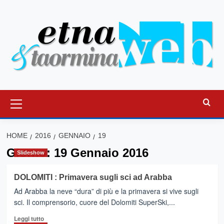
Vai
al
contenuto
Menu
principale
HOME
2016
GENNAIO
19
Giorno:
19 Gennaio 2016
Slideshow
DOLOMITI : Primavera sugli sci ad Arabba
Ad Arabba la neve “dura” di più e la primavera si vive sugli
sci. Il comprensorio, cuore del Dolomiti SuperSki,...
Leggi
Leggi tutto