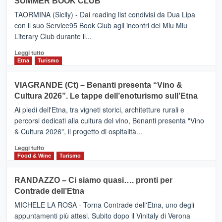
SUMMER BOOK CLUB
–
Meta
TAORMINA (Sicily) - Dai reading list condivisi da Dua Lipa
turistica
con il suo Service95 Book Club agli incontri del Miu Miu
privilegiata
Literary Club durante il...
secondo
i
Leggi
Leggi tutto
dati
di
Etna
Turismo
di
più
Airbnb.
su
VIAGRANDE (Ct) – Benanti presenta “Vino &
Anche
IL
la
Cultura 2026”. Le tappe dell’enoturismo sull’Etna
SAN
Valle
DOMENICO
Ai piedi dell'Etna, tra vigneti storici, architetture rurali e
Alcantara
PALACE
percorsi dedicati alla cultura del vino, Benanti presenta "Vino
nei
TAORMINA,
& Cultura 2026", il progetto di ospitalità...
primi
UN
posti
HOTEL
Leggi
Leggi tutto
nella
FOUR
di
Food & Wine
Turismo
classifica
SEASONS
più
siciliana
PRESENTA
su
RANDAZZO – Ci siamo quasi…. pronti per
IL
VIAGRANDE
Contrade dell’Etna
NUOVO
(Ct)
SUMMER
–
MICHELE LA ROSA - Torna Contrade dell'Etna, uno degli
BOOK
Benanti
appuntamenti più attesi. Subito dopo il Vinitaly di Verona
CLUB
presenta