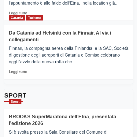
l'appuntamento è alle falde dell'Etna, nella location già...
“Vino
&
Leggi
Leggi tutto
Cultura
di
Catania
Turismo
2026”.
più
Le
su
Da Catania ad Helsinki con la Finnair. Al via i
tappe
RANDAZZO
collegamenti
dell’enoturismo
–
sull’Etna
Ci
Finnair, la compagnia aerea della Finlandia, e la SAC, Società
siamo
di gestione degli aeroporti di Catania e Comiso celebrano
quasi….
oggi l'avvio della nuova rotta che...
pronti
per
Leggi
Leggi tutto
Contrade
di
dell’Etna
più
su
Da
SPORT
Catania
Sport
ad
Helsinki
BROOKS SuperMaratona dell’Etna, presentata
con
la
l’edizione 2026
Finnair.
Si è svolta presso la Sala Consiliare del Comune di
Al