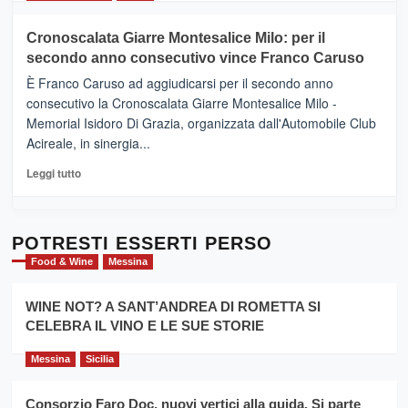
il
più
tour
su
Cronoscalata Giarre Montesalice Milo: per il
tra
Mondello
sapori
secondo anno consecutivo vince Franco Caruso
(Palermo)
e
–
È Franco Caruso ad aggiudicarsi per il secondo anno
vicoli
“E
consecutivo la Cronoscalata Giarre Montesalice Milo -
medievali
adesso
Memorial Isidoro Di Grazia, organizzata dall'Automobile Club
Pasta
Acireale, in sinergia...
–
La
Leggi
Leggi tutto
Sicilia
di
al
più
Dente”,
su
l’
Cronoscalata
POTRESTI ESSERTI PERSO
evento
Giarre
Food & Wine
Messina
per
Montesalice
promuovere
Milo:
la
WINE NOT? A SANT’ANDREA DI ROMETTA SI
per
filiera
CELEBRA IL VINO E LE SUE STORIE
il
del
secondo
grano
anno
Messina
Sicilia
duro
consecutivo
siciliano
vince
Consorzio Faro Doc, nuovi vertici alla guida. Si parte