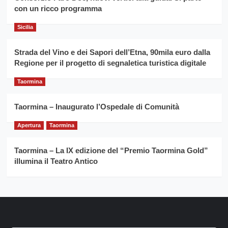
Franco
con un ricco programma
Caruso
Sicilia
Strada del Vino e dei Sapori dell’Etna, 90mila euro dalla
Regione per il progetto di segnaletica turistica digitale
Taormina
Taormina – Inaugurato l’Ospedale di Comunità
Apertura
Taormina
Taormina – La IX edizione del “Premio Taormina Gold”
illumina il Teatro Antico