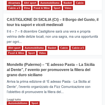
Alcantara
Leggi
Altri sport
Automobilismo
Basket
Calcio
Leggi tutto
di
Calcio a 5
Etna
Food & Wine
Sport
Video
più
su
CASTIGLIONE DI SICILIA (Ct) – Il Borgo del Gusto, il
MOIO
tour tra sapori e vicoli medievali
ALCANTARA
–
Il 6 – 7 – 8 dicembre Castiglione sarà una vera e propria
Vivicittà,
vetrina delle delizie locali, non una sagra, ma una opportunità
alla
per ogni...
scoperta
del
Altri sport
Leggi
Automobilismo
Basket
Calcio
Calcio a 5
Leggi tutto
territorio,
di
Food & Wine
Sport
Video
tra
più
sport
su
Mondello (Palermo) – “E adesso Pasta – La Sicilia
e
CASTIGLIONE
al Dente”, l’ evento per promuovere la filiera del
messaggi
DI
di
grano duro siciliano
SICILIA
pace
(Ct)
Arriva la prima edizione di “E adesso Pasta - La Sicilia al
–
Dente”, l’evento organizzato da Fizz Comunicazione con
Il
l’obiettivo di promuovere la filiera del...
Borgo
del
Leggi
Leggi tutto
Gusto,
di
Automobilismo
Sport