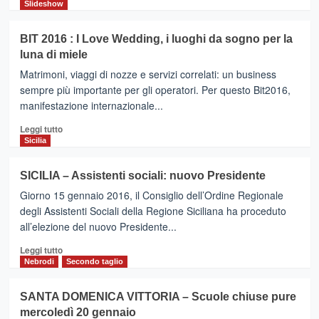
di
Slideshow
più
su
BIT 2016 : I Love Wedding, i luoghi da sogno per la
DOLOMITI
luna di miele
:
Primavera
Matrimoni, viaggi di nozze e servizi correlati: un business
sugli
sempre più importante per gli operatori. Per questo Bit2016,
sci
manifestazione internazionale...
ad
Arabba
Leggi
Leggi tutto
di
Sicilia
più
su
SICILIA – Assistenti sociali: nuovo Presidente
BIT
Giorno 15 gennaio 2016, il Consiglio dell’Ordine Regionale
2016
:
degli Assistenti Sociali della Regione Siciliana ha proceduto
I
all’elezione del nuovo Presidente...
Love
Leggi
Wedding,
Leggi tutto
di
i
Nebrodi
Secondo taglio
più
luoghi
su
da
SANTA DOMENICA VITTORIA – Scuole chiuse pure
SICILIA
sogno
mercoledì 20 gennaio
–
per