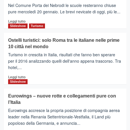
Assistenti
la
Nel Comune Porta dei Nebrodi le scuole resteranno chiuse
sociali:
luna
pure mercoledì 20 gennaio. Le brevi nevicate di oggi, più le...
nuovo
di
Leggi
Presidente
miele
Leggi tutto
di
Slideshow
Turismo
più
su
Ostelli turistici: solo Roma tra le italiane nelle prime
SANTA
10 città nel mondo
DOMENICA
VITTORIA
Turismo in crescita in Italia, risultati che fanno ben sperare
–
per il 2016 analizzando quelli dell'anno appena trascorso. Tra
Scuole
hotel,...
chiuse
pure
Leggi
Leggi tutto
mercoledì
di
Slideshow
20
più
gennaio
su
Eurowings – nuove rotte e collegamenti pure con
Ostelli
l’Italia
turistici:
solo
Eurowings accresce la propria posizione di compagnia aerea
Roma
leader nella Renania Settentrionale-Vestfalia, il Land più
tra
popoloso della Germania, e annuncia...
le