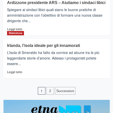
Ardizzone presidente ARS – Aiutiamo i sindaci libici
locale
MODICA
resta
Spiegare ai sindaci libici quali siano le buone pratiche di
–
in
A
amministrazione con l’obiettivo di formare una nuova classe
crisi
due
dirigente che...
imprese
Leggi
modicane
Leggi tutto
di
Il
Slideshow
più
BEST
su
IN
Irlanda, l’isola ideale per gli innamorati
Ardizzone
SICILY
L’Isola di Smeraldo ha fatto da cornice ad alcune tra le più
presidente
ARS
leggendarie storie d’amore. Adesso i protagonisti potete
–
essere...
Aiutiamo
Leggi
i
Leggi tutto
di
sindaci
più
libici
su
Paginazione
Irlanda,
1
2
Successivo
l’isola
degli
ideale
per
articoli
gli