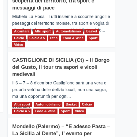
scoperta del territorio, tra sport e
la
Supermaratona
messaggi di pace
dell’Etna
Michele La Rosa - Tutti insieme a scoprire angoli e
paesaggi del territorio moiese, tra sport e voglia di
divertirsi insieme. Quest'anno Vivicittà ha visto...
Alcantara
Altri sport
Automobilismo
Basket
Calcio
Calcio a 5
Leggi
Etna
Food & Wine
Sport
Leggi tutto
di
Video
più
su
CASTIGLIONE DI SICILIA (Ct) – Il Borgo
MOIO
del Gusto, il tour tra sapori e vicoli
ALCANTARA
–
medievali
Vivicittà,
Il 6 – 7 – 8 dicembre Castiglione sarà una vera e
alla
propria vetrina delle delizie locali, non una sagra,
scoperta
ma una opportunità per ogni...
del
territorio,
Altri sport
Leggi
Automobilismo
Basket
Calcio
Leggi tutto
tra
di
Calcio a 5
Food & Wine
Sport
Video
sport
più
e
su
messaggi
Mondello (Palermo) – “E adesso Pasta –
CASTIGLIONE
di
La Sicilia al Dente”, l’ evento per
DI