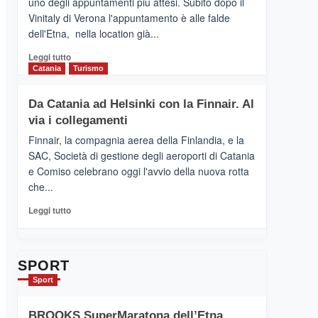
uno degli appuntamenti più attesi. Subito dopo il
presenta
Vinitaly di Verona l'appuntamento è alle falde
“Vino
dell'Etna, nella location già...
&
Cultura
Leggi
Leggi tutto
2026”.
di
Catania
Turismo
Le
più
tappe
su
Da Catania ad Helsinki con la Finnair. Al
dell’enoturismo
RANDAZZO
sull’Etna
via i collegamenti
–
Ci
Finnair, la compagnia aerea della Finlandia, e la
siamo
SAC, Società di gestione degli aeroporti di Catania
quasi….
e Comiso celebrano oggi l'avvio della nuova rotta
pronti
che...
per
Contrade
Leggi
Leggi tutto
dell’Etna
di
più
su
Da
SPORT
Catania
Sport
ad
Helsinki
BROOKS SuperMaratona dell’Etna,
con