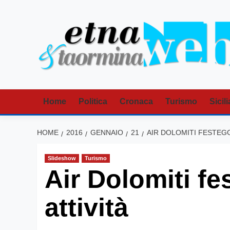
Vai
al
contenuto
Home
Politica
Cronaca
Turismo
Sicili
HOME
2016
GENNAIO
21
AIR DOLOMITI FESTEGGI
Slideshow
Turismo
Air Dolomiti fe
attività