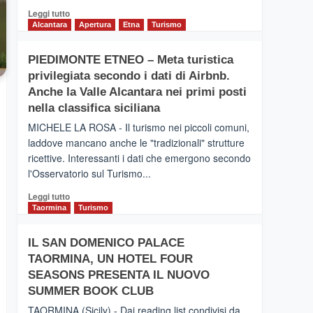
Leggi
Leggi tutto
di
Alcantara
Apertura
Etna
Turismo
più
su
PIEDIMONTE ETNEO – Meta turistica
CATANIA
privilegiata secondo i dati di Airbnb.
–
Inaugurato
Anche la Valle Alcantara nei primi posti
il
nella classifica siciliana
nuovo
MICHELE LA ROSA - Il turismo nei piccoli comuni,
collegamento
laddove mancano anche le "tradizionali" strutture
tra
ricettive. Interessanti i dati che emergono secondo
Catania
e
l'Osservatorio sul Turismo...
Zanzibar
Leggi
Leggi tutto
operato
di
Taormina
Turismo
da
più
Neos
su
IL SAN DOMENICO PALACE
PIEDIMONTE
TAORMINA, UN HOTEL FOUR
ETNEO
–
SEASONS PRESENTA IL NUOVO
Meta
SUMMER BOOK CLUB
turistica
TAORMINA (Sicily) - Dai reading list condivisi da