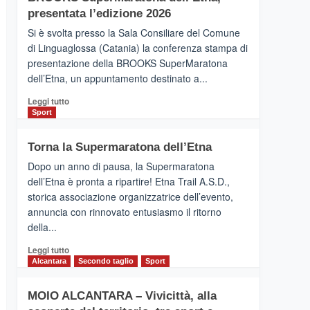
la
presentata l’edizione 2026
Finnair.
Si è svolta presso la Sala Consiliare del Comune
Al
di Linguaglossa (Catania) la conferenza stampa di
via
presentazione della BROOKS SuperMaratona
i
collegamenti
dell’Etna, un appuntamento destinato a...
Leggi
Leggi tutto
di
Sport
più
su
Torna la Supermaratona dell’Etna
BROOKS
SuperMaratona
Dopo un anno di pausa, la Supermaratona
dell’Etna,
dell’Etna è pronta a ripartire! Etna Trail A.S.D.,
presentata
storica associazione organizzatrice dell’evento,
l’edizione
annuncia con rinnovato entusiasmo il ritorno
2026
della...
Leggi
Leggi tutto
di
Alcantara
Secondo taglio
Sport
più
su
MOIO ALCANTARA – Vivicittà, alla
Torna