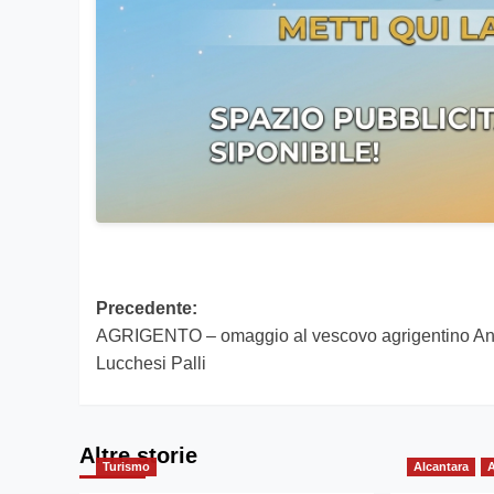
Navigazione
Precedente:
AGRIGENTO – omaggio al vescovo agrigentino A
articolo
Lucchesi Palli
Altre storie
Turismo
Alcantara