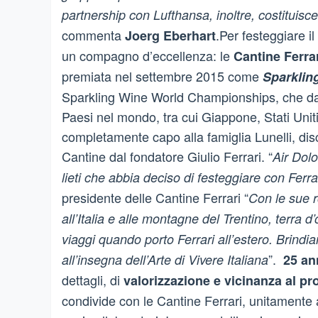
partnership con Lufthansa, inoltre, costituis
commenta
.Per festeggiare i
Joerg Eberhart
un compagno d’eccellenza: le
Cantine Ferra
premiata nel settembre 2015 come
Sparklin
Sparkling Wine World Championships, che da s
Paesi nel mondo, tra cui Giappone, Stati Unit
completamente capo alla famiglia Lunelli, di
Cantine dal fondatore Giulio Ferrari. “
Air Dol
lieti che abbia deciso di festeggiare con Ferrar
presidente delle Cantine Ferrari “
Con le sue r
all’Italia e alle montagne del Trentino, terra 
viaggi quando porto Ferrari all’estero. Brindi
”.
all’insegna dell’Arte di Vivere Italiana
25 an
dettagli, di
valorizzazione e vicinanza al pro
condivide con le Cantine Ferrari, unitamente 