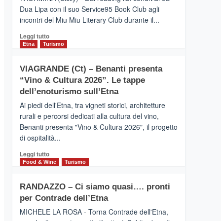
privilegiata
Dua Lipa con il suo Service95 Book Club agli
secondo
incontri del Miu Miu Literary Club durante il...
i
dati
Leggi
Leggi tutto
di
di
Etna
Turismo
Airbnb.
più
Anche
su
la
VIAGRANDE (Ct) – Benanti presenta
IL
Valle
“Vino & Cultura 2026”. Le tappe
SAN
Alcantara
DOMENICO
dell’enoturismo sull’Etna
nei
PALACE
primi
Ai piedi dell'Etna, tra vigneti storici, architetture
TAORMINA,
posti
rurali e percorsi dedicati alla cultura del vino,
UN
nella
Benanti presenta "Vino & Cultura 2026", il progetto
HOTEL
classifica
di ospitalità...
FOUR
siciliana
SEASONS
Leggi
Leggi tutto
PRESENTA
di
Food & Wine
Turismo
IL
più
NUOVO
su
SUMMER
RANDAZZO – Ci siamo quasi…. pronti
VIAGRANDE
BOOK
per Contrade dell’Etna
(Ct)
CLUB
–
MICHELE LA ROSA - Torna Contrade dell'Etna,
Benanti