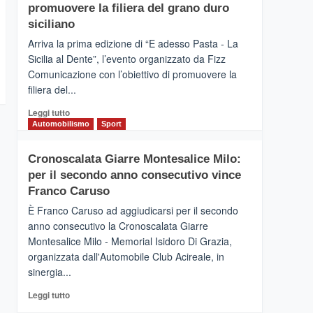
pace
SICILIA
promuovere la filiera del grano duro
(Ct)
siciliano
–
Arriva la prima edizione di “E adesso Pasta - La
Il
Sicilia al Dente”, l’evento organizzato da Fizz
Borgo
Comunicazione con l’obiettivo di promuovere la
del
Gusto,
filiera del...
il
Leggi
Leggi tutto
tour
di
Automobilismo
Sport
tra
più
sapori
su
e
Cronoscalata Giarre Montesalice Milo:
Mondello
vicoli
per il secondo anno consecutivo vince
(Palermo)
medievali
–
Franco Caruso
“E
È Franco Caruso ad aggiudicarsi per il secondo
adesso
anno consecutivo la Cronoscalata Giarre
Pasta
Montesalice Milo - Memorial Isidoro Di Grazia,
–
organizzata dall'Automobile Club Acireale, in
La
Sicilia
sinergia...
al
Leggi
Leggi tutto
Dente”,
di
l’