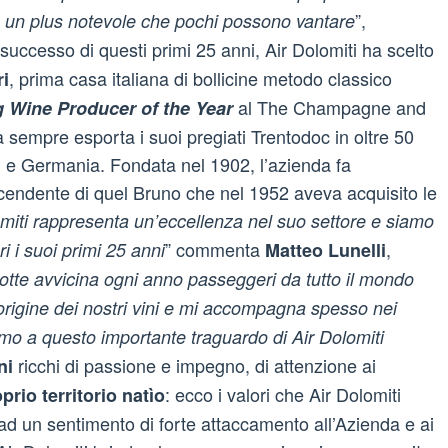
”,
ce un plus notevole che pochi possono vantare
l successo di questi primi 25 anni, Air Dolomiti ha scelto
, prima casa italiana di bollicine metodo classico
ri
al The Champagne and
g Wine Producer of the Year
empre esporta i suoi pregiati Trentodoc in oltre 50
i e Germania. Fondata nel 1902, l’azienda fa
scendente di quel Bruno che nel 1952 aveva acquisito le
omiti rappresenta un’eccellenza nel suo settore e siamo
” commenta
,
i i suoi primi 25 anni
Matteo Lunelli
otte avvicina ogni anno passeggeri da tutto il mondo
d’origine dei nostri vini e mi accompagna spesso nei
amo a questo importante traguardo di Air Dolomiti
ricchi di passione e impegno, di attenzione ai
ni
: ecco i valori che Air Dolomiti
prio territorio natìo
ad un sentimento di forte attaccamento all’Azienda e ai