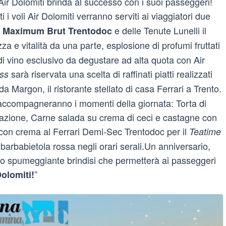
 Air Dolomiti brinda al successo con i suoi passeggeri!
tti i voli Air Dolomiti verranno serviti ai viaggiatori due
e delle Tenute Lunelli il
i Maximum Brut Trentodoc
za e vitalità da una parte, esplosione di profumi fruttati
 di vino esclusivo da degustare ad alta quota con Air
sarà riservata una scelta di raffinati piatti realizzati
ass
a Margon, il ristorante stellato di casa Ferrari a Trento.
 accompagneranno i momenti della giornata: Torta di
lazione, Carne salada su crema di ceci e castagne con
a con crema al Ferrari Demi-Sec Trentodoc per il
Teatime
 barbabietola rossa negli orari serali.Un anniversario,
uno spumeggiante brindisi che permetterà ai passeggeri
”
Dolomiti!