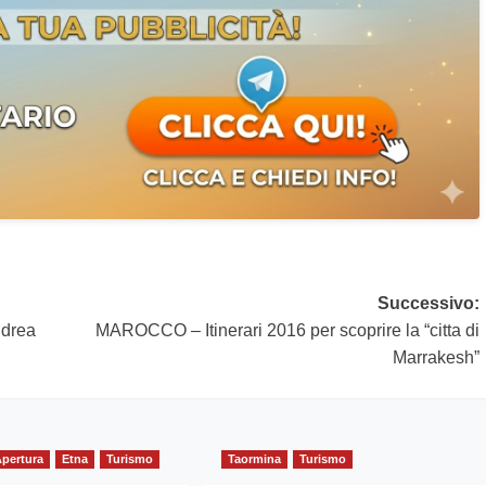
Successivo:
ndrea
MAROCCO – Itinerari 2016 per scoprire la “citta di
Marrakesh”
Apertura
Etna
Turismo
Taormina
Turismo