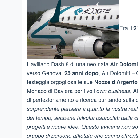
Era il
2
Havilland Dash 8 di una neo nata
Air Dolomi
verso Genova.
, Air Dolomiti 
25 anni dopo
festeggia orgogliosa le sue
Nozze d’Argento
Monaco di Baviera per i voli
, A
own business
di perfezionamento e ricerca puntando sulla dif
sorprendente pensare a quanto la nostra realt
del tempo, sebbene talvolta ostacolati dalla 
progetti e nuove idee. Questo avviene non s
gruppo di persone affiatate che sanno affront