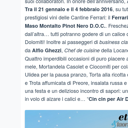
suoi collaboratori. In onore dell’anniversario,
, su tu
Tra il 21 gennaio e il 4 febbraio 2016
prestigiosi vini delle Cantine Ferrari: il
Ferrar
. Freschez
Maso Montalto Pinot Nero D.O.C.
dall’altra… tutti potranno godere di un calice
Dolomiti! Inoltre ai passeggeri di
business cl
da
,
della Locand
Alfio Ghezzi
Chef de cuisine
Quattro imperdibili occasioni di puro piacere
mele, Mortandela Casolet e Ciocomiti per co
Ulidea per la pausa pranzo, Torta alla ricott
e Trota affumicata di Preore, insalata russa e
una festa e un delizioso incontro di sapori: 
in volo di alzare i calici e… “
Cin cin per Air 