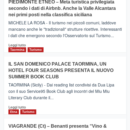
PIEDIMONTE ETNEO – Meta turistica privilegiata
CATANIA
secondo i dati di Airbnb. Anche la Valle Alcantara
–
nei primi posti nella classifica siciliana
Inaugurato
il
MICHELE LA ROSA - Il turismo nei piccoli comuni, laddove
nuovo
mancano anche le "tradizionali" strutture ricettive. Interessanti
collegamento
i dati che emergono secondo l'Osservatorio sul Turismo...
tra
Catania
Leggi
Leggi tutto
e
di
Taormina
Turismo
Zanzibar
più
operato
su
IL SAN DOMENICO PALACE TAORMINA, UN
da
PIEDIMONTE
Neos
HOTEL FOUR SEASONS PRESENTA IL NUOVO
ETNEO
SUMMER BOOK CLUB
–
Meta
TAORMINA (Sicily) - Dai reading list condivisi da Dua Lipa
turistica
con il suo Service95 Book Club agli incontri del Miu Miu
privilegiata
Literary Club durante il...
secondo
i
Leggi
Leggi tutto
dati
di
Etna
Turismo
di
più
Airbnb.
su
VIAGRANDE (Ct) – Benanti presenta “Vino &
Anche
IL