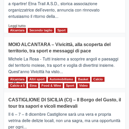
dell’Etna,
a ripartire! Etna Trail A.S.D., storica associazione
presentata
organizzatrice dell’evento, annuncia con rinnovato
l’edizione
entusiasmo il ritorno della...
2026
Leggi
Leggi tutto
di
Alcantara
Secondo taglio
Sport
più
su
MOIO ALCANTARA – Vivicittà, alla scoperta del
Torna
territorio, tra sport e messaggi di pace
la
Supermaratona
Michele La Rosa - Tutti insieme a scoprire angoli e paesaggi
dell’Etna
del territorio moiese, tra sport e voglia di divertirsi insieme.
Quest'anno Vivicittà ha visto...
Alcantara
Leggi
Altri sport
Automobilismo
Basket
Calcio
Leggi tutto
di
Calcio a 5
Etna
Food & Wine
Sport
Video
più
su
CASTIGLIONE DI SICILIA (Ct) – Il Borgo del Gusto, il
MOIO
tour tra sapori e vicoli medievali
ALCANTARA
–
Il 6 – 7 – 8 dicembre Castiglione sarà una vera e propria
Vivicittà,
vetrina delle delizie locali, non una sagra, ma una opportunità
alla
per ogni...