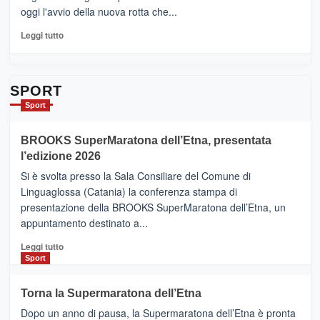
quasi….
oggi l'avvio della nuova rotta che...
pronti
per
Leggi
Leggi tutto
Contrade
di
dell’Etna
più
su
Da
SPORT
Catania
Sport
ad
Helsinki
BROOKS SuperMaratona dell’Etna, presentata
con
la
l’edizione 2026
Finnair.
Si è svolta presso la Sala Consiliare del Comune di
Al
Linguaglossa (Catania) la conferenza stampa di
via
presentazione della BROOKS SuperMaratona dell’Etna, un
i
appuntamento destinato a...
collegamenti
Leggi
Leggi tutto
di
Sport
più
su
Torna la Supermaratona dell’Etna
BROOKS
Dopo un anno di pausa, la Supermaratona dell’Etna è pronta
SuperMaratona