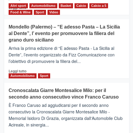
scoperta
del
Altri sport
Leggi
Automobilismo
Basket
Calcio
Calcio a 5
Leggi tutto
territorio,
di
Food & Wine
Sport
Video
tra
più
sport
su
Mondello (Palermo) – “E adesso Pasta – La Sicilia
e
CASTIGLIONE
al Dente”, l’ evento per promuovere la filiera del
messaggi
DI
di
grano duro siciliano
SICILIA
pace
(Ct)
Arriva la prima edizione di “E adesso Pasta - La Sicilia al
–
Dente”, l’evento organizzato da Fizz Comunicazione con
Il
l’obiettivo di promuovere la filiera del...
Borgo
del
Leggi
Leggi tutto
Gusto,
di
Automobilismo
Sport
il
più
tour
su
Cronoscalata Giarre Montesalice Milo: per il
tra
Mondello
sapori
secondo anno consecutivo vince Franco Caruso
(Palermo)
e
–
È Franco Caruso ad aggiudicarsi per il secondo anno
vicoli
“E
consecutivo la Cronoscalata Giarre Montesalice Milo -
medievali
adesso
Memorial Isidoro Di Grazia, organizzata dall'Automobile Club
Pasta
Acireale, in sinergia...
–
La