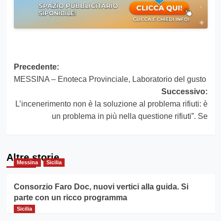
Navigazione
Precedente:
MESSINA – Enoteca Provinciale, Laboratorio del gusto
articolo
Successivo:
L’incenerimento non è la soluzione al problema rifiuti: è
un problema in più nella questione rifiuti”. Se
Altre storie
Messina
Sicilia
Consorzio Faro Doc, nuovi vertici alla guida. Si
parte con un ricco programma
Sicilia