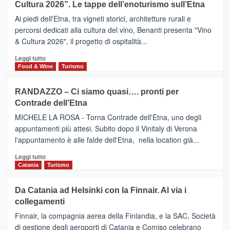
la
Cultura 2026”. Le tappe dell’enoturismo sull’Etna
SAN
Valle
DOMENICO
Ai piedi dell'Etna, tra vigneti storici, architetture rurali e
Alcantara
PALACE
percorsi dedicati alla cultura del vino, Benanti presenta "Vino
nei
TAORMINA,
& Cultura 2026", il progetto di ospitalità...
primi
UN
posti
HOTEL
Leggi
Leggi tutto
nella
FOUR
di
Food & Wine
Turismo
classifica
SEASONS
più
siciliana
PRESENTA
su
RANDAZZO – Ci siamo quasi…. pronti per
IL
VIAGRANDE
Contrade dell’Etna
NUOVO
(Ct)
SUMMER
–
MICHELE LA ROSA - Torna Contrade dell'Etna, uno degli
BOOK
Benanti
appuntamenti più attesi. Subito dopo il Vinitaly di Verona
CLUB
presenta
l'appuntamento è alle falde dell'Etna, nella location già...
“Vino
&
Leggi
Leggi tutto
Cultura
di
Catania
Turismo
2026”.
più
Le
su
Da Catania ad Helsinki con la Finnair. Al via i
tappe
RANDAZZO
collegamenti
dell’enoturismo
–
sull’Etna
Ci
Finnair, la compagnia aerea della Finlandia, e la SAC, Società
siamo
di gestione degli aeroporti di Catania e Comiso celebrano