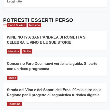
Leggi
Leggi tutto
Sicilia
di
al
più
Dente”,
su
l’
Cronoscalata
POTRESTI ESSERTI PERSO
evento
Giarre
Food & Wine
Messina
per
Montesalice
promuovere
Milo:
la
WINE NOT? A SANT’ANDREA DI ROMETTA SI
per
filiera
CELEBRA IL VINO E LE SUE STORIE
il
del
secondo
grano
anno
Messina
Sicilia
duro
consecutivo
siciliano
vince
Consorzio Faro Doc, nuovi vertici alla guida. Si parte
Franco
con un ricco programma
Caruso
Sicilia
Strada del Vino e dei Sapori dell’Etna, 90mila euro dalla
Regione per il progetto di segnaletica turistica digitale
Taormina