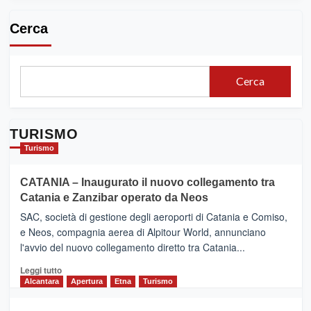
Cerca
Cerca
TURISMO
Turismo
CATANIA – Inaugurato il nuovo collegamento tra
Catania e Zanzibar operato da Neos
SAC, società di gestione degli aeroporti di Catania e Comiso,
e Neos, compagnia aerea di Alpitour World, annunciano
l'avvio del nuovo collegamento diretto tra Catania...
Leggi
Leggi tutto
di
Alcantara
Apertura
Etna
Turismo
più
su