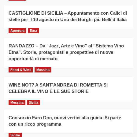
per
Montesalice
promuovere
Milo:
la
CASTIGLIONE DI SICILIA – Appuntamento con Calici di
per
filiera
stelle per il 10 agosto in Uno dei Borghi più Belli d’Italia
il
del
secondo
grano
anno
Apertura
Etna
duro
consecutivo
siciliano
vince
RANDAZZO – Da “Jazz, Arte e Vino” al “Sistema Vino
Franco
Etna”. Storie, protagonisti e prospettive di nuove
Caruso
opportunità di mercato
Food & Wine
Messina
WINE NOT? A SANT’ANDREA DI ROMETTA SI
CELEBRA IL VINO E LE SUE STORIE
Messina
Sicilia
Consorzio Faro Doc, nuovi vertici alla guida. Si parte
con un ricco programma
Sicilia