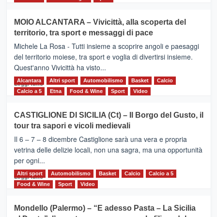
più
su
MOIO ALCANTARA – Vivicittà, alla scoperta del
Torna
territorio, tra sport e messaggi di pace
la
Supermaratona
Michele La Rosa - Tutti insieme a scoprire angoli e paesaggi
dell’Etna
del territorio moiese, tra sport e voglia di divertirsi insieme.
Quest'anno Vivicittà ha visto...
Alcantara
Leggi
Altri sport
Automobilismo
Basket
Calcio
Leggi tutto
di
Calcio a 5
Etna
Food & Wine
Sport
Video
più
su
CASTIGLIONE DI SICILIA (Ct) – Il Borgo del Gusto, il
MOIO
tour tra sapori e vicoli medievali
ALCANTARA
–
Il 6 – 7 – 8 dicembre Castiglione sarà una vera e propria
Vivicittà,
vetrina delle delizie locali, non una sagra, ma una opportunità
alla
per ogni...
scoperta
del
Altri sport
Leggi
Automobilismo
Basket
Calcio
Calcio a 5
Leggi tutto
territorio,
di
Food & Wine
Sport
Video
tra
più
sport
su
Mondello (Palermo) – “E adesso Pasta – La Sicilia
e
CASTIGLIONE