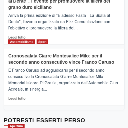
al Dente”, l’ evento per promuovere la filiera del
messaggi
DI
di
grano duro siciliano
SICILIA
pace
(Ct)
Arriva la prima edizione di “E adesso Pasta - La Sicilia al
–
Dente”, l’evento organizzato da Fizz Comunicazione con
Il
l’obiettivo di promuovere la filiera del...
Borgo
del
Leggi
Leggi tutto
Gusto,
di
Automobilismo
Sport
il
più
tour
su
Cronoscalata Giarre Montesalice Milo: per il
tra
Mondello
sapori
secondo anno consecutivo vince Franco Caruso
(Palermo)
e
–
È Franco Caruso ad aggiudicarsi per il secondo anno
vicoli
“E
consecutivo la Cronoscalata Giarre Montesalice Milo -
medievali
adesso
Memorial Isidoro Di Grazia, organizzata dall'Automobile Club
Pasta
Acireale, in sinergia...
–
La
Leggi
Leggi tutto
Sicilia
di
al
più
Dente”,
su
l’
Cronoscalata
POTRESTI ESSERTI PERSO
evento
Giarre
Apertura