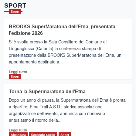
Da
SPORT
Catania
Sport
ad
Helsinki
BROOKS SuperMaratona dell’Etna, presentata
con
la
l’edizione 2026
Finnair.
Si è svolta presso la Sala Consiliare del Comune di
Al
Linguaglossa (Catania) la conferenza stampa di
via
presentazione della BROOKS SuperMaratona dell’Etna, un
i
appuntamento destinato a...
collegamenti
Leggi
Leggi tutto
di
Sport
più
su
Torna la Supermaratona dell’Etna
BROOKS
Dopo un anno di pausa, la Supermaratona dell’Etna è pronta
SuperMaratona
dell’Etna,
a ripartire! Etna Trail A.S.D., storica associazione
presentata
organizzatrice dell’evento, annuncia con rinnovato
l’edizione
entusiasmo il ritorno della...
2026
Leggi
Leggi tutto
di
Alcantara
Secondo taglio
Sport