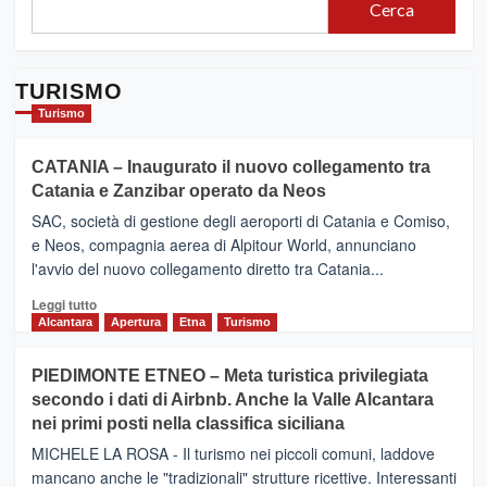
Cerca
TURISMO
Turismo
CATANIA – Inaugurato il nuovo collegamento tra
Catania e Zanzibar operato da Neos
SAC, società di gestione degli aeroporti di Catania e Comiso,
e Neos, compagnia aerea di Alpitour World, annunciano
l'avvio del nuovo collegamento diretto tra Catania...
Leggi
Leggi tutto
di
Alcantara
Apertura
Etna
Turismo
più
su
PIEDIMONTE ETNEO – Meta turistica privilegiata
CATANIA
secondo i dati di Airbnb. Anche la Valle Alcantara
–
nei primi posti nella classifica siciliana
Inaugurato
il
MICHELE LA ROSA - Il turismo nei piccoli comuni, laddove
nuovo
mancano anche le "tradizionali" strutture ricettive. Interessanti
collegamento