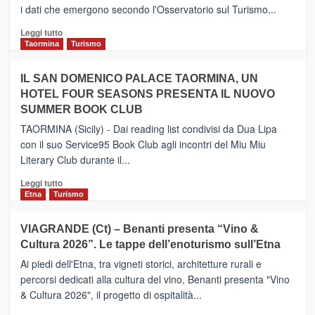
i dati che emergono secondo l'Osservatorio sul Turismo...
tra
Catania
Leggi
Leggi tutto
e
di
Taormina
Turismo
Zanzibar
più
operato
su
IL SAN DOMENICO PALACE TAORMINA, UN
da
PIEDIMONTE
Neos
HOTEL FOUR SEASONS PRESENTA IL NUOVO
ETNEO
SUMMER BOOK CLUB
–
Meta
TAORMINA (Sicily) - Dai reading list condivisi da Dua Lipa
turistica
con il suo Service95 Book Club agli incontri del Miu Miu
privilegiata
Literary Club durante il...
secondo
i
Leggi
Leggi tutto
dati
di
Etna
Turismo
di
più
Airbnb.
su
VIAGRANDE (Ct) – Benanti presenta “Vino &
Anche
IL
la
Cultura 2026”. Le tappe dell’enoturismo sull’Etna
SAN
Valle
DOMENICO
Ai piedi dell'Etna, tra vigneti storici, architetture rurali e
Alcantara
PALACE
percorsi dedicati alla cultura del vino, Benanti presenta "Vino
nei
TAORMINA,
& Cultura 2026", il progetto di ospitalità...
primi
UN
posti
HOTEL