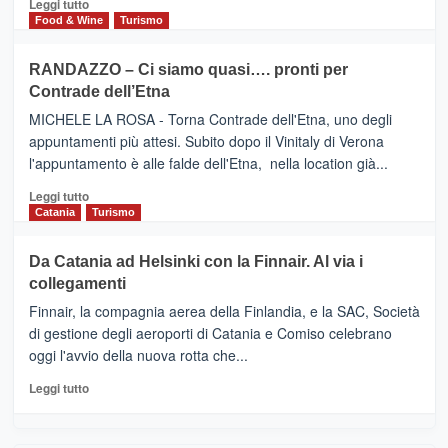
Leggi
Leggi tutto
nella
FOUR
di
Food & Wine
Turismo
classifica
SEASONS
più
siciliana
PRESENTA
su
RANDAZZO – Ci siamo quasi…. pronti per
IL
VIAGRANDE
Contrade dell’Etna
NUOVO
(Ct)
SUMMER
–
MICHELE LA ROSA - Torna Contrade dell'Etna, uno degli
BOOK
Benanti
appuntamenti più attesi. Subito dopo il Vinitaly di Verona
CLUB
presenta
l'appuntamento è alle falde dell'Etna, nella location già...
“Vino
&
Leggi
Leggi tutto
Cultura
di
Catania
Turismo
2026”.
più
Le
su
Da Catania ad Helsinki con la Finnair. Al via i
tappe
RANDAZZO
collegamenti
dell’enoturismo
–
sull’Etna
Ci
Finnair, la compagnia aerea della Finlandia, e la SAC, Società
siamo
di gestione degli aeroporti di Catania e Comiso celebrano
quasi….
oggi l'avvio della nuova rotta che...
pronti
per
Leggi
Leggi tutto
Contrade
di
dell’Etna
più
su