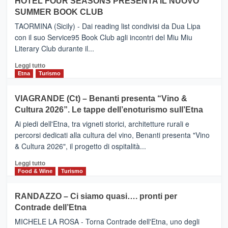
Neos
HOTEL FOUR SEASONS PRESENTA IL NUOVO
ETNEO
SUMMER BOOK CLUB
–
Meta
TAORMINA (Sicily) - Dai reading list condivisi da Dua Lipa
turistica
con il suo Service95 Book Club agli incontri del Miu Miu
privilegiata
Literary Club durante il...
secondo
i
Leggi
Leggi tutto
dati
di
Etna
Turismo
di
più
Airbnb.
su
VIAGRANDE (Ct) – Benanti presenta “Vino &
Anche
IL
la
Cultura 2026”. Le tappe dell’enoturismo sull’Etna
SAN
Valle
DOMENICO
Ai piedi dell'Etna, tra vigneti storici, architetture rurali e
Alcantara
PALACE
percorsi dedicati alla cultura del vino, Benanti presenta "Vino
nei
TAORMINA,
& Cultura 2026", il progetto di ospitalità...
primi
UN
posti
HOTEL
Leggi
Leggi tutto
nella
FOUR
di
Food & Wine
Turismo
classifica
SEASONS
più
siciliana
PRESENTA
su
RANDAZZO – Ci siamo quasi…. pronti per
IL
VIAGRANDE
Contrade dell’Etna
NUOVO
(Ct)
SUMMER
–
MICHELE LA ROSA - Torna Contrade dell'Etna, uno degli
BOOK