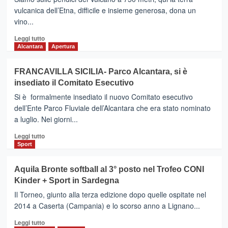
a
vulcanica dell’Etna, difficile e insieme generosa, dona un
sostegno
vino...
del
turismo
Leggi
Leggi tutto
naturalistico
di
Alcantara
Apertura
e
più
religioso
su
FRANCAVILLA SICILIA- Parco Alcantara, si è
La
insediato il Comitato Esecutivo
ricetta
di
Si è formalmente insediato il nuovo Comitato esecutivo
Martina
dell’Ente Parco Fluviale dell’Alcantara che era stato nominato
Caruso:
a luglio. Nei giorni...
Cappelletti
di
Leggi
Leggi tutto
suino
di
Sport
nero,
più
rosmarino,
su
Aquila Bronte softball al 3° posto nel Trofeo CONI
spuma
FRANCAVILLA
Kinder + Sport in Sardegna
Ragusano
SICILIA-
e
Parco
Il Torneo, giunto alla terza edizione dopo quelle ospitate nel
pomodori
Alcantara,
2014 a Caserta (Campania) e lo scorso anno a Lignano...
confit
si
Leggi
è
Leggi tutto