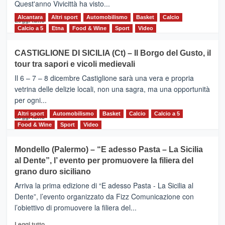
Quest'anno Vivicittà ha visto...
Alcantara
Leggi
Altri sport
Automobilismo
Basket
Calcio
Leggi tutto
di
Calcio a 5
Etna
Food & Wine
Sport
Video
più
su
CASTIGLIONE DI SICILIA (Ct) – Il Borgo del Gusto, il
MOIO
tour tra sapori e vicoli medievali
ALCANTARA
–
Il 6 – 7 – 8 dicembre Castiglione sarà una vera e propria
Vivicittà,
vetrina delle delizie locali, non una sagra, ma una opportunità
alla
per ogni...
scoperta
del
Altri sport
Leggi
Automobilismo
Basket
Calcio
Calcio a 5
Leggi tutto
territorio,
di
Food & Wine
Sport
Video
tra
più
sport
su
Mondello (Palermo) – “E adesso Pasta – La Sicilia
e
CASTIGLIONE
al Dente”, l’ evento per promuovere la filiera del
messaggi
DI
di
grano duro siciliano
SICILIA
pace
(Ct)
Arriva la prima edizione di “E adesso Pasta - La Sicilia al
–
Dente”, l’evento organizzato da Fizz Comunicazione con
Il
l’obiettivo di promuovere la filiera del...
Borgo
del
Leggi
Leggi tutto