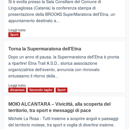
Si è svolta presso la Sala Consiliare del Comune di
Al
Linguaglossa (Catania) la conferenza stampa di
via
presentazione della BROOKS SuperMaratona dell’Etna, un
i
appuntamento destinato a...
collegamenti
Leggi
Leggi tutto
di
Sport
più
su
Torna la Supermaratona dell’Etna
BROOKS
Dopo un anno di pausa, la Supermaratona dell’Etna è pronta
SuperMaratona
dell’Etna,
a ripartire! Etna Trail A.S.D., storica associazione
presentata
organizzatrice dell’evento, annuncia con rinnovato
l’edizione
entusiasmo il ritorno della...
2026
Leggi
Leggi tutto
di
Alcantara
Secondo taglio
Sport
più
su
MOIO ALCANTARA – Vivicittà, alla scoperta del
Torna
territorio, tra sport e messaggi di pace
la
Supermaratona
Michele La Rosa - Tutti insieme a scoprire angoli e paesaggi
dell’Etna
del territorio moiese, tra sport e voglia di divertirsi insieme.