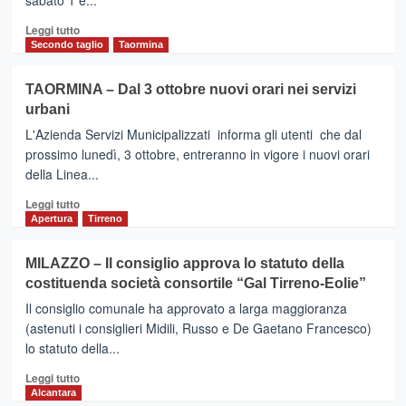
sabato 1 e...
Leggi
Leggi tutto
di
Secondo taglio
Taormina
più
su
TAORMINA – Dal 3 ottobre nuovi orari nei servizi
Sicilia
urbani
Outlet
Village
L'Azienda Servizi Municipalizzati informa gli utenti che dal
–
prossimo lunedì, 3 ottobre, entreranno in vigore i nuovi orari
sabato
della Linea...
conferenza
stampa
Leggi
Leggi tutto
presentazione
di
Apertura
Tirreno
il
più
Villaggio
su
MILAZZO – Il consiglio approva lo statuto della
dei
TAORMINA
costituenda società consortile “Gal Tirreno-Eolie”
Sapori
–
Dal
Il consiglio comunale ha approvato a larga maggioranza
3
(astenuti i consiglieri Midili, Russo e De Gaetano Francesco)
ottobre
lo statuto della...
nuovi
orari
Leggi
Leggi tutto
nei
di
Alcantara