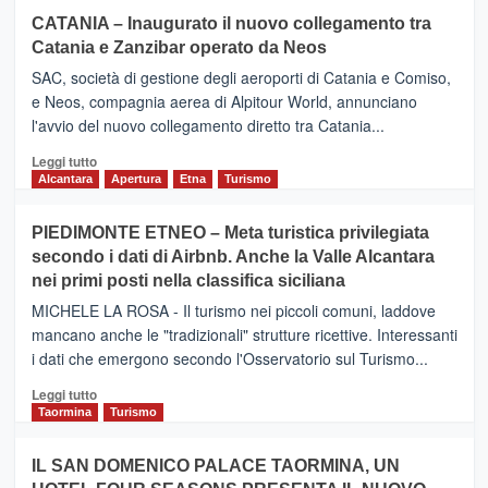
CATANIA – Inaugurato il nuovo collegamento tra
Catania e Zanzibar operato da Neos
SAC, società di gestione degli aeroporti di Catania e Comiso,
e Neos, compagnia aerea di Alpitour World, annunciano
l'avvio del nuovo collegamento diretto tra Catania...
Leggi
Leggi tutto
di
Alcantara
Apertura
Etna
Turismo
più
su
PIEDIMONTE ETNEO – Meta turistica privilegiata
CATANIA
secondo i dati di Airbnb. Anche la Valle Alcantara
–
nei primi posti nella classifica siciliana
Inaugurato
il
MICHELE LA ROSA - Il turismo nei piccoli comuni, laddove
nuovo
mancano anche le "tradizionali" strutture ricettive. Interessanti
collegamento
i dati che emergono secondo l'Osservatorio sul Turismo...
tra
Catania
Leggi
Leggi tutto
e
di
Taormina
Turismo
Zanzibar
più
operato
su
IL SAN DOMENICO PALACE TAORMINA, UN
da
PIEDIMONTE