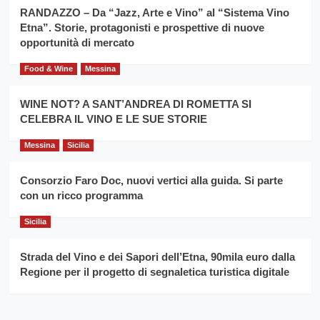
siciliano
vince
RANDAZZO – Da “Jazz, Arte e Vino” al “Sistema Vino
Franco
Etna”. Storie, protagonisti e prospettive di nuove
Caruso
opportunità di mercato
Food & Wine
Messina
WINE NOT? A SANT’ANDREA DI ROMETTA SI
CELEBRA IL VINO E LE SUE STORIE
Messina
Sicilia
Consorzio Faro Doc, nuovi vertici alla guida. Si parte
con un ricco programma
Sicilia
Strada del Vino e dei Sapori dell’Etna, 90mila euro dalla
Regione per il progetto di segnaletica turistica digitale