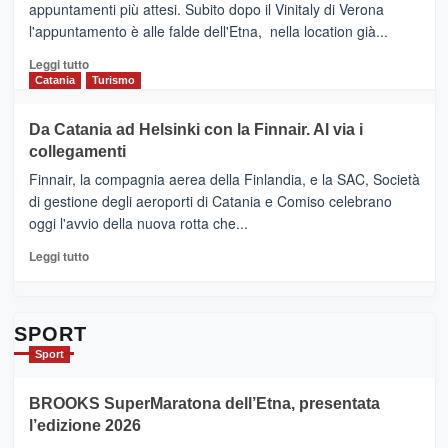
Benanti
appuntamenti più attesi. Subito dopo il Vinitaly di Verona
CLUB
presenta
l'appuntamento è alle falde dell'Etna, nella location già...
“Vino
&
Leggi
Leggi tutto
Cultura
di
Catania
Turismo
2026”.
più
Le
su
Da Catania ad Helsinki con la Finnair. Al via i
tappe
RANDAZZO
collegamenti
dell’enoturismo
–
sull’Etna
Ci
Finnair, la compagnia aerea della Finlandia, e la SAC, Società
siamo
di gestione degli aeroporti di Catania e Comiso celebrano
quasi….
oggi l'avvio della nuova rotta che...
pronti
per
Leggi
Leggi tutto
Contrade
di
dell’Etna
più
su
Da
SPORT
Catania
Sport
ad
Helsinki
BROOKS SuperMaratona dell’Etna, presentata
con
la
l’edizione 2026
Finnair.