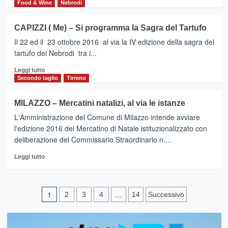
di
insediato
Food & Wine
Nebrodi
più
il
su
Comitato
CAPIZZI ( Me) – Si programma la Sagra del Tartufo
Aquila
Esecutivo
Il 22 ed il 23 ottobre 2016 al via la IV edizione della sagra del
Bronte
softball
tartufo dei Nebrodi tra i...
al
Leggi
Leggi tutto
3°
di
Secondo taglio
Tirreno
posto
più
nel
su
Trofeo
MILAZZO – Mercatini natalizi, al via le istanze
CAPIZZI
CONI
L'Amministrazione del Comune di Milazzo intende avviare
(
Kinder
Me)
l'edizione 2016 del Mercatino di Natale istituzionalizzato con
+
–
Sport
deliberazione del Commissario Straordinario n....
Si
in
Leggi
programma
Leggi tutto
Sardegna
di
la
più
Sagra
su
del
Paginazione
MILAZZO
Tartufo
1
…
2
3
4
14
Successivo
–
degli
Mercatini
natalizi,