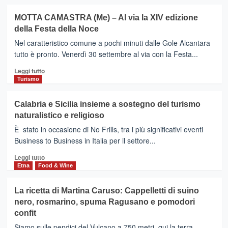
servizi
più
urbani
su
MOTTA CAMASTRA (Me) – Al via la XIV edizione
MILAZZO
della Festa della Noce
–
Il
Nel caratteristico comune a pochi minuti dalle Gole Alcantara
consiglio
tutto è pronto. Venerdì 30 settembre al via con la Festa...
approva
Leggi
lo
Leggi tutto
di
statuto
Turismo
più
della
su
costituenda
Calabria e Sicilia insieme a sostegno del turismo
MOTTA
società
naturalistico e religioso
CAMASTRA
consortile
(Me)
“Gal
È stato in occasione di No Frills, tra i più significativi eventi
–
Tirreno-
Business to Business in Italia per il settore...
Al
Eolie”
Leggi
via
Leggi tutto
di
la
Etna
Food & Wine
più
XIV
su
edizione
La ricetta di Martina Caruso: Cappelletti di suino
Calabria
della
nero, rosmarino, spuma Ragusano e pomodori
e
Festa
confit
Sicilia
della
insieme
Noce
Siamo sulle pendici del Vulcano a 750 metri, qui la terra