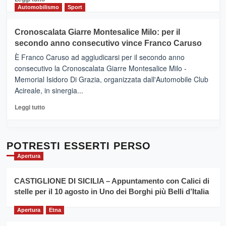
Gusto,
di
Automobilismo
Sport
il
più
tour
su
Cronoscalata Giarre Montesalice Milo: per il
tra
Mondello
sapori
secondo anno consecutivo vince Franco Caruso
(Palermo)
e
–
È Franco Caruso ad aggiudicarsi per il secondo anno
vicoli
“E
consecutivo la Cronoscalata Giarre Montesalice Milo -
medievali
adesso
Memorial Isidoro Di Grazia, organizzata dall'Automobile Club
Pasta
Acireale, in sinergia...
–
La
Leggi
Leggi tutto
Sicilia
di
al
più
Dente”,
su
l’
Cronoscalata
POTRESTI ESSERTI PERSO
evento
Giarre
Apertura
per
Montesalice
promuovere
Milo:
la
CASTIGLIONE DI SICILIA – Appuntamento con Calici di
per
filiera
stelle per il 10 agosto in Uno dei Borghi più Belli d’Italia
il
del
secondo
grano
anno
Apertura
Etna
duro
consecutivo