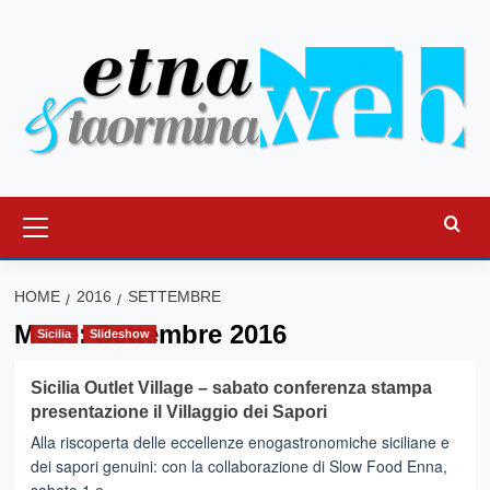
Vai
al
contenuto
Menu
principale
HOME
2016
SETTEMBRE
Mese:
Settembre 2016
Sicilia
Slideshow
Sicilia Outlet Village – sabato conferenza stampa
presentazione il Villaggio dei Sapori
Alla riscoperta delle eccellenze enogastronomiche siciliane e
dei sapori genuini: con la collaborazione di Slow Food Enna,