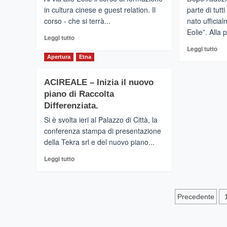
in cultura cinese e guest relation. Il
parte di tutt
corso - che si terrà...
nato ufficial
Eolie”. Alla 
Leggi
Leggi tutto
di
Leg
Leggi tutto
più
di
Apertura
Etna
su
più
LIPARI
su
ACIREALE – Inizia il nuovo
–
MI
piano di Raccolta
Albergatori
–
e
Na
Differenziata.
personale
uff
Si è svolta ieri al Palazzo di Città, la
addetto
il
conferenza stampa di presentazione
a
“Ga
della Tekra srl e del nuovo piano...
scuola
del
di
Tir
Leggi
Leggi tutto
cinese.
di
più
su
Pagina
ACIREALE
Precedente
–
degli
Inizia
il