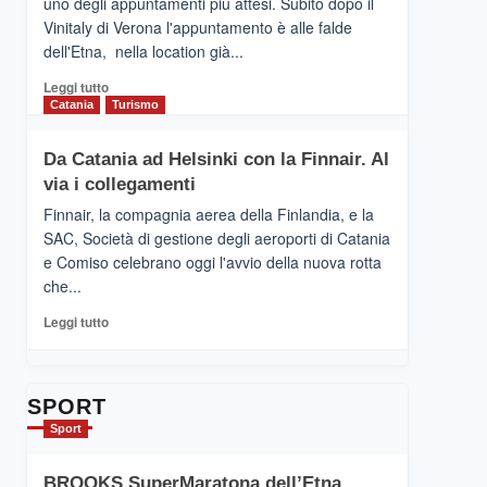
uno degli appuntamenti più attesi. Subito dopo il
presenta
Vinitaly di Verona l'appuntamento è alle falde
“Vino
dell'Etna, nella location già...
&
Cultura
Leggi
Leggi tutto
2026”.
di
Catania
Turismo
Le
più
tappe
su
Da Catania ad Helsinki con la Finnair. Al
dell’enoturismo
RANDAZZO
sull’Etna
via i collegamenti
–
Ci
Finnair, la compagnia aerea della Finlandia, e la
siamo
SAC, Società di gestione degli aeroporti di Catania
quasi….
e Comiso celebrano oggi l'avvio della nuova rotta
pronti
che...
per
Contrade
Leggi
Leggi tutto
dell’Etna
di
più
su
Da
SPORT
Catania
Sport
ad
Helsinki
BROOKS SuperMaratona dell’Etna,
con