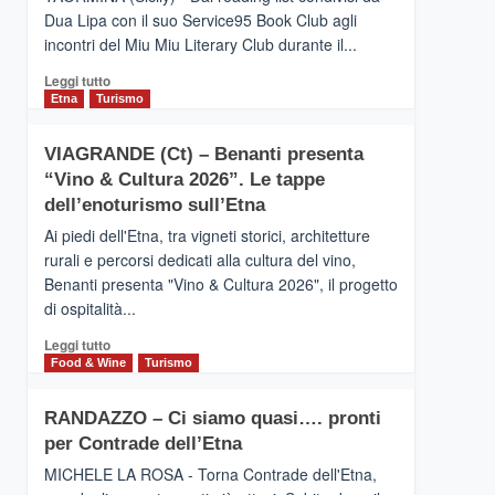
privilegiata
Dua Lipa con il suo Service95 Book Club agli
secondo
incontri del Miu Miu Literary Club durante il...
i
dati
Leggi
Leggi tutto
di
di
Etna
Turismo
Airbnb.
più
Anche
su
la
VIAGRANDE (Ct) – Benanti presenta
IL
Valle
“Vino & Cultura 2026”. Le tappe
SAN
Alcantara
DOMENICO
dell’enoturismo sull’Etna
nei
PALACE
primi
Ai piedi dell'Etna, tra vigneti storici, architetture
TAORMINA,
posti
rurali e percorsi dedicati alla cultura del vino,
UN
nella
Benanti presenta "Vino & Cultura 2026", il progetto
HOTEL
classifica
di ospitalità...
FOUR
siciliana
SEASONS
Leggi
Leggi tutto
PRESENTA
di
Food & Wine
Turismo
IL
più
NUOVO
su
SUMMER
RANDAZZO – Ci siamo quasi…. pronti
VIAGRANDE
BOOK
per Contrade dell’Etna
(Ct)
CLUB
–
MICHELE LA ROSA - Torna Contrade dell'Etna,
Benanti