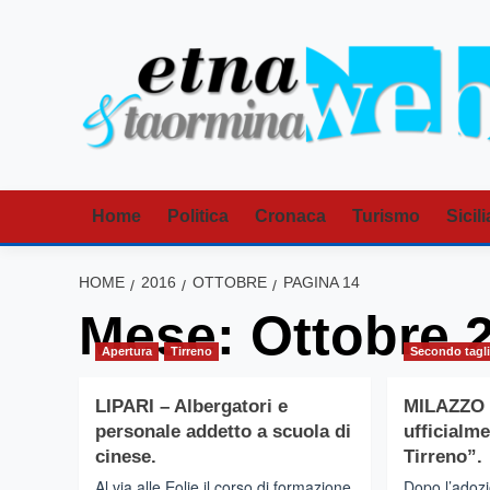
Vai
al
contenuto
Home
Politica
Cronaca
Turismo
Sicili
HOME
2016
OTTOBRE
PAGINA 14
Mese:
Ottobre 
Apertura
Tirreno
Secondo tagl
LIPARI – Albergatori e
MILAZZO 
personale addetto a scuola di
ufficialme
cinese.
Tirreno”.
Al via alle Eolie il corso di formazione
Dopo l’adozi