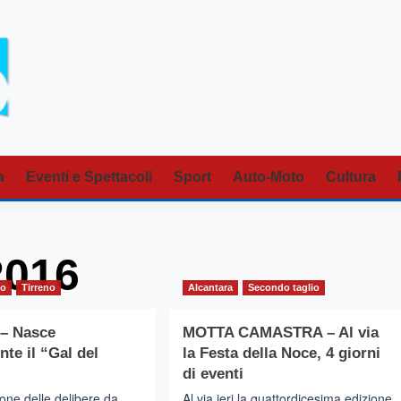
a
Eventi e Spettacoli
Sport
Auto-Moto
Cultura
2016
io
Tirreno
Alcantara
Secondo taglio
– Nasce
MOTTA CAMASTRA – Al via
nte il “Gal del
la Festa della Noce, 4 giorni
di eventi
one delle delibere da
Al via ieri la quattordicesima edizione