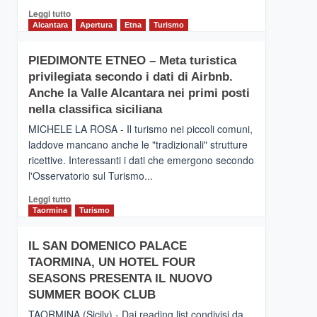
Leggi
Leggi tutto
di
Alcantara
Apertura
Etna
Turismo
più
su
PIEDIMONTE ETNEO – Meta turistica
CATANIA
privilegiata secondo i dati di Airbnb.
–
Inaugurato
Anche la Valle Alcantara nei primi posti
il
nella classifica siciliana
nuovo
MICHELE LA ROSA - Il turismo nei piccoli comuni,
collegamento
laddove mancano anche le "tradizionali" strutture
tra
ricettive. Interessanti i dati che emergono secondo
Catania
e
l'Osservatorio sul Turismo...
Zanzibar
Leggi
Leggi tutto
operato
di
Taormina
Turismo
da
più
Neos
su
IL SAN DOMENICO PALACE
PIEDIMONTE
TAORMINA, UN HOTEL FOUR
ETNEO
–
SEASONS PRESENTA IL NUOVO
Meta
SUMMER BOOK CLUB
turistica
TAORMINA (Sicily) - Dai reading list condivisi da