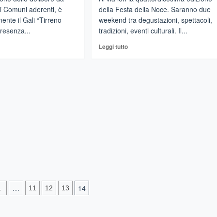
i i Comuni aderenti, è
della Festa della Noce. Saranno due
mente il Gali “Tirreno
weekend tra degustazioni, spettacoli,
presenza...
tradizioni, eventi culturali. Il...
gi
Leggi
Leggi tutto
di
più
su
LAZZO
MOTTA
CAMASTRA
sce
–
icialmente
Al
via
l
la
Festa
reno”.
della
Noce,
4
giorni
di
zione
…
14
1
11
12
13
eventi