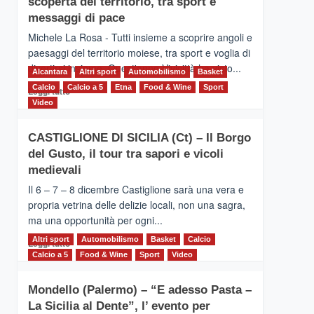
scoperta del territorio, tra sport e
la
Supermaratona
messaggi di pace
dell’Etna
Michele La Rosa - Tutti insieme a scoprire angoli e
paesaggi del territorio moiese, tra sport e voglia di
divertirsi insieme. Quest'anno Vivicittà ha visto...
Alcantara
Altri sport
Automobilismo
Basket
Calcio
Calcio a 5
Leggi
Etna
Food & Wine
Sport
Leggi tutto
di
Video
più
su
CASTIGLIONE DI SICILIA (Ct) – Il Borgo
MOIO
del Gusto, il tour tra sapori e vicoli
ALCANTARA
–
medievali
Vivicittà,
Il 6 – 7 – 8 dicembre Castiglione sarà una vera e
alla
propria vetrina delle delizie locali, non una sagra,
scoperta
ma una opportunità per ogni...
del
territorio,
Altri sport
Leggi
Automobilismo
Basket
Calcio
Leggi tutto
tra
di
Calcio a 5
Food & Wine
Sport
Video
sport
più
e
su
messaggi
Mondello (Palermo) – “E adesso Pasta –
CASTIGLIONE
di
La Sicilia al Dente”, l’ evento per
DI