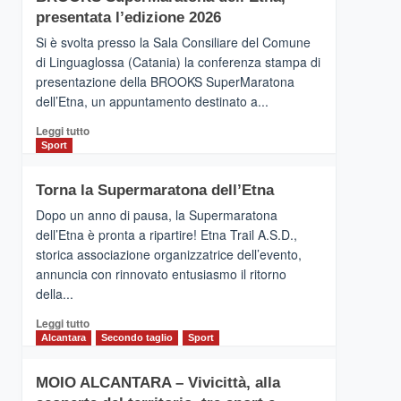
la
presentata l’edizione 2026
Finnair.
Si è svolta presso la Sala Consiliare del Comune
Al
di Linguaglossa (Catania) la conferenza stampa di
via
presentazione della BROOKS SuperMaratona
i
collegamenti
dell’Etna, un appuntamento destinato a...
Leggi
Leggi tutto
di
Sport
più
su
Torna la Supermaratona dell’Etna
BROOKS
SuperMaratona
Dopo un anno di pausa, la Supermaratona
dell’Etna,
dell’Etna è pronta a ripartire! Etna Trail A.S.D.,
presentata
storica associazione organizzatrice dell’evento,
l’edizione
annuncia con rinnovato entusiasmo il ritorno
2026
della...
Leggi
Leggi tutto
di
Alcantara
Secondo taglio
Sport
più
su
MOIO ALCANTARA – Vivicittà, alla
Torna