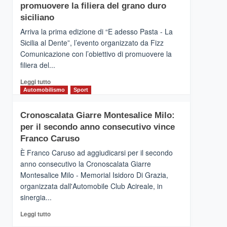
pace
SICILIA
promuovere la filiera del grano duro
(Ct)
siciliano
–
Arriva la prima edizione di “E adesso Pasta - La
Il
Sicilia al Dente”, l’evento organizzato da Fizz
Borgo
Comunicazione con l’obiettivo di promuovere la
del
Gusto,
filiera del...
il
Leggi
Leggi tutto
tour
di
Automobilismo
Sport
tra
più
sapori
su
e
Cronoscalata Giarre Montesalice Milo:
Mondello
vicoli
per il secondo anno consecutivo vince
(Palermo)
medievali
–
Franco Caruso
“E
È Franco Caruso ad aggiudicarsi per il secondo
adesso
anno consecutivo la Cronoscalata Giarre
Pasta
Montesalice Milo - Memorial Isidoro Di Grazia,
–
organizzata dall'Automobile Club Acireale, in
La
Sicilia
sinergia...
al
Leggi
Leggi tutto
Dente”,
di
l’