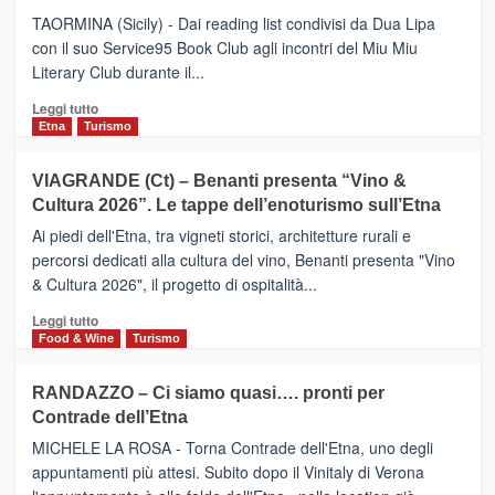
Meta
TAORMINA (Sicily) - Dai reading list condivisi da Dua Lipa
turistica
con il suo Service95 Book Club agli incontri del Miu Miu
privilegiata
Literary Club durante il...
secondo
i
Leggi
Leggi tutto
dati
di
Etna
Turismo
di
più
Airbnb.
su
VIAGRANDE (Ct) – Benanti presenta “Vino &
Anche
IL
la
Cultura 2026”. Le tappe dell’enoturismo sull’Etna
SAN
Valle
DOMENICO
Ai piedi dell'Etna, tra vigneti storici, architetture rurali e
Alcantara
PALACE
percorsi dedicati alla cultura del vino, Benanti presenta "Vino
nei
TAORMINA,
& Cultura 2026", il progetto di ospitalità...
primi
UN
posti
HOTEL
Leggi
Leggi tutto
nella
FOUR
di
Food & Wine
Turismo
classifica
SEASONS
più
siciliana
PRESENTA
su
RANDAZZO – Ci siamo quasi…. pronti per
IL
VIAGRANDE
Contrade dell’Etna
NUOVO
(Ct)
SUMMER
–
MICHELE LA ROSA - Torna Contrade dell'Etna, uno degli
BOOK
Benanti
appuntamenti più attesi. Subito dopo il Vinitaly di Verona
CLUB
presenta