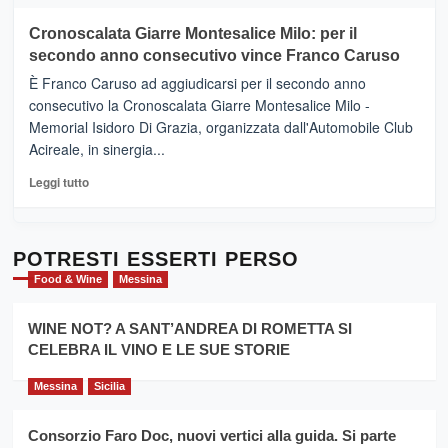
più
tour
su
Cronoscalata Giarre Montesalice Milo: per il
tra
Mondello
sapori
secondo anno consecutivo vince Franco Caruso
(Palermo)
e
–
È Franco Caruso ad aggiudicarsi per il secondo anno
vicoli
“E
consecutivo la Cronoscalata Giarre Montesalice Milo -
medievali
adesso
Memorial Isidoro Di Grazia, organizzata dall'Automobile Club
Pasta
Acireale, in sinergia...
–
La
Leggi
Leggi tutto
Sicilia
di
al
più
Dente”,
su
l’
Cronoscalata
POTRESTI ESSERTI PERSO
evento
Giarre
Food & Wine
Messina
per
Montesalice
promuovere
Milo:
la
WINE NOT? A SANT’ANDREA DI ROMETTA SI
per
filiera
CELEBRA IL VINO E LE SUE STORIE
il
del
secondo
grano
anno
Messina
Sicilia
duro
consecutivo
siciliano
vince
Consorzio Faro Doc, nuovi vertici alla guida. Si parte
Franco