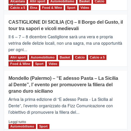
Alcantara
Leggi
Altri sport
Automobilismo
Basket
Calcio
Leggi tutto
di
Calcio a 5
Etna
Food & Wine
Sport
Video
più
su
CASTIGLIONE DI SICILIA (Ct) – Il Borgo del Gusto, il
MOIO
tour tra sapori e vicoli medievali
ALCANTARA
–
Il 6 – 7 – 8 dicembre Castiglione sarà una vera e propria
Vivicittà,
vetrina delle delizie locali, non una sagra, ma una opportunità
alla
per ogni...
scoperta
del
Altri sport
Leggi
Automobilismo
Basket
Calcio
Calcio a 5
Leggi tutto
territorio,
di
Food & Wine
Sport
Video
tra
più
sport
su
Mondello (Palermo) – “E adesso Pasta – La Sicilia
e
CASTIGLIONE
al Dente”, l’ evento per promuovere la filiera del
messaggi
DI
di
grano duro siciliano
SICILIA
pace
(Ct)
Arriva la prima edizione di “E adesso Pasta - La Sicilia al
–
Dente”, l’evento organizzato da Fizz Comunicazione con
Il
l’obiettivo di promuovere la filiera del...
Borgo
del
Leggi
Leggi tutto
Gusto,
di
Automobilismo
Sport
il