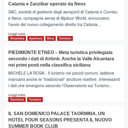
Catania e Zanzibar operato da Neos
SAC, società di gestione degli aeroporti di Catania e Comiso,
e Neos, compagnia aerea di Alpitour World, annunciano
l'avvio del nuovo collegamento diretto tra Catania...
Leggi
Leggi tutto
di
Alcantara
Apertura
Etna
Turismo
più
su
PIEDIMONTE ETNEO – Meta turistica privilegiata
CATANIA
secondo i dati di Airbnb. Anche la Valle Alcantara
–
nei primi posti nella classifica siciliana
Inaugurato
il
MICHELE LA ROSA - Il turismo nei piccoli comuni, laddove
nuovo
mancano anche le "tradizionali" strutture ricettive. Interessanti
collegamento
i dati che emergono secondo l'Osservatorio sul Turismo...
tra
Catania
Leggi
Leggi tutto
e
di
Taormina
Turismo
Zanzibar
più
operato
su
IL SAN DOMENICO PALACE TAORMINA, UN
da
PIEDIMONTE
Neos
HOTEL FOUR SEASONS PRESENTA IL NUOVO
ETNEO
SUMMER BOOK CLUB
–