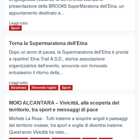
via
presentazione della BROOKS SuperMaratona dell’Etna, un
i
appuntamento destinato a...
collegamenti
Leggi
Leggi tutto
di
Sport
più
su
Torna la Supermaratona dell’Etna
BROOKS
Dopo un anno di pausa, la Supermaratona dell’Etna è pronta
SuperMaratona
dell’Etna,
a ripartire! Etna Trail A.S.D., storica associazione
presentata
organizzatrice dell’evento, annuncia con rinnovato
l’edizione
entusiasmo il ritorno della...
2026
Leggi
Leggi tutto
di
Alcantara
Secondo taglio
Sport
più
su
MOIO ALCANTARA – Vivicittà, alla scoperta del
Torna
territorio, tra sport e messaggi di pace
la
Supermaratona
Michele La Rosa - Tutti insieme a scoprire angoli e paesaggi
dell’Etna
del territorio moiese, tra sport e voglia di divertirsi insieme.
Quest'anno Vivicittà ha visto...