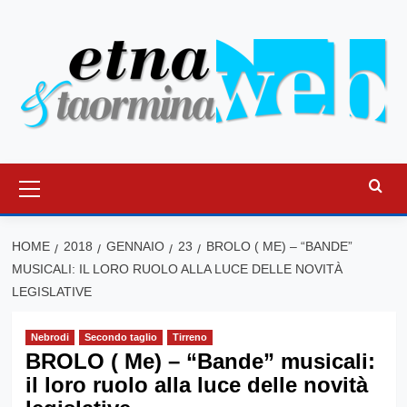
Vai
al
contenuto
Menu
principale
HOME
2018
GENNAIO
23
BROLO ( ME) – “BANDE”
MUSICALI: IL LORO RUOLO ALLA LUCE DELLE NOVITÀ
LEGISLATIVE
Nebrodi
Secondo taglio
Tirreno
BROLO ( Me) – “Bande” musicali:
il loro ruolo alla luce delle novità