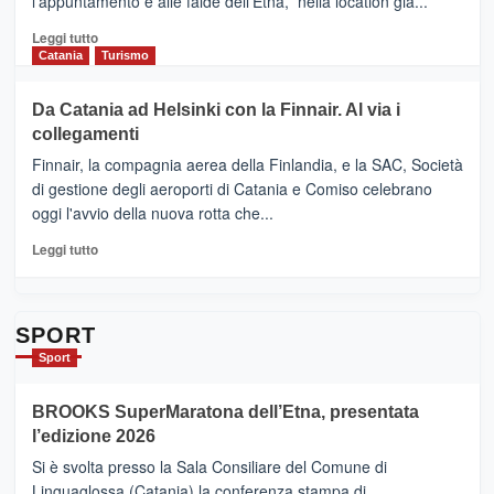
l'appuntamento è alle falde dell'Etna, nella location già...
“Vino
&
Leggi
Leggi tutto
Cultura
di
Catania
Turismo
2026”.
più
Le
su
Da Catania ad Helsinki con la Finnair. Al via i
tappe
RANDAZZO
collegamenti
dell’enoturismo
–
sull’Etna
Ci
Finnair, la compagnia aerea della Finlandia, e la SAC, Società
siamo
di gestione degli aeroporti di Catania e Comiso celebrano
quasi….
oggi l'avvio della nuova rotta che...
pronti
per
Leggi
Leggi tutto
Contrade
di
dell’Etna
più
su
Da
SPORT
Catania
Sport
ad
Helsinki
BROOKS SuperMaratona dell’Etna, presentata
con
la
l’edizione 2026
Finnair.
Si è svolta presso la Sala Consiliare del Comune di
Al
Linguaglossa (Catania) la conferenza stampa di