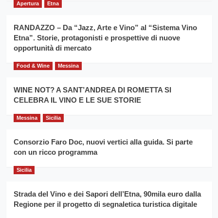
grano
anno
Apertura
Etna
duro
consecutivo
siciliano
vince
RANDAZZO – Da “Jazz, Arte e Vino” al “Sistema Vino
Franco
Etna”. Storie, protagonisti e prospettive di nuove
Caruso
opportunità di mercato
Food & Wine
Messina
WINE NOT? A SANT’ANDREA DI ROMETTA SI
CELEBRA IL VINO E LE SUE STORIE
Messina
Sicilia
Consorzio Faro Doc, nuovi vertici alla guida. Si parte
con un ricco programma
Sicilia
Strada del Vino e dei Sapori dell’Etna, 90mila euro dalla
Regione per il progetto di segnaletica turistica digitale