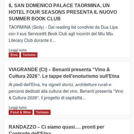
operato
su
IL SAN DOMENICO PALACE TAORMINA, UN
da
PIEDIMONTE
Neos
HOTEL FOUR SEASONS PRESENTA IL NUOVO
ETNEO
SUMMER BOOK CLUB
–
Meta
TAORMINA (Sicily) - Dai reading list condivisi da Dua Lipa
turistica
con il suo Service95 Book Club agli incontri del Miu Miu
privilegiata
Literary Club durante il...
secondo
i
Leggi
Leggi tutto
dati
di
Etna
Turismo
di
più
Airbnb.
su
VIAGRANDE (Ct) – Benanti presenta “Vino &
Anche
IL
la
Cultura 2026”. Le tappe dell’enoturismo sull’Etna
SAN
Valle
DOMENICO
Ai piedi dell'Etna, tra vigneti storici, architetture rurali e
Alcantara
PALACE
percorsi dedicati alla cultura del vino, Benanti presenta "Vino
nei
TAORMINA,
& Cultura 2026", il progetto di ospitalità...
primi
UN
posti
HOTEL
Leggi
Leggi tutto
nella
FOUR
di
Food & Wine
Turismo
classifica
SEASONS
più
siciliana
PRESENTA
su
RANDAZZO – Ci siamo quasi…. pronti per
IL
VIAGRANDE
Contrade dell’Etna