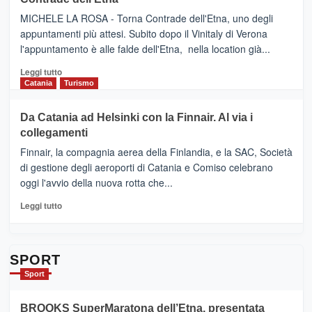
NUOVO
(Ct)
SUMMER
–
MICHELE LA ROSA - Torna Contrade dell'Etna, uno degli
BOOK
Benanti
appuntamenti più attesi. Subito dopo il Vinitaly di Verona
CLUB
presenta
l'appuntamento è alle falde dell'Etna, nella location già...
“Vino
&
Leggi
Leggi tutto
Cultura
di
Catania
Turismo
2026”.
più
Le
su
Da Catania ad Helsinki con la Finnair. Al via i
tappe
RANDAZZO
collegamenti
dell’enoturismo
–
sull’Etna
Ci
Finnair, la compagnia aerea della Finlandia, e la SAC, Società
siamo
di gestione degli aeroporti di Catania e Comiso celebrano
quasi….
oggi l'avvio della nuova rotta che...
pronti
per
Leggi
Leggi tutto
Contrade
di
dell’Etna
più
su
Da
SPORT
Catania
Sport
ad
Helsinki
BROOKS SuperMaratona dell’Etna, presentata
con