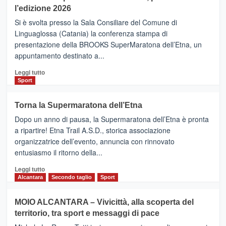
la
l’edizione 2026
Finnair.
Si è svolta presso la Sala Consiliare del Comune di
Al
Linguaglossa (Catania) la conferenza stampa di
via
presentazione della BROOKS SuperMaratona dell’Etna, un
i
appuntamento destinato a...
collegamenti
Leggi
Leggi tutto
di
Sport
più
su
Torna la Supermaratona dell’Etna
BROOKS
Dopo un anno di pausa, la Supermaratona dell’Etna è pronta
SuperMaratona
dell’Etna,
a ripartire! Etna Trail A.S.D., storica associazione
presentata
organizzatrice dell’evento, annuncia con rinnovato
l’edizione
entusiasmo il ritorno della...
2026
Leggi
Leggi tutto
di
Alcantara
Secondo taglio
Sport
più
su
MOIO ALCANTARA – Vivicittà, alla scoperta del
Torna
territorio, tra sport e messaggi di pace
la
Supermaratona