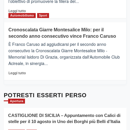
l’obiettivo di promuovere la filiera del...
Borgo
del
Leggi
Leggi tutto
Gusto,
di
Automobilismo
Sport
il
più
tour
su
Cronoscalata Giarre Montesalice Milo: per il
tra
Mondello
sapori
secondo anno consecutivo vince Franco Caruso
(Palermo)
e
–
È Franco Caruso ad aggiudicarsi per il secondo anno
vicoli
“E
consecutivo la Cronoscalata Giarre Montesalice Milo -
medievali
adesso
Memorial Isidoro Di Grazia, organizzata dall'Automobile Club
Pasta
Acireale, in sinergia...
–
La
Leggi
Leggi tutto
Sicilia
di
al
più
Dente”,
su
l’
Cronoscalata
POTRESTI ESSERTI PERSO
evento
Giarre
Apertura
per
Montesalice
promuovere
Milo:
la
CASTIGLIONE DI SICILIA – Appuntamento con Calici di
per
filiera
stelle per il 10 agosto in Uno dei Borghi più Belli d’Italia
il
del
secondo