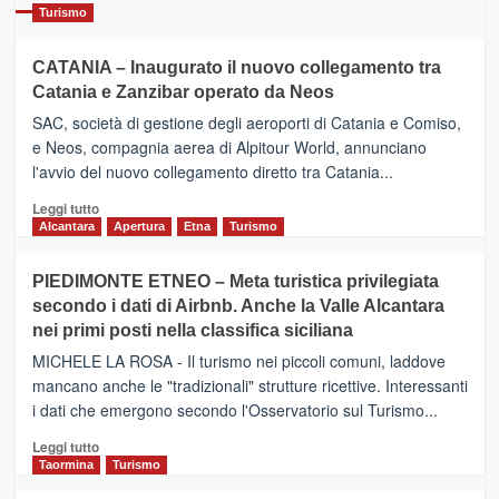
Turismo
CATANIA – Inaugurato il nuovo collegamento tra
Catania e Zanzibar operato da Neos
SAC, società di gestione degli aeroporti di Catania e Comiso,
e Neos, compagnia aerea di Alpitour World, annunciano
l'avvio del nuovo collegamento diretto tra Catania...
Leggi
Leggi tutto
di
Alcantara
Apertura
Etna
Turismo
più
su
PIEDIMONTE ETNEO – Meta turistica privilegiata
CATANIA
secondo i dati di Airbnb. Anche la Valle Alcantara
–
nei primi posti nella classifica siciliana
Inaugurato
il
MICHELE LA ROSA - Il turismo nei piccoli comuni, laddove
nuovo
mancano anche le "tradizionali" strutture ricettive. Interessanti
collegamento
i dati che emergono secondo l'Osservatorio sul Turismo...
tra
Catania
Leggi
Leggi tutto
e
di
Taormina
Turismo
Zanzibar
più