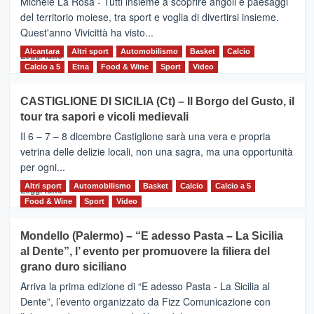
Michele La Rosa - Tutti insieme a scoprire angoli e paesaggi
dell’Etna
del territorio moiese, tra sport e voglia di divertirsi insieme.
Quest'anno Vivicittà ha visto...
Alcantara
Leggi
Altri sport
Automobilismo
Basket
Calcio
Leggi tutto
di
Calcio a 5
Etna
Food & Wine
Sport
Video
più
su
CASTIGLIONE DI SICILIA (Ct) – Il Borgo del Gusto, il
MOIO
tour tra sapori e vicoli medievali
ALCANTARA
–
Il 6 – 7 – 8 dicembre Castiglione sarà una vera e propria
Vivicittà,
vetrina delle delizie locali, non una sagra, ma una opportunità
alla
per ogni...
scoperta
del
Altri sport
Leggi
Automobilismo
Basket
Calcio
Calcio a 5
Leggi tutto
territorio,
di
Food & Wine
Sport
Video
tra
più
sport
su
Mondello (Palermo) – “E adesso Pasta – La Sicilia
e
CASTIGLIONE
al Dente”, l’ evento per promuovere la filiera del
messaggi
DI
di
grano duro siciliano
SICILIA
pace
(Ct)
Arriva la prima edizione di “E adesso Pasta - La Sicilia al
–
Dente”, l’evento organizzato da Fizz Comunicazione con
Il