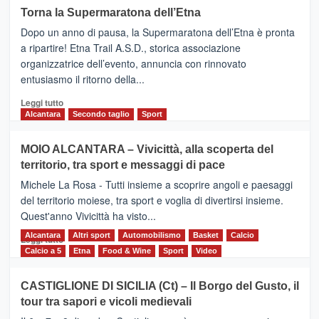
su
Torna la Supermaratona dell’Etna
BROOKS
Dopo un anno di pausa, la Supermaratona dell’Etna è pronta
SuperMaratona
dell’Etna,
a ripartire! Etna Trail A.S.D., storica associazione
presentata
organizzatrice dell’evento, annuncia con rinnovato
l’edizione
entusiasmo il ritorno della...
2026
Leggi
Leggi tutto
di
Alcantara
Secondo taglio
Sport
più
su
MOIO ALCANTARA – Vivicittà, alla scoperta del
Torna
territorio, tra sport e messaggi di pace
la
Supermaratona
Michele La Rosa - Tutti insieme a scoprire angoli e paesaggi
dell’Etna
del territorio moiese, tra sport e voglia di divertirsi insieme.
Quest'anno Vivicittà ha visto...
Alcantara
Leggi
Altri sport
Automobilismo
Basket
Calcio
Leggi tutto
di
Calcio a 5
Etna
Food & Wine
Sport
Video
più
su
CASTIGLIONE DI SICILIA (Ct) – Il Borgo del Gusto, il
MOIO
tour tra sapori e vicoli medievali
ALCANTARA
–