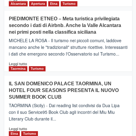
di
Alcantara
Apertura
Etna
Turismo
più
su
PIEDIMONTE ETNEO – Meta turistica privilegiata
CATANIA
secondo i dati di Airbnb. Anche la Valle Alcantara
–
nei primi posti nella classifica siciliana
Inaugurato
il
MICHELE LA ROSA - Il turismo nei piccoli comuni, laddove
nuovo
mancano anche le "tradizionali" strutture ricettive. Interessanti
collegamento
i dati che emergono secondo l'Osservatorio sul Turismo...
tra
Catania
Leggi
Leggi tutto
e
di
Taormina
Turismo
Zanzibar
più
operato
su
IL SAN DOMENICO PALACE TAORMINA, UN
da
PIEDIMONTE
Neos
HOTEL FOUR SEASONS PRESENTA IL NUOVO
ETNEO
SUMMER BOOK CLUB
–
Meta
TAORMINA (Sicily) - Dai reading list condivisi da Dua Lipa
turistica
con il suo Service95 Book Club agli incontri del Miu Miu
privilegiata
Literary Club durante il...
secondo
i
Leggi
Leggi tutto
dati
di
Etna
Turismo