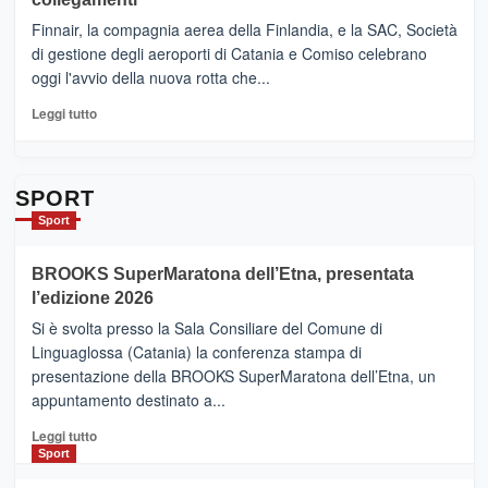
dell’enoturismo
–
sull’Etna
Ci
Finnair, la compagnia aerea della Finlandia, e la SAC, Società
siamo
di gestione degli aeroporti di Catania e Comiso celebrano
quasi….
oggi l'avvio della nuova rotta che...
pronti
per
Leggi
Leggi tutto
Contrade
di
dell’Etna
più
su
Da
SPORT
Catania
Sport
ad
Helsinki
BROOKS SuperMaratona dell’Etna, presentata
con
la
l’edizione 2026
Finnair.
Si è svolta presso la Sala Consiliare del Comune di
Al
Linguaglossa (Catania) la conferenza stampa di
via
presentazione della BROOKS SuperMaratona dell’Etna, un
i
appuntamento destinato a...
collegamenti
Leggi
Leggi tutto
di
Sport
più