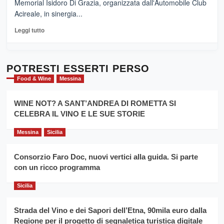
Memorial Isidoro Di Grazia, organizzata dall'Automobile Club
Pasta
Acireale, in sinergia...
–
La
Leggi
Leggi tutto
Sicilia
di
al
più
Dente”,
su
l’
Cronoscalata
POTRESTI ESSERTI PERSO
evento
Giarre
Food & Wine
Messina
per
Montesalice
promuovere
Milo:
la
WINE NOT? A SANT’ANDREA DI ROMETTA SI
per
filiera
CELEBRA IL VINO E LE SUE STORIE
il
del
secondo
grano
anno
Messina
Sicilia
duro
consecutivo
siciliano
vince
Consorzio Faro Doc, nuovi vertici alla guida. Si parte
Franco
con un ricco programma
Caruso
Sicilia
Strada del Vino e dei Sapori dell’Etna, 90mila euro dalla
Regione per il progetto di segnaletica turistica digitale