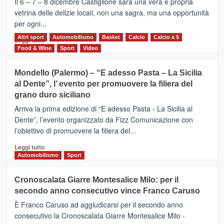
Il 6 – 7 – 8 dicembre Castiglione sarà una vera e propria
Vivicittà,
vetrina delle delizie locali, non una sagra, ma una opportunità
alla
per ogni...
scoperta
del
Altri sport
Leggi
Automobilismo
Basket
Calcio
Calcio a 5
Leggi tutto
territorio,
di
Food & Wine
Sport
Video
tra
più
sport
su
Mondello (Palermo) – “E adesso Pasta – La Sicilia
e
CASTIGLIONE
al Dente”, l’ evento per promuovere la filiera del
messaggi
DI
di
grano duro siciliano
SICILIA
pace
(Ct)
Arriva la prima edizione di “E adesso Pasta - La Sicilia al
–
Dente”, l’evento organizzato da Fizz Comunicazione con
Il
l’obiettivo di promuovere la filiera del...
Borgo
del
Leggi
Leggi tutto
Gusto,
di
Automobilismo
Sport
il
più
tour
su
Cronoscalata Giarre Montesalice Milo: per il
tra
Mondello
sapori
secondo anno consecutivo vince Franco Caruso
(Palermo)
e
–
È Franco Caruso ad aggiudicarsi per il secondo anno
vicoli
“E
consecutivo la Cronoscalata Giarre Montesalice Milo -
medievali
adesso