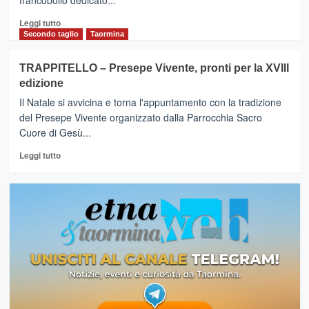
francobollo dedicato...
Leggi
Leggi tutto
di
Secondo taglio
Taormina
più
su
TRAPPITELLO – Presepe Vivente, pronti per la XVIII
MILO
edizione
(Ct)
–
Il Natale si avvicina e torna l'appuntamento con la tradizione
Presentazione
del Presepe Vivente organizzato dalla Parrocchia Sacro
del
Cuore di Gesù...
francobollo
dedicato
Leggi
Leggi tutto
a
di
Franco
più
Battiato
su
TRAPPITELLO
–
Presepe
Vivente,
pronti
per
la
XVIII