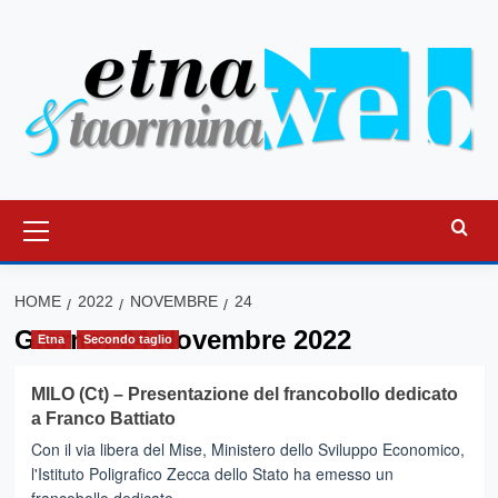
Vai
al
contenuto
Menu
principale
HOME
2022
NOVEMBRE
24
Giorno:
24 Novembre 2022
Etna
Secondo taglio
MILO (Ct) – Presentazione del francobollo dedicato
a Franco Battiato
Con il via libera del Mise, Ministero dello Sviluppo Economico,
l'Istituto Poligrafico Zecca dello Stato ha emesso un