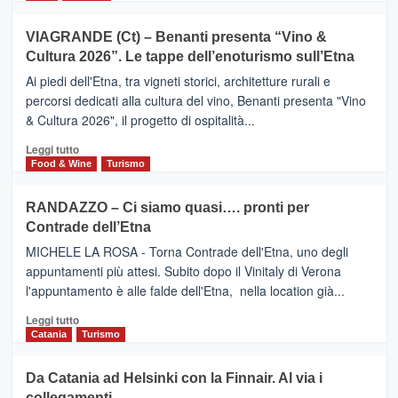
di
più
Airbnb.
su
VIAGRANDE (Ct) – Benanti presenta “Vino &
Anche
IL
la
Cultura 2026”. Le tappe dell’enoturismo sull’Etna
SAN
Valle
DOMENICO
Ai piedi dell'Etna, tra vigneti storici, architetture rurali e
Alcantara
PALACE
percorsi dedicati alla cultura del vino, Benanti presenta "Vino
nei
TAORMINA,
& Cultura 2026", il progetto di ospitalità...
primi
UN
posti
HOTEL
Leggi
Leggi tutto
nella
FOUR
di
Food & Wine
Turismo
classifica
SEASONS
più
siciliana
PRESENTA
su
RANDAZZO – Ci siamo quasi…. pronti per
IL
VIAGRANDE
Contrade dell’Etna
NUOVO
(Ct)
SUMMER
–
MICHELE LA ROSA - Torna Contrade dell'Etna, uno degli
BOOK
Benanti
appuntamenti più attesi. Subito dopo il Vinitaly di Verona
CLUB
presenta
l'appuntamento è alle falde dell'Etna, nella location già...
“Vino
&
Leggi
Leggi tutto
Cultura
di
Catania
Turismo
2026”.
più
Le
su
Da Catania ad Helsinki con la Finnair. Al via i
tappe
RANDAZZO
collegamenti