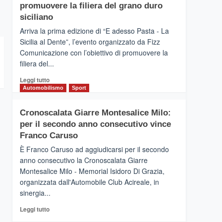
pace
SICILIA
promuovere la filiera del grano duro
(Ct)
siciliano
–
Arriva la prima edizione di “E adesso Pasta - La
Il
Sicilia al Dente”, l’evento organizzato da Fizz
Borgo
Comunicazione con l’obiettivo di promuovere la
del
Gusto,
filiera del...
il
Leggi
Leggi tutto
tour
di
Automobilismo
Sport
tra
più
sapori
su
e
Cronoscalata Giarre Montesalice Milo:
Mondello
vicoli
per il secondo anno consecutivo vince
(Palermo)
medievali
–
Franco Caruso
“E
È Franco Caruso ad aggiudicarsi per il secondo
adesso
anno consecutivo la Cronoscalata Giarre
Pasta
Montesalice Milo - Memorial Isidoro Di Grazia,
–
organizzata dall'Automobile Club Acireale, in
La
Sicilia
sinergia...
al
Leggi
Leggi tutto
Dente”,
di
l’