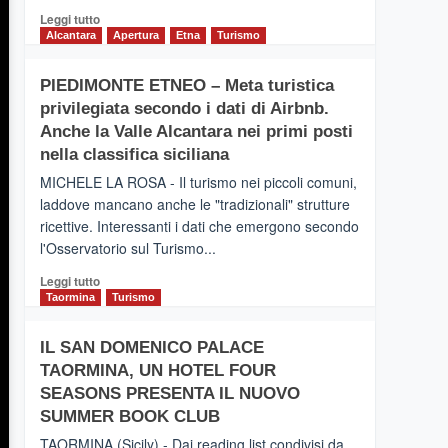
Leggi
Leggi tutto
di
Alcantara
Apertura
Etna
Turismo
più
su
PIEDIMONTE ETNEO – Meta turistica
CATANIA
privilegiata secondo i dati di Airbnb.
–
Inaugurato
Anche la Valle Alcantara nei primi posti
il
nella classifica siciliana
nuovo
MICHELE LA ROSA - Il turismo nei piccoli comuni,
collegamento
laddove mancano anche le "tradizionali" strutture
tra
ricettive. Interessanti i dati che emergono secondo
Catania
e
l'Osservatorio sul Turismo...
Zanzibar
Leggi
Leggi tutto
operato
di
Taormina
Turismo
da
più
Neos
su
IL SAN DOMENICO PALACE
PIEDIMONTE
TAORMINA, UN HOTEL FOUR
ETNEO
–
SEASONS PRESENTA IL NUOVO
Meta
SUMMER BOOK CLUB
turistica
TAORMINA (Sicily) - Dai reading list condivisi da