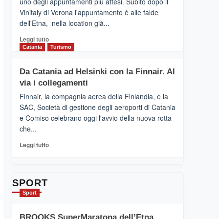
uno degli appuntamenti più attesi. Subito dopo il
presenta
Vinitaly di Verona l'appuntamento è alle falde
“Vino
dell'Etna, nella location già...
&
Cultura
Leggi
Leggi tutto
2026”.
di
Catania
Turismo
Le
più
tappe
su
Da Catania ad Helsinki con la Finnair. Al
dell’enoturismo
RANDAZZO
sull’Etna
via i collegamenti
–
Ci
Finnair, la compagnia aerea della Finlandia, e la
siamo
SAC, Società di gestione degli aeroporti di Catania
quasi….
e Comiso celebrano oggi l'avvio della nuova rotta
pronti
che...
per
Contrade
Leggi
Leggi tutto
dell’Etna
di
più
su
Da
SPORT
Catania
Sport
ad
Helsinki
BROOKS SuperMaratona dell’Etna,
con