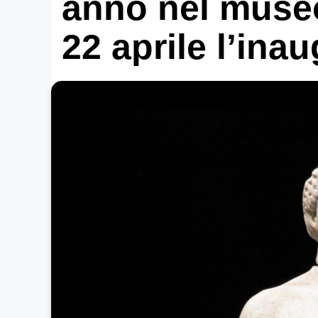
anno nel museo
22 aprile l’ina