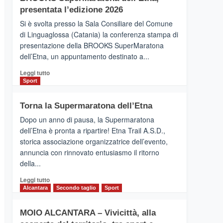
la
presentata l’edizione 2026
Finnair.
Si è svolta presso la Sala Consiliare del Comune
Al
di Linguaglossa (Catania) la conferenza stampa di
via
presentazione della BROOKS SuperMaratona
i
collegamenti
dell’Etna, un appuntamento destinato a...
Leggi
Leggi tutto
di
Sport
più
su
Torna la Supermaratona dell’Etna
BROOKS
SuperMaratona
Dopo un anno di pausa, la Supermaratona
dell’Etna,
dell’Etna è pronta a ripartire! Etna Trail A.S.D.,
presentata
storica associazione organizzatrice dell’evento,
l’edizione
annuncia con rinnovato entusiasmo il ritorno
2026
della...
Leggi
Leggi tutto
di
Alcantara
Secondo taglio
Sport
più
su
MOIO ALCANTARA – Vivicittà, alla
Torna