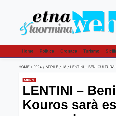
Vai
al
contenuto
Home
Politica
Cronaca
Turismo
Sicili
HOME
2024
APRILE
18
LENTINI – BENI CULTURA
Cultura
LENTINI – Beni c
Kouros sarà es