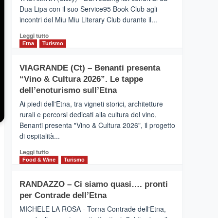
privilegiata
Dua Lipa con il suo Service95 Book Club agli
secondo
incontri del Miu Miu Literary Club durante il...
i
dati
Leggi
Leggi tutto
di
di
Etna
Turismo
Airbnb.
più
Anche
su
la
VIAGRANDE (Ct) – Benanti presenta
IL
Valle
“Vino & Cultura 2026”. Le tappe
SAN
Alcantara
DOMENICO
dell’enoturismo sull’Etna
nei
PALACE
primi
Ai piedi dell'Etna, tra vigneti storici, architetture
TAORMINA,
posti
rurali e percorsi dedicati alla cultura del vino,
UN
nella
Benanti presenta "Vino & Cultura 2026", il progetto
HOTEL
classifica
di ospitalità...
FOUR
siciliana
SEASONS
Leggi
Leggi tutto
PRESENTA
di
Food & Wine
Turismo
IL
più
NUOVO
su
SUMMER
RANDAZZO – Ci siamo quasi…. pronti
VIAGRANDE
BOOK
per Contrade dell’Etna
(Ct)
CLUB
–
MICHELE LA ROSA - Torna Contrade dell'Etna,
Benanti