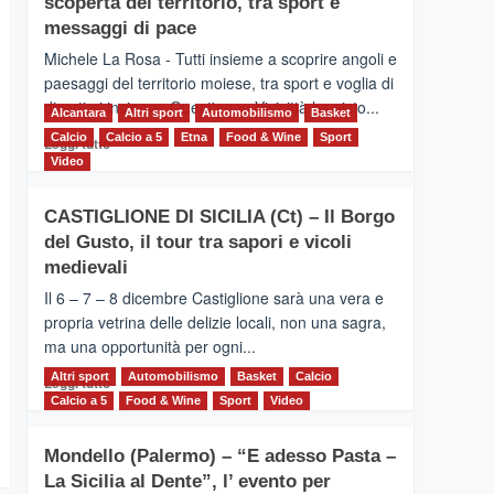
scoperta del territorio, tra sport e
la
Supermaratona
messaggi di pace
dell’Etna
Michele La Rosa - Tutti insieme a scoprire angoli e
paesaggi del territorio moiese, tra sport e voglia di
divertirsi insieme. Quest'anno Vivicittà ha visto...
Alcantara
Altri sport
Automobilismo
Basket
Calcio
Calcio a 5
Leggi
Etna
Food & Wine
Sport
Leggi tutto
di
Video
più
su
CASTIGLIONE DI SICILIA (Ct) – Il Borgo
MOIO
del Gusto, il tour tra sapori e vicoli
ALCANTARA
–
medievali
Vivicittà,
Il 6 – 7 – 8 dicembre Castiglione sarà una vera e
alla
propria vetrina delle delizie locali, non una sagra,
scoperta
ma una opportunità per ogni...
del
territorio,
Altri sport
Leggi
Automobilismo
Basket
Calcio
Leggi tutto
tra
di
Calcio a 5
Food & Wine
Sport
Video
sport
più
e
su
messaggi
Mondello (Palermo) – “E adesso Pasta –
CASTIGLIONE
di
La Sicilia al Dente”, l’ evento per
DI