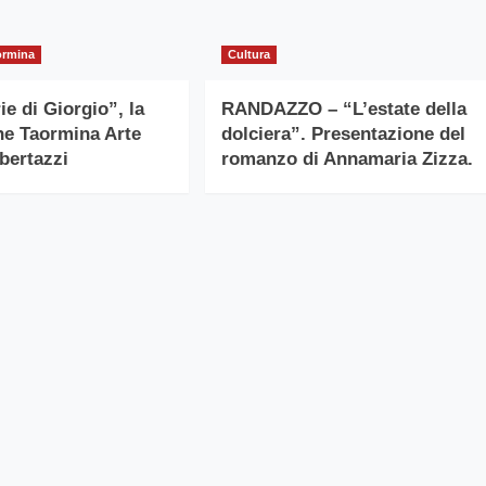
ormina
Cultura
e di Giorgio”, la
RANDAZZO – “L’estate della
e Taormina Arte
dolciera”. Presentazione del
lbertazzi
romanzo di Annamaria Zizza.