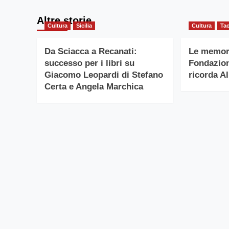
Altre storie
Cultura
Sicilia
Cultura
Ta
Da Sciacca a Recanati:
Le memori
successo per i libri su
Fondazion
Giacomo Leopardi di Stefano
ricorda A
Certa e Angela Marchica