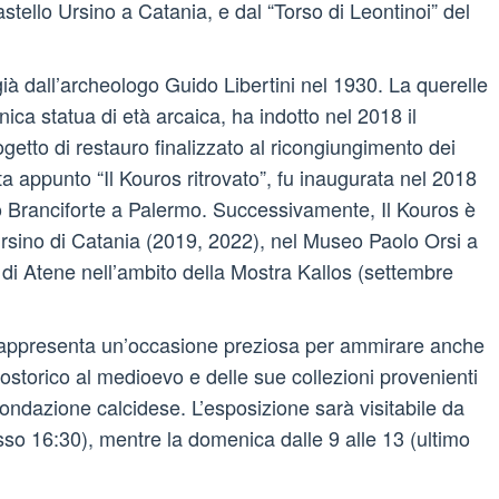
stello Ursino a Catania, e dal “Torso di Leontinoi” del
 già dall’archeologo Guido Libertini nel 1930. La querelle
nica statua di età arcaica, ha indotto nel 2018 il
tto di restauro finalizzato al ricongiungimento dei
ata appunto “Il Kouros ritrovato”, fu inaugurata nel 2018
zo Branciforte a Palermo. Successivamente, Il Kouros è
Ursino di Catania (2019, 2022), nel Museo Paolo Orsi a
di Atene nell’ambito della Mostra Kallos (settembre
rappresenta un’occasione preziosa per ammirare anche
otostorico al medioevo e delle sue collezioni provenienti
 fondazione calcidese. L’esposizione sarà visitabile da
sso 16:30), mentre la domenica dalle 9 alle 13 (ultimo