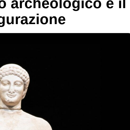
 archeologico e il
ugurazione