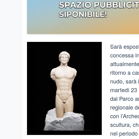
Sarà espost
concessa in
attualmente
ritorno a ca
nudo, sarà i
martedì 23 a
dal Parco a
regionale de
con l’Archeo
scultura, c
nel periodo 